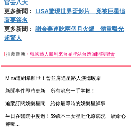
官去八大
更多新聞：
LISA驚現世界盃影片 竟被巨星追
著要簽名
更多新聞：
謝金燕連吃兩個月火鍋 體重曝光
超驚人
推薦圖輯
韓國藝人勝利來台品牌站台透漏開演唱會
Mina遭網暴離世！曾並肩追星路人淚憶暖舉
新聞事件即時更新 所有消息一手掌握！
追蹤訂閱娛樂星聞 給你最即時的娛樂星鮮事
生日在醫院中度過！59歲本土女星吐化療病況 續命心
聲曝...