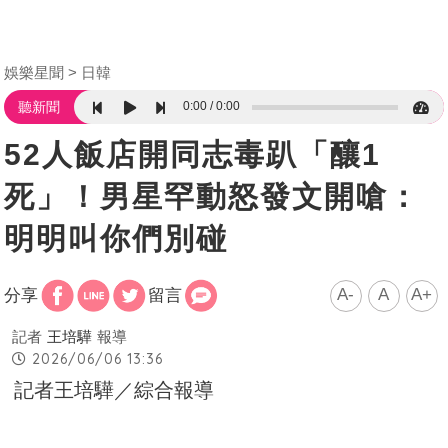
娛樂星聞
日韓
0:00
0:00
聽新聞
52人飯店開同志毒趴「釀1
死」！男星罕動怒發文開嗆：
明明叫你們別碰
A-
A
A+
分享
留言
記者
王培驊
報導
2026/06/06 13:36
記者王培驊／綜合報導