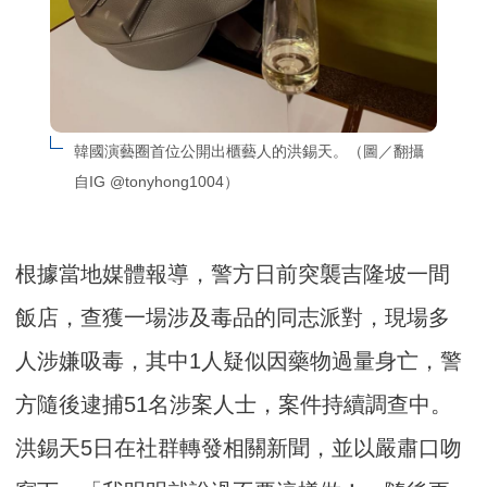
韓國演藝圈首位公開出櫃藝人的洪錫天。（圖／翻攝
自IG @tonyhong1004）
根據當地媒體報導，警方日前突襲吉隆坡一間
飯店，查獲一場涉及毒品的同志派對，現場多
人涉嫌吸毒，其中1人疑似因藥物過量身亡，警
方隨後逮捕51名涉案人士，案件持續調查中。
洪錫天5日在社群轉發相關新聞，並以嚴肅口吻