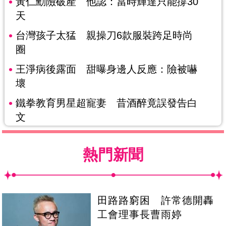
黃仁勳險破產 他認：當時輝達只能撐30
天
台灣孩子太猛 親操刀6款服裝跨足時尚
圈
王淨病後露面 甜曝身邊人反應：險被嚇
壞
鐵拳教育男星超寵妻 昔酒醉竟誤發告白
文
熱門新聞
田路路窮困 許常德開轟
工會理事長曹雨婷