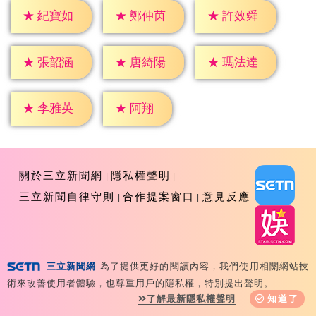
★
紀寶如
★
鄭仲茵
★
許效舜
★
張韶涵
★
唐綺陽
★
瑪法達
★
阿翔
★
李雅英
關於三立新聞網
隱私權聲明
三立新聞自律守則
合作提案窗口
意見反應
三立新聞網
為了提供更好的閱讀內容，我們使用相關網站技
Copyright ©2026 Sanlih E-Television All Rights
術來改善使用者體驗，也尊重用戶的隱私權，特別提出聲明。
Reserved 版權所有 盜用必究 台北市內湖區舊宗路一段159
了解最新隱私權聲明
知道了
號 02-8792-8888