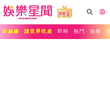
1
針線緣
請世界吃桌
即時
熱門
熱搜