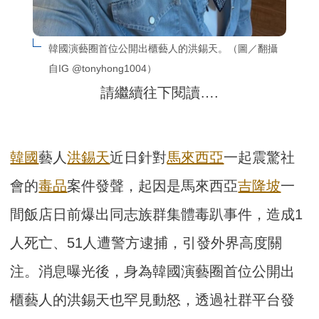
韓國演藝圈首位公開出櫃藝人的洪錫天。（圖／翻攝
自IG @tonyhong1004）
請繼續往下閱讀….
韓國
藝人
洪錫天
近日針對
馬來西亞
一起震驚社
會的
毒品
案件發聲，起因是馬來西亞
吉隆坡
一
間飯店日前爆出同志族群集體毒趴事件，造成1
人死亡、51人遭警方逮捕，引發外界高度關
注。消息曝光後，身為韓國演藝圈首位公開出
櫃藝人的洪錫天也罕見動怒，透過社群平台發