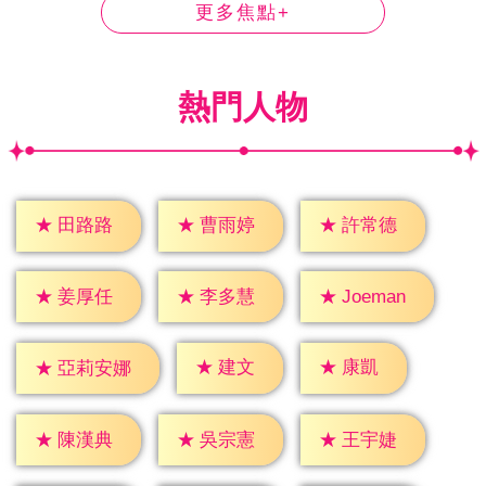
更多焦點+
熱門人物
★
田路路
★
曹雨婷
★
許常德
★
姜厚任
★
李多慧
★
Joeman
★
建文
★
康凱
★
亞莉安娜
★
陳漢典
★
吳宗憲
★
王宇婕