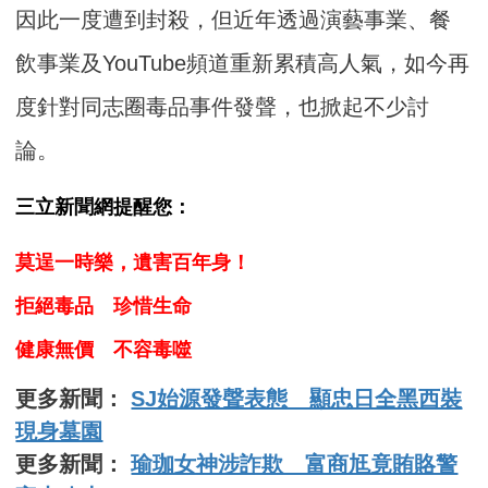
因此一度遭到封殺，但近年透過演藝事業、餐
飲事業及YouTube頻道重新累積高人氣，如今再
度針對同志圈毒品事件發聲，也掀起不少討
論。
三立新聞網提醒您：
莫逞一時樂，遺害百年身！
拒絕毒品 珍惜生命
健康無價 不容毒噬
更多新聞：
SJ始源發聲表態 顯忠日全黑西裝
現身墓園
更多新聞：
瑜珈女神涉詐欺 富商尪竟賄賂警