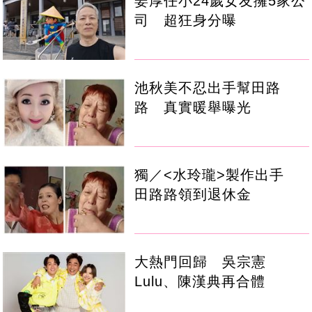
姜厚任小24歲女友擁5家公
司 超狂身分曝
池秋美不忍出手幫田路
路 真實暖舉曝光
獨／<水玲瓏>製作出手
田路路領到退休金
大熱門回歸 吳宗憲
Lulu、陳漢典再合體