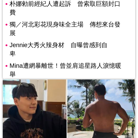
朴娜勑前經紀人遭起訴 曾索取巨額封口
費
獨／河北彩花現身味全主場 傳想來台發
展
Jennie大秀火辣身材 自曝曾感到自
卑
Mina遭網暴離世！曾並肩追星路人淚憶暖
舉