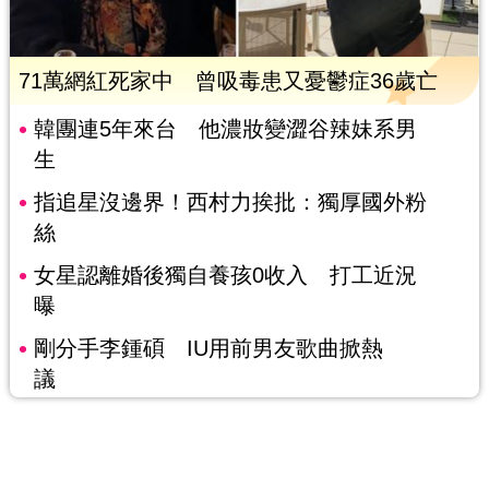
71萬網紅死家中 曾吸毒患又憂鬱症36歲亡
韓團連5年來台 他濃妝變澀谷辣妹系男
生
指追星沒邊界！西村力挨批：獨厚國外粉
絲
女星認離婚後獨自養孩0收入 打工近況
曝
剛分手李鍾碩 IU用前男友歌曲掀熱
議