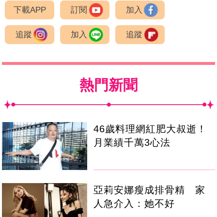
下載APP
訂閱
加入
追蹤
加入
追蹤
熱門新聞
46歲料理網紅肥大叔逝！
月業績千萬3心法
亞莉安娜瘦成排骨精 家
人急介入：她不好