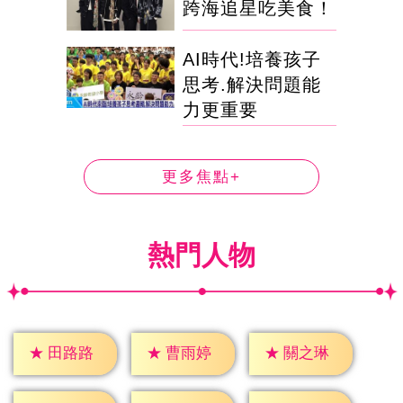
跨海追星吃美食！
AI時代!培養孩子
思考.解決問題能
力更重要
更多焦點+
熱門人物
★
田路路
★
曹雨婷
★
關之琳