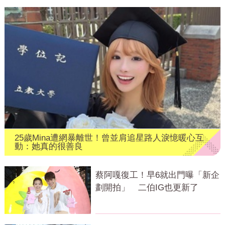
25歲Mina遭網暴離世！曾並肩追星路人淚憶暖心互
動：她真的很善良
蔡阿嘎復工！早6就出門曝「新企
劃開拍」 二伯IG也更新了