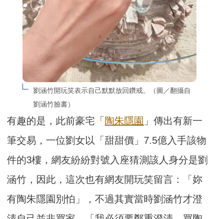
劉涵竹開玩笑表示自己默默放回鑽戒。（圖／翻攝自
劉涵竹臉書）
有趣的是，此前豪宅「
陶朱隱園
」傳出有新一
筆交易，一位劉女以「甜甜價」7.5億入手該物
件的3樓，網友紛紛對號入座猜測該人身分是劉
涵竹，因此，這次也有網友開玩笑留言：「妳
有陶朱隱園別怕」，不過其實當時劉涵竹才澄
清自己並非買家，「我必須要鄭重澄清，買陶