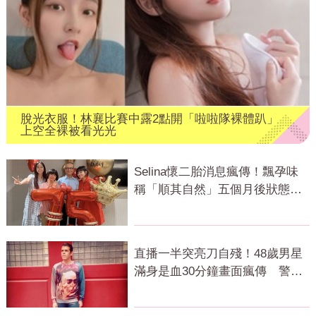
脫光衣服！林襄比賽中露2點開「啦啦隊裸體趴」
上空全裸被看光光
Selina懷二胎消息瘋傳！飄孕味
稱「順其自然」五個月後狀態曝
光
直播一半突亮刀自殘！48歲男星
滿身是血30分鐘畫面瘋傳 警急
破門搶救