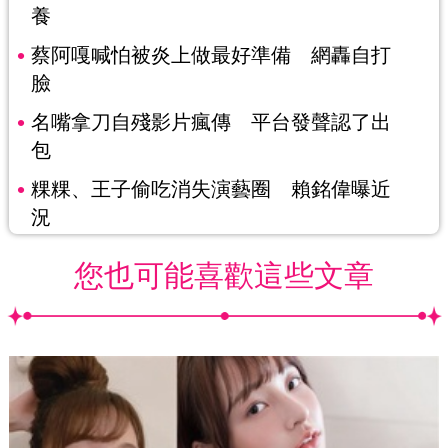
養
蔡阿嘎喊怕被炎上做最好準備 網轟自打
臉
名嘴拿刀自殘影片瘋傳 平台發聲認了出
包
粿粿、王子偷吃消失演藝圈 賴銘偉曝近
況
您也可能喜歡這些文章