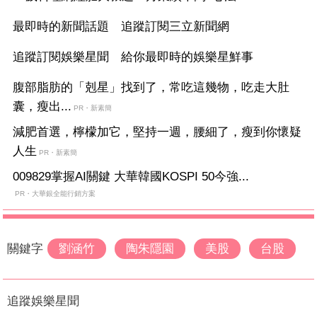
最即時的新聞話題 追蹤訂閱三立新聞網
追蹤訂閱娛樂星聞 給你最即時的娛樂星鮮事
腹部脂肪的「剋星」找到了，常吃這幾物，吃走大肚
囊，瘦出...
PR・新素簡
減肥首選，檸檬加它，堅持一週，腰細了，瘦到你懷疑
人生
PR・新素簡
009829掌握AI關鍵 大華韓國KOSPI 50今強...
PR・大華銀全能行銷方案
關鍵字
劉涵竹
陶朱隱園
美股
台股
追蹤娛樂星聞