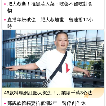
肥大叔逝！推黑蒜入菜：吃藥不如吃對食
物
直播年賺破億！肥大叔離世 曾連播17小
時
46歲料理網紅肥大叔逝！月業績千萬3心法
鄭靚歆德籍妻抗低潮2年 暫停創作休