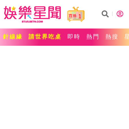
1
針線緣
請世界吃桌
即時
熱門
熱搜