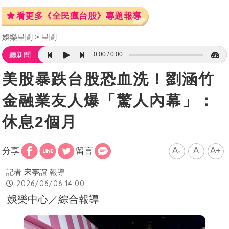
看更多《全民瘋台股》專題報導
娛樂星聞
星聞
0:00
0:00
聽新聞
美股暴跌台股恐血洗！劉涵竹
金融業友人爆「驚人內幕」：
休息2個月
A-
A
A+
分享
留言
記者
宋亭誼
報導
2026/06/06 14:00
娛樂中心／綜合報導