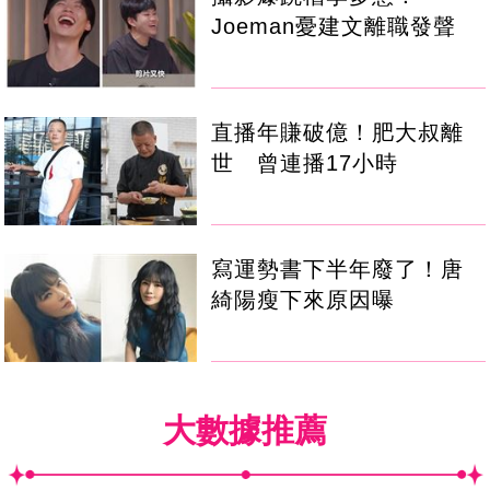
Joeman憂建文離職發聲
直播年賺破億！肥大叔離
世 曾連播17小時
寫運勢書下半年廢了！唐
綺陽瘦下來原因曝
大數據推薦