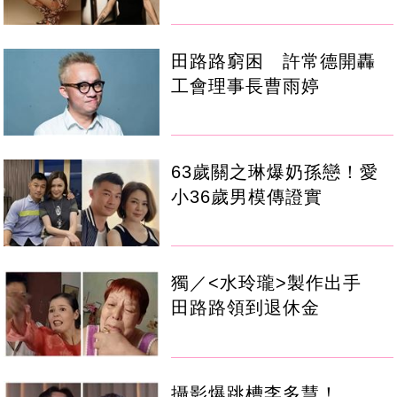
田路路窮困 許常德開轟
工會理事長曹雨婷
63歲關之琳爆奶孫戀！愛
小36歲男模傳證實
獨／<水玲瓏>製作出手
田路路領到退休金
攝影爆跳槽李多慧！