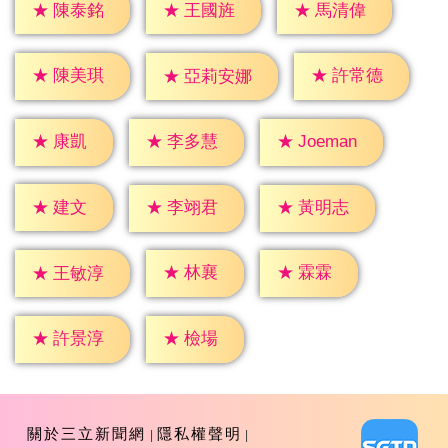
★
陳泰銘
★
王國旌
★
馬清偉
★
陳美琪
★
許常德
★
亞莉安娜
★
康凱
★
李多慧
★
Joeman
★
建文
★
李翊君
★
黃明志
★
林襄
★
霖霖
★
王敏淳
★
檢場
★
許景淳
關於三立新聞網
隱私權聲明