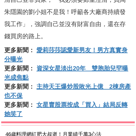
朱隱園的劉小姐不是我！呼籲各大廠商持續發
我工作」，強調自己並沒有財富自由，還在存
錢買房的路上。
更多新聞：
愛莉莎莎認愛新男友！男方真實身
分曝光
更多新聞：
資深女星淡出20年 雙胞胎兒罕曝
光成焦點
更多新聞：
主持天王爆炒股敗光上億 2棟房產
也不保
更多新聞：
女星賣股票按成「買入」結局反轉
她笑了
46歲料理網紅肥大叔逝！月業績千萬3心法