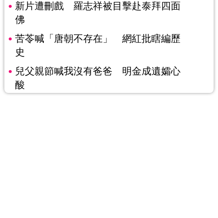
新片遭刪戲 羅志祥被目擊赴泰拜四面
佛
苦苓喊「唐朝不存在」 網紅批瞎編歷
史
兒父親節喊我沒有爸爸 明金成遺孀心
酸