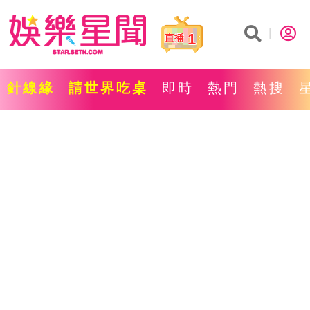
1
針線緣
請世界吃桌
即時
熱門
熱搜