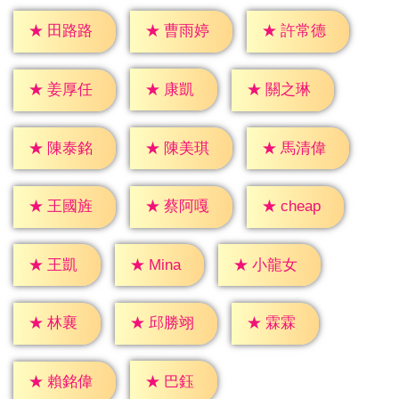
★
田路路
★
曹雨婷
★
許常德
★
康凱
★
姜厚任
★
關之琳
★
陳泰銘
★
陳美琪
★
馬清偉
★
cheap
★
王國旌
★
蔡阿嘎
★
王凱
★
Mina
★
小龍女
★
林襄
★
霖霖
★
邱勝翊
★
巴鈺
★
賴銘偉