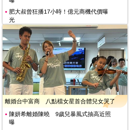
曝
肥大叔曾狂播17小時！億元商機代價曝
光
離婚台中富商 八點檔女星首合體兒女哭了
陳妍希離婚陳曉 9歲兒暴風式抽高近照
曝