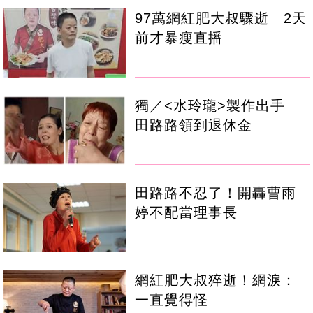
97萬網紅肥大叔驟逝 2天
前才暴瘦直播
獨／<水玲瓏>製作出手
田路路領到退休金
田路路不忍了！開轟曹雨
婷不配當理事長
網紅肥大叔猝逝！網淚：
一直覺得怪