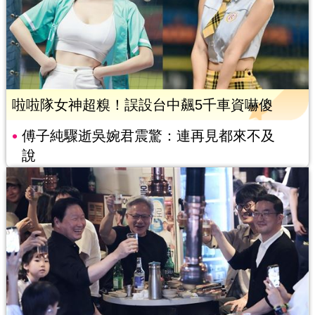
啦啦隊女神超糗！誤設台中飆5千車資嚇傻
傅子純驟逝吳婉君震驚：連再見都來不及
說