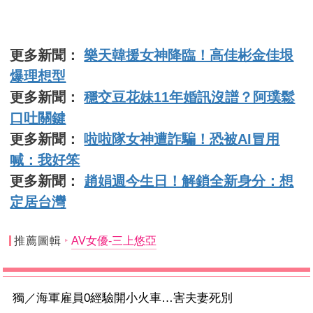
更多新聞：
樂天韓援女神降臨！高佳彬金佳垠
爆理想型
更多新聞：
穩交豆花妹11年婚訊沒譜？阿璞鬆
口吐關鍵
更多新聞：
啦啦隊女神遭詐騙！恐被AI冒用
喊：我好笨
更多新聞：
趙娟週今生日！解鎖全新身分：想
定居台灣
推薦圖輯
AV女優-三上悠亞
獨／海軍雇員0經驗開小火車…害夫妻死別