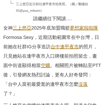
三上悠亞近日前往逢甲夜市拍美照。（圖／翻攝自
IG@yua_mikami）
請繼續往下閱讀….
女神
三上悠亞
2025年底加盟職籃
夢想家啦啦隊
Formosa Sexy，近期活動範圍常在中台灣，日
前她在社群IG分享造訪
台中
逢甲夜市
的照片，
只見她站在逢甲夜市入口牌樓前拍照留念，畫
面中街道顯得相當
空曠
。相關照片被轉貼至PTT
後，引發網友熱烈討論，更有人好奇發問：
「台中人當初最愛逛的逢甲夜市怎麼
沒落
了？」