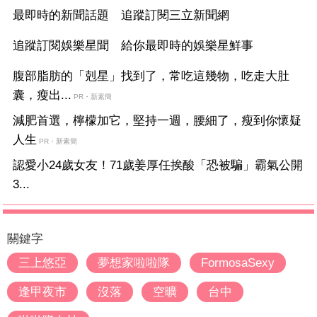
最即時的新聞話題 追蹤訂閱三立新聞網
追蹤訂閱娛樂星聞 給你最即時的娛樂星鮮事
腹部脂肪的「剋星」找到了，常吃這幾物，吃走大肚
囊，瘦出...
PR・新素簡
減肥首選，檸檬加它，堅持一週，腰細了，瘦到你懷疑
人生
PR・新素簡
認愛小24歲女友！71歲姜厚任挨酸「恐被騙」霸氣公開
3...
關鍵字
三上悠亞
夢想家啦啦隊
FormosaSexy
逢甲夜市
沒落
空曠
台中