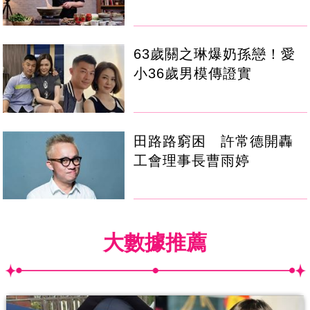
63歲關之琳爆奶孫戀！愛
小36歲男模傳證實
田路路窮困 許常德開轟
工會理事長曹雨婷
大數據推薦