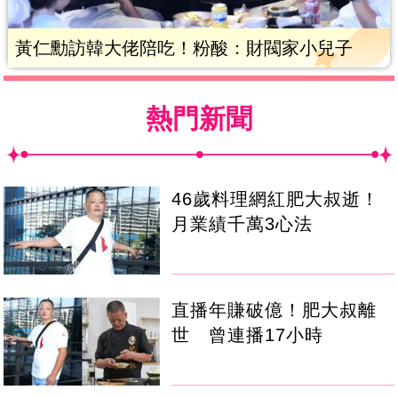
黃仁勳訪韓大佬陪吃！粉酸：財閥家小兒子
熱門新聞
46歲料理網紅肥大叔逝！
月業績千萬3心法
直播年賺破億！肥大叔離
世 曾連播17小時