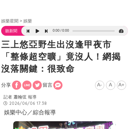
娛樂星聞
娛樂
0:00
0:00
聽新聞
三上悠亞野生出沒逢甲夜市
「整條超空曠」竟沒人！網揭
沒落關鍵：很致命
A-
A
A+
分享
留言
記者
蕭翰弦
報導
2026/06/06 17:38
娛樂中心／綜合報導