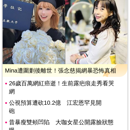
Mina遭圍剿後離世！張念慈揭網暴恐怖真相
26歲百萬網紅癌逝！生前露疤痕走秀看哭
網
公視預算遭砍10.2億 江宏恩罕見開
砲
昔暴瘦雙頰凹陷 大咖女星公開露臉狀態