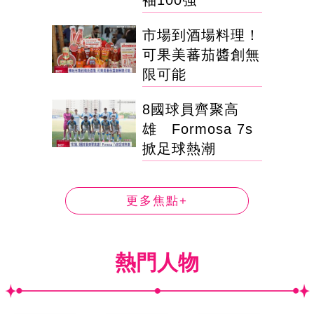
袖100強
市場到酒場料理！
可果美蕃茄醬創無
限可能
8國球員齊聚高
雄 Formosa 7s
掀足球熱潮
更多焦點+
熱門人物