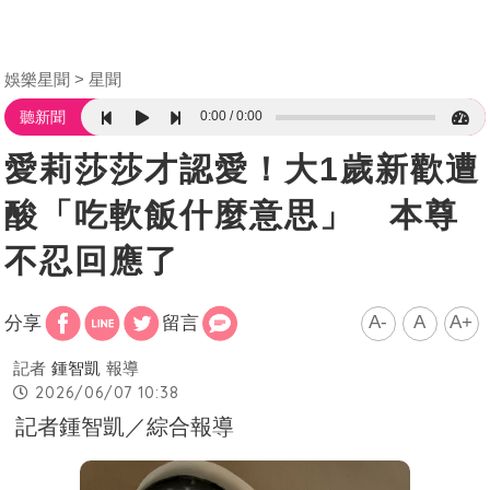
娛樂星聞
星聞
0:00
0:00
聽新聞
愛莉莎莎才認愛！大1歲新歡遭
酸「吃軟飯什麼意思」 本尊
不忍回應了
A-
A
A+
分享
留言
記者
鍾智凱
報導
2026/06/07 10:38
記者鍾智凱／綜合報導