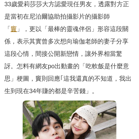
33歲愛莉莎莎大方認愛現任男友，透露對方正
是當初在尼泊爾協助拍攝影片的攝影師
「
竇
」，更以「最棒的靈魂伴侶」形容這段關
係，表示其實曾多次想向瑜伽老師的妻子分享
這段心情，間接公開新戀情，讓外界相當驚
訝。怎料有網友po出動畫的「吃軟飯是什麼意
思」梗圖，竇則回應｢這我還真的不知道，我出
生到現在34年賺的都是辛苦錢」。