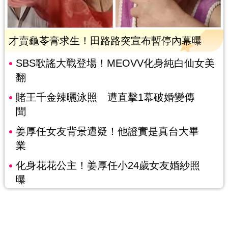
才賣龜苓膏求生！田路路突宣布暫停內幕曝
SBS歌謠大戰登場！MEOVV化身純白仙女美
翻
賭王千金辣曬泳照 遭直擊1幕破婚變傳
聞
姜厚任女友背景遭疑！他證實是真台大畢
業
化身花花公主！姜厚任小24歲女友婚紗照
曝