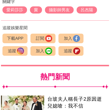
關鍵字
愛莉莎莎
竇
攝影師男友
呂杰陽
追蹤娛樂星聞
下載APP
訂閱
加入
追蹤
加入
追蹤
熱門新聞
台玻夫人稱長子2原因逝
兒媳嗆：我不信