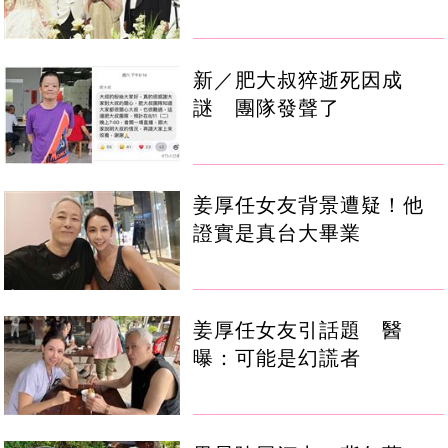
新／肥大叔猝逝死因成
謎 團隊發聲了
姜厚任女友背景遭疑！他
證實是真台大畢業
姜厚任女友引話題 醫
曝：可能是幻謊者