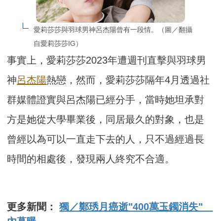
愛莉莎莎與羽球男神呂杰陽曾有一段情。（圖／翻攝
自愛莉莎莎IG）
事實上，愛莉莎莎2023年遭週刊直擊與羽球男
神
呂杰陽
熱戀，然而，愛莉莎莎隔年4月透過社
群媒體證實與呂杰陽已經分手，當時她坦承對
方是她從大學畢業後，同居最久的對象，也是
曾經以為可以一直走下去的人，只不過經過長
時間的相處後，發現兩人終究不合適。
更多新聞：
獨／鄭琇月癌逝"400萬玉鐲消失"