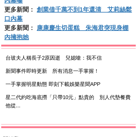
內幕曝
更多新聞：
創業借千萬不到1年還清 艾莉絲鬆
口內幕
更多新聞：
康康慶生切蛋糕 朱海君突現身棚
內擁抱她
台玻夫人稱長子2原因逝 兒媳嗆：我不信
新聞事件即時更新 所有消息一手掌握！
一手掌握明星動態 即刻下載娛樂星聞APP
星二代約吃海底撈「只帶10元」點貴的 別人代墊餐費
他從...