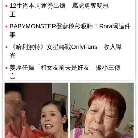
12生肖本周運勢出爐 屬虎勇奪雙冠
王
BABYMONSTER登藍毯秒吸睛！Rora曝這件
事
《哈利波特》女星轉戰OnlyFans 收入曝
光
姜厚任揭「和女友前夫是好友」撇小三傳
言