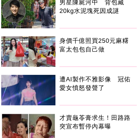
男星陳屍河中 背包藏
20kg水泥塊死因成謎
身價千億照買250元麻糬
富太包包自己做
遭AI製作不雅影像 冠佑
愛女憤怒發聲了
才賣龜苓膏求生！田路路
突宣布暫停內幕曝