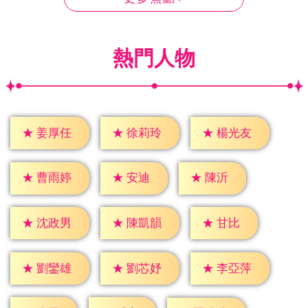
熱門人物
★
姜厚任
★
徐莉玲
★
楊光友
★
安迪
★
陳沂
★
曹雨婷
★
甘比
★
沈政男
★
陳凱韻
★
劉鑾雄
★
劉芯妤
★
李亞萍