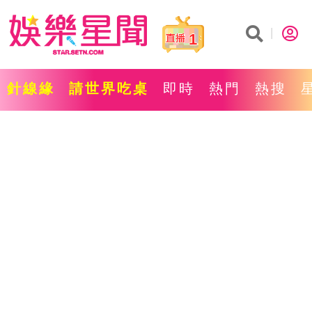
1
針線緣
請世界吃桌
即時
熱門
熱搜