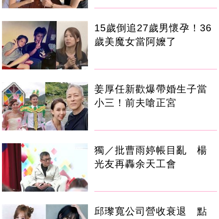
15歲倒追27歲男懷孕！36
歲美魔女當阿嬤了
姜厚任新歡爆帶婚生子當
小三！前夫嗆正宮
獨／批曹雨婷帳目亂 楊
光友再轟余天工會
邱瓈寬公司營收衰退 點