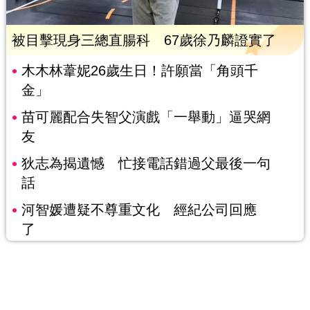
被目擊現身三總直腸科 67歲徐乃麟證實了
木木林葦妮26歲生日！許願當「角頭千
金」
苗可麗配合失智父演戲「一舉動」逼哭網
友
狄志為揭遺憾 忙接電話錯過父最後一句
話
河智媛遭疑不尊重文化 經紀公司回應
了