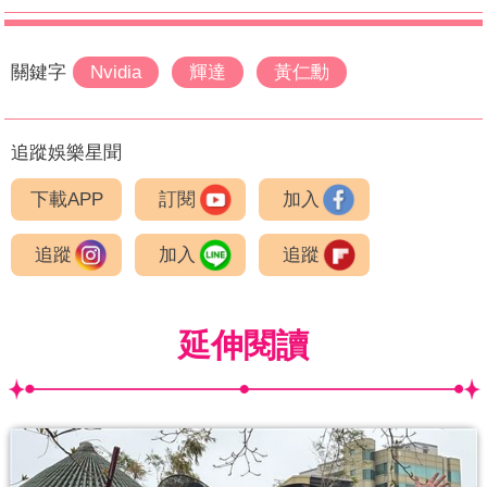
關鍵字
Nvidia
輝達
黃仁勳
追蹤娛樂星聞
下載APP
訂閱
加入
追蹤
加入
追蹤
延伸閱讀