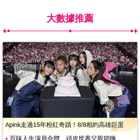
大數據推薦
Apink走過15年粉紅奇蹟！8/8相約高雄巨蛋
百味人生演員合體 頑皮世界父親節嗨