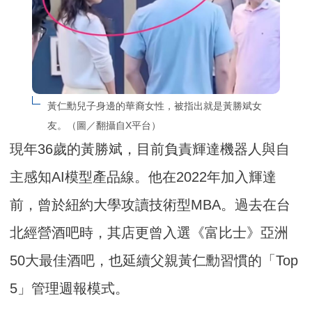
黃仁勳兒子身邊的華裔女性，被指出就是黃勝斌女
友。（圖／翻攝自X平台）
現年36歲的黃勝斌，目前負責輝達機器人與自
主感知AI模型產品線。他在2022年加入輝達
前，曾於紐約大學攻讀技術型MBA。過去在台
北經營酒吧時，其店更曾入選《富比士》亞洲
50大最佳酒吧，也延續父親黃仁勳習慣的「Top
5」管理週報模式。