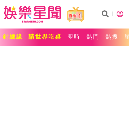
1
針線緣
請世界吃桌
即時
熱門
熱搜