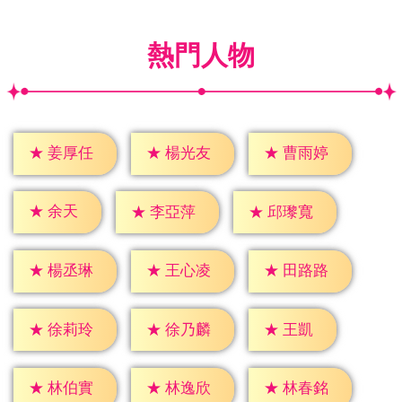
熱門人物
★
姜厚任
★
楊光友
★
曹雨婷
★
余天
★
李亞萍
★
邱瓈寬
★
楊丞琳
★
王心凌
★
田路路
★
王凱
★
徐莉玲
★
徐乃麟
★
林伯實
★
林逸欣
★
林春銘