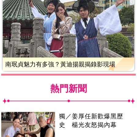
南珉貞魅力有多強？黃迪揚親揭錄影現場
熱門新聞
獨／姜厚任新歡爆黑歷
史 楊光友怒揭內幕