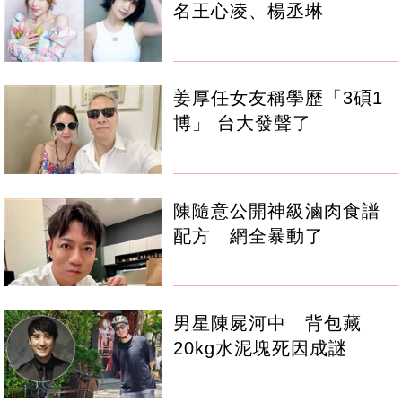
名王心凌、楊丞琳
姜厚任女友稱學歷「3碩1
博」 台大發聲了
陳隨意公開神級滷肉食譜
配方 網全暴動了
男星陳屍河中 背包藏
20kg水泥塊死因成謎