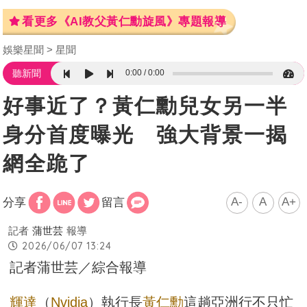
看更多《AI教父黃仁勳旋風》專題報導
娛樂星聞
星聞
0:00
0:00
聽新聞
好事近了？黃仁勳兒女另一半
身分首度曝光 強大背景一揭
網全跪了
A-
A
A+
分享
留言
記者
蒲世芸
報導
2026/06/07 13:24
記者蒲世芸／綜合報導
輝達
（
Nvidia
）執行長
黃仁勳
這趟亞洲行不只忙