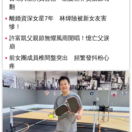
翻
離婚資深女星7年 林煒險被新女友害
慘！
許富凱父親節無懼風雨開唱！憶亡父淚
崩
前女團成員椎間盤突出 頻繁發抖粉心
疼