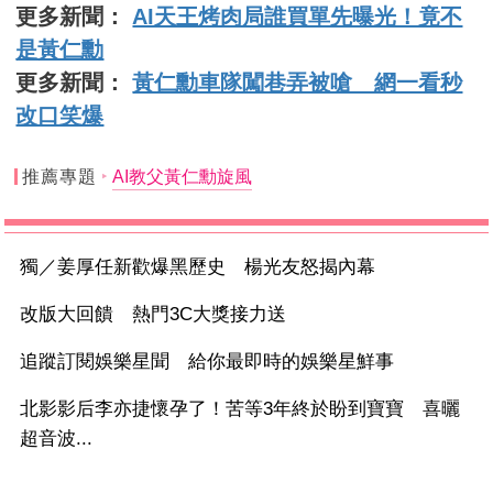
更多新聞：
AI天王烤肉局誰買單先曝光！竟不
是黃仁勳
更多新聞：
黃仁勳車隊闖巷弄被嗆 網一看秒
改口笑爆
推薦專題
AI教父黃仁勳旋風
獨／姜厚任新歡爆黑歷史 楊光友怒揭內幕
改版大回饋 熱門3C大獎接力送
追蹤訂閱娛樂星聞 給你最即時的娛樂星鮮事
北影影后李亦捷懷孕了！苦等3年終於盼到寶寶 喜曬
超音波...