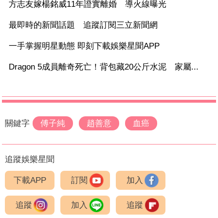
方志友嫁楊銘威11年證實離婚 導火線曝光
最即時的新聞話題 追蹤訂閱三立新聞網
一手掌握明星動態 即刻下載娛樂星聞APP
Dragon 5成員離奇死亡！背包藏20公斤水泥 家屬...
關鍵字
傅子純
趙善意
血癌
追蹤娛樂星聞
下載APP
訂閱
加入
追蹤
加入
追蹤