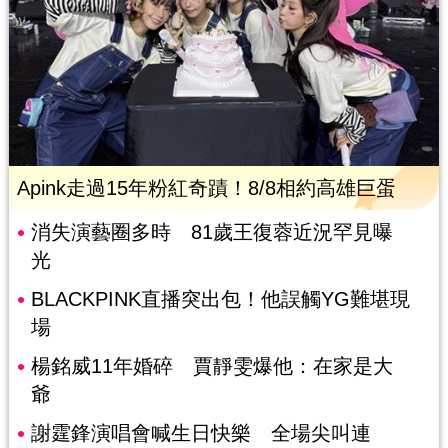
Apink走過15年粉紅奇蹟！8/8相約高雄巨蛋
消失演藝圈多時 81歲王復蓉近況罕見曝
光
BLACKPINK直播突出包！他誤觸YG難堪現
場
楊銘威11年婚碎 賈靜雯爆他：在家是大
爺
謝霆鋒演唱會喊生日快樂 全場尖叫連