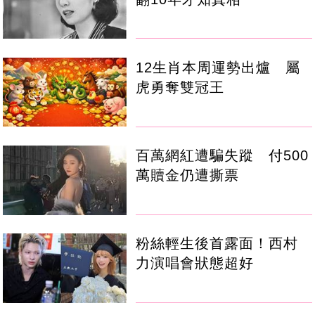
12生肖本周運勢出爐 屬
虎勇奪雙冠王
百萬網紅遭騙失蹤 付500
萬贖金仍遭撕票
粉絲輕生後首露面！西村
力演唱會狀態超好