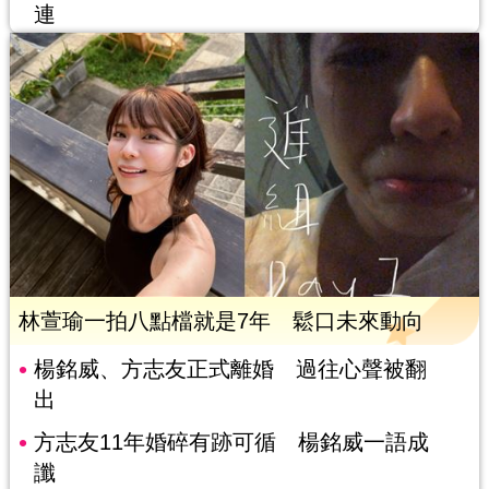
連
林萱瑜一拍八點檔就是7年 鬆口未來動向
楊銘威、方志友正式離婚 過往心聲被翻
出
方志友11年婚碎有跡可循 楊銘威一語成
讖