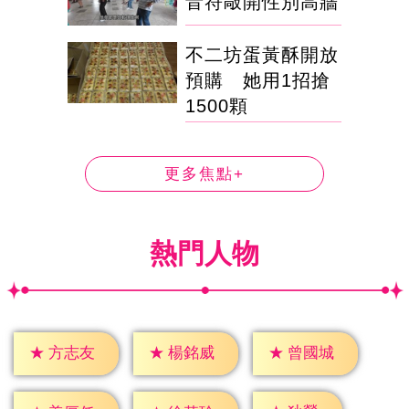
音符敲開性別高牆
不二坊蛋黃酥開放
預購 她用1招搶
1500顆
更多焦點+
熱門人物
★
方志友
★
楊銘威
★
曾國城