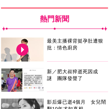
熱門新聞
最美主播裸背挺孕肚遭狠
批：情色廚房
新／肥大叔猝逝死因成
謎 團隊發聲了
影后爆已逝4個月 女兒鬧
翻10年才知真相