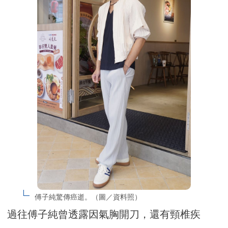
傅子純驚傳癌逝。（圖／資料照）
過往傅子純曾透露因氣胸開刀，還有頸椎疾