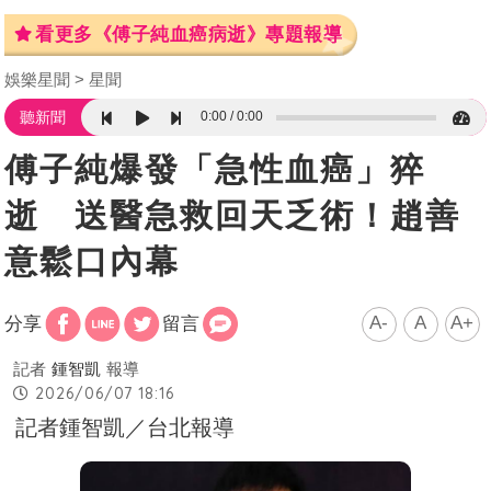
看更多《傅子純血癌病逝》專題報導
娛樂星聞
星聞
0:00
0:00
聽新聞
傅子純爆發「急性血癌」猝
逝 送醫急救回天乏術！趙善
意鬆口內幕
A-
A
A+
分享
留言
記者
鍾智凱
報導
2026/06/07 18:16
記者鍾智凱／台北報導