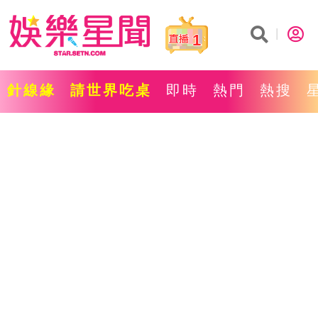
1
針線緣
請世界吃桌
即時
熱門
熱搜