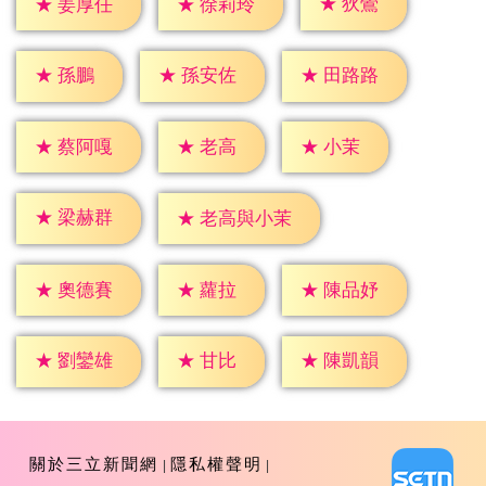
★
狄鶯
★
姜厚任
★
徐莉玲
★
孫鵬
★
孫安佐
★
田路路
★
老高
★
小茉
★
蔡阿嘎
★
梁赫群
★
老高與小茉
★
蘿拉
★
奧德賽
★
陳品妤
★
甘比
★
劉鑾雄
★
陳凱韻
關於三立新聞網
隱私權聲明