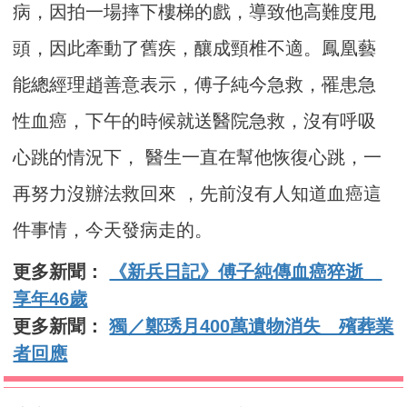
病，因拍一場摔下樓梯的戲，導致他高難度甩
頭，因此牽動了舊疾，釀成頸椎不適。鳳凰藝
能總經理趙善意表示，傅子純今急救，罹患急
性血癌，下午的時候就送醫院急救，沒有呼吸
心跳的情況下， 醫生一直在幫他恢復心跳，一
再努力沒辦法救回來 ，先前沒有人知道血癌這
件事情，今天發病走的。
更多新聞：
《新兵日記》傅子純傳血癌猝逝
享年46歲
更多新聞：
獨／鄭琇月400萬遺物消失 殯葬業
者回應