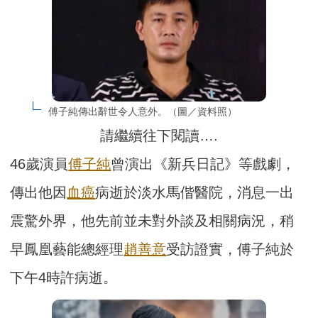
傅子純傳出辭世令人意外。（圖／資料照）
請繼續往下閱讀….
46歲演員
傅子純
曾演出《新兵日記》等戲劇，
傳出他因
血癌
病逝於淡水馬偕醫院，消息一出
震驚外界，他先前並未對外談及相關病況，稍
早鳳凰藝能總經理
趙善意
受訪證實，傅子純於
下午4時許病逝。