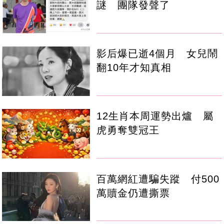
謎 團隊發聲了
影后爆已逝4個月 女兒鬧
翻10年才知真相
12生肖本周運勢出爐 屬
虎勇奪雙冠王
百萬網紅遭騙失蹤 付500
萬贖金仍遭撕票