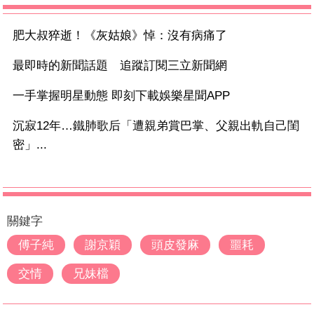
肥大叔猝逝！《灰姑娘》悼：沒有病痛了
最即時的新聞話題 追蹤訂閱三立新聞網
一手掌握明星動態 即刻下載娛樂星聞APP
沉寂12年…鐵肺歌后「遭親弟賞巴掌、父親出軌自己閨
密」...
關鍵字
傅子純
謝京穎
頭皮發麻
噩耗
交情
兄妹檔