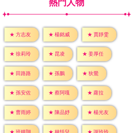
熱門人物
★
方志友
★
楊銘威
★
賈靜雯
★
昆凌
★
徐莉玲
★
姜厚任
★
孫鵬
★
狄鶯
★
田路路
★
蘿拉
★
孫安佐
★
蔡阿嘎
★
曹雨婷
★
陳品妤
★
楊光友
★
班鐵翔
★
林恬兒
★
謝玲玲