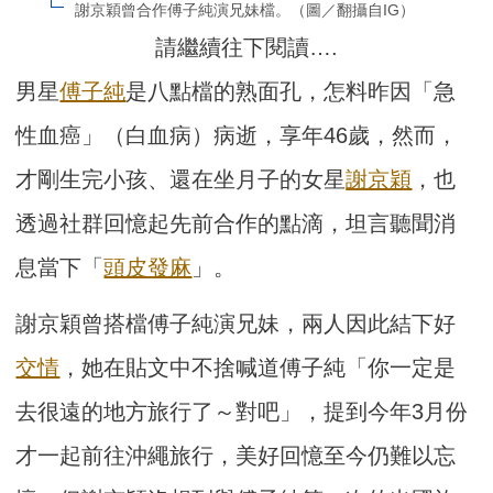
謝京穎曾合作傅子純演兄妹檔。（圖／翻攝自IG）
請繼續往下閱讀….
男星
傅子純
是八點檔的熟面孔，怎料昨因「急
性血癌」（白血病）病逝，享年46歲，然而，
才剛生完小孩、還在坐月子的女星
謝京穎
，也
透過社群回憶起先前合作的點滴，坦言聽聞消
息當下「
頭皮發麻
」。
謝京穎曾搭檔傅子純演兄妹，兩人因此結下好
交情
，她在貼文中不捨喊道傅子純「你一定是
去很遠的地方旅行了～對吧」，提到今年3月份
才一起前往沖繩旅行，美好回憶至今仍難以忘