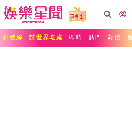
1
針線緣
請世界吃桌
即時
熱門
熱搜