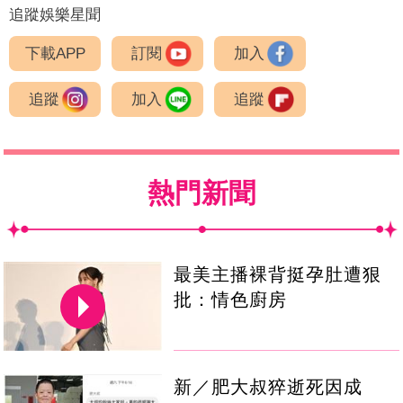
追蹤娛樂星聞
下載APP
訂閱
加入
追蹤
加入
追蹤
熱門新聞
最美主播裸背挺孕肚遭狠
批：情色廚房
新／肥大叔猝逝死因成