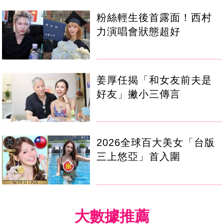
粉絲輕生後首露面！西村
力演唱會狀態超好
姜厚任揭「和女友前夫是
好友」撇小三傳言
2026全球百大美女「台版
三上悠亞」首入圍
大數據推薦