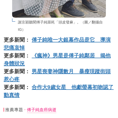
謝京穎聽聞傅子純噩耗「頭皮發麻」。（圖／翻攝自
IG）
更多新聞：
傅子純唯一大銀幕作品是它 導演
悲痛哀悼
更多新聞：
《瘋神》男星是傅子純鄰居 揭他
身體狀況
更多新聞：
男星喪妻神隱數月 暴瘦現蹤街頭
惹心疼
更多新聞：
合作大9歲女星 他獻螢幕初吻認了
動真情
推薦專題
傅子純血癌病逝