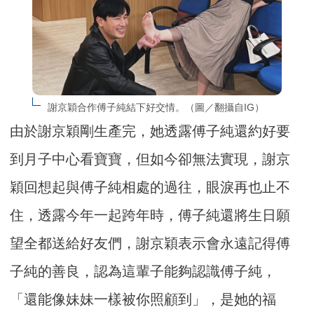
謝京穎合作傅子純結下好交情。（圖／翻攝自IG）
由於謝京穎剛生產完，她透露傅子純還約好要
到月子中心看寶寶，但如今卻無法實現，謝京
穎回想起與傅子純相處的過往，眼淚再也止不
住，透露今年一起跨年時，傅子純還將生日願
望全都送給好友們，謝京穎表示會永遠記得傅
子純的善良，認為這輩子能夠認識傅子純，
「還能像妹妹一樣被你照顧到」，是她的福