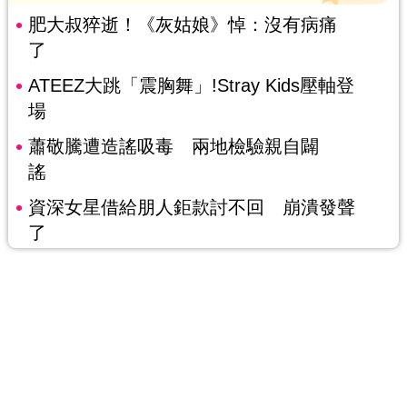
肥大叔猝逝！《灰姑娘》悼：沒有病痛
了
ATEEZ大跳「震胸舞」!Stray Kids壓軸登
場
蕭敬騰遭造謠吸毒 兩地檢驗親自闢
謠
資深女星借給朋人鉅款討不回 崩潰發聲
了