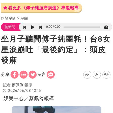
看更多《傅子純血癌病逝》專題報導
娛樂星聞
星聞
0:00
0:00
聽新聞
坐月子聽聞傅子純噩耗！台8女
星淚崩吐「最後約定」：頭皮
發麻
A-
A
A+
分享
留言
記者
蔡佩伶
報導
2026/06/08 10:15
娛樂中心／蔡佩伶報導