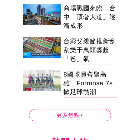
商場戰國來臨 台
中「頂奢大道」逐
漸成形
台彩父親節推新刮
刮樂千萬頭獎超
「爸」氣
8國球員齊聚高
雄 Formosa 7s
掀足球熱潮
更多焦點+