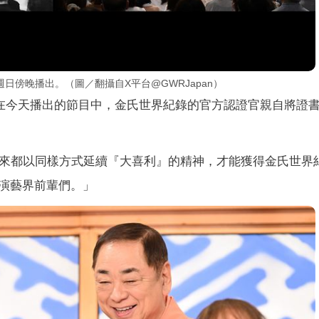
日傍晚播出。（圖／翻攝自X平台@GWRJapan）
。在今天播出的節目中，金氏世界紀錄的官方認證官親自將證
年來都以同樣方式延續『大喜利』的精神，才能獲得金氏世界
演藝界前輩們。」