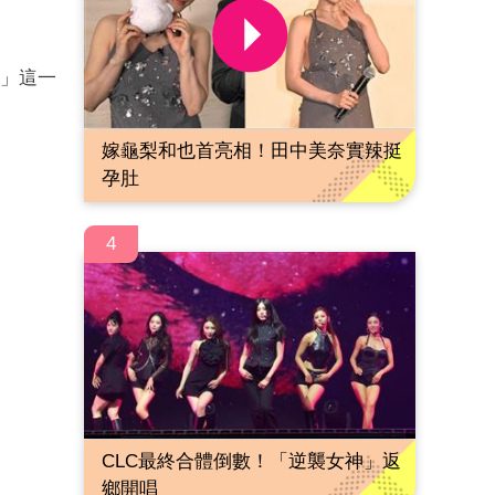
利」這一
嫁龜梨和也首亮相！田中美奈實辣挺
孕肚
4
CLC最終合體倒數！「逆襲女神」返
鄉開唱