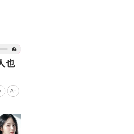
人也
A
A+