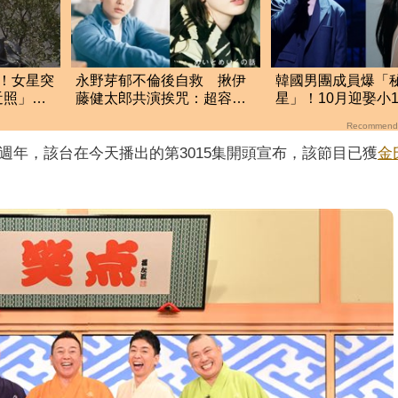
！女星突
永野芽郁不倫後自救 揪伊
韓國男團成員爆「
近照」
藤健太郎共演挨咒：超容易
星」！10月迎娶小
翻車
她 甜蜜告白文章
Recommend
0週年，該台在今天播出的第3015集開頭宣布，該節目已獲
金