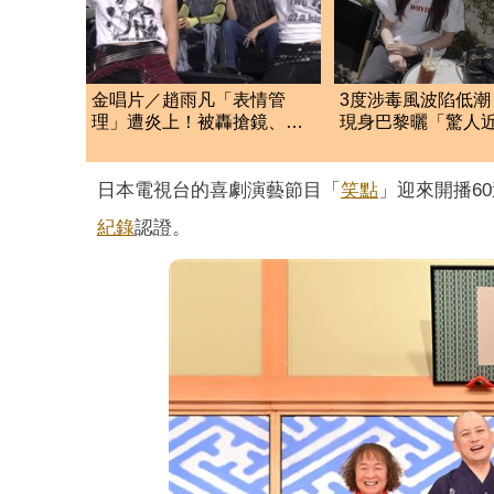
金唱片／趙雨凡「表情管
3度涉毒風波陷低潮
理」遭炎上！被轟搶鏡、不
現身巴黎曬「驚人
尊重前輩 粉絲戰翻
網一看全嚇呆
日本電視台的喜劇演藝節目「
笑點
」迎來開播6
紀錄
認證。