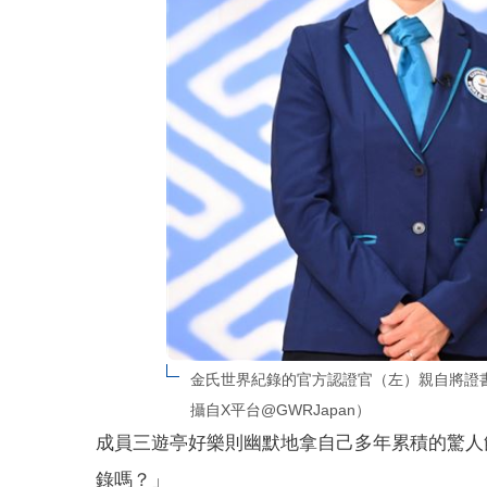
金氏世界紀錄的官方認證官（左）親自將證
攝自X平台@GWRJapan）
成員三遊亭好樂則幽默地拿自己多年累積的驚人
錄嗎？」