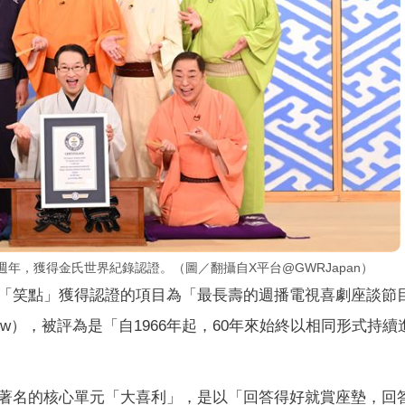
年，獲得金氏世界紀錄認證。（圖／翻攝自X平台@GWRJapan）
「笑點」獲得認證的項目為「最長壽的週播電視喜劇座談節
dy panel show），被評為是「自1966年起，60年來始終以相同形式持
著名的核心單元「大喜利」，是以「回答得好就賞座墊，回