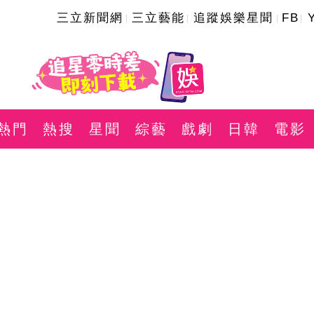
三立新聞網
三立藝能
追蹤娛樂星聞
FB
熱門
熱搜
星聞
綜藝
戲劇
日韓
電影