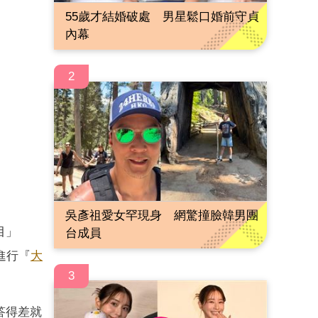
55歲才結婚破處 男星鬆口婚前守貞
內幕
2
吳彥祖愛女罕現身 網驚撞臉韓男團
目」
台成員
續進行『
大
3
答得差就