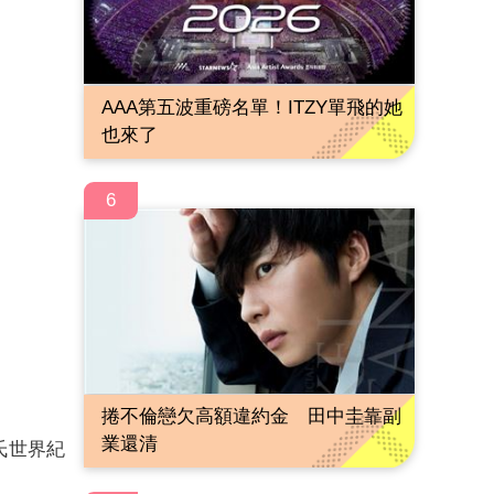
AAA第五波重磅名單！ITZY單飛的她
也來了
6
捲不倫戀欠高額違約金 田中圭靠副
業還清
氏世界紀