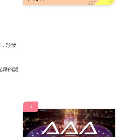
書，頒發
紀錄的認
5