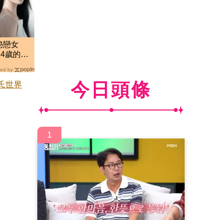
秘戀女
14歲的
曝光
ed by
今日頭條
氏世界
1