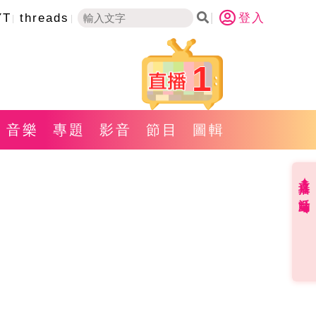
YT
threads
登入
1
音樂
專題
影音
節目
圖輯
直播✦活動