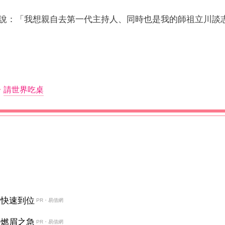
說：「我想親自去第一代主持人、同時也是我的師祖立川談
請世界吃桌
金快速到位
PR・易借網
決燃眉之急
PR・易借網