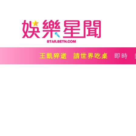
王凱猝逝
請世界吃桌
即時