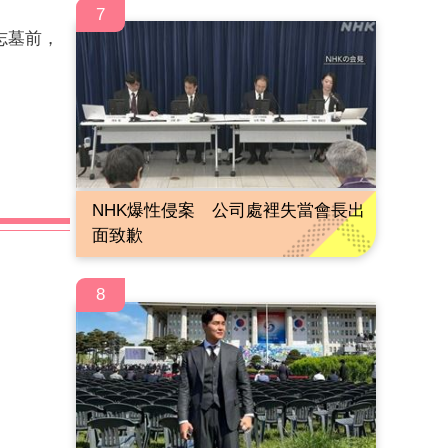
7
志墓前，
NHK爆性侵案 公司處裡失當會長出
面致歉
8