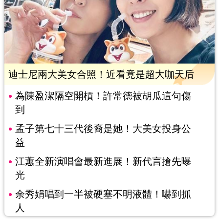
迪士尼兩大美女合照！近看竟是超大咖天后
為陳盈潔隔空開槓！許常德被胡瓜這句傷
到
孟子第七十三代後裔是她！大美女投身公
益
江蕙全新演唱會最新進展！新代言搶先曝
光
余秀娟唱到一半被硬塞不明液體！嚇到抓
人