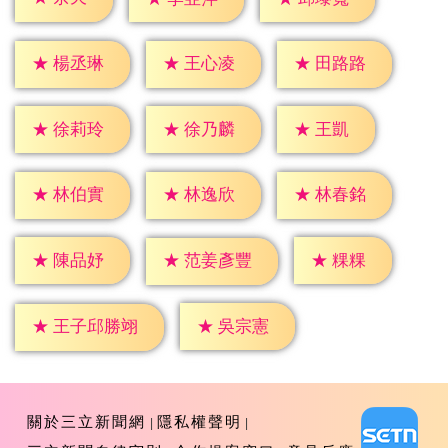
★
楊丞琳
★
王心凌
★
田路路
★
王凱
★
徐莉玲
★
徐乃麟
★
林伯實
★
林逸欣
★
林春銘
★
粿粿
★
陳品妤
★
范姜彥豐
★
吳宗憲
★
王子邱勝翊
關於三立新聞網
隱私權聲明