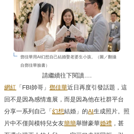
鄧佳華用AI幻想自己結婚娶老婆生小孩。（圖／翻攝
自鄧佳華臉書）
請繼續往下閱讀….
網紅
「FBI帥哥」
鄧佳華
近日再度引發話題，這
回不是因為感情進展，而是因為他在社群平台
分享一系列自己「
幻想
結婚」的
AI
生成照片。照
片中不僅與模特兒女友
簡簡
舉辦豪華
婚禮
，甚