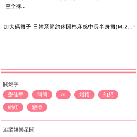
空全裸...
加大碼裙子 日韓系簡約休閒棉麻感中長半身裙(M-2XL)【XMS54038】＊艾美時尚(現+預)
P
關鍵字
鄧佳華
簡簡
AI
婚禮
幻想
網紅
戀情
追蹤娛樂星聞