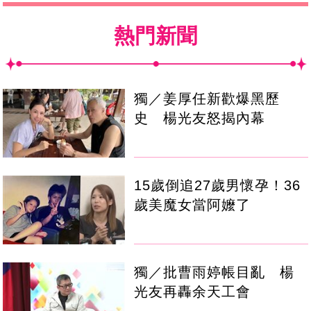
熱門新聞
獨／姜厚任新歡爆黑歷
史 楊光友怒揭內幕
15歲倒追27歲男懷孕！36
歲美魔女當阿嬤了
獨／批曹雨婷帳目亂 楊
光友再轟余天工會