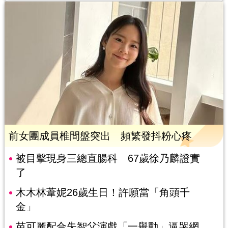
前女團成員椎間盤突出 頻繁發抖粉心疼
被目擊現身三總直腸科 67歲徐乃麟證實
了
木木林葦妮26歲生日！許願當「角頭千
金」
苗可麗配合失智父演戲「一舉動」逼哭網