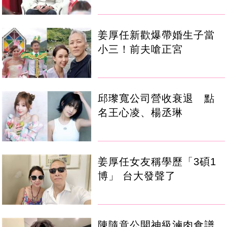
姜厚任新歡爆帶婚生子當
小三！前夫嗆正宮
邱瓈寬公司營收衰退 點
名王心凌、楊丞琳
姜厚任女友稱學歷「3碩1
博」 台大發聲了
陳隨意公開神級滷肉食譜