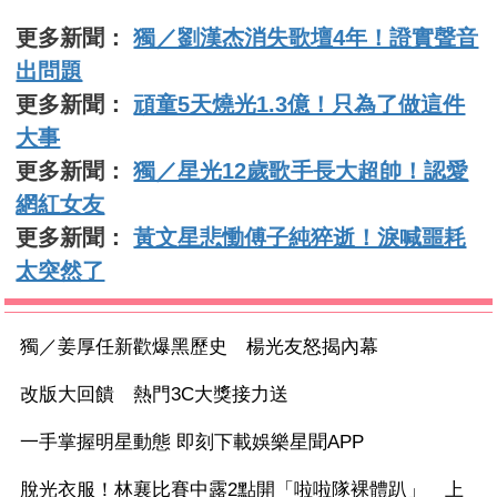
更多新聞：
獨／劉漢杰消失歌壇4年！證實聲音
出問題
更多新聞：
頑童5天燒光1.3億！只為了做這件
大事
更多新聞：
獨／星光12歲歌手長大超帥！認愛
網紅女友
更多新聞：
黃文星悲慟傅子純猝逝！淚喊噩耗
太突然了
獨／姜厚任新歡爆黑歷史 楊光友怒揭內幕
改版大回饋 熱門3C大獎接力送
一手掌握明星動態 即刻下載娛樂星聞APP
脫光衣服！林襄比賽中露2點開「啦啦隊裸體趴」 上