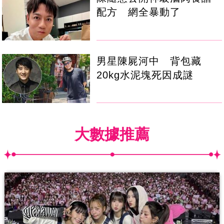
配方 網全暴動了
男星陳屍河中 背包藏
20kg水泥塊死因成謎
大數據推薦