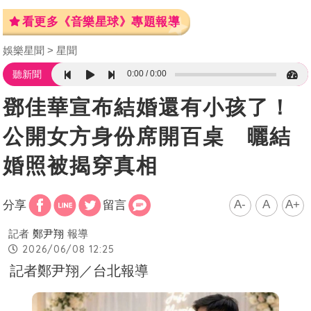
看更多《音樂星球》專題報導
娛樂星聞
星聞
0:00
0:00
聽新聞
鄧佳華宣布結婚還有小孩了！
公開女方身份席開百桌 曬結
婚照被揭穿真相
A-
A
A+
分享
留言
記者
鄭尹翔
報導
2026/06/08 12:25
記者鄭尹翔／台北報導