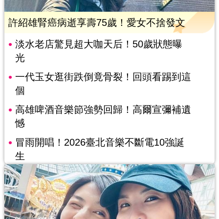
許紹雄腎癌病逝享壽75歲！愛女不捨發文
淡水老店驚見超大咖天后！50歲狀態曝
光
一代玉女逛街跌倒竟骨裂！回頭看踢到這
個
高雄啤酒音樂節強勢回歸！高爾宣彌補遺
憾
冒雨開唱！2026臺北音樂不斷電10強誕
生