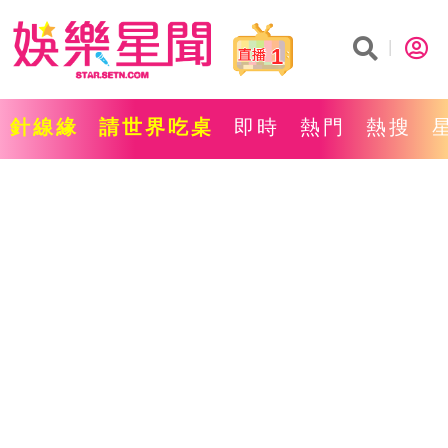
1
針線緣
請世界吃桌
即時
熱門
熱搜