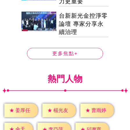
力更重要
台新新光金控淨零
論壇 專家分享永
續治理
更多焦點+
熱門人物
★
姜厚任
★
楊光友
★
曹雨婷
★
余天
★
李亞萍
★
邱瓈寬