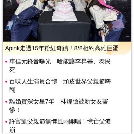
Apink走過15年粉紅奇蹟！8/8相約高雄巨蛋
車佳元錄音曝光 嗆能讓李昇基、泰民
死
百味人生演員合體 頑皮世界父親節嗨
翻
離婚資深女星7年 林煒險被新女友害
慘！
許富凱父親節無懼風雨開唱！憶亡父淚
崩