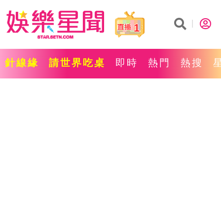
1
針線緣
請世界吃桌
即時
熱門
熱搜