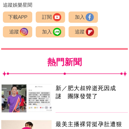
追蹤娛樂星聞
下載APP
訂閱
加入
追蹤
加入
追蹤
熱門新聞
新／肥大叔猝逝死因成
謎 團隊發聲了
最美主播裸背挺孕肚遭狠