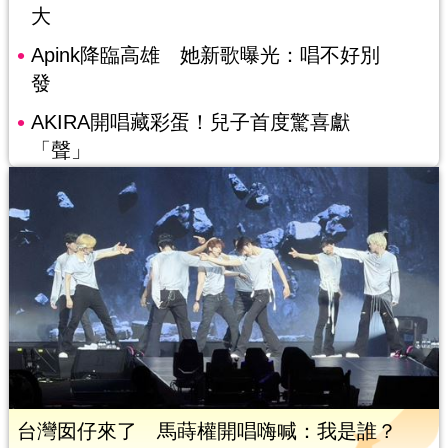
大
Apink降臨高雄 她新歌曝光：唱不好別
發
AKIRA開唱藏彩蛋！兒子首度驚喜獻
「聲」
台灣囡仔來了 馬蒔權開唱嗨喊：我是誰？