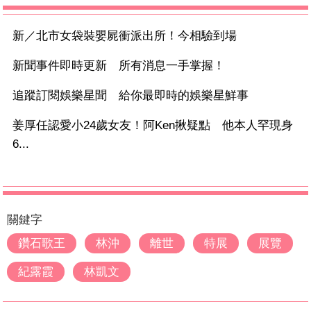
新／北市女袋裝嬰屍衝派出所！今相驗到場
新聞事件即時更新 所有消息一手掌握！
追蹤訂閱娛樂星聞 給你最即時的娛樂星鮮事
姜厚任認愛小24歲女友！阿Ken揪疑點 他本人罕現身
6...
關鍵字
鑽石歌王
林沖
離世
特展
展覽
紀露霞
林凱文