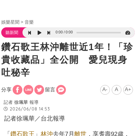
娛樂星聞
音樂
0:00
0:00
聽新聞
鑽石歌王林沖離世近1年！「珍
貴收藏品」全公開 愛兒現身
吐秘辛
A-
A
A+
分享
留言
記者
徐珮華
報導
2026/06/08 14:53
記者徐珮華／台北報導
「
鑽石歌王
」
林沖
去年7月
離世
，享耆壽92歲，