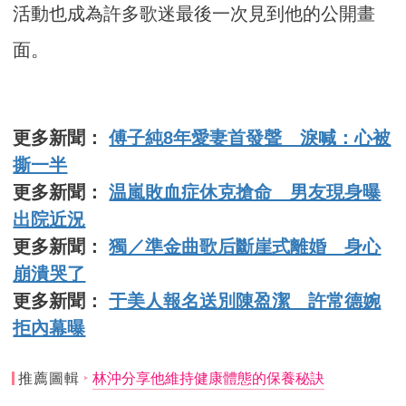
活動也成為許多歌迷最後一次見到他的公開畫
面。
更多新聞：
傅子純8年愛妻首發聲 淚喊：心被
撕一半
更多新聞：
温嵐敗血症休克搶命 男友現身曝
出院近況
更多新聞：
獨／準金曲歌后斷崖式離婚 身心
崩潰哭了
更多新聞：
于美人報名送別陳盈潔 許常德婉
拒內幕曝
推薦圖輯
林沖分享他維持健康體態的保養秘訣