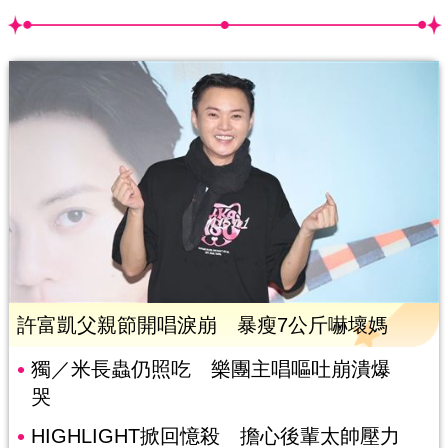
許富凱父親節開唱淚崩 暴瘦7公斤嚇壞媽
獨／米長蟲仍照吃 樂團主唱嘔吐崩潰爆
哭
HIGHLIGHT掀回憶殺 擔心後輩太帥壓力