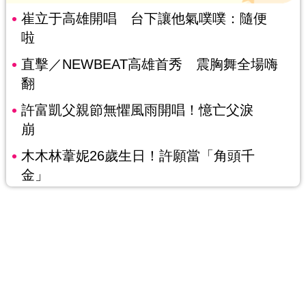
崔立于高雄開唱 台下讓他氣噗噗：隨便
啦
直擊／NEWBEAT高雄首秀 震胸舞全場嗨
翻
許富凱父親節無懼風雨開唱！憶亡父淚
崩
木木林葦妮26歲生日！許願當「角頭千
金」