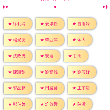
★
徐莉玲
★
姜厚任
★
曹雨婷
★
余天
★
楊光友
★
李亞萍
★
安迪
★
甘比
★
沈政男
★
陳凱韻
★
劉鑾雄
★
劉芯妤
★
郭品超
★
田路路
★
王宇婕
★
陳沂
★
鄭仲茵
★
許效舜