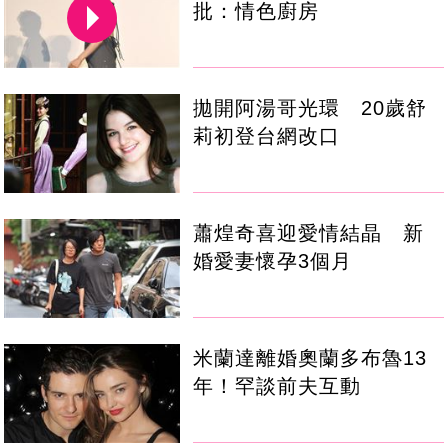
批：情色廚房
拋開阿湯哥光環 20歲舒
莉初登台網改口
蕭煌奇喜迎愛情結晶 新
婚愛妻懷孕3個月
米蘭達離婚奧蘭多布魯13
年！罕談前夫互動