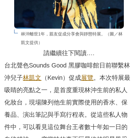
林沖離世1年，親友促成分享會與靜態特展。（圖／林
凱文提供）
請繼續往下閱讀….
台北聲色Sounds Good 黑膠咖啡館日前聯繫林
沖兒子
林凱文
（Kevin）促成
展覽
。本次特展最
吸睛的亮點之一，是首度重現林沖生前的私人
化妝台，現場陳列他生前實際使用的香水、保
養品、演出筆記與手寫行程表。從這些私人物
件中，可以看見這位舞台王者數十年如一日的