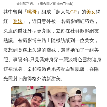
攝影師巧遇。（組合圖／翻攝自Tiktok）
其中曾與「
嘴哥
」組成「超人氣
CP
」的
美女
網
紅「
喬妹
」，近日意外被一名攝影網紅巧遇，
久違的喬妹外型更亮眼，立刻在社群掀起網友
熱議。有攝影博主路上隨機訪談到一位美女，
沒想到竟遇上久違的喬妹，還替她拍了一組美
照。事隔3年只見喬妹身穿一襲淡粉色雪紡連身
短裙現身，柔和粉嫩色系搭配白皙肌膚，在陽
光照射下顯得格外清新甜美。