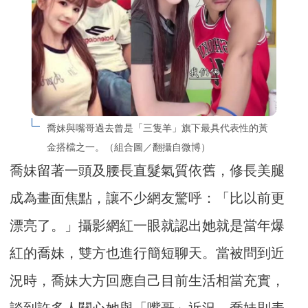
喬妹與嘴哥過去曾是「三隻羊」旗下最具代表性的黃
金搭檔之一。（組合圖／翻攝自微博）
喬妹留著一頭及腰長直髮氣質依舊，修長美腿
成為畫面焦點，讓不少網友驚呼：「比以前更
漂亮了。」攝影網紅一眼就認出她就是當年爆
紅的喬妹，雙方也進行簡短聊天。當被問到近
況時，喬妹大方回應自己目前生活相當充實，
談到許多人關心她與「嘴哥」近況，喬妹則表