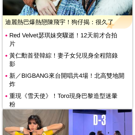
迪麗熱巴爆熱戀陳飛宇！狗仔揭：很久了
Red Velvet瑟琪妹突驟逝！12天前才合拍
片
黃仁勳首登韓綜！妻子女兒現身全程陪錄
影
新／BIGBANG來台開唱共4場！北高雙地開
炸
重現《雪天使》！Toro現身巴黎造型迷暈
粉