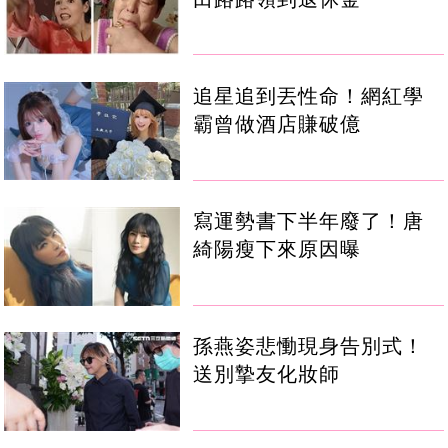
追星追到丟性命！網紅學
霸曾做酒店賺破億
寫運勢書下半年廢了！唐
綺陽瘦下來原因曝
孫燕姿悲慟現身告別式！
送別摯友化妝師