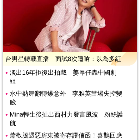
台男星轉戰直播 面試8次遭嗆：以為多紅
淡出16年拒復出拍戲 姜厚任轟中國劇
組
水中熱舞翻轉爆意外 李雅英當場失控變
臉
Mina輕生後扯出西村力發言風波 粉絲護
航
蕭敬騰遇惡房東被寄存證信函！喜鵲回應