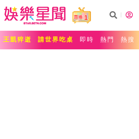
1
王凱猝逝
請世界吃桌
即時
熱門
熱搜