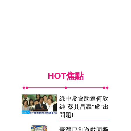
HOT焦點
綠中常會助選何欣
純 蔡其昌轟"盧"出
問題!
臺灣原創遊戲同樂