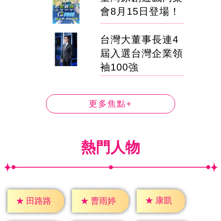
會8月15日登場！
台灣大董事長連4
屆入選台灣企業領
袖100強
更多焦點+
熱門人物
★
康凱
★
田路路
★
曹雨婷