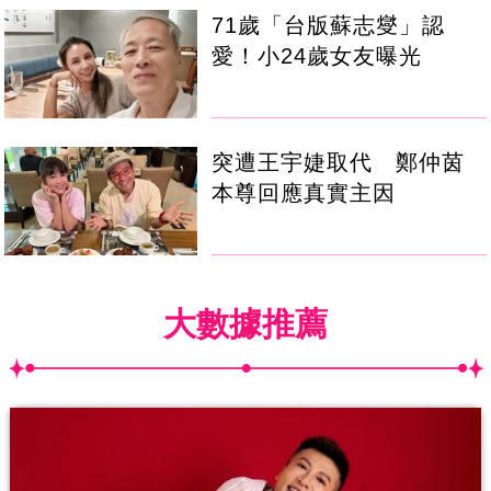
71歲「台版蘇志燮」認
愛！小24歲女友曝光
突遭王宇婕取代 鄭仲茵
本尊回應真實主因
大數據推薦