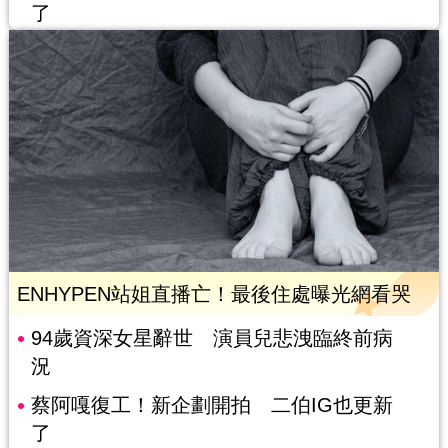
了
ENHYPEN站姐直播亡！最後住處曝光網看哭
94歲資深女星辭世 演員兒悲洩臨終前病
況
蔡阿嘎復工！新企劃開拍 二伯IG也更新
了