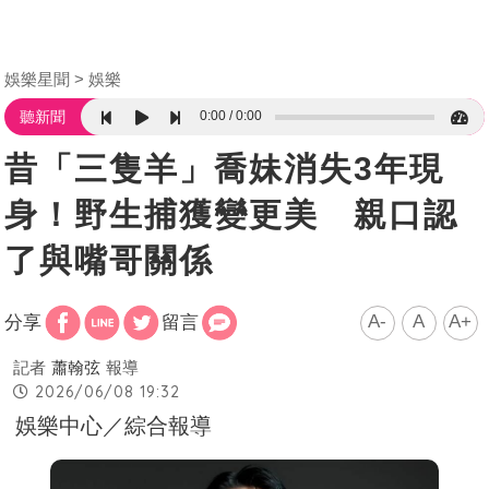
娛樂星聞
娛樂
0:00
0:00
聽新聞
昔「三隻羊」喬妹消失3年現
身！野生捕獲變更美 親口認
了與嘴哥關係
A-
A
A+
分享
留言
記者
蕭翰弦
報導
2026/06/08 19:32
娛樂中心／綜合報導