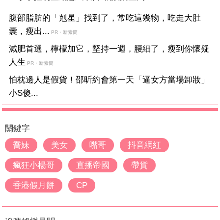
腹部脂肪的「剋星」找到了，常吃這幾物，吃走大肚
囊，瘦出...
PR・新素簡
減肥首選，檸檬加它，堅持一週，腰細了，瘦到你懷疑
人生
PR・新素簡
怕枕邊人是假貨！邵昕約會第一天「逼女方當場卸妝」
小S傻...
關鍵字
喬妹
美女
嘴哥
抖音網紅
瘋狂小楊哥
直播帝國
帶貨
香港假月餅
CP