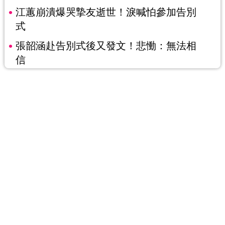
江蕙崩潰爆哭摯友逝世！淚喊怕參加告別
式
張韶涵赴告別式後又發文！悲慟：無法相
信