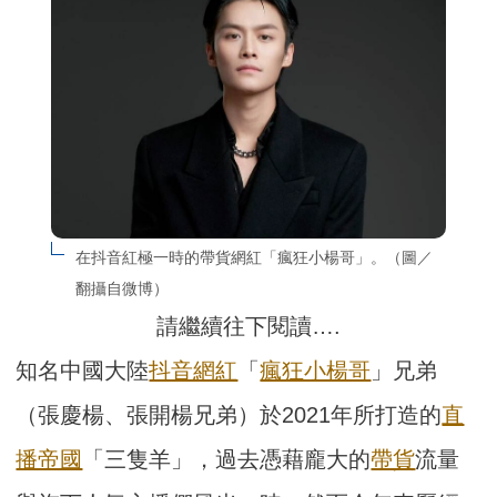
在抖音紅極一時的帶貨網紅「瘋狂小楊哥」。（圖／
翻攝自微博）
請繼續往下閱讀….
知名中國大陸
抖音網紅
「
瘋狂小楊哥
」兄弟
（張慶楊、張開楊兄弟）於2021年所打造的
直
播帝國
「三隻羊」，過去憑藉龐大的
帶貨
流量