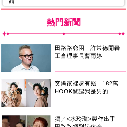
醋
熱門新聞
田路路窮困 許常德開轟
工會理事長曹雨婷
突爆家裡超有錢 182萬
HOOK驚認我是男的
獨／<水玲瓏>製作出手
田路路領到退休金