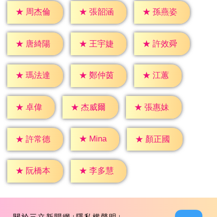
★
周杰倫
★
張韶涵
★
孫燕姿
★
唐綺陽
★
王宇婕
★
許效舜
★
江蕙
★
瑪法達
★
鄭仲茵
★
卓偉
★
杰威爾
★
張惠妹
★
Mina
★
許常德
★
顏正國
★
阮橋本
★
李多慧
關於三立新聞網
隱私權聲明