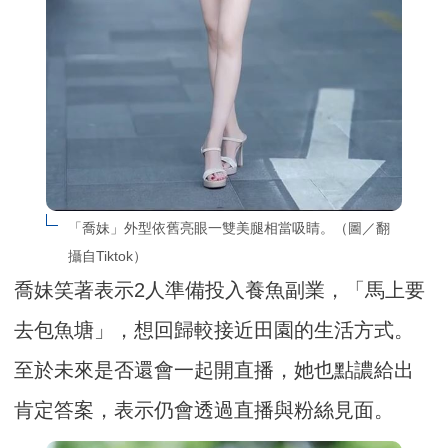
「喬妹」外型依舊亮眼一雙美腿相當吸睛。（圖／翻
攝自Tiktok）
喬妹笑著表示2人準備投入養魚副業，「馬上要
去包魚塘」，想回歸較接近田園的生活方式。
至於未來是否還會一起開直播，她也點譨給出
肯定答案，表示仍會透過直播與粉絲見面。