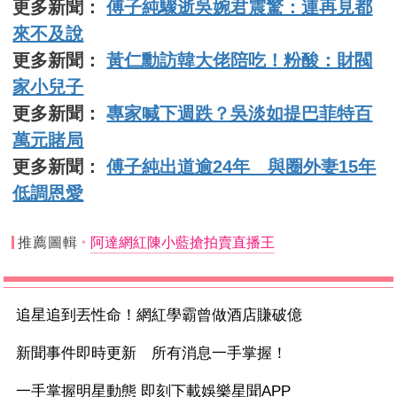
更多新聞：
傅子純驟逝吳婉君震驚：連再見都
來不及說
更多新聞：
黃仁勳訪韓大佬陪吃！粉酸：財閥
家小兒子
更多新聞：
專家喊下週跌？吳淡如提巴菲特百
萬元賭局
更多新聞：
傅子純出道逾24年 與圈外妻15年
低調恩愛
推薦圖輯
阿達網紅陳小藍搶拍賣直播王
追星追到丟性命！網紅學霸曾做酒店賺破億
新聞事件即時更新 所有消息一手掌握！
一手掌握明星動態 即刻下載娛樂星聞APP