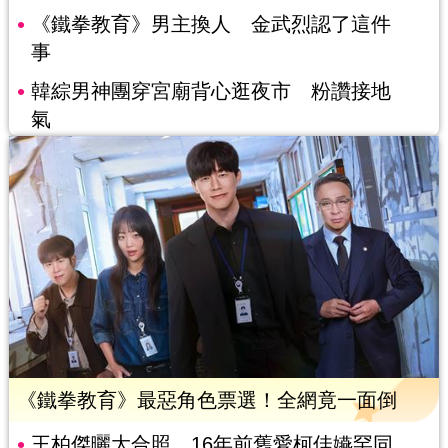
《鐵拳教育》男主換人 金武烈認了這件
事
韓綜男神團穿宮廟背心逛夜市 粉讚接地
氣
《鐵拳教育》最惡角色票選！全網竟一面倒
王柏傑曬大合照 16年前舊愛柯佳嬿罕同