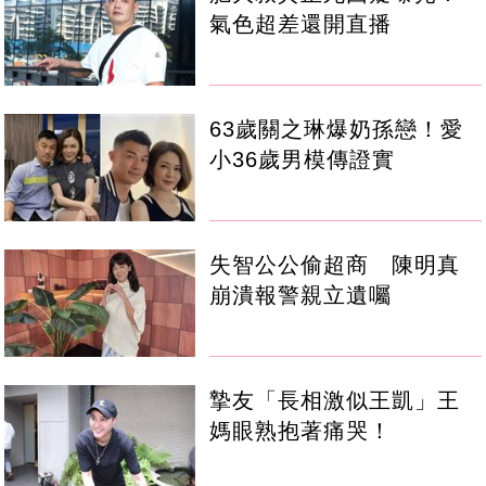
氣色超差還開直播
63歲關之琳爆奶孫戀！愛
小36歲男模傳證實
失智公公偷超商 陳明真
崩潰報警親立遺囑
摯友「長相激似王凱」王
媽眼熟抱著痛哭！