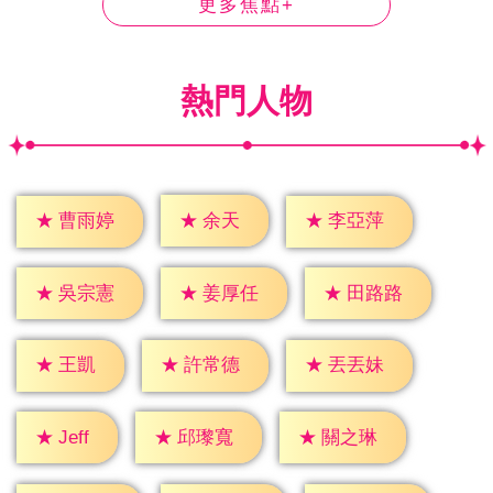
更多焦點+
熱門人物
★
余天
★
曹雨婷
★
李亞萍
★
吳宗憲
★
姜厚任
★
田路路
★
王凱
★
許常德
★
丟丟妹
★
Jeff
★
邱瓈寬
★
關之琳