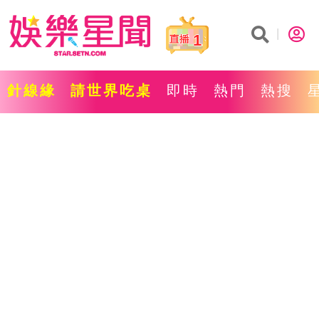
1
針線緣
請世界吃桌
即時
熱門
熱搜