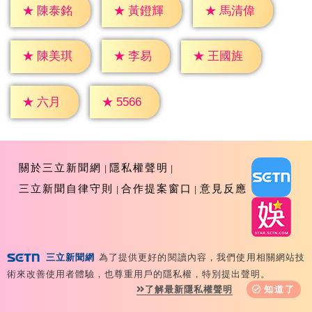
★
陳泰銘
★
黃鐙輝
★
馬清偉
★
李易
★
陳美琪
★
王國旌
★
六月
★
5566
關於三立新聞網
隱私權聲明
三立新聞自律守則
合作提案窗口
意見反應
三立新聞網
為了提供更好的閱讀內容，我們使用相關網站技
Copyright ©2026 Sanlih E-Television All Rights
術來改善使用者體驗，也尊重用戶的隱私權，特別提出聲明。
Reserved 版權所有 盜用必究 台北市內湖區舊宗路一段159
了解最新隱私權聲明
知道了
號 02-8792-8888