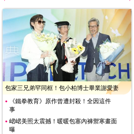
包家三兄弟罕同框！包小柏博士畢業謝愛妻
《鐵拳教育》原作曾遭封殺！全因這件
事
峮峮美照太震撼！暖暖包塞內褲禦寒畫面
曝