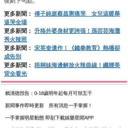
後劃下句點。
更多新聞：
傅子純逝蔡昌憲痛哭 女兒這暖舉
逼哭全場
更多新聞：
升格外婆身材更誇張！孫芸芸海灘
秀火辣照
更多新聞：
宋英奎遺作！《鐵拳教育》熱播卻
成告別
更多新聞：
梧桐妹海邊解放火辣曲線！纖腰美
背全看光
賴清德預告：0-18歲明年起每月可領五千
新聞事件即時更新 所有消息一手掌握！
一手掌握明星動態 即刻下載娛樂星聞APP