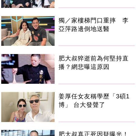
獨／家樓梯門口重摔 李
亞萍路邊倒地送醫
肥大叔猝逝前為何堅持直
播？網悲曝這原因
姜厚任女友稱學歷「3碩1
博」 台大發聲了
肥大叔真正死因疑曝光！