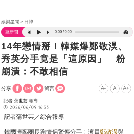
娛樂星聞
日韓
0:00
0:00
聽新聞
14年戀情掰！韓媒爆鄭敬淏、
秀英分手竟是「這原因」 粉
崩潰：不敢相信
A-
A
A+
分享
留言
記者
蒲世芸
報導
2026/06/09 16:53
記者蒲世芸／綜合報導
韓國演藝圈長跑情侶驚傳分手！演員
鄭敬淏
與