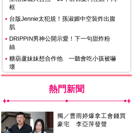
框
台版Jennie太犯規！孫淑媚中空裝炸出腹
肌
DRIPPIN男神公開示愛！下一句甜炸粉
絲
糖葫蘆妹妹想合作他 一聽會吃小孩被嚇
壞
熱門新聞
獨／曹雨婷爆拿工會錢買
豪宅 李亞萍發聲