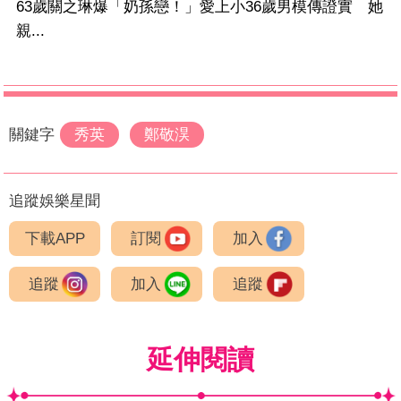
63歲關之琳爆「奶孫戀！」愛上小36歲男模傳證實 她
親...
關鍵字
秀英
鄭敬淏
追蹤娛樂星聞
下載APP
訂閱
加入
追蹤
加入
追蹤
延伸閱讀