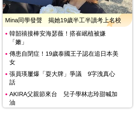
Mina同學發聲 揭她19歲半工半讀考上名校
韓韶禧接棒安海瑟薇！搭崔岷植被嫌
「嫩」
傳患自閉症！19歲泰國王子認在追日本美
女
張員瑛屢爆「耍大牌」爭議 9字洩真心
話
AKIRA父親節來台 兒子學林志玲甜喊加
油