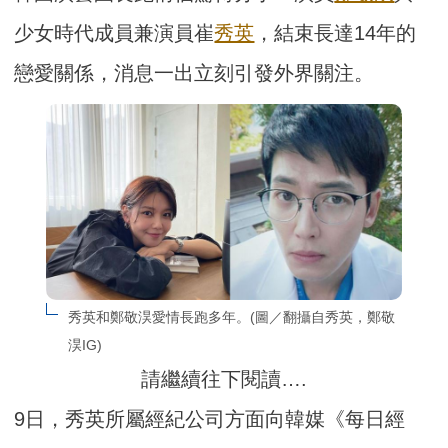
少女時代成員兼演員崔
秀英
，結束長達14年的
戀愛關係，消息一出立刻引發外界關注。
秀英和鄭敬淏愛情長跑多年。(圖／翻攝自秀英，鄭敬
淏IG)
請繼續往下閱讀….
9日，秀英所屬經紀公司方面向韓媒《每日經