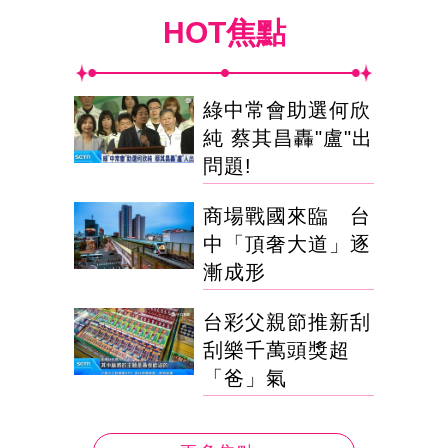
HOT焦點
綠中常會助選何欣
純 蔡其昌轟"盧"出
問題!
商場戰國來臨 台
中「頂奢大道」逐
漸成形
台彩父親節推新刮
刮樂千萬頭獎超
「爸」氣