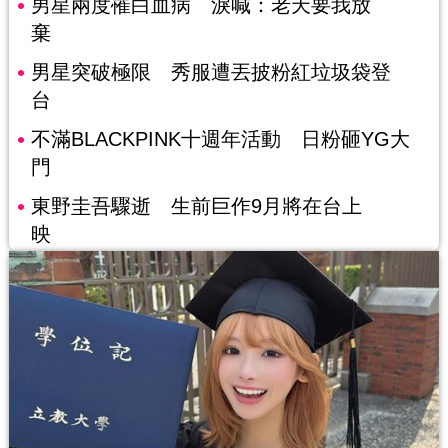
男星兩度罹白血病 淚喊：老天要我放
棄
男星突破極限 秀服遭丟披粉紅垃圾袋登
台
不滿BLACKPINK十週年活動 日粉砸YG大
門
東野圭吾驟逝 生前巨作9月將在台上
映