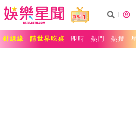
1
針線緣
請世界吃桌
即時
熱門
熱搜