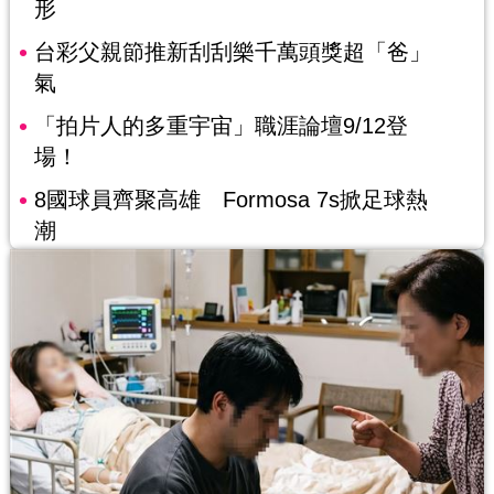
形
台彩父親節推新刮刮樂千萬頭獎超「爸」
氣
「拍片人的多重宇宙」職涯論壇9/12登
場！
8國球員齊聚高雄 Formosa 7s掀足球熱
潮