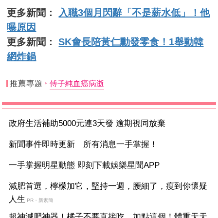
更多新聞：
入職3個月閃辭「不是薪水低」！他
曝原因
更多新聞：
SK會長陪黃仁勳發零食！1舉動韓
網炸鍋
推薦專題
傅子純血癌病逝
政府生活補助5000元連3天發 逾期視同放棄
新聞事件即時更新 所有消息一手掌握！
一手掌握明星動態 即刻下載娛樂星聞APP
減肥首選，檸檬加它，堅持一週，腰細了，瘦到你懷疑
人生
PR・新素簡
超神減肥神器！橘子不要直接吃，加點這個！體重天天