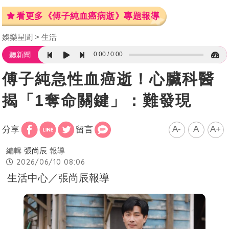
看更多《傅子純血癌病逝》專題報導
娛樂星聞
生活
0:00
0:00
聽新聞
傅子純急性血癌逝！心臟科醫
揭「1奪命關鍵」：難發現
A-
A
A+
分享
留言
編輯
張尚辰
報導
2026/06/10 08:06
生活中心／張尚辰報導