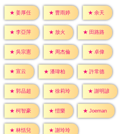
★
余天
★
姜厚任
★
曹雨婷
★
放火
★
李亞萍
★
田路路
★
卓偉
★
吳宗憲
★
周杰倫
★
宣云
★
潘瑋柏
★
許常德
★
郭品超
★
徐莉玲
★
謝明諺
★
愷樂
★
柯智豪
★
Joeman
★
林恬兒
★
謝玲玲