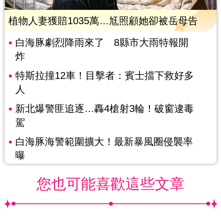
植物人妻獲賠1035萬…尪照顧她卻被岳母告
白海豚劇烈降雨來了 8縣市大雨特報開
炸
特斯拉撞12車！目擊者：賓士擋下救好多
人
新北爆警匪追逐…轟4槍射3輪！破窗逮毒
駕
白海豚海警範圍擴大！最新暴風圈侵襲率
曝
您也可能喜歡這些文章