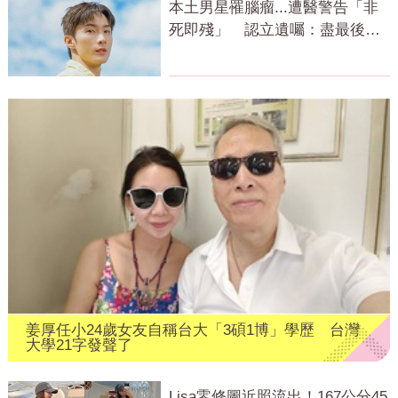
本土男星罹腦瘤...遭醫警告「非
死即殘」 認立遺囑：盡最後心
力
姜厚任小24歲女友自稱台大「3碩1博」學歷 台灣
大學21字發聲了
Lisa零修圖近照流出！167公分45