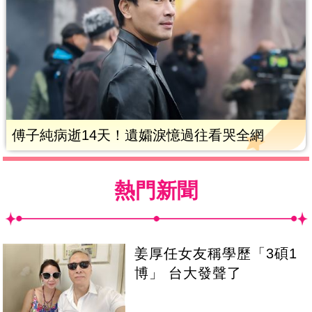
傅子純病逝14天！遺孀淚憶過往看哭全網
熱門新聞
姜厚任女友稱學歷「3碩1
博」 台大發聲了