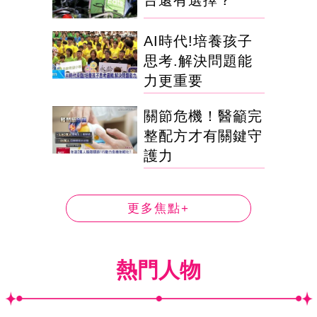
台還有選擇？
AI時代!培養孩子
思考.解決問題能
力更重要
關節危機！醫籲完
整配方才有關鍵守
護力
更多焦點+
熱門人物