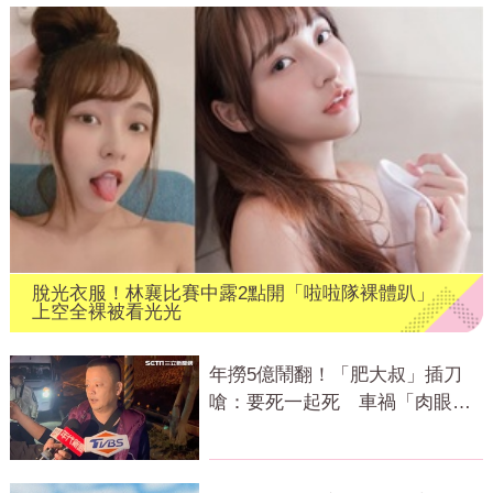
脫光衣服！林襄比賽中露2點開「啦啦隊裸體趴」
上空全裸被看光光
年撈5億鬧翻！「肥大叔」插刀
嗆：要死一起死 車禍「肉眼酒
測」惹怒網