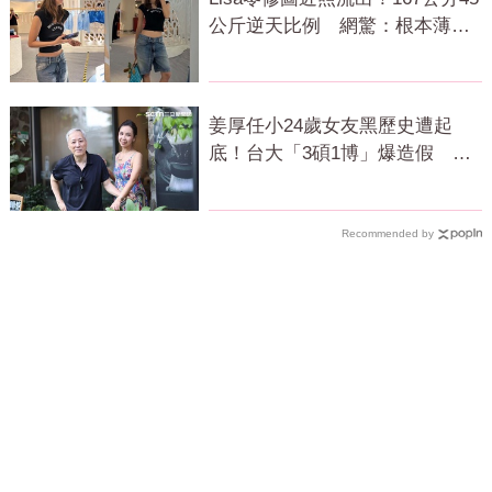
公斤逆天比例 網驚：根本薄到
快消失
姜厚任小24歲女友黑歷史遭起
底！台大「3碩1博」爆造假 本
人發聲了
Recommended by