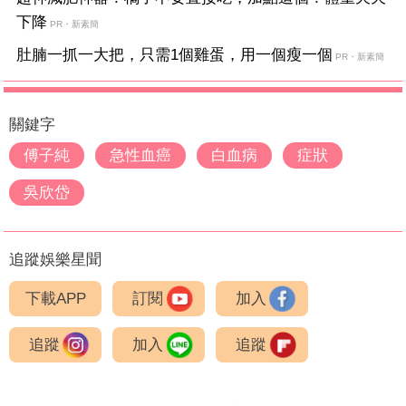
下降
PR・新素簡
肚腩一抓一大把，只需1個雞蛋，用一個瘦一個
PR・新素簡
關鍵字
傅子純
急性血癌
白血病
症狀
吳欣岱
追蹤娛樂星聞
下載APP
訂閱
加入
追蹤
加入
追蹤