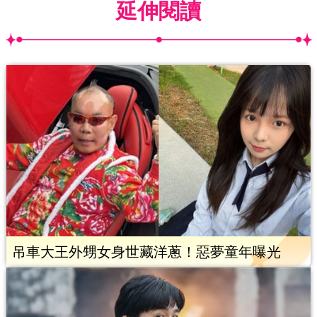
延伸閱讀
吊車大王外甥女身世藏洋蔥！惡夢童年曝光