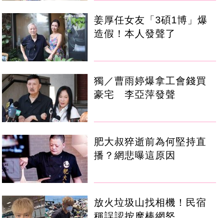
姜厚任女友「3碩1博」爆
造假！本人發聲了
獨／曹雨婷爆拿工會錢買
豪宅 李亞萍發聲
肥大叔猝逝前為何堅持直
播？網悲曝這原因
放火垃圾山找相機！民宿
稱誤認按摩棒網怒