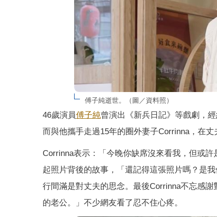
傅子純逝世。（圖／資料照）
46歲演員
傅子純
曾演出《新兵日記》等戲劇，經
而與他攜手走過15年的圈外妻子Corrinna
Corrinna表示：「今晚你缺席沒來看我，
起照片背後的故事，「還記得這張照片嗎？是我
行間滿是對丈夫的思念。最後Corrinna不
的老公。」不少網友看了忍不住心疼。