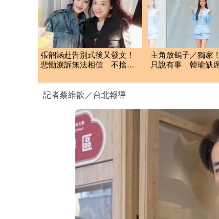
張韶涵赴告別式後又發文！
主角放鴿子／獨家
悲慟淚訴無法相信 不捨摯
只說有事 韓瑜缺席
友化妝師逝世
傳
記者蔡維歆／台北報導