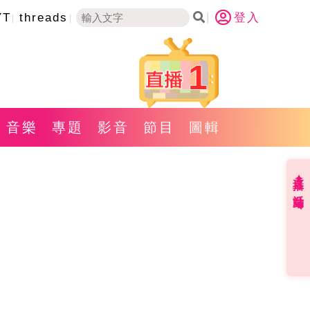
YT
threads
登入
1
音樂
專題
影音
節目
圖輯
直播✦活動