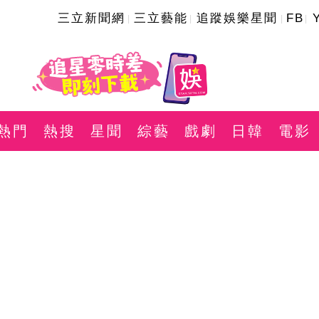
三立新聞網
三立藝能
追蹤娛樂星聞
FB
熱門
熱搜
星聞
綜藝
戲劇
日韓
電影