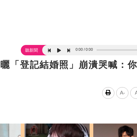
0:00
0:00
聽新聞
孀曬「登記結婚照」崩潰哭喊：
A-