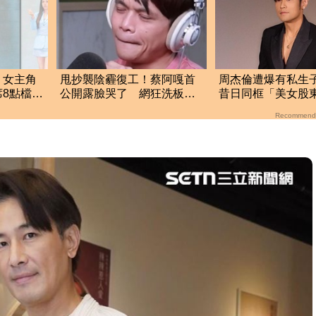
！女主角
甩抄襲陰霾復工！蔡阿嘎首
周杰倫遭爆有私生
8點檔宣
公開露臉哭了 網狂洗板怒
昔日同框「美女股
轟：別裝沒事
照」 杰威爾發聲
Recommend