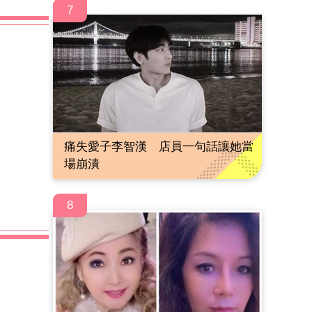
7
痛失愛子李智漢 店員一句話讓她當
場崩潰
8