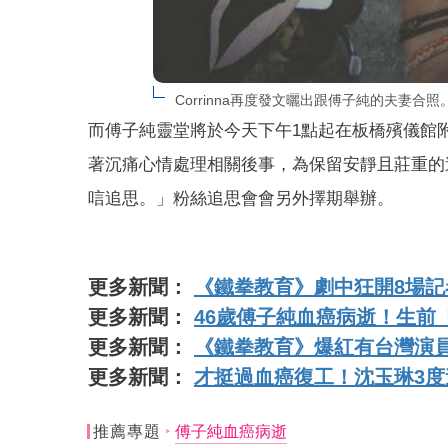
Corrinna再度發文曬出跟傅子純的夫妻合
而傅子純靈堂將於今天下午1點起在板橋殯儀館
著沉痛心情處理相關後事，為保留安靜且莊重的
唁追思。」粉絲追思會會另外擇期舉辦。
更多新聞：
《鐵拳教育》劇中狂開8場記
更多新聞：
46歲傅子純血癌病逝！生前
更多新聞：
《鐵拳教育》爆紅有台灣演員
更多新聞：
才挺過血癌復工！沈玉琳3度
推薦專題
傅子純血癌病逝