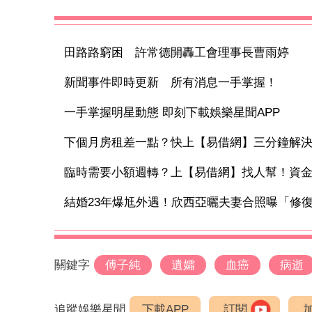
田路路窮困 許常德開轟工會理事長曹雨婷
新聞事件即時更新 所有消息一手掌握！
一手掌握明星動態 即刻下載娛樂星聞APP
下個月房租差一點？快上【易借網】三分鐘解
臨時需要小額週轉？上【易借網】找人幫！資
結婚23年爆尪外遇！欣西亞曬夫妻合照曝「修復內
關鍵字
傅子純
遺孀
血癌
病逝
追蹤娛樂星聞
下載APP
訂閱