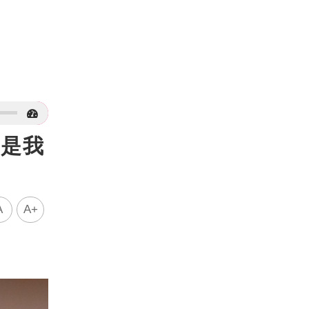
你是我
A
A+