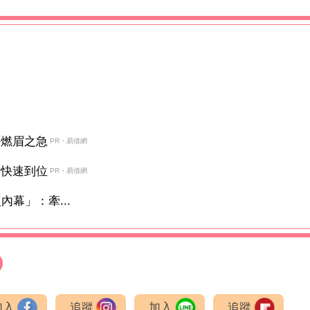
決燃眉之急
PR・易借網
金快速到位
PR・易借網
幕」：牽...
加入
追蹤
加入
追蹤