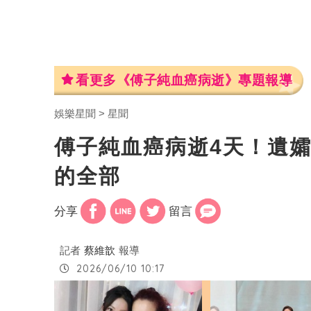
看更多《傅子純血癌病逝》專題報導
娛樂星聞
星聞
傅子純血癌病逝4天！遺
的全部
分享
留言
記者
蔡維歆
報導
2026/06/10 10:17