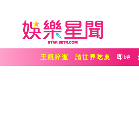
王凱猝逝
請世界吃桌
即時