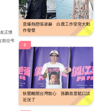
昔爆熱戀張凌赫 白鹿工作室突大動
作發聲
好友正懷
友前往弔
6
狄鶯離開台灣散心 孫鵬首度鬆口談
近況了