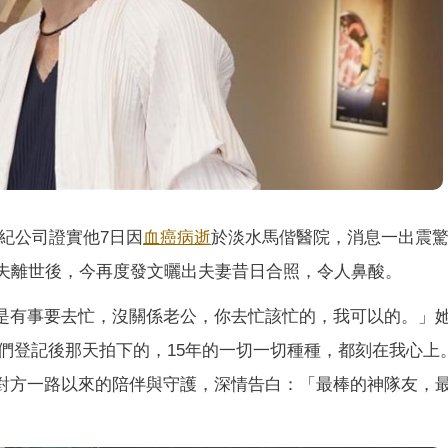
紀公司證實他7日因
血癌
病逝
於淡水馬偕醫院，消息一出震
，在丈夫離世後，今再度發文曬出夫妻昔日合照，令人鼻酸。
但或許是有事要去忙，沒關係老公，你去忙該忙的，我可以的。」
們登記後那天拍下的，15年的一切一切種種，都刻在我心上
忘感謝對方一路以來的陪伴與守護，深情告白：「最棒的神隊友，