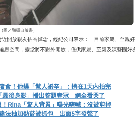
照。(圖／翻攝自臉書）
附近開放親友拈香悼念，經紀公司表示：「目前家屬、至親
追思空間，靈堂將不對外開放，僅供家屬、至親及演藝圈好
者會！他爆「驚人祕辛」：擠在1天內拍完
「最後身影」播出答題奪冠 網全看哭了
！Rina「驚人背景」曝光嗨喊：沒被剪掉
違法抽加熱菸被抓包 出面5字發聲了