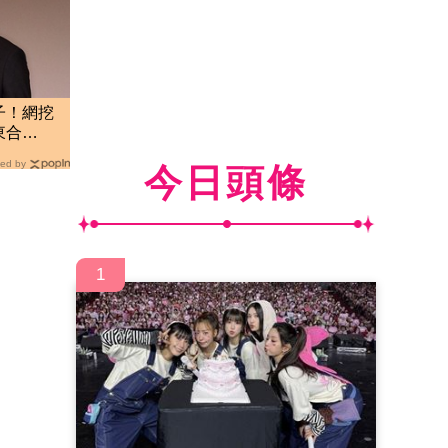
子！網挖
東合
了
ed by
今日頭條
1