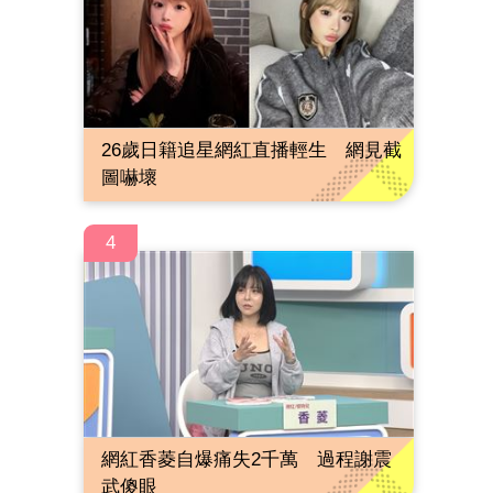
26歲日籍追星網紅直播輕生 網見截
圖嚇壞
4
網紅香菱自爆痛失2千萬 過程謝震
武傻眼