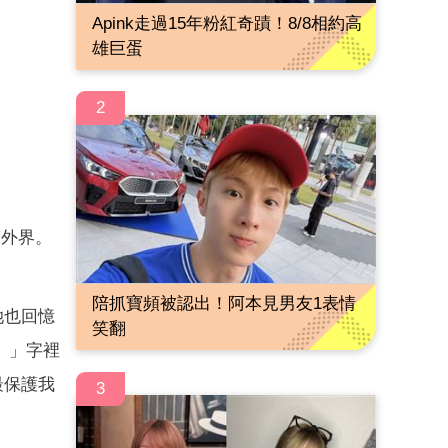
Apink走過15年粉紅奇蹟！8/8相約高
雄巨蛋
2
驚外界。
陪抓寶頻被認出！阿本見男友1表情
她也回憶
笑翻
。」字裡
最保護我
3