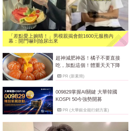
「差點愛上婉晴！」男模親揭會館1600元服務內
幕：開門嚇到險尿出來
超神減肥神器！橘子不要直接
吃，加點這個！體重天天下降
PR (新素簡)
009829掌握AI關鍵 大華韓國
KOSPI 50今強勢開募
PR (大華銀全能行銷方案)