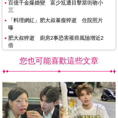
百億千金爆婚變 富少尪遭目擊當街吻小
三
「料理網紅」肥大叔暴瘦猝逝 住院照片
曝
肥大叔猝逝 廚房2事恐害罹癌風險增近2
倍
您也可能喜歡這些文章