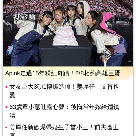
Apink走過15年粉紅奇蹟！8/8相約高雄巨蛋
女友台大3碩1博爆造假！姜厚任：文盲也
愛
63歲章小蕙吐露心聲：後悔當年嫁給鍾鎮
濤
姜厚任新歡爆帶婚生子當小三！前夫嗆正
宮