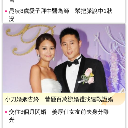
昆凌8歲愛子拜中醫為師 幫把脈說中1狀
況
小刀婚姻告終 昔砸百萬辦婚禮找連戰證婚
交往3個月閃婚 姜厚任女友前夫身分曝
光