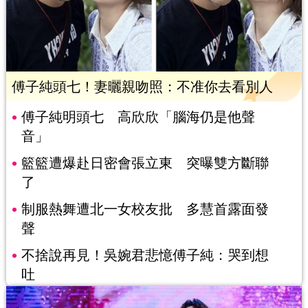
傅子純頭七！妻曬親吻照：不准你去看別人
傅子純明頭七 高欣欣「腦海仍是他聲
音」
籃籃遭爆赴日密會張立東 突曝雙方斷聯
了
制服熱舞遭北一女校友批 多慧首露面發
聲
不捨說再見！吳婉君悲憶傅子純：哭到想
吐