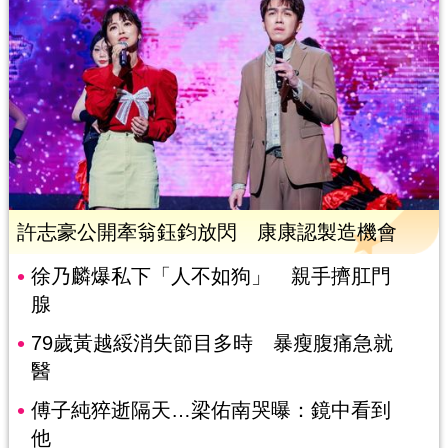
許志豪公開牽翁鈺鈞放閃 康康認製造機會
徐乃麟爆私下「人不如狗」 親手擠肛門
腺
79歲黃越綏消失節目多時 暴瘦腹痛急就
醫
傅子純猝逝隔天…梁佑南哭曝：鏡中看到
他