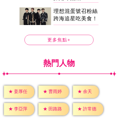
理想混蛋號召粉絲
跨海追星吃美食！
更多焦點+
熱門人物
★
余天
★
姜厚任
★
曹雨婷
★
李亞萍
★
田路路
★
許常德