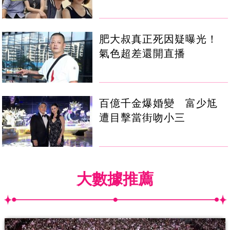
肥大叔真正死因疑曝光！
氣色超差還開直播
百億千金爆婚變 富少尪
遭目擊當街吻小三
大數據推薦