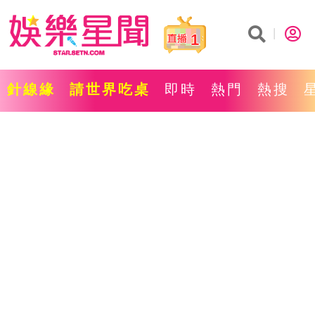
1
針線緣
請世界吃桌
即時
熱門
熱搜