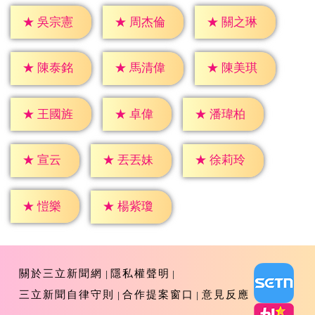
★
吳宗憲
★
周杰倫
★
關之琳
★
陳泰銘
★
馬清偉
★
陳美琪
★
卓偉
★
王國旌
★
潘瑋柏
★
宣云
★
丟丟妹
★
徐莉玲
★
愷樂
★
楊紫瓊
關於三立新聞網
隱私權聲明
三立新聞自律守則
合作提案窗口
意見反應