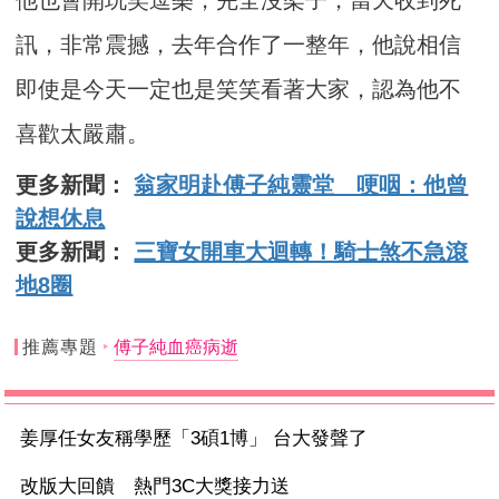
訊，非常震撼，去年合作了一整年，他說相信
即使是今天一定也是笑笑看著大家，認為他不
喜歡太嚴肅。
更多新聞：
翁家明赴傅子純靈堂 哽咽：他曾
說想休息
更多新聞：
三寶女開車大迴轉！騎士煞不急滾
地8圈
推薦專題
傅子純血癌病逝
姜厚任女友稱學歷「3碩1博」 台大發聲了
改版大回饋 熱門3C大獎接力送