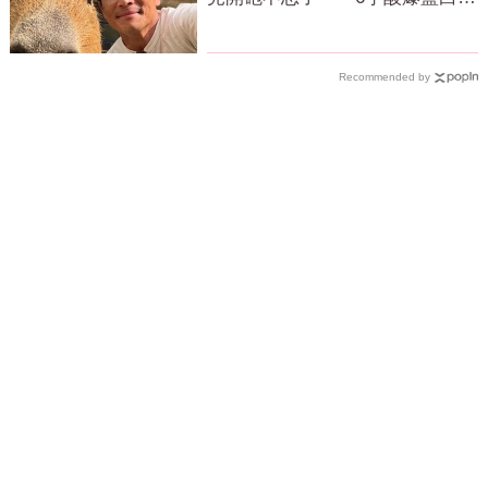
網狂讚
Recommended by