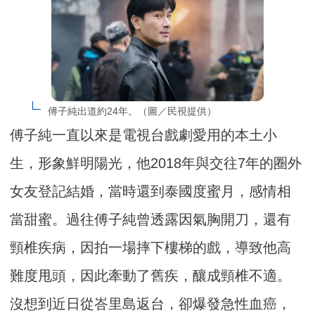
傅子純出道約24年。（圖／民視提供）
傅子純一直以來是電視台戲劇愛用的本土小
生，形象鮮明陽光，他2018年與交往7年的圈外
女友登記結婚，當時還到泰國度蜜月，感情相
當甜蜜。過往傅子純曾透露因氣胸開刀，還有
頸椎疾病，因拍一場摔下樓梯的戲，導致他高
難度甩頭，因此牽動了舊疾，釀成頸椎不適。
沒想到近日從峇里島返台，卻爆發急性血癌，