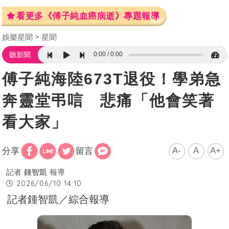
看更多《傅子純血癌病逝》專題報導
娛樂星聞
星聞
0:00
0:00
聽新聞
傅子純海陸673T退役！學弟急
奔靈堂弔唁 悲痛「他會笑著
看大家」
A-
A
A+
分享
留言
記者
鍾智凱
報導
2026/06/10 14:10
記者鍾智凱／綜合報導