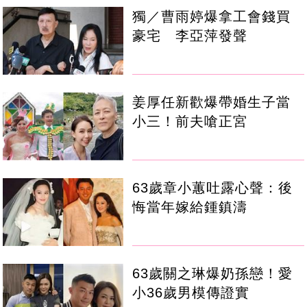
獨／曹雨婷爆拿工會錢買
豪宅 李亞萍發聲
姜厚任新歡爆帶婚生子當
小三！前夫嗆正宮
63歲章小蕙吐露心聲：後
悔當年嫁給鍾鎮濤
63歲關之琳爆奶孫戀！愛
小36歲男模傳證實