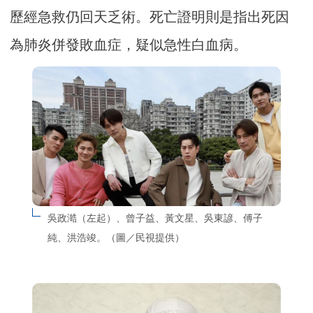
歷經急救仍回天乏術。死亡證明則是指出死因
為肺炎併發敗血症，疑似急性白血病。
吳政澔（左起）、曾子益、黃文星、吳東諺、傅子
純、洪浩竣。（圖／民視提供）