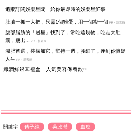
追蹤訂閱娛樂星聞 給你最即時的娛樂星鮮事
肚腩一抓一大把，只需1個雞蛋，用一個瘦一個
PR・新素簡
腹部脂肪的「剋星」找到了，常吃這幾物，吃走大肚
囊，瘦出...
PR・新素簡
減肥首選，檸檬加它，堅持一週，腰細了，瘦到你懷疑
人生
PR・新素簡
纖潤鮮銀耳禮盒｜人氣美容保養款
PR
關鍵字
傅子純
吳政澔
血癌