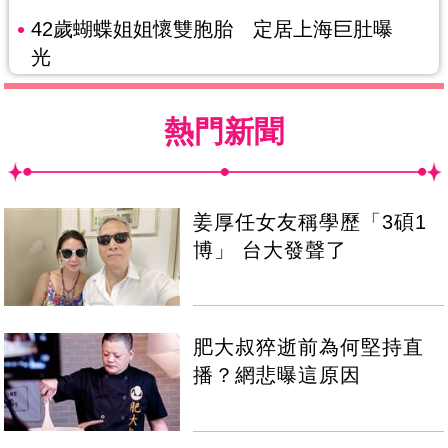
42歲蝴蝶姐姐懷雙胞胎 定居上海巨肚曝
光
熱門新聞
姜厚任女友稱學歷「3碩1
博」 台大發聲了
肥大叔猝逝前為何堅持直
播？網悲曝這原因