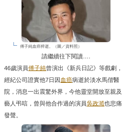
傅子純血癌猝逝。（圖／資料照）
請繼續往下閱讀….
46歲演員
傅子純
曾演出《新兵日記》等戲劇，
經紀公司證實他7日因
血癌
病逝於淡水馬偕醫
院，消息一出震驚外界，今他靈堂開放至親及
藝人弔唁，曾與他合作過的演員
吳政澔
也悲痛
發聲。