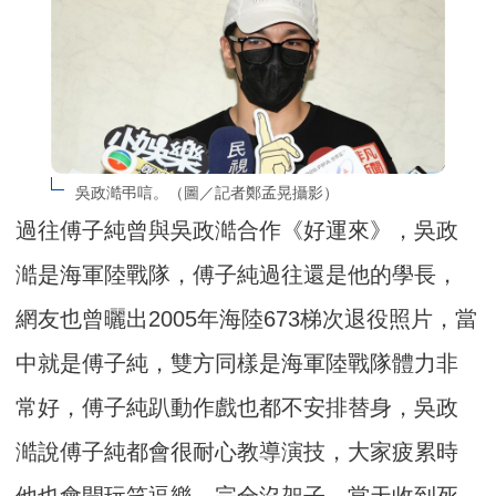
吳政澔弔唁。（圖／記者鄭孟晃攝影）
過往傅子純曾與吳政澔合作《好運來》，吳政
澔是海軍陸戰隊，傅子純過往還是他的學長，
網友也曾曬出2005年海陸673梯次退役照片，當
中就是傅子純，雙方同樣是海軍陸戰隊體力非
常好，傅子純趴動作戲也都不安排替身，吳政
澔說傅子純都會很耐心教導演技，大家疲累時
他也會開玩笑逗樂，完全沒架子，當天收到死