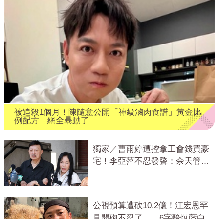
被追殺1個月！陳隨意公開「神級滷肉食譜」黃金比
例配方 網全暴動了
獨家／曹雨婷遭控拿工會錢買豪
宅！李亞萍不忍發聲：余天管工
會都貼錢
公視預算遭砍10.2億！江宏恩罕
見開砲不忍了 「6字酸爆藍白」