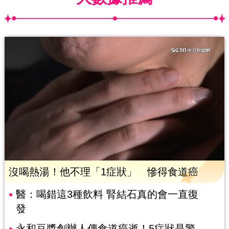
沒喝熱湯！他不理「1症狀」 慘得食道癌
醫：喝錯這3種飲料 腎結石真的會一直復
發
永和豆漿創辦人傳食道癌逝！5症狀是警