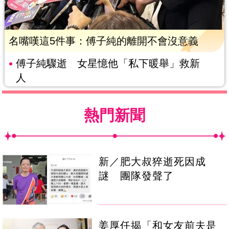
名嘴嘆這5件事：傅子純的離開不會沒意義
傅子純驟逝 女星憶他「私下暖舉」救新
人
熱門新聞
新／肥大叔猝逝死因成
謎 團隊發聲了
姜厚任揭「和女友前夫是