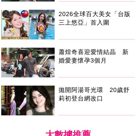
2026全球百大美女「台版
三上悠亞」首入圍
蕭煌奇喜迎愛情結晶 新
婚愛妻懷孕3個月
拋開阿湯哥光環 20歲舒
莉初登台網改口
大數據推薦