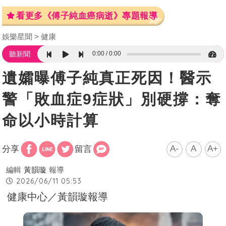
看更多《傅子純血癌病逝》專題報導
娛樂星聞
健康
0:00
0:00
聽新聞
遺孀曝傅子純真正死因！醫示
警「敗血症9症狀」別硬撐：奪
命以小時計算
A-
A
A+
分享
留言
編輯
黃韻璇
報導
2026/06/11 05:53
健康中心／黃韻璇報導