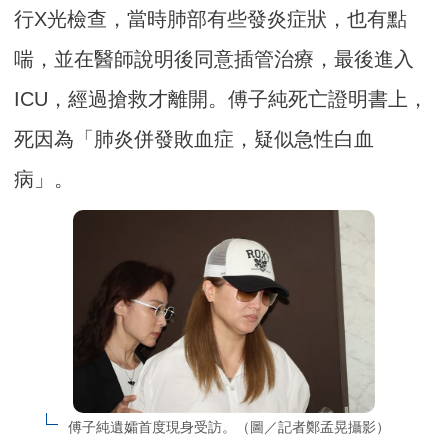
行X光檢查，當時肺部有些發炎症狀，也有點
喘，並在醫師說明後同意插管治療，最後進入
ICU，經過搶救才離開。傅子純死亡證明書上，
死因為「肺炎併發敗血症，疑似急性白血
病」。
傅子純遺孀首度現身受訪。（圖／記者鄭孟晃攝影）