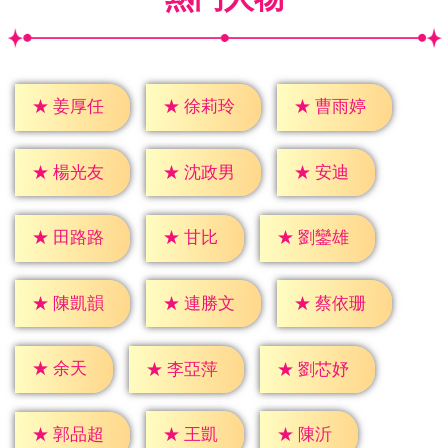
★
姜厚任
★
徐莉玲
★
曹雨婷
★
安迪
★
楊光友
★
沈政男
★
甘比
★
田路路
★
劉鑾雄
★
陳凱韻
★
連勝文
★
蔡依珊
★
余天
★
李亞萍
★
劉芯妤
★
王凱
★
陳沂
★
郭品超