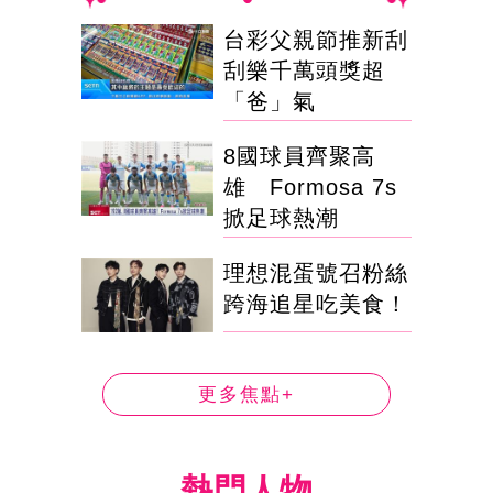
台彩父親節推新刮
刮樂千萬頭獎超
「爸」氣
8國球員齊聚高
雄 Formosa 7s
掀足球熱潮
理想混蛋號召粉絲
跨海追星吃美食！
更多焦點+
熱門人物