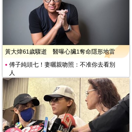
黃大煒61歲驟逝 醫曝心臟1奪命隱形地雷
傅子純頭七！妻曬親吻照：不准你去看別
人