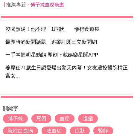
推薦專題
傅子純血癌病逝
沒喝熱湯！他不理「1症狀」 慘得食道癌
最即時的新聞話題 追蹤訂閱三立新聞網
一手掌握明星動態 即刻下載娛樂星聞APP
姜厚任71歲生日認愛爆出驚天內幕！女友遭控醫院槓正
宮女...
關鍵字
傅子純
死因
血癌
遺孀
急性白血病
敗血症
症狀
醫師