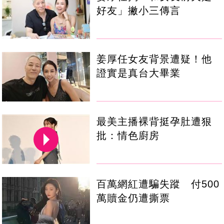
好友」撇小三傳言
姜厚任女友背景遭疑！他
證實是真台大畢業
最美主播裸背挺孕肚遭狠
批：情色廚房
百萬網紅遭騙失蹤 付500
萬贖金仍遭撕票