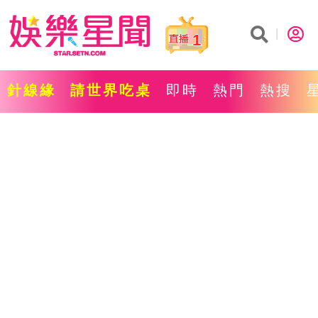
1
針線緣
請世界吃桌
即時
熱門
熱搜