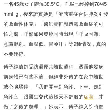
一名45歲女子體溫38.5°C、血壓已經掉到78/45
mmHg，後來證實她是「流感重症合併肺炎引發
的敗血性休克」，醫師黃軒就透露敗血症的可
怕之處，呼籲如果發燒同時出現「呼吸困難、
意識混亂、血壓低、冒冷汗」等9種情況，真的
不要硬撐。
傅子純遺孀受訪還原其離世過程，透露他發病
前身體已有些不適，但絕非外傳的在家中離世
或心臟驟停，「我們開車到急診、下車、走到
急診室，跟醫生交代這幾天不舒服的
症狀
，才
做了之後的處理。」她表示，傅子純入院時進