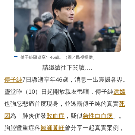
傅子純驟逝享年46歲。（圖／民視提供）
請繼續往下閱讀….
傅子純
7日驟逝享年46歲，消息一出震撼各界。
靈堂昨（10）日起開放親友弔唁，傅子純
遺孀
也強忍悲痛首度現身，並透露傅子純的真實
死
因
為「肺炎併發
敗血症
，疑似
急性白血病
」。
胸腔暨重症科
醫師
黃軒
曾分享一起真實案例，