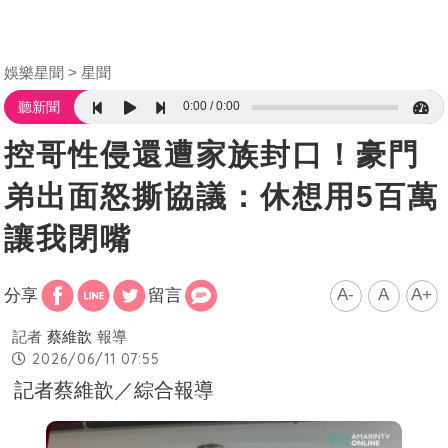
娛樂星聞
星聞
0:00
0:00
聽新聞
控哥性侵還遭家族封口！豪門
弟出面怒撕協議：休想用5百萬
讓我閉嘴
A-
A
A+
分享
留言
記者
蔡維歆
報導
2026/06/11 07:55
記者蔡維歆／綜合報導