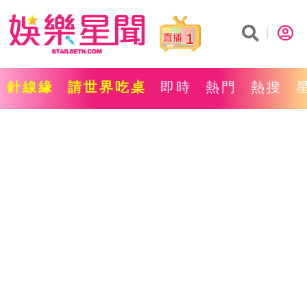
1
針線緣
請世界吃桌
即時
熱門
熱搜