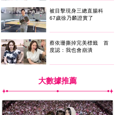
被目擊現身三總直腸科
67歲徐乃麟證實了
蔡依珊撕掉完美標籤 首
度認：我也會崩潰
大數據推薦