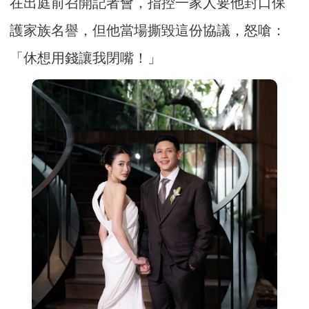
在出庭前召開記者會，指控一家人要他封口保
護家族名譽，但他當場撕毀這份協議，怒嗆：
「休想用錢讓我閉嘴！」