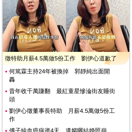
徵特助月薪4.5萬做5份工作 劉伊心道歉了
何篤霖主持24年被換掉 郭靜純出面開
轟
昔年收千萬賺翻 最紅童星慘淪街友睡街
頭
劉伊心徵董事長特助 月薪4.5萬做5份工
作
傅子純血癌病逝4天 遺孀曬結婚照崩