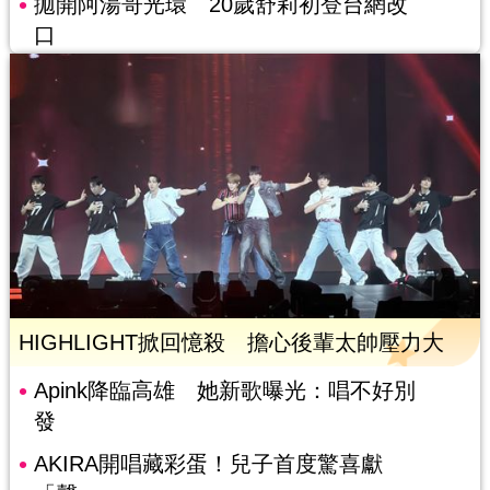
拋開阿湯哥光環 20歲舒莉初登台網改
口
HIGHLIGHT掀回憶殺 擔心後輩太帥壓力大
Apink降臨高雄 她新歌曝光：唱不好別
發
AKIRA開唱藏彩蛋！兒子首度驚喜獻