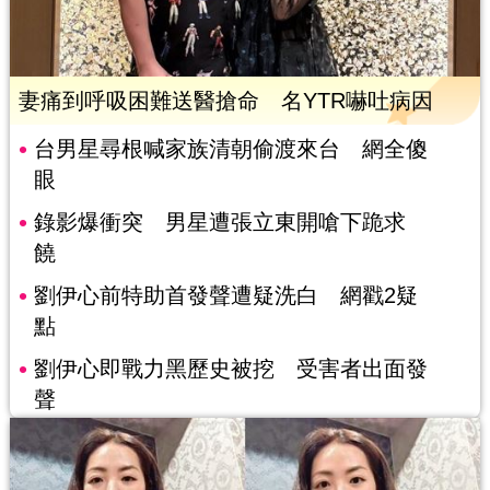
妻痛到呼吸困難送醫搶命 名YTR嚇吐病因
台男星尋根喊家族清朝偷渡來台 網全傻
眼
錄影爆衝突 男星遭張立東開嗆下跪求
饒
劉伊心前特助首發聲遭疑洗白 網戳2疑
點
劉伊心即戰力黑歷史被挖 受害者出面發
聲