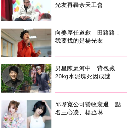
光友再轟余天工會
向姜厚任道歉 田路路：
我要找的是楊光友
男星陳屍河中 背包藏
20kg水泥塊死因成謎
邱瓈寬公司營收衰退 點
名王心凌、楊丞琳