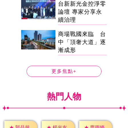
台新新光金控淨零
論壇 專家分享永
續治理
商場戰國來臨 台
中「頂奢大道」逐
漸成形
更多焦點+
熱門人物
★
郭品超
★
楊光友
★
曹雨婷