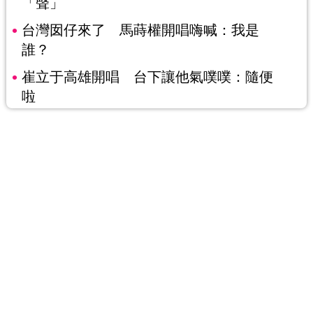
「聲」
台灣囡仔來了 馬蒔權開唱嗨喊：我是
誰？
崔立于高雄開唱 台下讓他氣噗噗：隨便
啦