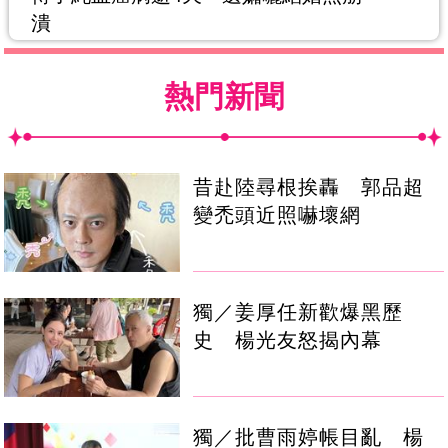
潰
熱門新聞
昔赴陸尋根挨轟 郭品超
變禿頭近照嚇壞網
獨／姜厚任新歡爆黑歷
史 楊光友怒揭內幕
獨／批曹雨婷帳目亂 楊