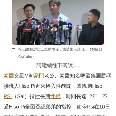
Psi出面控訴自己遭到性侵，還被家人封口。（翻攝自
YouTube）
請繼續往下閱讀….
泰國
女星Mild
豪門
老公、泰國知名啤酒集團勝獅
接班人Hiso Pi近來捲入性醜聞，遭親弟Hiso
PSI
（Sai）指控長期
性侵
，時間長達12年，不
過Hiso Pi全面否認弟弟的指控。如今Psi在10日