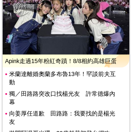
Apink走過15年粉紅奇蹟！8/8相約高雄巨蛋
米蘭達離婚奧蘭多布魯13年！罕談前夫互
動
獨／田路路突改口找楊光友 許常德爆內
幕
向姜厚任道歉 田路路：我要找的是楊光
友