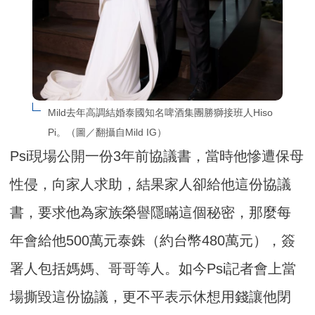
Mild去年高調結婚泰國知名啤酒集團勝獅接班人Hiso 
Pi。（圖／翻攝自Mild IG）
Psi現場公開一份3年前協議書，當時他慘遭保母
性侵，向家人求助，結果家人卻給他這份協議
書，要求他為家族榮譽隱瞞這個秘密，那麼每
年會給他500萬元泰銖（約台幣480萬元），簽
署人包括媽媽、哥哥等人。如今Psi記者會上當
場撕毀這份協議，更不平表示休想用錢讓他閉