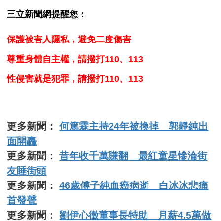
三立新聞網提醒您：
保護被害人隱私，避免二度傷害
尊重身體自主權，請撥打110、113
性侵害就是犯罪，請撥打110、113
更多新聞：
何篤霖主持24年被換掉 郭靜純出
面開轟
更多新聞：
昔年收千萬賺翻 最紅童星慘淪街
友睡街頭
更多新聞：
46歲傅子純血癌病逝 白冰冰悲痛
首發聲
更多新聞：
劉伊心徵董事長特助 月薪4.5萬做