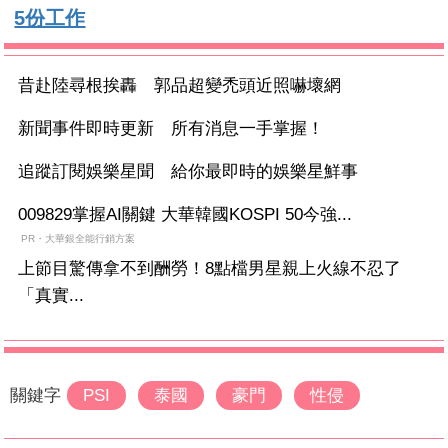
5份工作
昔赴陸尋根挨轟 郭品超變禿頭近照嚇壞網
新聞事件即時更新 所有消息一手掌握！
追蹤訂閱娛樂星聞 給你最即時的娛樂星鮮事
009829掌握AI關鍵 大華韓國KOSPI 50今強...
PR・大華銀全能行銷方案
上節目驚傳拿不到酬勞！8點檔男星親上火線不忍了
「真實...
關鍵字
PSI
泰國
豪門
性侵