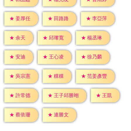
★
姜厚任
★
田路路
★
李亞萍
★
余天
★
邱瓈寬
★
楊丞琳
★
安迪
★
王心凌
★
徐乃麟
★
粿粿
★
吳宗憲
★
范姜彥豐
★
王凱
★
許常德
★
王子邱勝翊
★
蔡依珊
★
連勝文