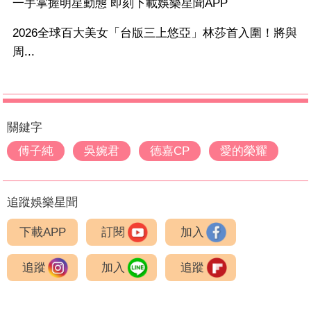
一手掌握明星動態 即刻下載娛樂星聞APP
2026全球百大美女「台版三上悠亞」林莎首入圍！將與
周...
關鍵字
傅子純
吳婉君
德嘉CP
愛的榮耀
追蹤娛樂星聞
下載APP
訂閱
加入
追蹤
加入
追蹤