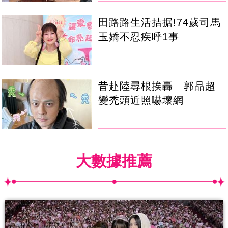
田路路生活拮据!74歲司馬
玉嬌不忍疾呼1事
昔赴陸尋根挨轟 郭品超
變禿頭近照嚇壞網
大數據推薦