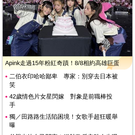
Apink走過15年粉紅奇蹟！8/8相約高雄巨蛋
二伯衣印哈哈鄙卑 專家：別穿去日本被
笑
42歲情色片女星閃嫁 對象是前職棒投
手
獨／田路路生活陷困境！女歌手超狂暖舉
曝