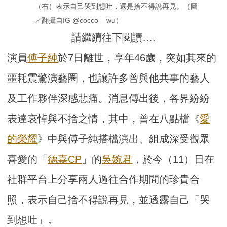
（右）表示自己哭到想吐，還是捨不得說再見。（圖
／翻攝自IG @cocco__wu）
請繼續往下閱讀….
演員
傅子純
於7日離世，享年46歲，突如其來的
噩耗震驚演藝圈，也讓許多曾與他共事的藝人
及工作夥伴深感悲痛。消息傳出後，各界紛紛
表達哀悼與不捨之情，其中，曾在八點檔《
愛
的榮耀
》中與傅子純搭檔演出、組成深受觀眾
喜愛的「
德嘉CP
」的
吳婉君
，於今（11）日在
社群平台上分享兩人過往合作期間的珍貴合
照，表示自己捨不得說再見，並透露自己「哭
到想吐」。