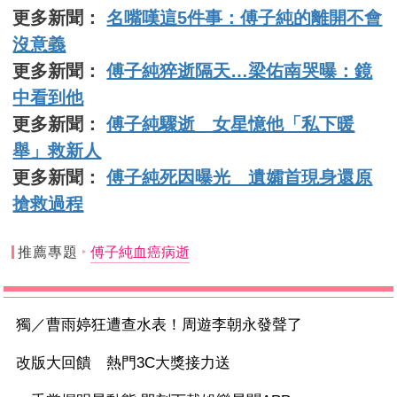
更多新聞：
名嘴嘆這5件事：傅子純的離開不會
沒意義
更多新聞：
傅子純猝逝隔天…梁佑南哭曝：鏡
中看到他
更多新聞：
傅子純驟逝 女星憶他「私下暖
舉」救新人
更多新聞：
傅子純死因曝光 遺孀首現身還原
搶救過程
推薦專題
傅子純血癌病逝
獨／曹雨婷狂遭查水表！周遊李朝永發聲了
改版大回饋 熱門3C大獎接力送