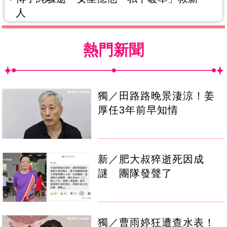
人
熱門新聞
獨／田路路晚景淒涼！姜
厚任3年前早知情
新／肥大叔猝逝死因成
謎 團隊發聲了
獨／曹雨婷狂遭查水表！