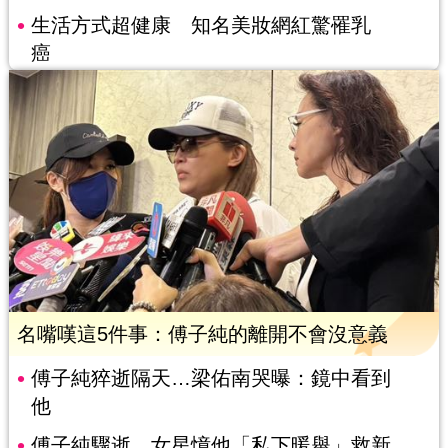
生活方式超健康 知名美妝網紅驚罹乳
癌
名嘴嘆這5件事：傅子純的離開不會沒意義
傅子純猝逝隔天…梁佑南哭曝：鏡中看到
他
傅子純驟逝 女星憶他「私下暖舉」救新