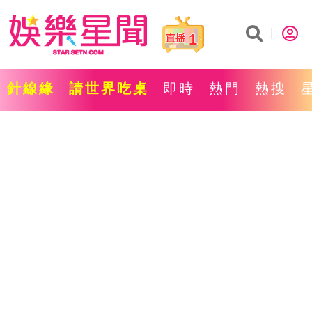
1
針線緣
請世界吃桌
即時
熱門
熱搜