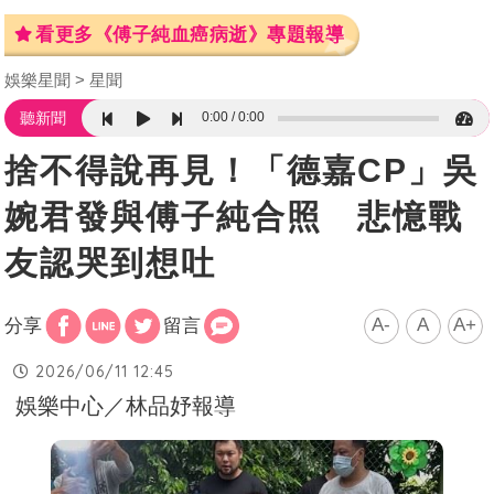
看更多《傅子純血癌病逝》專題報導
娛樂星聞
星聞
0:00
0:00
聽新聞
捨不得說再見！「德嘉CP」吳
婉君發與傅子純合照 悲憶戰
友認哭到想吐
A-
A
A+
分享
留言
2026/06/11 12:45
娛樂中心／林品妤報導