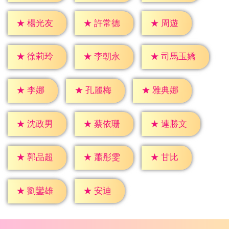
★
周遊
★
楊光友
★
許常德
★
徐莉玲
★
李朝永
★
司馬玉嬌
★
李娜
★
孔麗梅
★
雅典娜
★
沈政男
★
蔡依珊
★
連勝文
★
甘比
★
郭品超
★
蕭彤雯
★
安迪
★
劉鑾雄