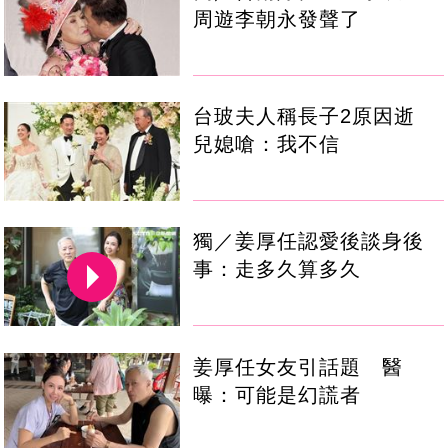
周遊李朝永發聲了
台玻夫人稱長子2原因逝
兒媳嗆：我不信
獨／姜厚任認愛後談身後
事：走多久算多久
姜厚任女友引話題 醫
曝：可能是幻謊者