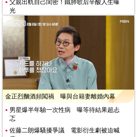
父親出軌自己閨密！鐵肺歌后辛酸人生曝
光
金正烈酗酒頻闖禍 曝與台籍妻離婚內幕
男星爆半年驗一次性病 曝等待結果超忐
忑
佐藤二朗爆騷擾爭議 電影衍生劇被迫喊