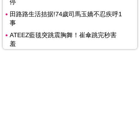
停
田路路生活拮据!74歲司馬玉嬌不忍疾呼1
事
ATEEZ藍毯突跳震胸舞！崔傘跳完秒害
羞