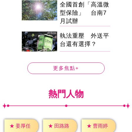
全國首創「高溫微
型保險」 台南7
月試辦
執法重壓 外送平
台還有選擇？
更多焦點+
熱門人物
★
姜厚任
★
田路路
★
曹雨婷