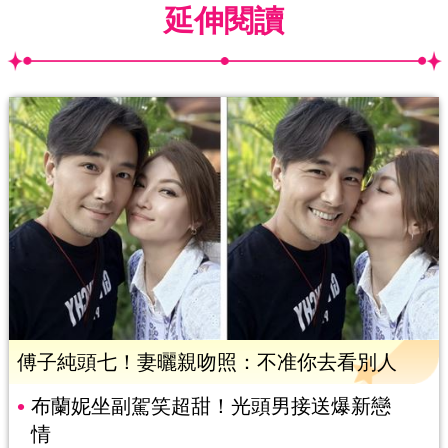
延伸閱讀
傅子純頭七！妻曬親吻照：不准你去看別人
布蘭妮坐副駕笑超甜！光頭男接送爆新戀
情