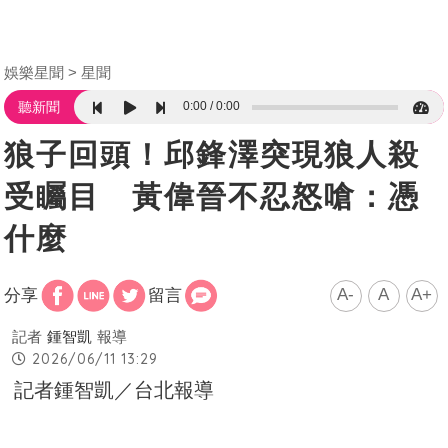
娛樂星聞
星聞
0:00
0:00
聽新聞
狼子回頭！邱鋒澤突現狼人殺
受矚目 黃偉晉不忍怒嗆：憑
什麼
A-
A
A+
分享
留言
記者
鍾智凱
報導
2026/06/11 13:29
記者鍾智凱／台北報導