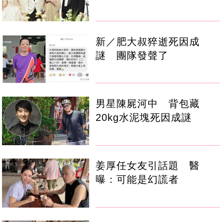
新／肥大叔猝逝死因成
謎 團隊發聲了
男星陳屍河中 背包藏
20kg水泥塊死因成謎
姜厚任女友引話題 醫
曝：可能是幻謊者