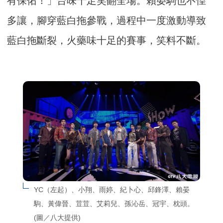
有保佑！」台味十足笑翻全場。賴晏駒也不惶
多讓，腳穿藍白拖參戰，過程中一度激動導致
藍白拖斷裂，火藥味十足的賽事，笑料不斷。
YC（左起）、小翔、雨婷、紀卜心、邱鋒澤、賴晏
駒、黃偉晉、荳荳、艾莉兒、孫沁岳、冠宇、枕頭。
(圖／八大提供)