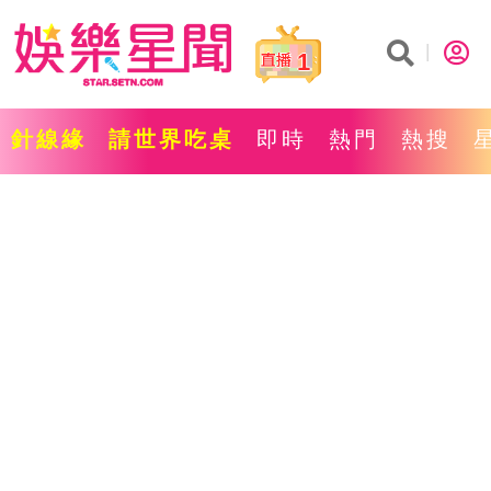
1
針線緣
請世界吃桌
即時
熱門
熱搜