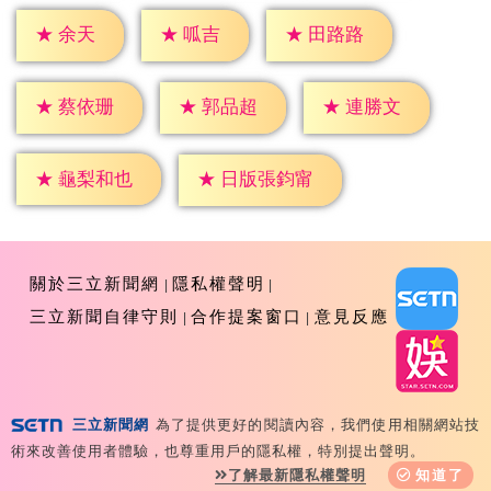
★
余天
★
呱吉
★
田路路
★
蔡依珊
★
郭品超
★
連勝文
★
龜梨和也
★
日版張鈞甯
關於三立新聞網
隱私權聲明
三立新聞自律守則
合作提案窗口
意見反應
三立新聞網
為了提供更好的閱讀內容，我們使用相關網站技
Copyright ©2026 Sanlih E-Television All Rights
術來改善使用者體驗，也尊重用戶的隱私權，特別提出聲明。
Reserved 版權所有 盜用必究 台北市內湖區舊宗路一段159
了解最新隱私權聲明
知道了
號 02-8792-8888