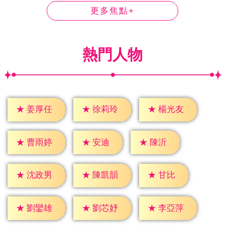
更多焦點+
熱門人物
★
姜厚任
★
徐莉玲
★
楊光友
★
安迪
★
陳沂
★
曹雨婷
★
甘比
★
沈政男
★
陳凱韻
★
劉鑾雄
★
劉芯妤
★
李亞萍