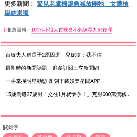
更多新聞：
驚見老鷹捕鴿急喊放開牠 女遭檢
舉結果曝
推薦圖輯
100%小狼人首映會小賴陳零九邱鋒澤
台玻夫人稱長子2原因逝 兒媳嗆：我不信
最即時的新聞話題 追蹤訂閱三立新聞網
一手掌握明星動態 即刻下載娛樂星聞APP
15歲倒追27歲男「交往1月就懷孕！」克服600萬債務...
關鍵字