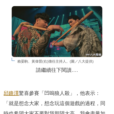
賴晏駒、黃偉晉(右)擔任主持人。(圖／八大提供)
請繼續往下閱讀….
邱鋒澤
驚喜參賽「凹嗚狼人殺」，他表示：
「就是想念大家，想念玩這個遊戲的過程，同
時也希望大家不要對我期望太高，我會盡量加