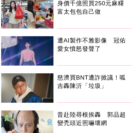
身價千億照買250元麻糬
富太包包自己做
遭AI製作不雅影像 冠佑
愛女憤怒發聲了
慈濟買BNT遭詐掀議！呱
吉轟陳沂「垃圾」
昔赴陸尋根挨轟 郭品超
變禿頭近照嚇壞網