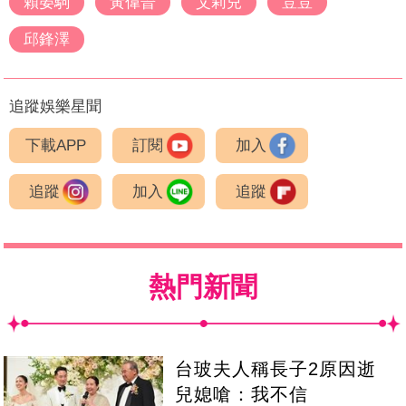
賴晏駒
黃偉晉
艾莉兒
荳荳
邱鋒澤
追蹤娛樂星聞
下載APP
訂閱
加入
追蹤
加入
追蹤
熱門新聞
台玻夫人稱長子2原因逝
兒媳嗆：我不信