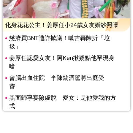
化身花花公主！姜厚任小24歲女友婚紗照曝
慈濟買BNT遭詐掀議！呱吉轟陳沂「垃
圾」
姜厚任認愛女友！阿Ken揪疑點他罕現身
嗆
曾腦出血住院 李陳鎬酒駕將出庭受
審
黑面歸寧宴險虛脫 愛女：是他愛我的方
式