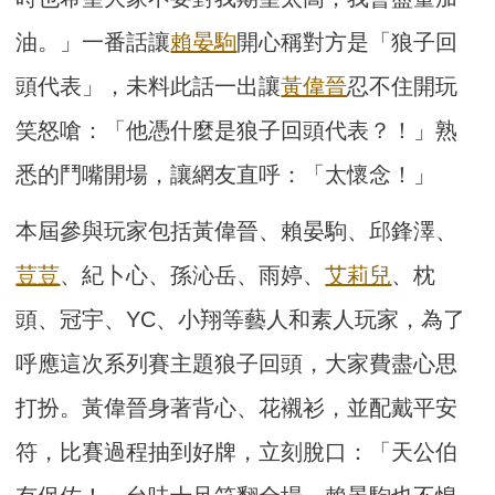
油。」一番話讓
賴晏駒
開心稱對方是「狼子回
頭代表」，未料此話一出讓
黃偉晉
忍不住開玩
笑怒嗆：「他憑什麼是狼子回頭代表？！」熟
悉的鬥嘴開場，讓網友直呼：「太懷念！」
本屆參與玩家包括黃偉晉、賴晏駒、邱鋒澤、
荳荳
、紀卜心、孫沁岳、雨婷、
艾莉兒
、枕
頭、冠宇、YC、小翔等藝人和素人玩家，為了
呼應這次系列賽主題狼子回頭，大家費盡心思
打扮。黃偉晉身著背心、花襯衫，並配戴平安
符，比賽過程抽到好牌，立刻脫口：「天公伯