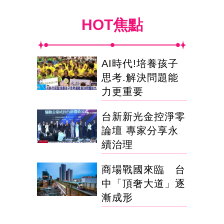
HOT焦點
AI時代!培養孩子
思考.解決問題能
力更重要
台新新光金控淨零
論壇 專家分享永
續治理
商場戰國來臨 台
中「頂奢大道」逐
漸成形