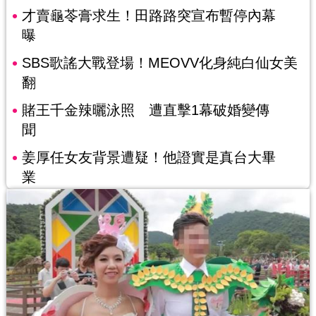
才賣龜苓膏求生！田路路突宣布暫停內幕
曝
SBS歌謠大戰登場！MEOVV化身純白仙女美
翻
賭王千金辣曬泳照 遭直擊1幕破婚變傳
聞
姜厚任女友背景遭疑！他證實是真台大畢
業