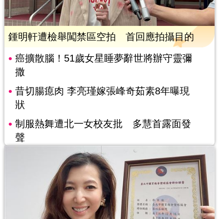
鍾明軒遭檢舉闖禁區空拍 首回應拍攝目的
癌擴散腦！51歲女星睡夢辭世將辦守靈彌
撒
昔切腸瘜肉 李亮瑾嫁張峰奇茹素8年曝現
狀
制服熱舞遭北一女校友批 多慧首露面發
聲