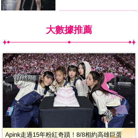
大數據推薦
Apink走過15年粉紅奇蹟！8/8相約高雄巨蛋