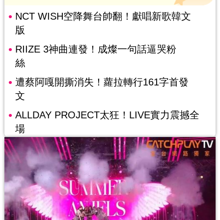
NCT WISH空降舞台帥翻！獻唱新歌韓文
版
RIIZE 3神曲連發！成燦一句話逼哭粉
絲
遭蔡阿嘎開撕消失！蘿拉轉行161字首發
文
ALLDAY PROJECT太狂！LIVE實力震撼全
場