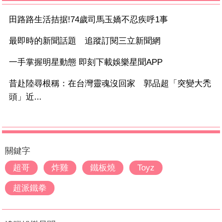
田路路生活拮据!74歲司馬玉嬌不忍疾呼1事
最即時的新聞話題 追蹤訂閱三立新聞網
一手掌握明星動態 即刻下載娛樂星聞APP
昔赴陸尋根稱：在台灣靈魂沒回家 郭品超「突變大禿
頭」近...
關鍵字
超哥
炸雞
鐵板燒
Toyz
超派鐵拳