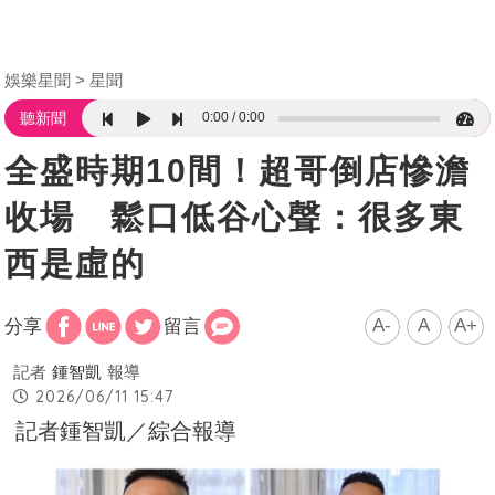
娛樂星聞
星聞
0:00
0:00
聽新聞
全盛時期10間！超哥倒店慘澹
收場 鬆口低谷心聲：很多東
西是虛的
A-
A
A+
分享
留言
記者
鍾智凱
報導
2026/06/11 15:47
記者鍾智凱／綜合報導