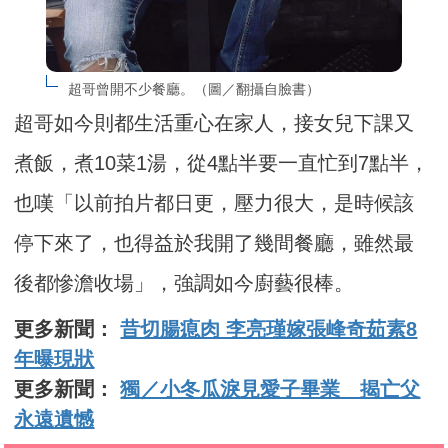
超哥曾開不少餐廳。（圖／翻攝自臉書）
超哥如今則都生活重心在家人，接女兒下課又
煮飯，煮10菜1湯，從4點半要一直忙到7點半，
也嘆「以前拍片都日更，壓力很大，是時候該
停下來了，也得益於我開了幾間餐廳，雖然最
後都慘澹收場」，強調如今廚藝很棒。
更多新聞：
昔切腸瘜肉 李亮瑾嫁張峰奇茹素8
年曝現狀
更多新聞：
獨／小冬瓜淚見愛子畢業 揭亡父
永遠遺憾