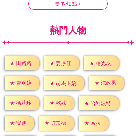
更多焦點+
熱門人物
★
田路路
★
姜厚任
★
楊光友
★
曹雨婷
★
沈政男
★
司馬玉嬌
★
乾妹
★
徐莉玲
★
哈利波特
★
安迪
★
茜拉
★
許常德