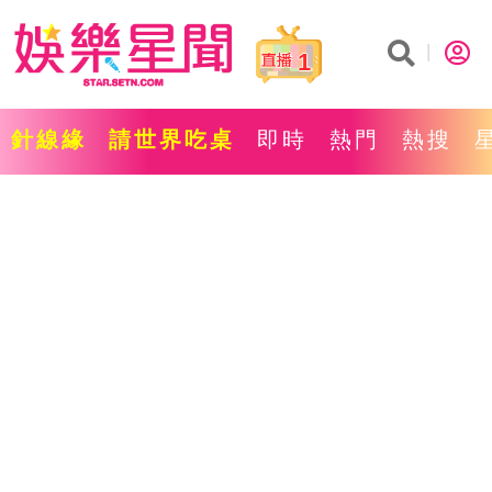
1
針線緣
請世界吃桌
即時
熱門
熱搜