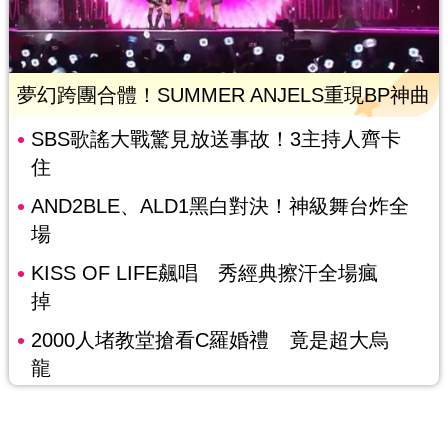
夢幻跨團合體！SUMMER ANJELS重現BP神曲
SBS歌謠大戰驚見放送事故！3主持人齊卡
住
AND2BLE、ALD1黑白對決！神級舞台炸全
場
KISS OF LIFE飆唱 秀經典擦汗全場瘋
掉
2000人堵教堂搶看C羅婚禮 竟是超大烏
龍