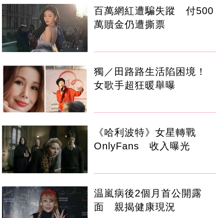
百萬網紅遭騙失蹤 付500
萬贖金仍遭撕票
獨／田路路生活陷困境！
女歌手超狂暖舉曝
《哈利波特》女星轉戰
OnlyFans 收入曝光
温嵐病後2個月首公開露
面 親揭健康現況