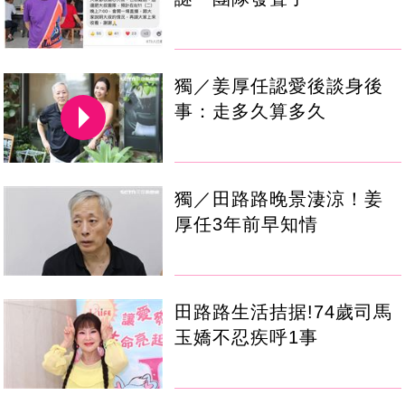
獨／姜厚任認愛後談身後
事：走多久算多久
獨／田路路晚景淒涼！姜
厚任3年前早知情
田路路生活拮据!74歲司馬
玉嬌不忍疾呼1事