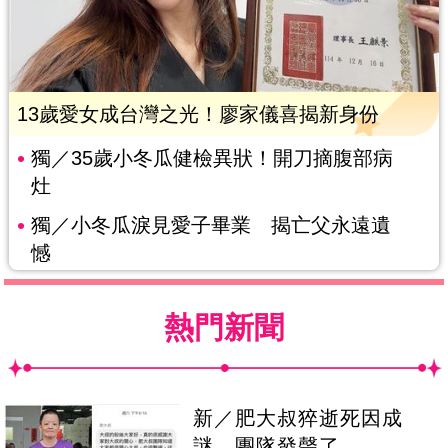
13歲愛女成台灣之光！廖家儀喜揭新身份
獨／35歲小冬瓜健檢異狀！開刀摘腹部病
灶
獨／小冬瓜淚見愛子畢業 揭亡父永遠遺
憾
熱門新聞
新／肥大叔猝逝死因成
謎 團隊發聲了