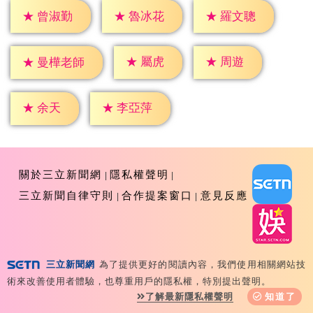
★
曾淑勤
★
魯冰花
★
羅文聰
★
屬虎
★
周遊
★
曼樺老師
★
余天
★
李亞萍
關於三立新聞網
隱私權聲明
三立新聞自律守則
合作提案窗口
意見反應
三立新聞網
為了提供更好的閱讀內容，我們使用相關網站技
Copyright ©2026 Sanlih E-Television All Rights
術來改善使用者體驗，也尊重用戶的隱私權，特別提出聲明。
Reserved 版權所有 盜用必究 台北市內湖區舊宗路一段159
了解最新隱私權聲明
知道了
號 02-8792-8888