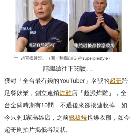
超哥揭近況。（圖／翻攝自IG @superpiestyle）
請繼續往下閱讀….
獲封「全台最有錢的YouTuber」名號的
超哥
跨
足餐飲業，創立連鎖
炸雞
店「超派炸雞」，全
台全盛時期有10間，不過後來卻接連收掉，如
今只剩1家高雄店，之前
鐵板燒
也爆收攤，如今
超哥則拍片揭低谷現狀。