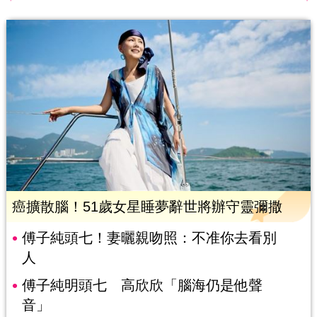
癌擴散腦！51歲女星睡夢辭世將辦守靈彌撒
傅子純頭七！妻曬親吻照：不准你去看別
人
傅子純明頭七 高欣欣「腦海仍是他聲
音」