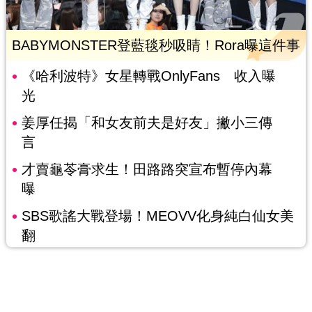
BABYMONSTER登藍毯秒吸睛！Rora曝這件事
《哈利波特》女星轉戰OnlyFans 收入曝
光
姜厚任揭「和女友前夫是好友」撇小三傳
言
才賣龜苓膏求生！田路路突宣布暫停內幕
曝
SBS歌謠大戰登場！MEOVV化身純白仙女美
翻