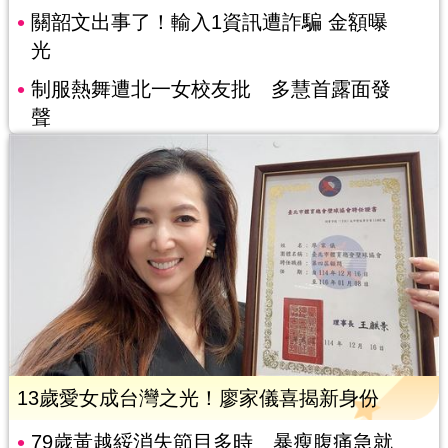
關韶文出事了！輸入1資訊遭詐騙 金額曝
光
制服熱舞遭北一女校友批 多慧首露面發
聲
13歲愛女成台灣之光！廖家儀喜揭新身份
79歲黃越綏消失節目多時 暴瘦腹痛急就