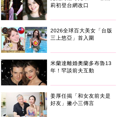
莉初登台網改口
2026全球百大美女「台版
三上悠亞」首入圍
米蘭達離婚奧蘭多布魯13
年！罕談前夫互動
姜厚任揭「和女友前夫是
好友」撇小三傳言