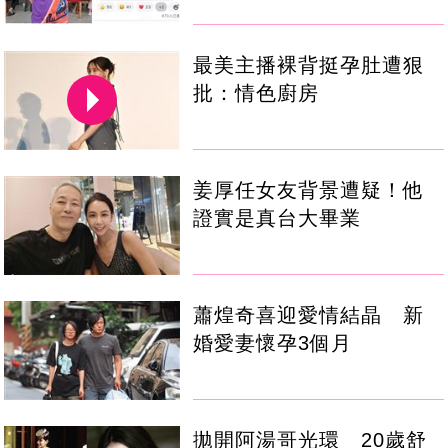
最美主播裸背挺孕肚遭狠
批：情色廚房
姜厚任女友背景遭疑！他
證實是真台大畢業
蕭煌奇喜迎愛情結晶 新
婚愛妻懷孕3個月
拋開阿湯哥光環 20歲舒