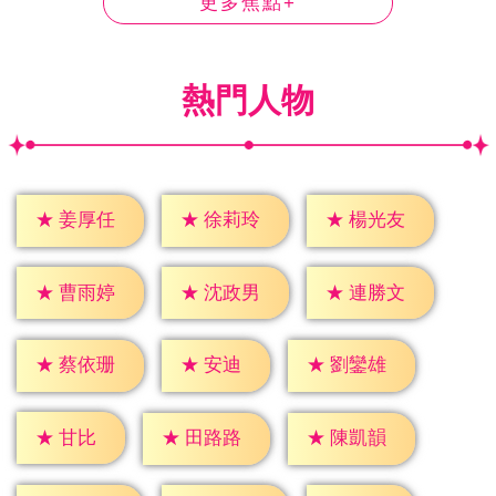
更多焦點+
熱門人物
★
姜厚任
★
徐莉玲
★
楊光友
★
曹雨婷
★
沈政男
★
連勝文
★
安迪
★
蔡依珊
★
劉鑾雄
★
甘比
★
田路路
★
陳凱韻