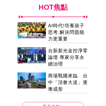
HOT焦點
AI時代!培養孩子
思考.解決問題能
力更重要
台新新光金控淨零
論壇 專家分享永
續治理
商場戰國來臨 台
中「頂奢大道」逐
漸成形