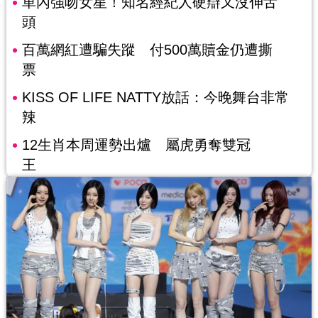
車內強吻女星！知名經紀人硬辯又沒伸舌
頭
百萬網紅遭騙失蹤 付500萬贖金仍遭撕
票
KISS OF LIFE NATTY放話：今晚舞台非常
辣
12生肖本周運勢出爐 屬虎勇奪雙冠
王