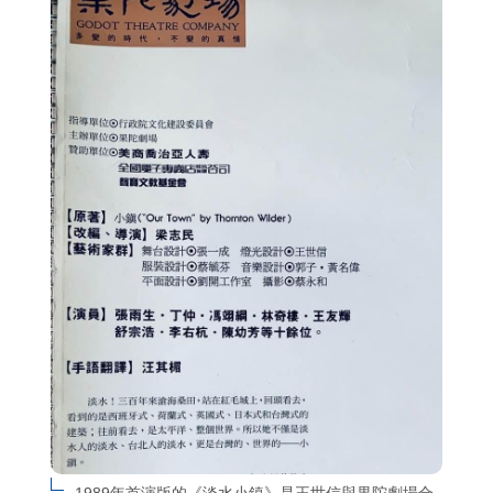
1989年首演版的《淡水小鎮》是王世信與果陀劇場合