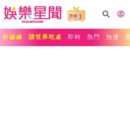
1
針線緣
請世界吃桌
即時
熱門
熱搜