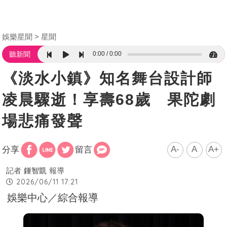
娛樂星聞
星聞
0:00
0:00
聽新聞
《淡水小鎮》知名舞台設計師
凌晨驟逝！享壽68歲 果陀劇
場悲痛發聲
A-
A
A+
分享
留言
記者
鍾智凱
報導
2026/06/11 17:21
娛樂中心／綜合報導