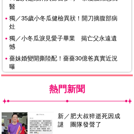
醫
獨／35歲小冬瓜健檢異狀！開刀摘腹部病
灶
獨／小冬瓜淚見愛子畢業 揭亡父永遠遺
憾
薔妹婚變開撕陸配！薔薔30億爸真實近況
曝
熱門新聞
新／肥大叔猝逝死因成
謎 團隊發聲了