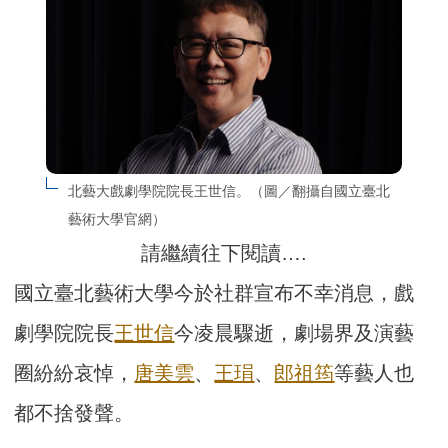
北藝大戲劇學院院長王世信。（圖／翻攝自國立臺北
藝術大學官網）
請繼續往下閱讀….
國立臺北藝術大學今於社群宣布不幸消息，戲
劇學院院長
王世信
今凌晨驟逝，劇場界及演藝
圈紛紛哀悼，
唐美雲
、
王琄
、
郎祖筠
等藝人也
都不捨發聲。