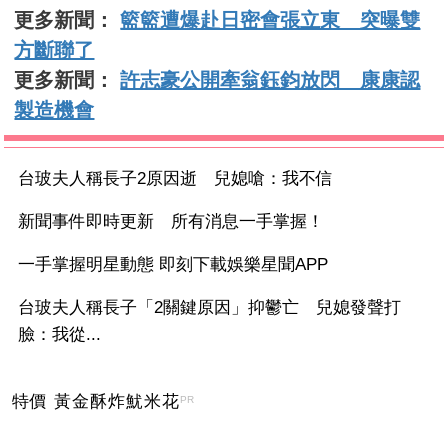
更多新聞：
籃籃遭爆赴日密會張立東 突曝雙
方斷聯了
更多新聞：
許志豪公開牽翁鈺鈞放閃 康康認
製造機會
台玻夫人稱長子2原因逝 兒媳嗆：我不信
新聞事件即時更新 所有消息一手掌握！
一手掌握明星動態 即刻下載娛樂星聞APP
台玻夫人稱長子「2關鍵原因」抑鬱亡 兒媳發聲打
臉：我從...
特價 黃金酥炸魷米花
PR