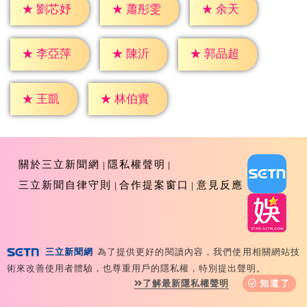
★
余天
★
劉芯妤
★
蕭彤雯
★
陳沂
★
李亞萍
★
郭品超
★
王凱
★
林伯實
關於三立新聞網
隱私權聲明
三立新聞自律守則
合作提案窗口
意見反應
三立新聞網
為了提供更好的閱讀內容，我們使用相關網站技
Copyright ©2026 Sanlih E-Television All Rights
術來改善使用者體驗，也尊重用戶的隱私權，特別提出聲明。
Reserved 版權所有 盜用必究 台北市內湖區舊宗路一段159
了解最新隱私權聲明
知道了
號 02-8792-8888