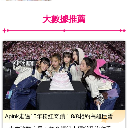
大數據推薦
Apink走過15年粉紅奇蹟！8/8相約高雄巨蛋