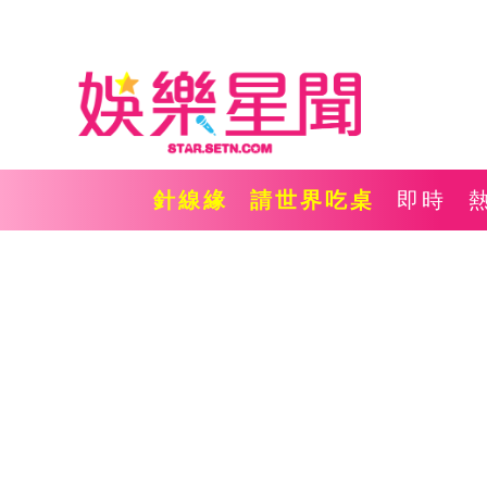
針線緣
請世界吃桌
即時