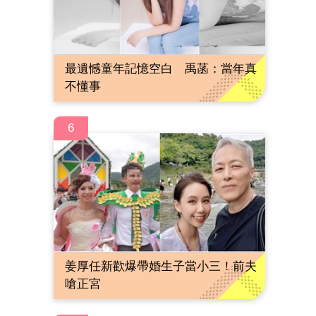
最遺憾童年記憶空白 禹菡：當年真
不懂事
6
姜厚任新歡爆帶婚生子當小三！前夫
嗆正宮