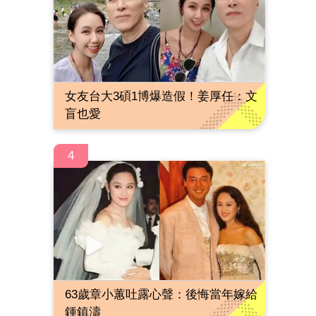
女友台大3碩1博爆造假！姜厚任：文
盲也愛
4
63歲章小蕙吐露心聲：後悔當年嫁給
鍾鎮濤