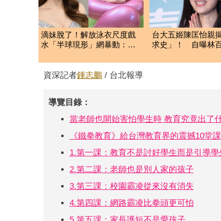
滴妹脫了！解放泳衣尺度戲
台大五姬陳匡怡親
水「半球現形」網暴動：變
求史」！ 自曝林
滴辣妹
曾追求未果
資深記者
鍾志鵬
/ 台北報導
導覽目錄：
當老師也開始害怕學生時 教育究竟出了
《鐵拳教育》給台灣教育界的震撼10堂課
1.第一課：教育不是討好學生而是引導學
2.第二課：老師也是別人家的孩子
3.第三課：校園霸凌從來沒有消失
4.第四課：網路霸凌比拳頭更可怕
5.第五課：家長護短不是愛孩子