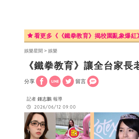
看更多《《鐵拳教育》揭校園亂象爆紅
娛樂星聞
娛樂
《鐵拳教育》讓全台家長
分享
留言
記者
鍾志鵬
報導
2026/06/12 09:00