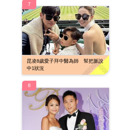
7
昆凌8歲愛子拜中醫為師 幫把脈說
中1狀況
8