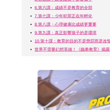
6.第六課：成績不是教育的全部
7.第七課：少年犯罪正在年輕化
8.第八課；心理健康比成績更重要
9.第九課：真正影響孩子的是環境
10.第十課：教育的目的不是懲罰而是改
世界不需要幻想英雄！《鐵拳教育》揭露