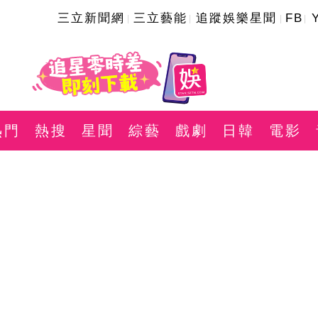
三立新聞網
三立藝能
追蹤娛樂星聞
FB
熱門
熱搜
星聞
綜藝
戲劇
日韓
電影