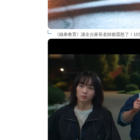
《鐵拳教育》讓全台家長老師都震怒了！10堂