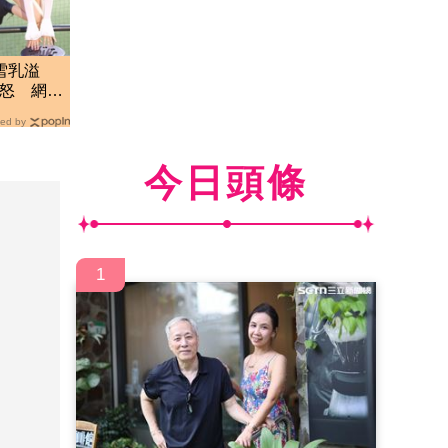
雪乳溢
眾怒 網
ed by
今日頭條
1