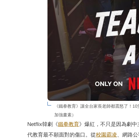
《鐵拳教育》讓全台家長老師都震怒了！10堂課揭震
加強畫素）
Netflix韓劇《
鐵拳教育
》爆紅，不只是因為劇中
代教育最不願面對的傷口。從
校園霸凌
、網路公