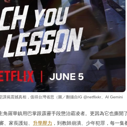
撼真相，值得台灣省思（圖／翻攝自IG @netflixkr、AI Gemini
主角羅華鎮用巴掌跟霹靂手段懲治霸凌者。更因為它也撕開
審、家長護短、
升學壓力
，到教師崩潰、少年犯罪，每一集