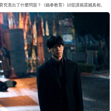
究竟出了什麼問題？《鐵拳教育》10堂課揭震撼真相。​