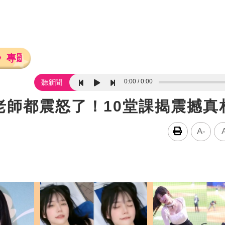
》專題報導
0:00
0:00
聽新聞
老師都震怒了！10堂課揭震撼真
A-