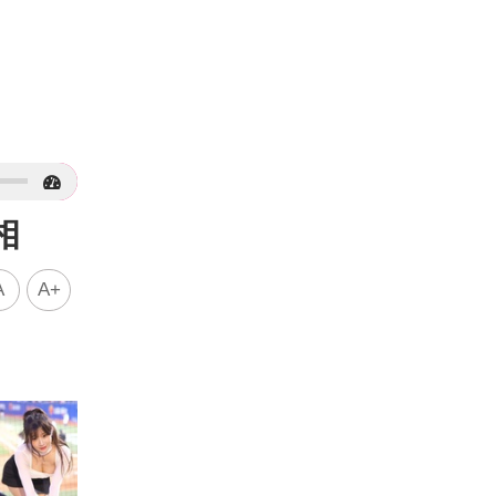
相
A
A+