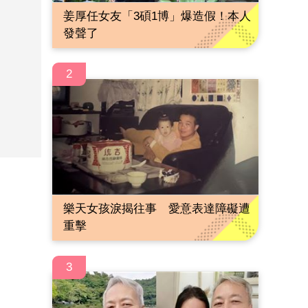
姜厚任女友「3碩1博」爆造假！本人
發聲了
2
樂天女孩淚揭往事 愛意表達障礙遭
重擊
3