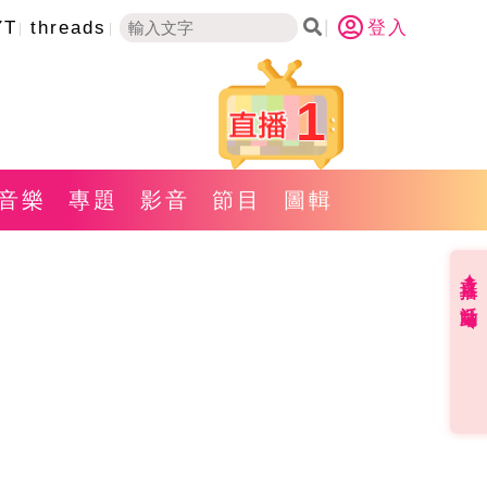
YT
threads
登入
1
音樂
專題
影音
節目
圖輯
直播✦活動