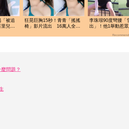
揭「被追
狂晃巨胸15秒！青青「搖搖
李珠珢90度彎腰「
百里兒子
椅」影片流出 16萬人全看
出」！他1舉動惹
光
轟：就是在意淫
Recommend
什麼問題？
生