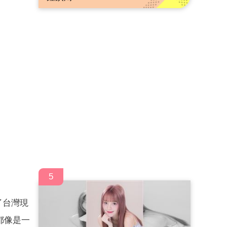
5
了台灣現
都像是一