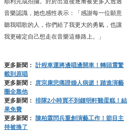
順利完成拍攝。對於出道後逐漸被更多人透過
音樂認識，她也感性表示：「感謝每一位願意
聽我唱歌的人，你們給了我更大的勇氣，也讓
我更確定自己想走在音樂這條路上。」
更多新聞：
計程車運將邊唱邊開車！轉頭震驚
載到原唱
更多新聞：
庹宗康悲痛證婚人病逝！踏進演藝
圈全靠他
更多新聞：
排隊2小時買不到鍾明軒雞蛋糕！結
果免費
更多新聞：
陳柏霖閃兵重創演藝工作！節目主
持被換了