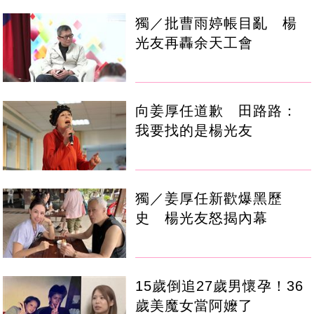
獨／批曹雨婷帳目亂 楊
光友再轟余天工會
向姜厚任道歉 田路路：
我要找的是楊光友
獨／姜厚任新歡爆黑歷
史 楊光友怒揭內幕
15歲倒追27歲男懷孕！36
歲美魔女當阿嬤了