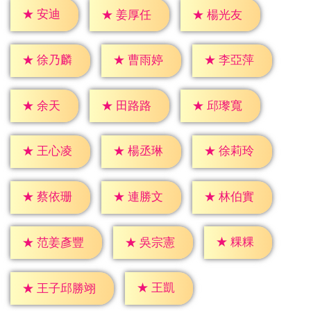
★
安迪
★
姜厚任
★
楊光友
★
徐乃麟
★
曹雨婷
★
李亞萍
★
余天
★
田路路
★
邱瓈寬
★
王心凌
★
楊丞琳
★
徐莉玲
★
蔡依珊
★
連勝文
★
林伯實
★
粿粿
★
吳宗憲
★
范姜彥豐
★
王凱
★
王子邱勝翊