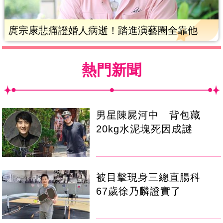
庹宗康悲痛證婚人病逝！踏進演藝圈全靠他
熱門新聞
男星陳屍河中 背包藏
20kg水泥塊死因成謎
被目擊現身三總直腸科
67歲徐乃麟證實了