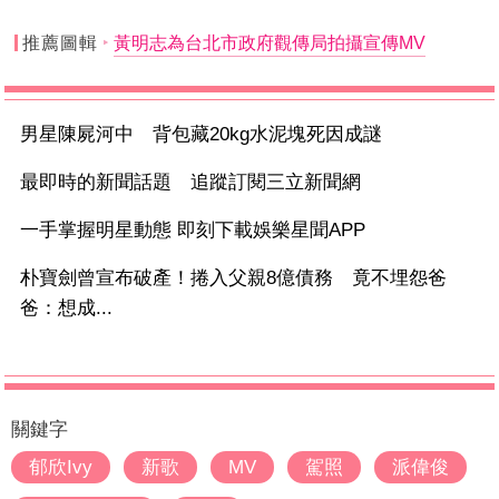
推薦圖輯
黃明志為台北市政府觀傳局拍攝宣傳MV
男星陳屍河中 背包藏20kg水泥塊死因成謎
最即時的新聞話題 追蹤訂閱三立新聞網
一手掌握明星動態 即刻下載娛樂星聞APP
朴寶劍曾宣布破產！捲入父親8億債務 竟不埋怨爸
爸：想成...
關鍵字
郁欣Ivy
新歌
MV
駕照
派偉俊