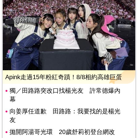
Apink走過15年粉紅奇蹟！8/8相約高雄巨蛋
獨／田路路突改口找楊光友 許常德爆內
幕
向姜厚任道歉 田路路：我要找的是楊光
友
拋開阿湯哥光環 20歲舒莉初登台網改