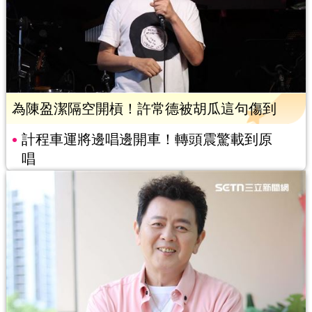
為陳盈潔隔空開槓！許常德被胡瓜這句傷到
計程車運將邊唱邊開車！轉頭震驚載到原
唱