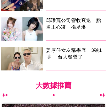
邱瓈寬公司營收衰退 點
名王心凌、楊丞琳
姜厚任女友稱學歷「3碩1
博」 台大發聲了
大數據推薦