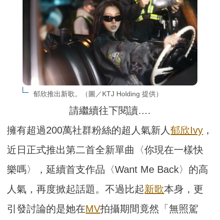
郁欣推出新歌。（圖／KTJ Holding 提供）
請繼續往下閱讀….
擁有超過200萬社群粉絲的超人氣新人
郁欣Ivy
，
近日正式推出第二首全新單曲〈你現在一樣快
樂嗎〉，延續首支作品〈Want Me Back〉的高
人氣，再度掀起話題。不過比起
新歌
本身，更
引發討論的是她在
MV
拍攝期間竟然「無照駕