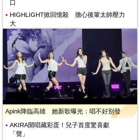
口
HIGHLIGHT掀回憶殺 擔心後輩太帥壓力
大
Apink降臨高雄 她新歌曝光：唱不好別發
AKIRA開唱藏彩蛋！兒子首度驚喜獻
「聲」