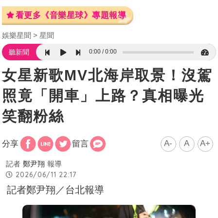
看更多《音樂星球》專題報導
娛樂星聞
星聞
0:00
0:00
聽新聞
女星新歌MV北海岸取景！沒駕
照竟「開車」上路？真相曝光
笑翻粉絲
A-
A
A+
分享
留言
記者
鄭尹翔
報導
2026/06/11 22:17
記者鄭尹翔／台北報導