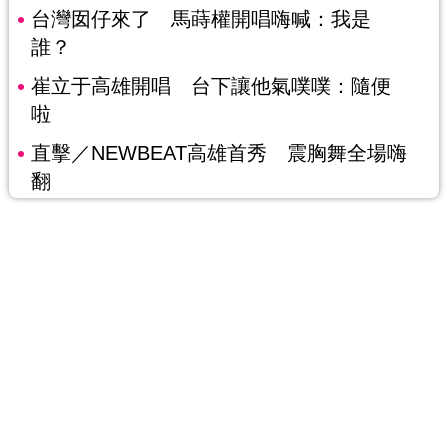
台灣囡仔來了 馬蒔權開唱嗨喊：我是
誰？
崔立于高雄開唱 台下讓他氣噗噗：隨便
啦
直擊／NEWBEAT高雄首秀 震胸舞全場嗨
翻