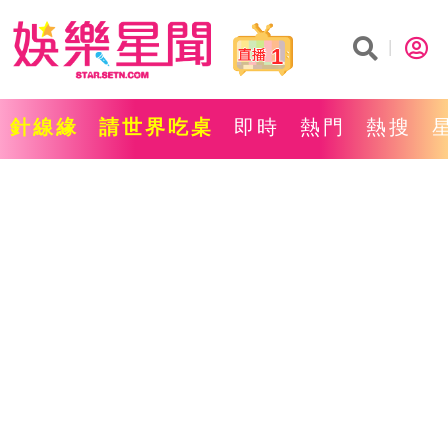
1
針線緣
請世界吃桌
即時
熱門
熱搜