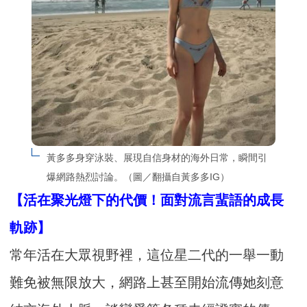
黃多多身穿泳裝、展現自信身材的海外日常，瞬間引
爆網路熱烈討論。（圖／翻攝自黃多多IG）
【活在聚光燈下的代價！面對流言蜚語的成長
軌跡】
常年活在大眾視野裡，這位星二代的一舉一動
難免被無限放大，網路上甚至開始流傳她刻意