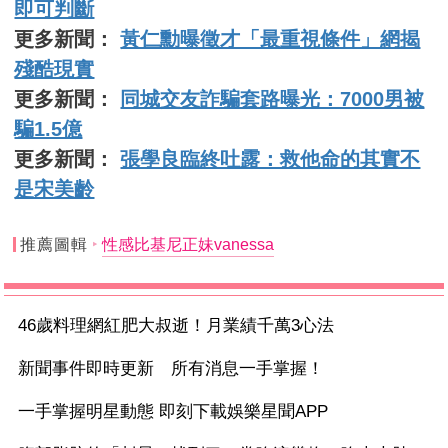
即可判斷
更多新聞：
黃仁勳曝徵才「最重視條件」網揭
殘酷現實
更多新聞：
同城交友詐騙套路曝光：7000男被
騙1.5億
更多新聞：
張學良臨終吐露：救他命的其實不
是宋美齡
推薦圖輯
性感比基尼正妹vanessa
46歲料理網紅肥大叔逝！月業績千萬3心法
新聞事件即時更新 所有消息一手掌握！
一手掌握明星動態 即刻下載娛樂星聞APP