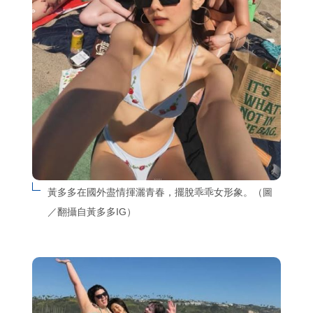
黃多多在國外盡情揮灑青春，擺脫乖乖女形象。（圖
／翻攝自黃多多IG）