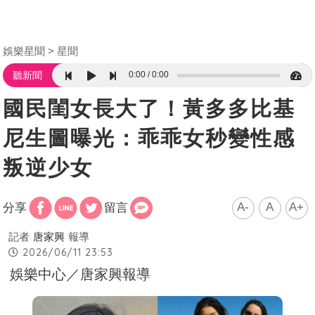
娛樂星聞
星聞
0:00
0:00
聽新聞
國民閨女長大了！黃多多比基
尼生圖曝光：乖乖女秒變性感
叛逆少女
A-
A
A+
分享
留言
記者
唐家興
報導
2026/06/11 23:53
娛樂中心／唐家興報導