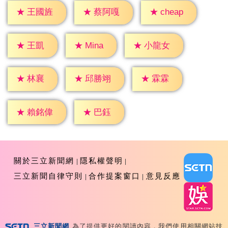
★
cheap
★
王國旌
★
蔡阿嘎
★
王凱
★
Mina
★
小龍女
★
林襄
★
霖霖
★
邱勝翊
★
巴鈺
★
賴銘偉
關於三立新聞網
隱私權聲明
三立新聞自律守則
合作提案窗口
意見反應
三立新聞網
為了提供更好的閱讀內容，我們使用相關網站技