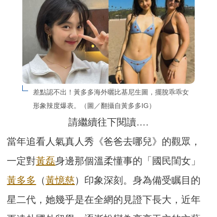
差點認不出！黃多多海外曬比基尼生圖，擺脫乖乖女
形象辣度爆表。（圖／翻攝自黃多多IG）
請繼續往下閱讀….
當年追看人氣真人秀《爸爸去哪兒》的觀眾，
一定對
黃磊
身邊那個溫柔懂事的「國民閨女」
黃多多
（
黃憶慈
）印象深刻。身為備受瞩目的
星二代，她幾乎是在全網的見證下長大，近年