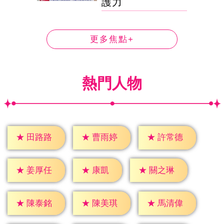
護力
更多焦點+
熱門人物
★
田路路
★
曹雨婷
★
許常德
★
康凱
★
姜厚任
★
關之琳
★
陳泰銘
★
陳美琪
★
馬清偉