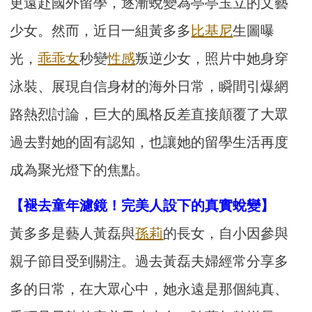
更遠赴國外留學，逐漸蛻變為亭亭玉立的文藝
少女。然而，近日一組黃多多
比基尼
生圖曝
光，
乖乖女
秒變
性感
叛逆少女，照片中她身穿
泳裝、展現自信身材的海外日常，瞬間引爆網
路熱烈討論，巨大的風格反差直接顛覆了大眾
過去對她的固有認知，也讓她的留學生活再度
成為聚光燈下的焦點。
【褪去童年濾鏡！完美人設下的真實蛻變】
黃多多是藝人黃磊與
孫莉
的長女，自小因參與
親子節目受到關注。過去黃磊夫婦經常分享多
多的日常，在大眾心中，她永遠是那個純真、