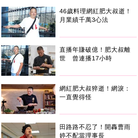
46歲料理網紅肥大叔逝！
月業績千萬3心法
直播年賺破億！肥大叔離
世 曾連播17小時
網紅肥大叔猝逝！網淚：
一直覺得怪
田路路不忍了！開轟曹雨
婷不配當理事長