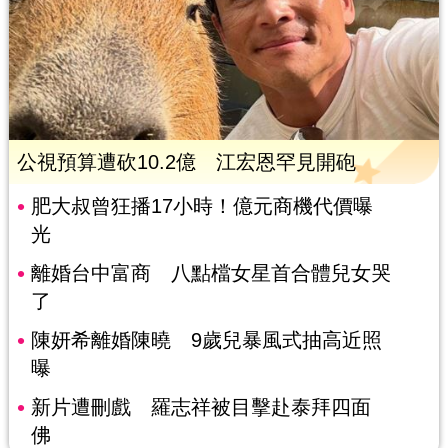
公視預算遭砍10.2億 江宏恩罕見開砲
肥大叔曾狂播17小時！億元商機代價曝
光
離婚台中富商 八點檔女星首合體兒女哭
了
陳妍希離婚陳曉 9歲兒暴風式抽高近照
曝
新片遭刪戲 羅志祥被目擊赴泰拜四面
佛