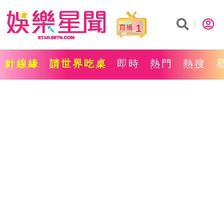
1
針線緣
請世界吃桌
即時
熱門
熱搜