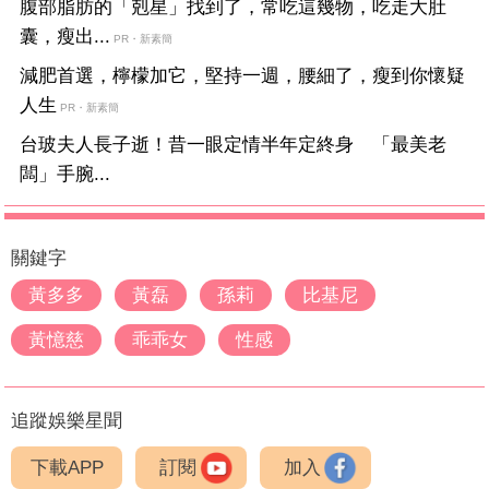
腹部脂肪的「剋星」找到了，常吃這幾物，吃走大肚
囊，瘦出...
PR・新素簡
減肥首選，檸檬加它，堅持一週，腰細了，瘦到你懷疑
人生
PR・新素簡
台玻夫人長子逝！昔一眼定情半年定終身 「最美老
闆」手腕...
關鍵字
黃多多
黃磊
孫莉
比基尼
黃憶慈
乖乖女
性感
追蹤娛樂星聞
下載APP
訂閱
加入