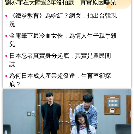
劉亦菲在大陸逾2年沒拍戲 真實原因曝光
《鐵拳教育》為啥紅？網哭：拍出台韓現
況
金庸筆下最冷血女俠：為情人生子親手殺
兒
日本忍者真實身分起底：其實是農民間
諜
為何日本成人產業超發達，生育率卻探
底？