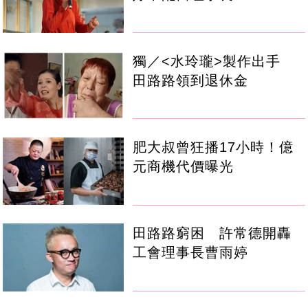
獨／<水玲瓏>製作出手
田路路領到退休金
肥大叔曾狂播17小時！億
元商機代價曝光
田路路窮困 許常德開轟
工會理事長曹雨婷