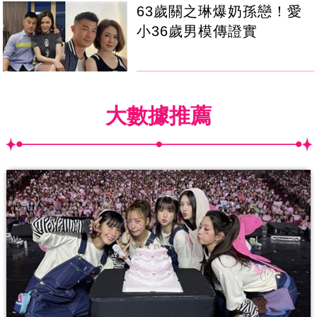
63歲關之琳爆奶孫戀！愛
小36歲男模傳證實
大數據推薦