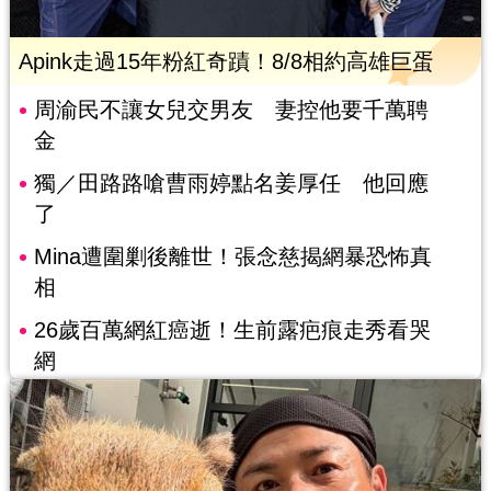
Apink走過15年粉紅奇蹟！8/8相約高雄巨蛋
周渝民不讓女兒交男友 妻控他要千萬聘
金
獨／田路路嗆曹雨婷點名姜厚任 他回應
了
Mina遭圍剿後離世！張念慈揭網暴恐怖真
相
26歲百萬網紅癌逝！生前露疤痕走秀看哭
網