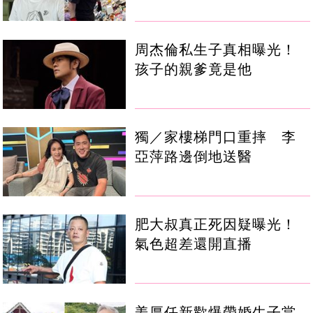
周杰倫私生子真相曝光！
孩子的親爹竟是他
獨／家樓梯門口重摔 李
亞萍路邊倒地送醫
肥大叔真正死因疑曝光！
氣色超差還開直播
姜厚任新歡爆帶婚生子當