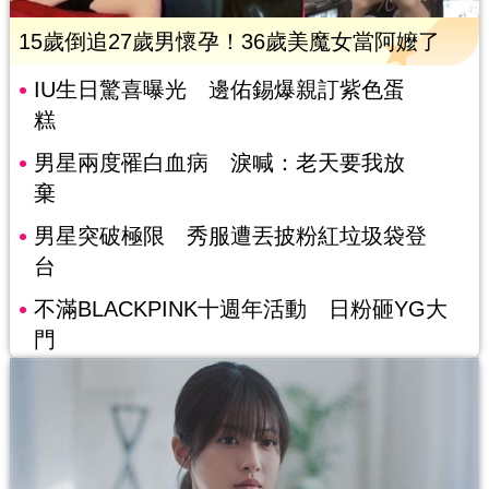
15歲倒追27歲男懷孕！36歲美魔女當阿嬤了
IU生日驚喜曝光 邊佑錫爆親訂紫色蛋
糕
男星兩度罹白血病 淚喊：老天要我放
棄
男星突破極限 秀服遭丟披粉紅垃圾袋登
台
不滿BLACKPINK十週年活動 日粉砸YG大
門