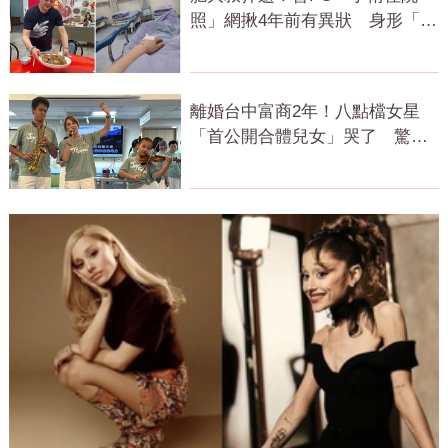
照」網揪4年前有異狀 身形「對
比照」曝光
離婚台中富商2年！八點檔女星
「首公開合體兒女」哭了 驚人
近況曝光