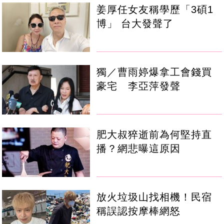
姜厚任女友稱學歷「3碩1
博」 台大發聲了
獨／曹雨婷爆拿工會錢買
豪宅 李亞萍發聲
肥大叔猝逝前為何堅持直
播？網悲曝這原因
放火垃圾山找相機！民宿
稱誤認按摩棒網怒