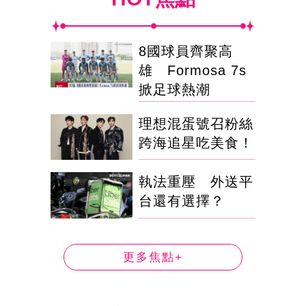
8國球員齊聚高
雄 Formosa 7s
掀足球熱潮
理想混蛋號召粉絲
跨海追星吃美食！
執法重壓 外送平
台還有選擇？
更多焦點+