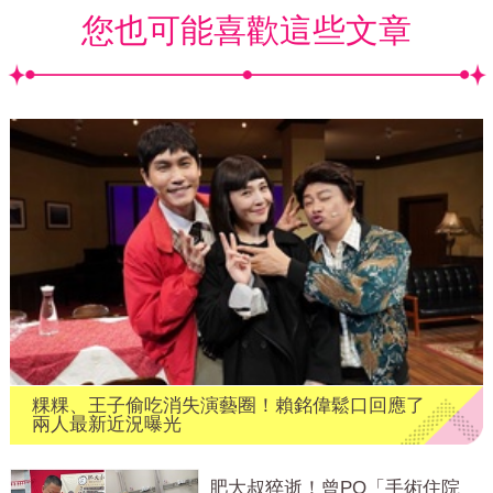
您也可能喜歡這些文章
粿粿、王子偷吃消失演藝圈！賴銘偉鬆口回應了
兩人最新近況曝光
肥大叔猝逝！曾PO「手術住院