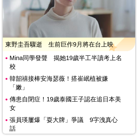
東野圭吾驟逝 生前巨作9月將在台上映
Mina同學發聲 揭她19歲半工半讀考上名
校
韓韶禧接棒安海瑟薇！搭崔岷植被嫌
「嫩」
傳患自閉症！19歲泰國王子認在追日本美
女
張員瑛屢爆「耍大牌」爭議 9字洩真心
話