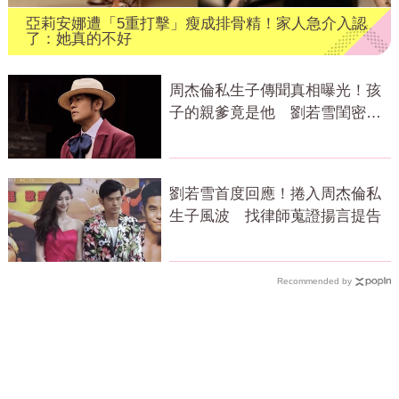
亞莉安娜遭「5重打擊」瘦成排骨精！家人急介入認
了：她真的不好
周杰倫私生子傳聞真相曝光！孩
子的親爹竟是他 劉若雪閨密出
面全說了
劉若雪首度回應！捲入周杰倫私
生子風波 找律師蒐證揚言提告
Recommended by