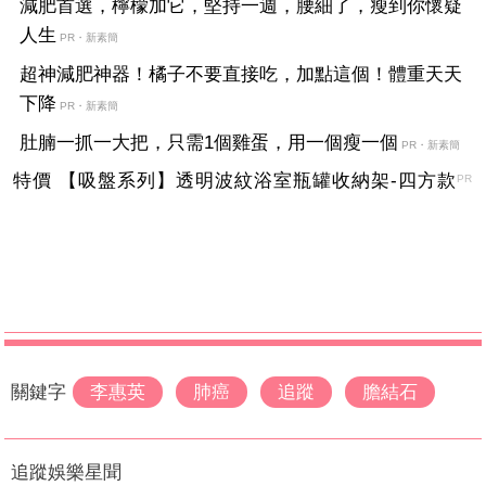
減肥首選，檸檬加它，堅持一週，腰細了，瘦到你懷疑
人生
PR・新素簡
超神減肥神器！橘子不要直接吃，加點這個！體重天天
下降
PR・新素簡
肚腩一抓一大把，只需1個雞蛋，用一個瘦一個
PR・新素簡
特價 【吸盤系列】透明波紋浴室瓶罐收納架-四方款
PR
關鍵字
李惠英
肺癌
追蹤
膽結石
追蹤娛樂星聞