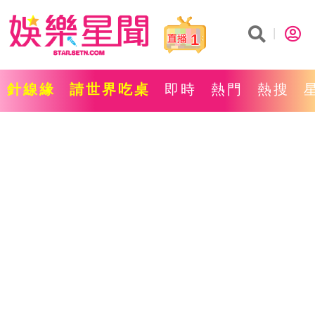
1
針線緣
請世界吃桌
即時
熱門
熱搜