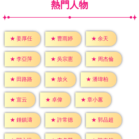
熱門人物
★
余天
★
姜厚任
★
曹雨婷
★
李亞萍
★
吳宗憲
★
周杰倫
★
放火
★
田路路
★
潘瑋柏
★
宣云
★
卓偉
★
章小蕙
★
鍾鎮濤
★
許常德
★
郭品超