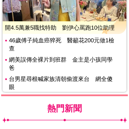
開4.5萬兼5職找特助 劉伊心罵跑10位助理
46歲傅子純血癌猝死 醫籲花200元做1檢
查
網美誤傳全裸片到班群 金主是小孩同學
爸
台男星尋根喊家族清朝偷渡來台 網全傻
眼
熱門新聞