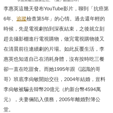
李惠英曬出腫脹近照。（圖／翻攝自IG）
李惠英這幾天發布YouTube影片，聊到「抗癌第
6年、
追蹤
檢查第5年」的心情。過去還年輕的
時候，先是電視劇拍到深夜結束，之後就立刻
趕去攝影棚進行電視購物，做完電視購物後又
在清晨前往連續劇的片場。如此反覆生活，李
惠英也知道自己在消耗身體，沒有按時吃三餐
卻一直在吃甜食。而她1995年跟《認識的哥
哥》班底李尙敏開始交往，2004年結婚，豈料
李尙敏被騙去韓幣20億元（約新台幣4594萬
元），夫妻倆陷入債務，2005年離婚對簿公
堂。