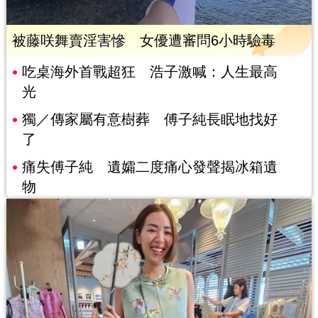
被藤咲舞賣淫害慘 女優遭審問6小時驗毒
吃桌海外首戰超狂 浩子激喊：人生最高
光
獨／傳家屬有意樹葬 傅子純長眠地找好
了
痛失傅子純 遺孀二度痛心發聲揭冰箱遺
物