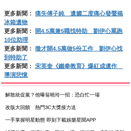
更多新聞：
痛失傅子純 遺孀二度痛心發聲揭
冰箱遺物
更多新聞：
開4.5萬兼5職找特助 劉伊心罵跑
10位助理
更多新聞：
徵才開4.5萬做5份工作 劉伊心找
到特助了
更多新聞：
宋英奎《鐵拳教育》爆紅成遺作
導演悲憶
解散統促黨？他曝翁曉玲一招：恐白忙一場
改版大回饋 熱門3C大獎接力送
一手掌握明星動態 即刻下載娛樂星聞APP