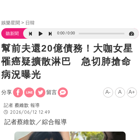
娛樂星聞
日韓
0:00
0:00
聽新聞
幫前夫還20億債務！大咖女星
罹癌疑擴散淋巴 急切肺搶命
病況曝光
A-
A
A+
分享
留言
記者
蔡維歆
報導
2026/06/12 12:49
記者蔡維歆／綜合報導