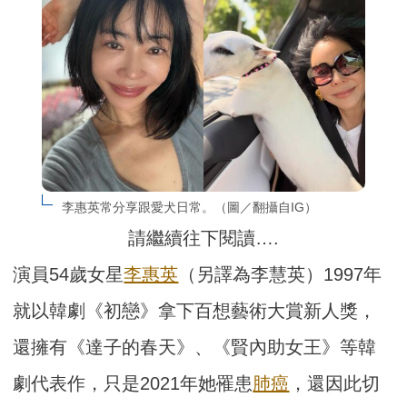
李惠英常分享跟愛犬日常。（圖／翻攝自IG）
請繼續往下閱讀….
演員54歲女星
李惠英
（另譯為李慧英）1997年
就以韓劇《初戀》拿下百想藝術大賞新人獎，
還擁有《達子的春天》、《賢內助女王》等韓
劇代表作，只是2021年她罹患
肺癌
，還因此切