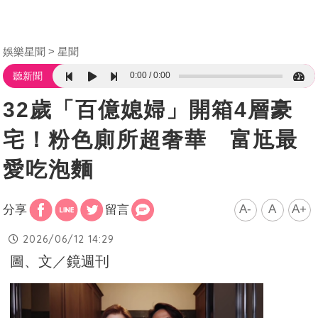
娛樂星聞
星聞
0:00
0:00
聽新聞
32歲「百億媳婦」開箱4層豪
宅！粉色廁所超奢華 富尪最
愛吃泡麵
A-
A
A+
分享
留言
2026/06/12 14:29
圖、文／鏡週刊