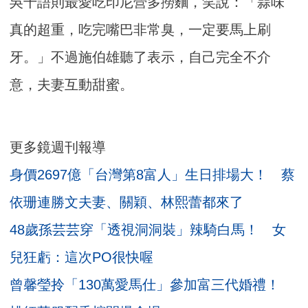
吳千語則最愛吃印尼營多撈麵，笑說：「蒜味
真的超重，吃完嘴巴非常臭，一定要馬上刷
牙。」不過施伯雄聽了表示，自己完全不介
意，夫妻互動甜蜜。
更多鏡週刊報導
身價2697億「台灣第8富人」生日排場大！ 蔡
依珊連勝文夫妻、關穎、林熙蕾都來了
48歲孫芸芸穿「透視洞洞裝」辣騎白馬！ 女
兒狂虧：這次PO很快喔
曾馨瑩拎「130萬愛馬仕」參加富三代婚禮！