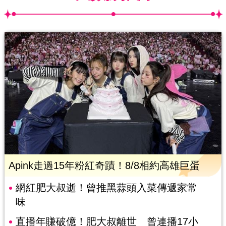
Apink走過15年粉紅奇蹟！8/8相約高雄巨蛋
網紅肥大叔逝！曾推黑蒜頭入菜傳遞家常
味
直播年賺破億！肥大叔離世 曾連播17小