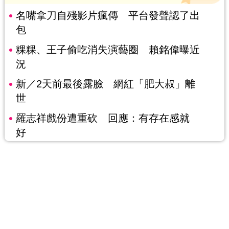
名嘴拿刀自殘影片瘋傳 平台發聲認了出
包
粿粿、王子偷吃消失演藝圈 賴銘偉曝近
況
新／2天前最後露臉 網紅「肥大叔」離
世
羅志祥戲份遭重砍 回應：有存在感就
好