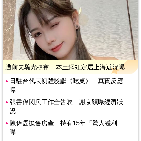
遭前夫騙光積蓄 本土網紅定居上海近況曝
日駐台代表初體驗獻《吃桌》 真實反應
曝
張書偉閃兵工作全告吹 謝京穎曝經濟狀
況
陳偉霆拋售房產 持有15年「驚人獲利」
曝