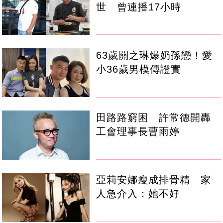
世 曾連播17小時
63歲關之琳爆奶孫戀！愛
小36歲男模傳證實
田路路窮困 許常德開轟
工會理事長曹雨婷
亞莉安娜瘦成排骨精 家
人急介入：她不好