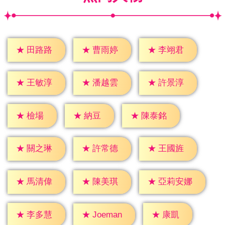
★
田路路
★
曹雨婷
★
李翊君
★
王敏淳
★
潘越雲
★
許景淳
★
檢場
★
納豆
★
陳泰銘
★
關之琳
★
許常德
★
王國旌
★
馬清偉
★
陳美琪
★
亞莉安娜
★
康凱
★
李多慧
★
Joeman