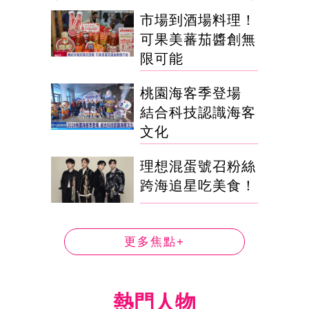
市場到酒場料理！
可果美蕃茄醬創無
限可能
桃園海客季登場
結合科技認識海客
文化
理想混蛋號召粉絲
跨海追星吃美食！
更多焦點+
熱門人物