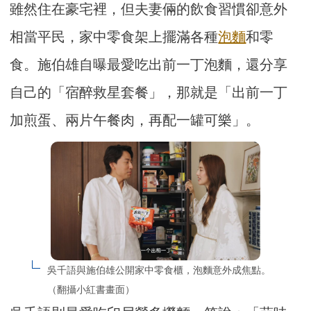
雖然住在豪宅裡，但夫妻倆的飲食習慣卻意外
相當平民，家中零食架上擺滿各種
泡麵
和零
食。施伯雄自曝最愛吃出前一丁泡麵，還分享
自己的「宿醉救星套餐」，那就是「出前一丁
加煎蛋、兩片午餐肉，再配一罐可樂」。
吳千語與施伯雄公開家中零食櫃，泡麵意外成焦點。
（翻攝小紅書畫面）