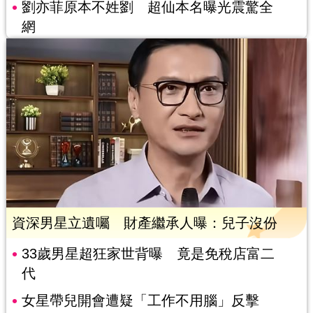
劉亦菲原本不姓劉 超仙本名曝光震驚全
網
資深男星立遺囑 財產繼承人曝：兒子沒份
33歲男星超狂家世背曝 竟是免稅店富二
代
女星帶兒開會遭疑「工作不用腦」反擊