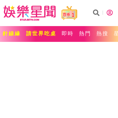
1
針線緣
請世界吃桌
即時
熱門
熱搜