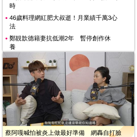
時
46歲料理網紅肥大叔逝！月業績千萬3心
法
鄭靚歆德籍妻抗低潮2年 暫停創作休
養
蔡阿嘎喊怕被炎上做最好準備 網轟自打臉