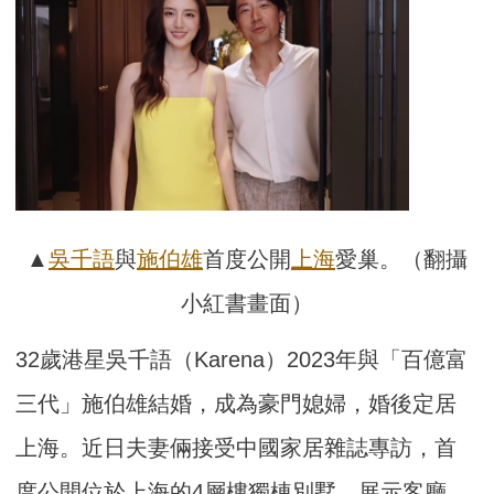
▲
吳千語
與
施伯雄
首度公開
上海
愛巢。（翻攝
小紅書畫面）
32歲港星吳千語（Karena）2023年與「百億富
三代」施伯雄結婚，成為豪門媳婦，婚後定居
上海。近日夫妻倆接受中國家居雜誌專訪，首
度公開位於上海的4層樓獨棟別墅，展示客廳、