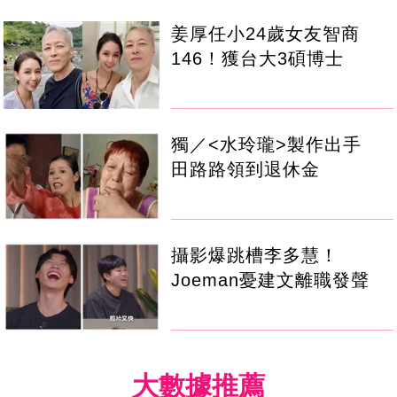
姜厚任小24歲女友智商
146！獲台大3碩博士
獨／<水玲瓏>製作出手
田路路領到退休金
攝影爆跳槽李多慧！
Joeman憂建文離職發聲
大數據推薦