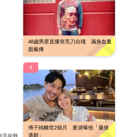
48歲男星直播突亮刀自殘 滿身血畫
面瘋傳
4
傅子純離世2個月 妻淚曝他「最後
遺願」
復手術難