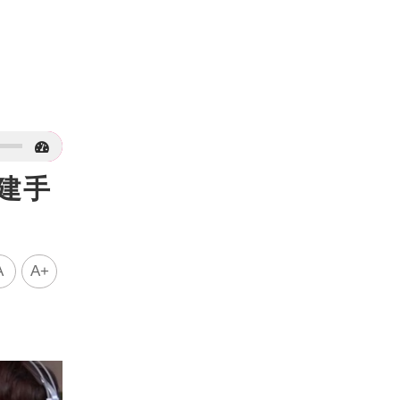
建手
A
A+