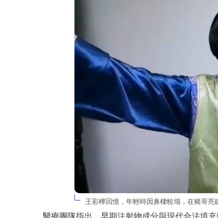
王彩樺回憶，年輕時因鼻樑較塌，在豬哥亮
醫療團隊指出，早期注射物成分與現代合法填充