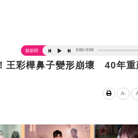
0:00
0:00
聽新聞
！王彩樺鼻子變形崩壞 40年重
A-