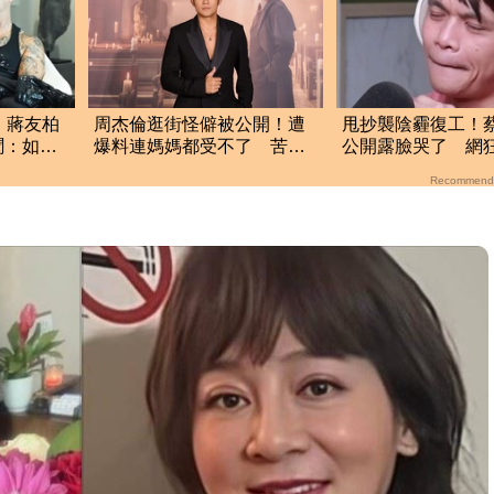
！蔣友柏
周杰倫逛街怪僻被公開！遭
甩抄襲陰霾復工！
聞：如果
爆料連媽媽都受不了 苦勸
公開露臉哭了 網
這點一定要改
轟：別裝沒事
Recommend