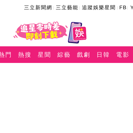
三立新聞網
三立藝能
追蹤娛樂星聞
FB
熱門
熱搜
星聞
綜藝
戲劇
日韓
電影