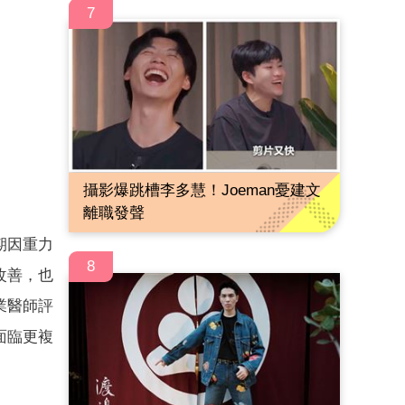
7
攝影爆跳槽李多慧！Joeman憂建文
離職發聲
期因重力
8
改善，也
業醫師評
面臨更複