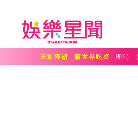
王凱猝逝
請世界吃桌
即時