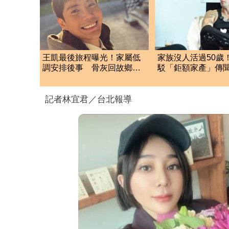
王凱最後旅程曝光！家屬低
家族沒人活過50歲
調安排後事 骨灰回故鄉高
駁「鉅額家產」傳
雄安葬惹淚崩
真的有，願捐一半
記者林宜君／台北報導