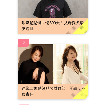
鋼鐵爸悲慟回憶300天！父母愛犬摯
友過世
6
連戰二媳動怒點名財政部 開轟：不
負責任