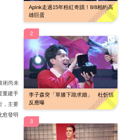
Apink走過15年粉紅奇蹟！8/8相約高
雄巨蛋
2
技術尚未
度重建手
李子森突「單膝下跪求婚」 杜忻恬
反應曝
行，主要
化愈發明
3