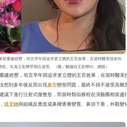
的鼻部重建經歷，坦言早年因追求更立體的五官效果，在當時醫美技術尚
療程。右為王彩樺早期出道照。（圖／翻攝自王彩樺IG、網路）
部重建經歷，坦言早年因追求更立體的五官效果，在當時醫美
沒想到多年後反而出現
鼻型
變形問題，最終不得不接受高難
建議下進行注射式微整形，而當時類似療程在演藝圈相當盛
，
填充物
與組織反應造成鼻樑逐漸變寬、鼻頭下垂，外觀變