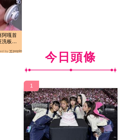
蔡阿嘎首
狂洗板怒
ed by
今日頭條
1