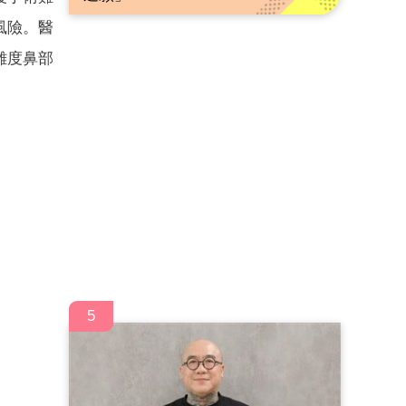
風險。醫
難度鼻部
。
5