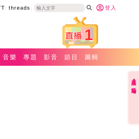
YT
threads
登入
1
音樂
專題
影音
節目
圖輯
直播✦活動