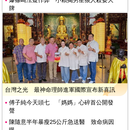
牌
台灣之光 最神命理師進軍國際宣布新喜訊
傅子純今天頭七 「媽媽」心碎首公開發
聲
陳隨意半年暴瘦25公斤急送醫 致命病因
曝