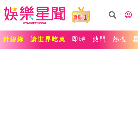
1
針線緣
請世界吃桌
即時
熱門
熱搜