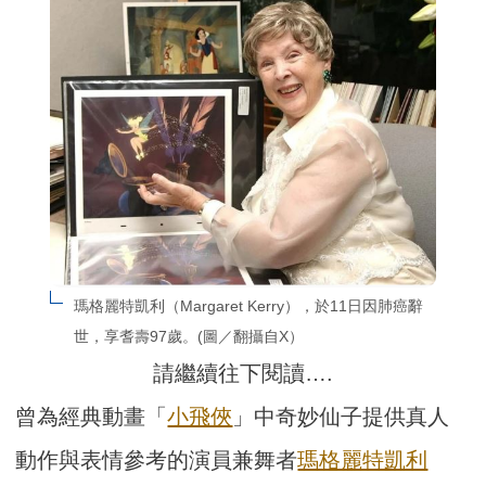
瑪格麗特凱利（Margaret Kerry），於11日因肺癌辭
世，享耆壽97歲。(圖／翻攝自X）
請繼續往下閱讀….
曾為經典動畫「
小飛俠
」中奇妙仙子提供真人
動作與表情參考的演員兼舞者
瑪格麗特凱利