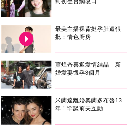
莉初登台網改口
最美主播裸背挺孕肚遭狠
批：情色廚房
蕭煌奇喜迎愛情結晶 新
婚愛妻懷孕3個月
米蘭達離婚奧蘭多布魯13
年！罕談前夫互動