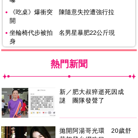
《吃桌》爆衝突 陳隨意失控遭強行拉
開
坐輪椅代步被拍 名男星暴肥22公斤現
身
熱門新聞
新／肥大叔猝逝死因成
謎 團隊發聲了
拋開阿湯哥光環 20歲舒