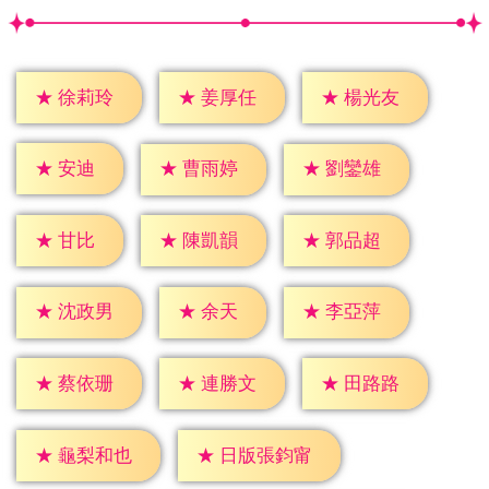
★
徐莉玲
★
姜厚任
★
楊光友
★
安迪
★
曹雨婷
★
劉鑾雄
★
甘比
★
陳凱韻
★
郭品超
★
余天
★
沈政男
★
李亞萍
★
蔡依珊
★
連勝文
★
田路路
★
龜梨和也
★
日版張鈞甯