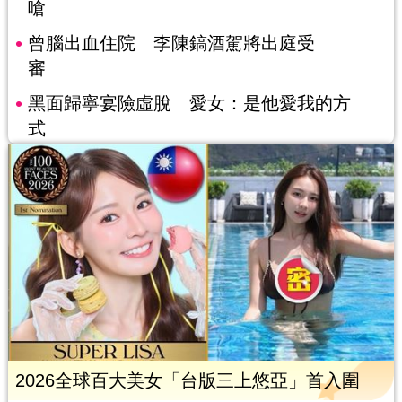
嗆
曾腦出血住院 李陳鎬酒駕將出庭受
審
黑面歸寧宴險虛脫 愛女：是他愛我的方
式
2026全球百大美女「台版三上悠亞」首入圍