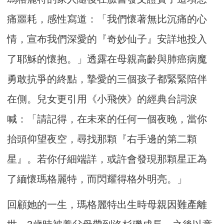
痛噩耗，感性寫道：「我們懷著無比沉痛的心
情，宣布我們深愛的『奇妙仙子』安詳地投入
了耶穌的懷抱。」透露在母親高齡與肺癌病魔
勇敢抗爭的終點，摯愛的三個孩子都緊緊陪伴
在側。兒女更引用《小飛俠》的經典台詞淚
喊：「請記得，在未來的任何一個夜晚，當你
抬頭仰望夜空，尋找那顆『右手邊的第二顆
星』。若你仔細端詳，或許會發現那顆星正為
了緬懷瑪格麗特，而閃耀得格外明亮。」
回顧她的一生，瑪格麗特出生時母親因難產離