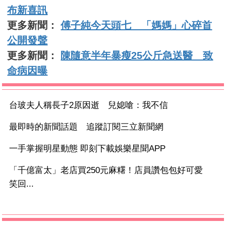
布新喜訊
更多新聞：
傅子純今天頭七 「媽媽」心碎首
公開發聲
更多新聞：
陳隨意半年暴瘦25公斤急送醫 致
命病因曝
台玻夫人稱長子2原因逝 兒媳嗆：我不信
最即時的新聞話題 追蹤訂閱三立新聞網
一手掌握明星動態 即刻下載娛樂星聞APP
「千億富太」老店買250元麻糬！店員讚包包好可愛
笑回...