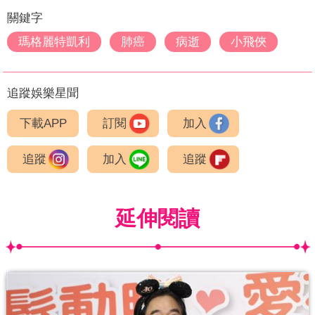
關鍵字
瑪格麗特凱利
肺癌
病逝
小飛俠
追蹤娛樂星聞
下載APP
訂閱
加入
追蹤
加入
追蹤
延伸閱讀