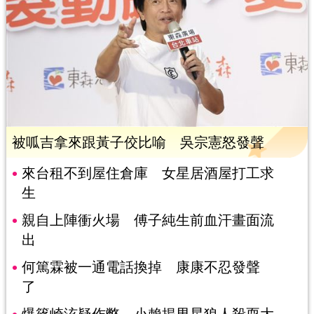
被呱吉拿來跟黃子佼比喻 吳宗憲怒發聲
來台租不到屋住倉庫 女星居酒屋打工求
生
親自上陣衝火場 傅子純生前血汗畫面流
出
何篤霖被一通電話換掉 康康不忍發聲
了
爆篠崎泫疑作弊 小賴揭男星狼人殺耍大