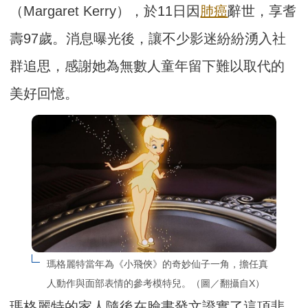
（Margaret Kerry），於11日因
肺癌
辭世，享耆
壽97歲。消息曝光後，讓不少影迷紛紛湧入社
群追思，感謝她為無數人童年留下難以取代的
美好回憶。
瑪格麗特當年為《小飛俠》的奇妙仙子一角，擔任真
人動作與面部表情的參考模特兒。（圖／翻攝自X）
瑪格麗特的家人隨後在臉書發文證實了這項悲