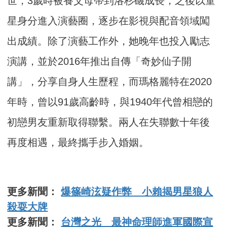
世，3歲時被養父母帶到洛杉磯成長，之後以童
星身分進入演藝圈，逐步在影視與配音領域闖
出成績。除了演藝工作外，她晚年也投入勵志
演講，並於2016年推出自傳「奇妙仙子開
講」，分享自身人生歷程，而瑪格麗特在2020
年時，曾以91歲高齡時，與1940年代曾相戀的
初戀男友重新取得聯繫。兩人在失聯數十年後
再度相遇，最終攜手步入婚姻。
更多新聞：
爆篠崎泫疑作弊 小賴揭男星狼人
殺耍大牌
更多新聞：
台灣之光 最神命理師進軍國際宣