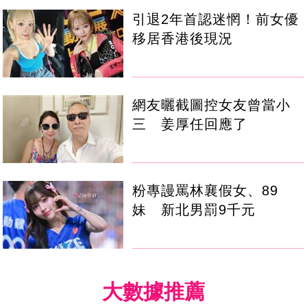
引退2年首認迷惘！前女優
移居香港後現況
網友曬截圖控女友曾當小
三 姜厚任回應了
粉專謾罵林襄假女、89
妹 新北男罰9千元
大數據推薦