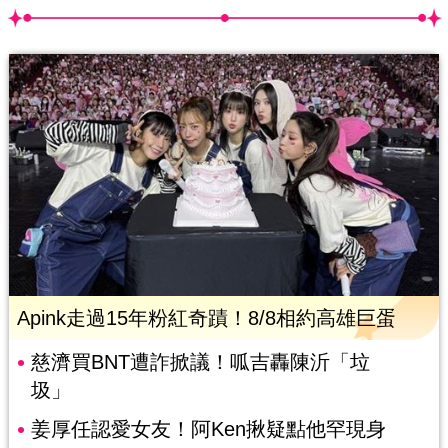
Apink走過15年粉紅奇蹟！8/8相約高雄巨蛋
慈濟買BNT遭詐掀議！呱吉轟陳沂「垃
圾」
姜厚任認愛女友！阿Ken揪疑點他罕現身