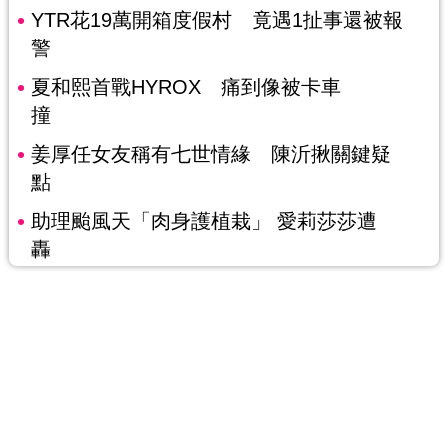
YTR花19萬開箱度假村 竟遇1扯事還被報
警
夏和熙首戰HYROX 痛到像被卡車
撞
姜厚任女友稱有七世情緣 陳沂揪關鍵疑
點
助理颱風天「肉身護植栽」 愛莉莎莎遭
轟