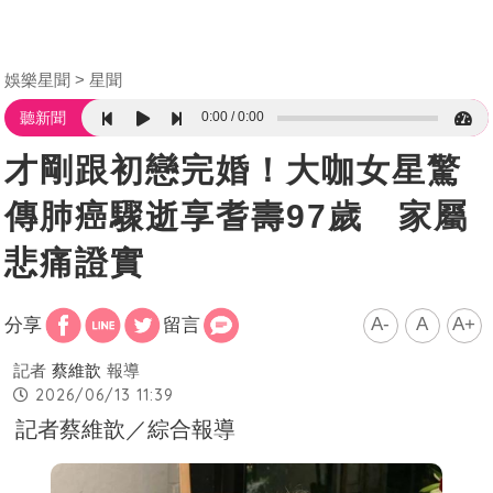
娛樂星聞
星聞
0:00
0:00
聽新聞
才剛跟初戀完婚！大咖女星驚
傳肺癌驟逝享耆壽97歲 家屬
悲痛證實
A-
A
A+
分享
留言
記者
蔡維歆
報導
2026/06/13 11:39
記者蔡維歆／綜合報導