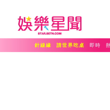
針線緣
請世界吃桌
即時