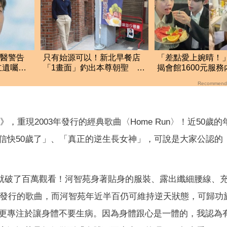
遭醫警告
只有始源可以！新北早餐店
「差點愛上婉晴！
立遺囑：
「1畫面」釣出本尊朝聖 台
揭會館1600元服
粉嚇傻了
門嚇到險尿出來
Recommend
心》，重現2003年發行的經典歌曲〈Home Run〉！近50歲
信快50歲了」、「真正的逆生長女神」，可說是大家公認的
一天就破了百萬觀看！河智苑身著貼身的服裝、露出纖細腰線、
3年發行的歌曲，而河智苑年近半百仍可維持逆天狀態，可歸功
更專注於讓身體不要生病。因為身體跟心是一體的，我認為