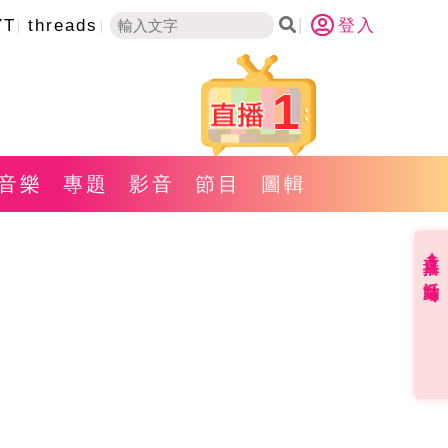
YT
threads
登入
1
音樂
專題
影音
節目
圖輯
直播✦活動