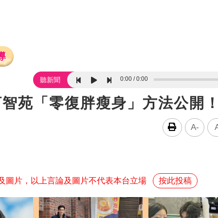
導
0:00
0:00
聽新聞
歲河智苑「零復胖瘦身」方法公開
A-
及圖片，以上言論及圖片不代表本台立場
按此投稿