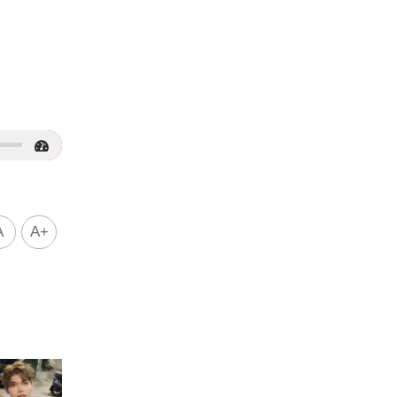
！
A
A+