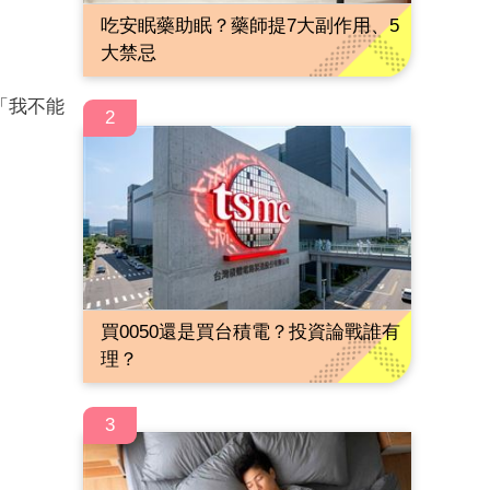
吃安眠藥助眠？藥師提7大副作用、5
大禁忌
「我不能
2
買0050還是買台積電？投資論戰誰有
理？
3