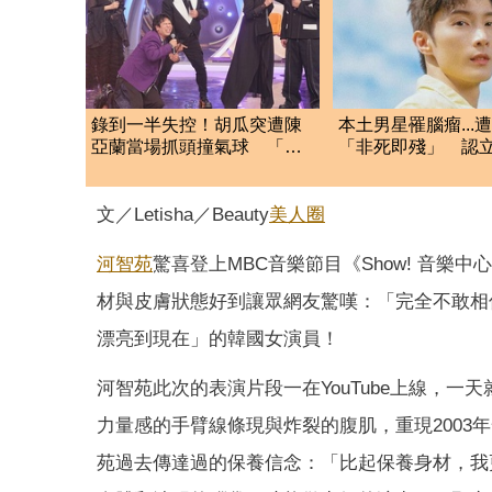
錄到一半失控！胡瓜突遭陳
本土男星罹腦瘤...
亞蘭當場抓頭撞氣球 「驚
「非死即殘」 認
人慘況」曝光
盡最後心力
文／Letisha／Beauty
美人圈
河智苑
驚喜登上MBC音樂節目《Show! 音樂中
材與皮膚狀態好到讓眾網友驚嘆：「完全不敢相
漂亮到現在」的韓國女演員！
河智苑此次的表演片段一在YouTube上線，
力量感的手臂線條現與炸裂的腹肌，重現200
苑過去傳達過的保養信念：「比起保養身材，我