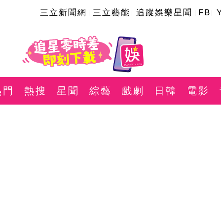
三立新聞網
三立藝能
追蹤娛樂星聞
FB
熱門
熱搜
星聞
綜藝
戲劇
日韓
電影