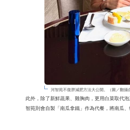
河智苑不復胖減肥方法大公開。（圖／翻攝自IG @
此外，除了新鮮蔬果、雞胸肉，更用白菜取代泡
智苑則會自製「南瓜拿鐵」作為代餐，將南瓜、