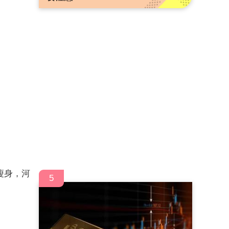
瘦身，河
5