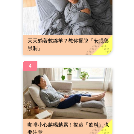
天天躺著數綿羊？教你擺脫「安眠藥
黑洞」
4
咖啡小心越喝越累！揭這「飲料」也
要注意