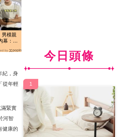
」男模親
務內幕：開
ed by
今日頭條
的年紀，身
「從年輕
1
充滿緊實
於河智
有健康的