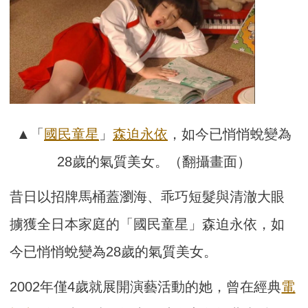
▲「
國民
童星
」
森迫永依
，如今已悄悄蛻變為
28歲的氣質美女。（翻攝畫面）
昔日以招牌馬桶蓋瀏海、乖巧短髮與清澈大眼
擄獲全日本家庭的「國民童星」森迫永依，如
今已悄悄蛻變為28歲的氣質美女。
2002年僅4歲就展開演藝活動的她，曾在經典
電