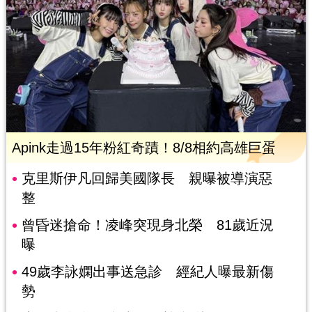
Apink走過15年粉紅奇蹟！8/8相約高雄巨蛋
克里斯伊凡回歸美國隊長 親曝被導演惡
整
曾昏迷搶命！凌峰突現身北榮 81歲近況
曝
49歲李詠嫻出事送急診 經紀人曝最新傷
勢