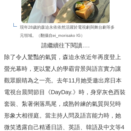
現年28歲的森迫永依依然活躍於電視劇與舞台劇等多
元領域。（翻攝自ei_morisako IG）
請繼續往下閱讀….
除了令人驚豔的氣質，森迫永依近年再度登上
螢光幕時，更以驚人的學霸背景與語言實力讓
觀眾眼睛為之一亮。去年11月她受邀出席日本
電視台晨間節目《DayDay.》時，身穿灰色西裝
套裝、紮著俐落馬尾，成熟幹練的氣質與兒時
形象大相徑庭。當主持人問及語言能力時，她
微笑透露自己精通日語、英語、韓語及中文等4