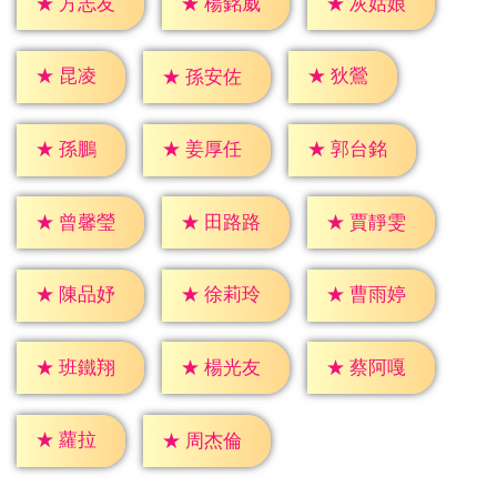
★
方志友
★
楊銘威
★
灰姑娘
★
昆凌
★
狄鶯
★
孫安佐
★
孫鵬
★
姜厚任
★
郭台銘
★
曾馨瑩
★
田路路
★
賈靜雯
★
陳品妤
★
徐莉玲
★
曹雨婷
★
班鐵翔
★
楊光友
★
蔡阿嘎
★
蘿拉
★
周杰倫