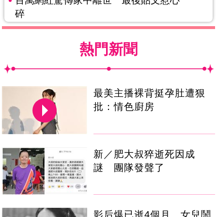
碎
熱門新聞
最美主播裸背挺孕肚遭狠
批：情色廚房
新／肥大叔猝逝死因成
謎 團隊發聲了
影后爆已逝4個月 女兒鬧