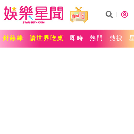
1
針線緣
請世界吃桌
即時
熱門
熱搜