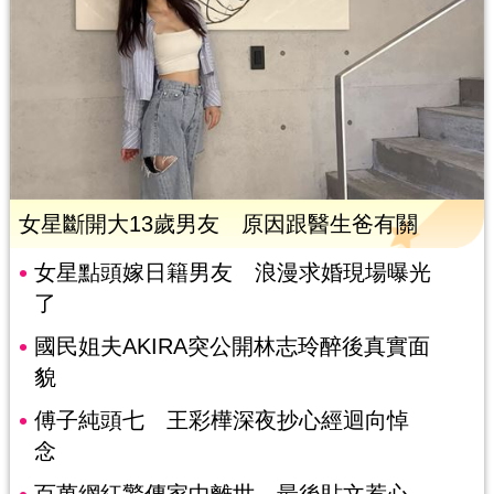
女星斷開大13歲男友 原因跟醫生爸有關
女星點頭嫁日籍男友 浪漫求婚現場曝光
了
國民姐夫AKIRA突公開林志玲醉後真實面
貌
傅子純頭七 王彩樺深夜抄心經迴向悼
念
百萬網紅驚傳家中離世 最後貼文惹心