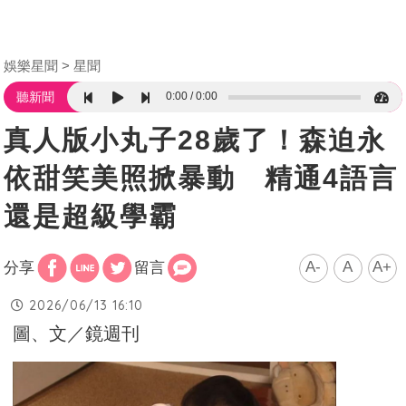
娛樂星聞
星聞
0:00
0:00
聽新聞
真人版小丸子28歲了！森迫永
依甜笑美照掀暴動 精通4語言
還是超級學霸
A-
A
A+
分享
留言
2026/06/13 16:10
圖、文／鏡週刊