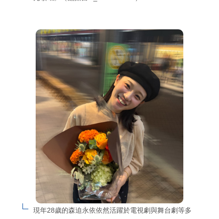
現年28歲的森迫永依依然活躍於電視劇與舞台劇等多