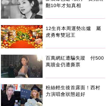
翻10年才知真相
12生肖本周運勢出爐 屬
虎勇奪雙冠王
百萬網紅遭騙失蹤 付500
萬贖金仍遭撕票
粉絲輕生後首露面！西村
力演唱會狀態超好