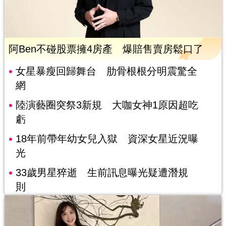
阿Ben不碰股票擁4房產 爆賠售賣房鬆口了
女星暴瘦回歸舞台 肋骨根根分明震驚全
網
陸演藝圈突祭3新規 大咖女神1原因超吃
虧
18年前帶年幼女兒入獄 資深女星近況曝
光
33歲男星猝逝 生前訊息曝光疑遭潛規
則