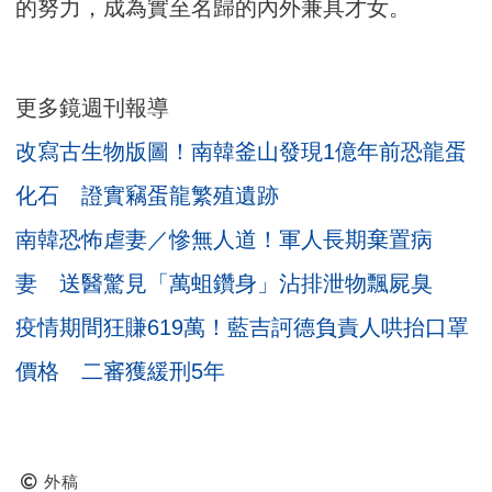
的努力，成為實至名歸的內外兼具才女。
更多鏡週刊報導
改寫古生物版圖！南韓釜山發現1億年前恐龍蛋
化石 證實竊蛋龍繁殖遺跡
南韓恐怖虐妻／慘無人道！軍人長期棄置病
妻 送醫驚見「萬蛆鑽身」沾排泄物飄屍臭
疫情期間狂賺619萬！藍吉訶德負責人哄抬口罩
價格 二審獲緩刑5年
外稿