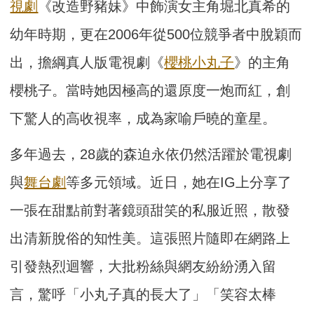
視劇
《改造野豬妹》中飾演女主角堀北真希的
幼年時期，更在2006年從500位競爭者中脫穎而
出，擔綱真人版電視劇《
櫻桃小丸子
》的主角
櫻桃子。當時她因極高的還原度一炮而紅，創
下驚人的高收視率，成為家喻戶曉的童星。
多年過去，28歲的森迫永依仍然活躍於電視劇
與
舞台劇
等多元領域。近日，她在IG上分享了
一張在甜點前對著鏡頭甜笑的私服近照，散發
出清新脫俗的知性美。這張照片隨即在網路上
引發熱烈迴響，大批粉絲與網友紛紛湧入留
言，驚呼「小丸子真的長大了」「笑容太棒