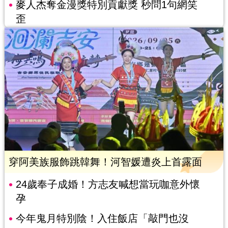
麥人杰奪金漫獎特別貢獻獎 秒問1句網笑
歪
穿阿美族服飾跳韓舞！河智媛遭炎上首露面
24歲奉子成婚！方志友喊想當玩咖意外懷
孕
今年鬼月特別陰！入住飯店「敲門也沒