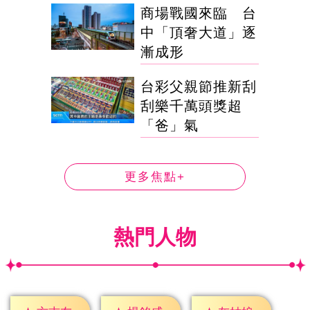
商場戰國來臨 台
中「頂奢大道」逐
漸成形
台彩父親節推新刮
刮樂千萬頭獎超
「爸」氣
更多焦點+
熱門人物