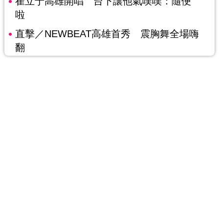
崔立于高雄開唱 台下讓他氣噗噗：隨便
啦
直擊／NEWBEAT高雄首秀 震胸舞全場嗨
翻