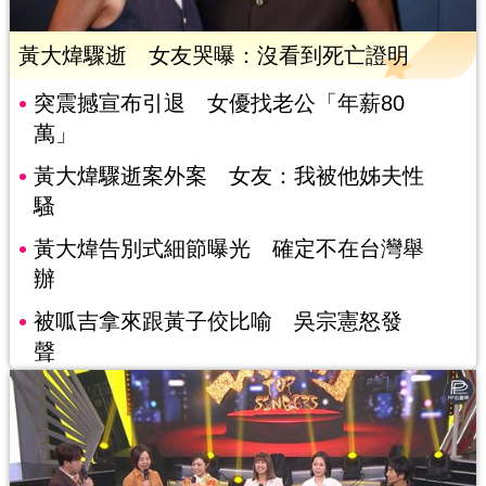
黃大煒驟逝 女友哭曝：沒看到死亡證明
突震撼宣布引退 女優找老公「年薪80
萬」
黃大煒驟逝案外案 女友：我被他姊夫性
騷
黃大煒告別式細節曝光 確定不在台灣舉
辦
被呱吉拿來跟黃子佼比喻 吳宗憲怒發
聲