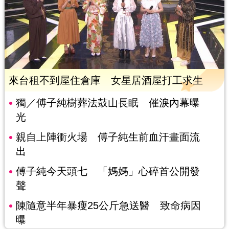
來台租不到屋住倉庫 女星居酒屋打工求生
獨／傅子純樹葬法鼓山長眠 催淚內幕曝
光
親自上陣衝火場 傅子純生前血汗畫面流
出
傅子純今天頭七 「媽媽」心碎首公開發
聲
陳隨意半年暴瘦25公斤急送醫 致命病因
曝