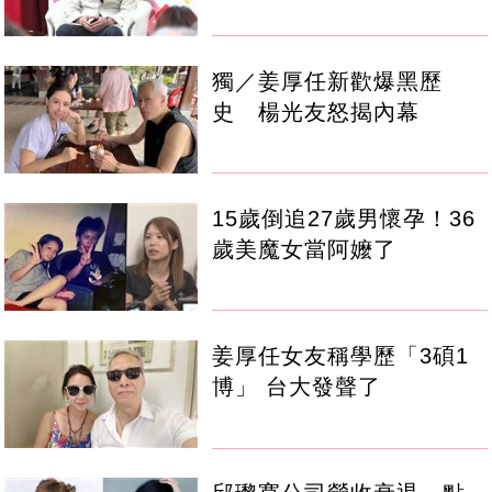
獨／姜厚任新歡爆黑歷
史 楊光友怒揭內幕
15歲倒追27歲男懷孕！36
歲美魔女當阿嬤了
姜厚任女友稱學歷「3碩1
博」 台大發聲了