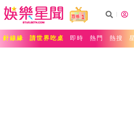
1
針線緣
請世界吃桌
即時
熱門
熱搜