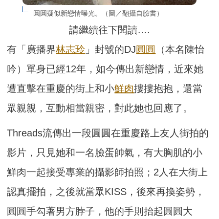
圓圓疑似新戀情曝光。（圖／翻攝自臉書）
請繼續往下閱讀….
有「廣播界
林志玲
」封號的DJ
圓圓
（本名陳怡
吟）單身已經12年，如今傳出新戀情，近來她
遭直擊在重慶的街上和小
鮮肉
摟摟抱抱，還當
眾親親，互動相當親密，對此她也回應了。
Threads流傳出一段圓圓在重慶路上友人街拍的
影片，只見她和一名臉蛋帥氣，有大胸肌的小
鮮肉一起接受專業的攝影師拍照；2人在大街上
認真擺拍，之後就當眾KISS，後來再換姿勢，
圓圓手勾著男方脖子，他的手則抬起圓圓大