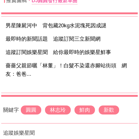
推薦圖輯
DJ圓圓發行最新單曲
男星陳屍河中 背包藏20kg水泥塊死因成謎
最即時的新聞話題 追蹤訂閱三立新聞網
追蹤訂閱娛樂星聞 給你最即時的娛樂星鮮事
薔薔父親節曬「林董」！白髮不染還赤腳站街頭 網
友：爸爸...
關鍵字
圓圓
林志玲
鮮肉
新歡
追蹤娛樂星聞