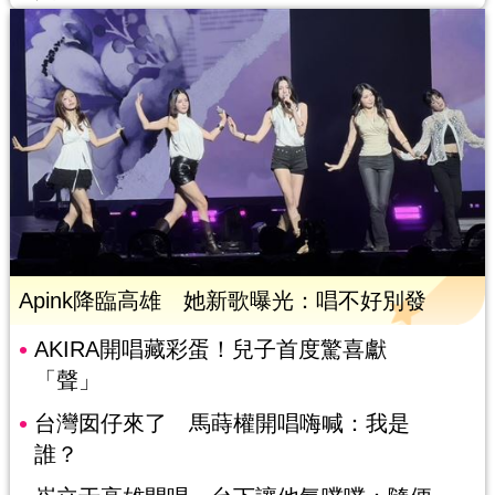
Apink降臨高雄 她新歌曝光：唱不好別發
AKIRA開唱藏彩蛋！兒子首度驚喜獻
「聲」
台灣囡仔來了 馬蒔權開唱嗨喊：我是
誰？