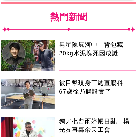
熱門新聞
男星陳屍河中 背包藏
20kg水泥塊死因成謎
被目擊現身三總直腸科
67歲徐乃麟證實了
獨／批曹雨婷帳目亂 楊
光友再轟余天工會