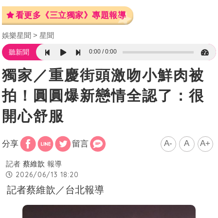
看更多《三立獨家》專題報導
娛樂星聞
星聞
0:00
0:00
聽新聞
獨家／重慶街頭激吻小鮮肉被
拍！圓圓爆新戀情全認了：很
開心舒服
A-
A
A+
分享
留言
記者
蔡維歆
報導
2026/06/13 18:20
記者蔡維歆／台北報導