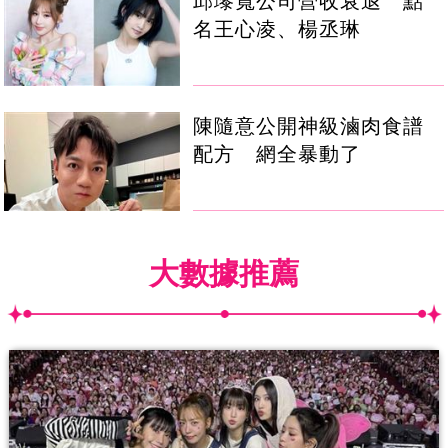
邱瓈寬公司營收衰退 點
名王心凌、楊丞琳
陳隨意公開神級滷肉食譜
配方 網全暴動了
大數據推薦