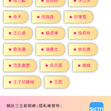
★
徐乃麟
★
曹雨婷
★
李亞萍
★
余天
★
田路路
★
邱瓈寬
★
王心凌
★
楊丞琳
★
徐莉玲
★
蔡依珊
★
連勝文
★
林伯實
★
粿粿
★
吳宗憲
★
范姜彥豐
★
王凱
★
王子邱勝翊
關於三立新聞網
隱私權聲明