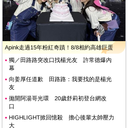
Apink走過15年粉紅奇蹟！8/8相約高雄巨蛋
獨／田路路突改口找楊光友 許常德爆內
幕
向姜厚任道歉 田路路：我要找的是楊光
友
拋開阿湯哥光環 20歲舒莉初登台網改
口
HIGHLIGHT掀回憶殺 擔心後輩太帥壓力
大