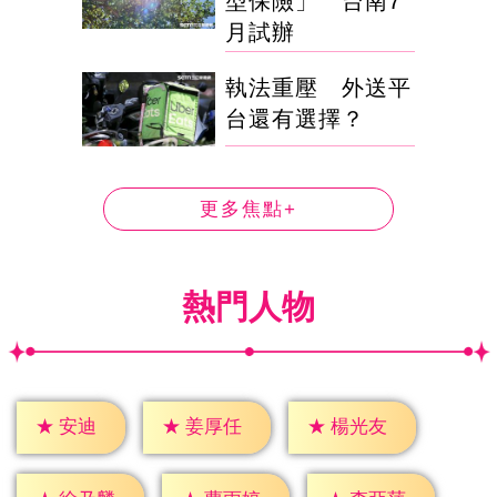
型保險」 台南7
月試辦
執法重壓 外送平
台還有選擇？
更多焦點+
熱門人物
★
安迪
★
姜厚任
★
楊光友