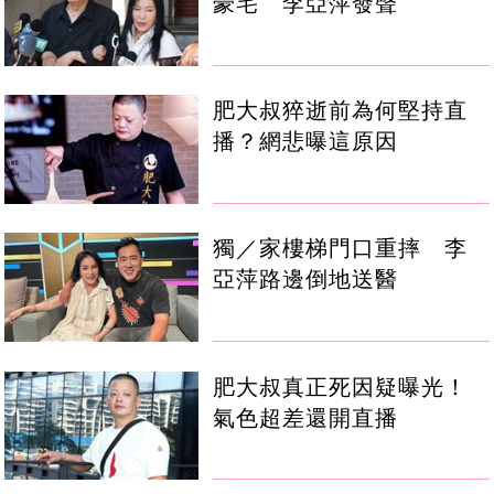
豪宅 李亞萍發聲
肥大叔猝逝前為何堅持直
播？網悲曝這原因
獨／家樓梯門口重摔 李
亞萍路邊倒地送醫
肥大叔真正死因疑曝光！
氣色超差還開直播