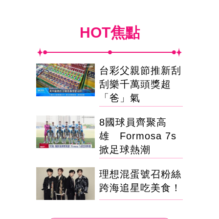
HOT焦點
台彩父親節推新刮
刮樂千萬頭獎超
「爸」氣
8國球員齊聚高
雄 Formosa 7s
掀足球熱潮
理想混蛋號召粉絲
跨海追星吃美食！