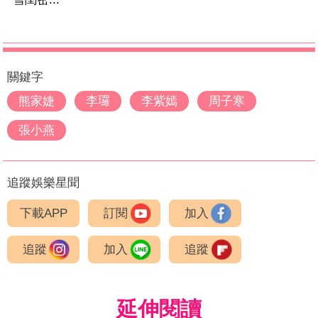
關鍵字
熊家婕
李㼈
李紫嫣
周子寒
張小燕
追蹤娛樂星聞
下載APP
訂閱
加入
追蹤
加入
追蹤
延伸閱讀