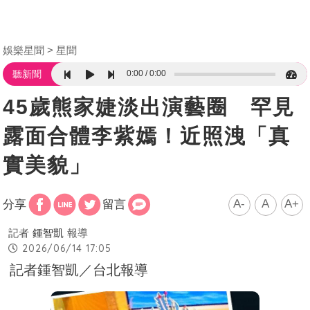
娛樂星聞
星聞
0:00
0:00
聽新聞
45歲熊家婕淡出演藝圈 罕見
露面合體李紫嫣！近照洩「真
實美貌」
A-
A
A+
分享
留言
記者
鍾智凱
報導
2026/06/14 17:05
記者鍾智凱／台北報導