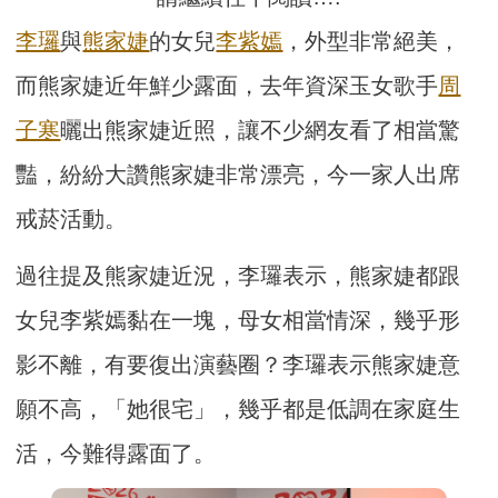
李㼈
與
熊家婕
的女兒
李紫嫣
，外型非常絕美，
而熊家婕近年鮮少露面，去年資深玉女歌手
周
子寒
曬出熊家婕近照，讓不少網友看了相當驚
豔，紛紛大讚熊家婕非常漂亮，今一家人出席
戒菸活動。
過往提及熊家婕近況，李㼈表示，熊家婕都跟
女兒李紫嫣黏在一塊，母女相當情深，幾乎形
影不離，有要復出演藝圈？李㼈表示熊家婕意
願不高，「她很宅」，幾乎都是低調在家庭生
活，今難得露面了。