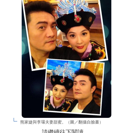
熊家婕與李㼈夫妻甜蜜。（圖／翻攝自臉書）
請繼續往下閱讀….