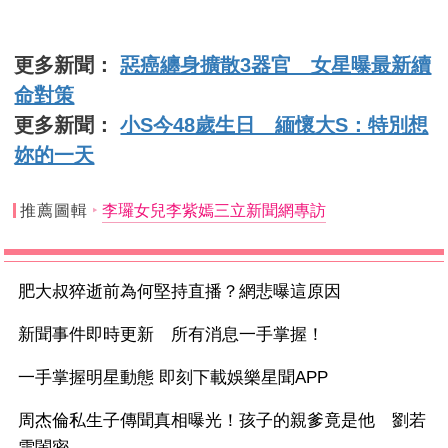
更多新聞：
惡癌纏身擴散3器官 女星曝最新續
命對策
更多新聞：
小S今48歲生日 緬懷大S：特別想
妳的一天
推薦圖輯
李㼈女兒李紫嫣三立新聞網專訪
肥大叔猝逝前為何堅持直播？網悲曝這原因
新聞事件即時更新 所有消息一手掌握！
一手掌握明星動態 即刻下載娛樂星聞APP
周杰倫私生子傳聞真相曝光！孩子的親爹竟是他 劉若
雪閨密...