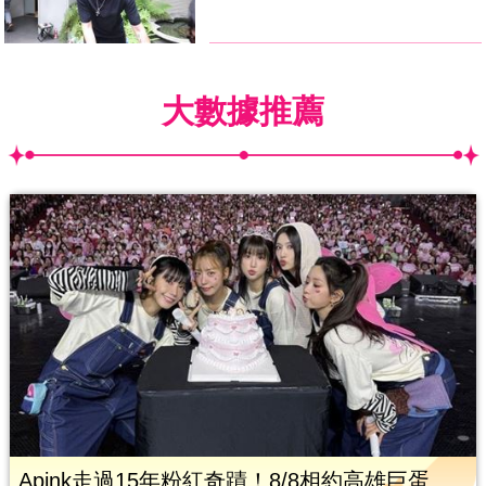
大數據推薦
Apink走過15年粉紅奇蹟！8/8相約高雄巨蛋