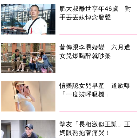
肥大叔離世享年46歲 對
手丟丟妹悼念發聲
昔傳跟李易婚變 六月遭
女兒爆喝醉就吵架
愷樂認女兒早產 道歉曝
「一度裝呼吸機」
摯友「長相激似王凱」王
媽眼熟抱著痛哭！