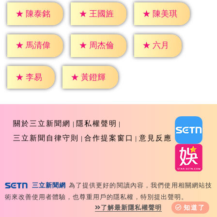
★
陳泰銘
★
王國旌
★
陳美琪
★
六月
★
馬清偉
★
周杰倫
★
李易
★
黃鐙輝
關於三立新聞網
隱私權聲明
三立新聞自律守則
合作提案窗口
意見反應
三立新聞網
為了提供更好的閱讀內容，我們使用相關網站技
Copyright ©2026 Sanlih E-Television All Rights
術來改善使用者體驗，也尊重用戶的隱私權，特別提出聲明。
Reserved 版權所有 盜用必究 台北市內湖區舊宗路一段159
了解最新隱私權聲明
知道了
號 02-8792-8888