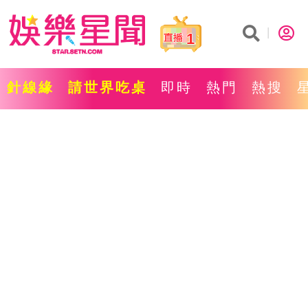
1
針線緣
請世界吃桌
即時
熱門
熱搜