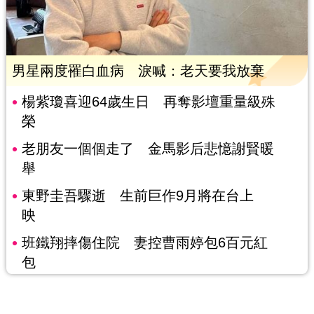
男星兩度罹白血病 淚喊：老天要我放棄
楊紫瓊喜迎64歲生日 再奪影壇重量級殊
榮
老朋友一個個走了 金馬影后悲憶謝賢暖
舉
東野圭吾驟逝 生前巨作9月將在台上
映
班鐵翔摔傷住院 妻控曹雨婷包6百元紅
包