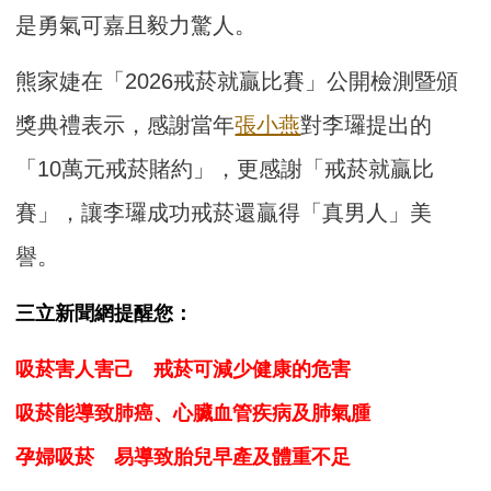
是勇氣可嘉且毅力驚人。
熊家婕在「2026戒菸就贏比賽」公開檢測暨頒
獎典禮表示，感謝當年
張小燕
對李㼈提出的
「10萬元戒菸賭約」，更感謝「戒菸就贏比
賽」，讓李㼈成功戒菸還贏得「真男人」美
譽。
三立新聞網提醒您：
吸菸害人害己 戒菸可減少健康的危害
吸菸能導致肺癌、心臟血管疾病及肺氣腫
孕婦吸菸 易導致胎兒早產及體重不足