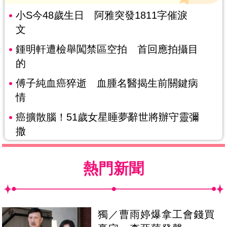
小S今48歲生日 阿雅突發1811字催淚
文
鍾明軒遭檢舉闖禁區空拍 首回應拍攝目
的
傅子純血癌猝逝 血腫名醫揭生前關鍵病
情
癌擴散腦！51歲女星睡夢辭世將辦守靈彌
撒
熱門新聞
獨／曹雨婷爆拿工會錢買