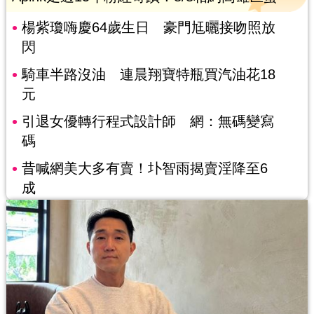
楊紫瓊嗨慶64歲生日 豪門尪曬接吻照放
閃
騎車半路沒油 連晨翔寶特瓶買汽油花18
元
引退女優轉行程式設計師 網：無碼變寫
碼
昔喊網美大多有賣！圤智雨揭賣淫降至6
成