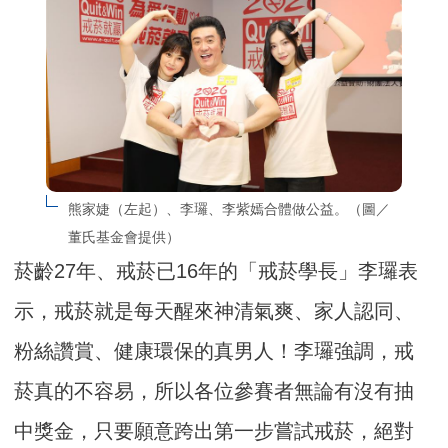
熊家婕（左起）、李㼈、李紫嫣合體做公益。（圖／
董氏基金會提供）
菸齡27年、戒菸已16年的「戒菸學長」李㼈表
示，戒菸就是每天醒來神清氣爽、家人認同、
粉絲讚賞、健康環保的真男人！李㼈強調，戒
菸真的不容易，所以各位參賽者無論有沒有抽
中獎金，只要願意跨出第一步嘗試戒菸，絕對