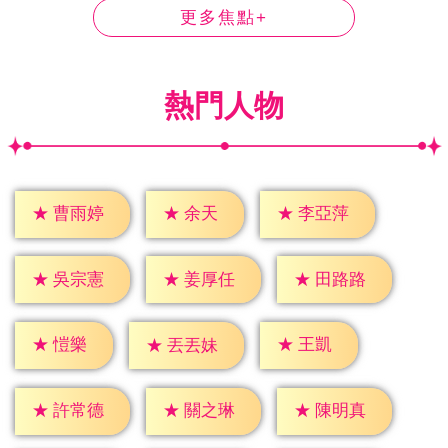
更多焦點+
熱門人物
★
余天
★
曹雨婷
★
李亞萍
★
吳宗憲
★
姜厚任
★
田路路
★
愷樂
★
王凱
★
丟丟妹
★
許常德
★
關之琳
★
陳明真