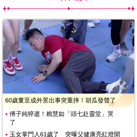
60歲董至成外景出事突重摔！胡瓜發聲了
傅子純猝逝！賴慧如「頭七赴靈堂」哭
了
玉女掌門人61歲了 突曝父健康亮紅燈開