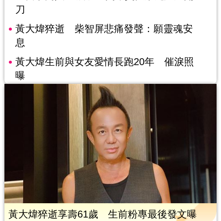
刀
黃大煒猝逝 柴智屏悲痛發聲：願靈魂安
息
黃大煒生前與女友愛情長跑20年 催淚照
曝
黃大煒猝逝享壽61歲 生前粉專最後發文曝