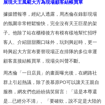
展現天王風範大方為現場顧客結帳買單
據媒體報導，經紀人透露，周杰倫在錄影現場
的氛圍非常輕鬆愉快，完全沒有天王巨星的架
子。他除了站在櫃檯後方有模有樣地幫忙招呼
客人、介紹甜甜圈口味外，玩到興起時，更一
時興起大方宣布要替現場正在排隊的多位幸運
顧客直接結帳買單，現場尖叫聲不斷。
周杰倫「一日店員」的畫面曝光後，在網路社
群上引起熱議，除了羨慕原PO可以讓天王親自
服務，網友們也紛紛搞笑留言：「這是本尊還
是...已經分不清」、「要確欸，說不定是大陸的