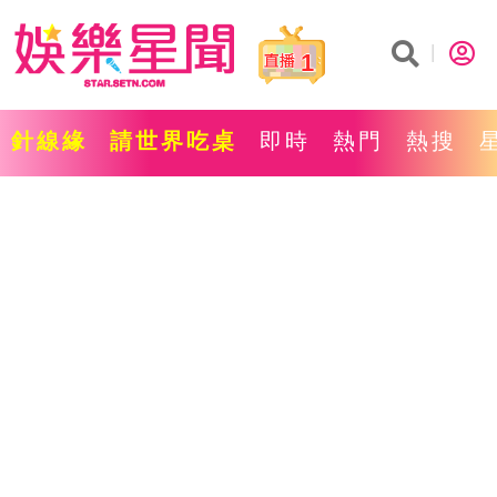
1
針線緣
請世界吃桌
即時
熱門
熱搜