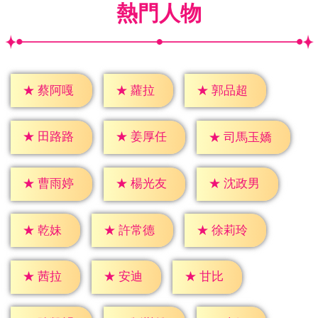
熱門人物
★
蘿拉
★
蔡阿嘎
★
郭品超
★
田路路
★
姜厚任
★
司馬玉嬌
★
曹雨婷
★
楊光友
★
沈政男
★
乾妹
★
許常德
★
徐莉玲
★
茜拉
★
安迪
★
甘比