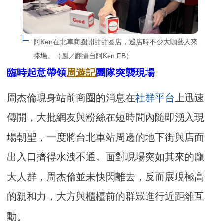
阿Ken在北車商圈開甜甜圈店，巡店時不少大咖藝人來
捧場。（圖／翻攝自阿Ken FB）
臨時起意帶領
周遊記
團隊突襲現場
周杰倫現身站前商圈的消息在
社群平台
上迅速
傳開，大批網友與粉絲在短時間內隨即湧入現
場朝聖，一度將台北車站周邊的地下街與店面
出入口擠得水洩不通。面對現場突如其來的龐
大人群，周杰倫並未快閃離去，反而展現極高
的親和力，大方與櫃檯前的群眾進行近距離互
動。