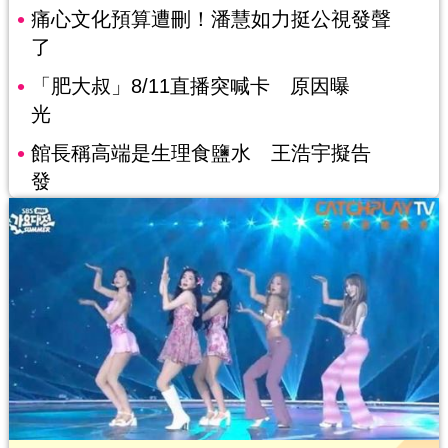
痛心文化預算遭刪！潘慧如力挺公視發聲
了
「肥大叔」8/11直播突喊卡 原因曝
光
館長稱高端是生理食鹽水 王浩宇擬告
發