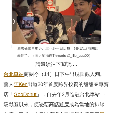
周杰倫驚喜現身北車化身一日店員，阿KEN甜甜圈店
暴動了。（圖／翻攝自Threads @_lllo_uuu00）
請繼續往下閱讀….
台北車站
商圈今（14）日下午出現圍觀人潮。
藝人
阿Ken
出道20年首度跨界投資的甜甜圈專賣
店「
GooDonut
」，自去年3月進駐台北車站一
級戰區以來，便憑藉高話題度成為當地的排隊