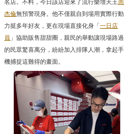
名店。不料，今日該店迎來了流行樂壇天王
周
杰倫
無預警現身。他不僅親自到場用實際行動
力挺多年好友，更在現場直接化身「
一日店
員
」協助販售甜甜圈，親民的舉動讓現場路過
的民眾驚喜萬分，紛紛加入排隊人潮，拿起手
機捕捉這難得的畫面。