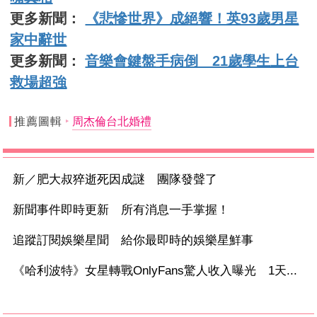
更多新聞：
《悲慘世界》成絕響！英93歲男星
家中辭世
更多新聞：
音樂會鍵盤手病倒 21歲學生上台
救場超強
推薦圖輯
周杰倫台北婚禮
新／肥大叔猝逝死因成謎 團隊發聲了
新聞事件即時更新 所有消息一手掌握！
追蹤訂閱娛樂星聞 給你最即時的娛樂星鮮事
《哈利波特》女星轉戰OnlyFans驚人收入曝光 1天...