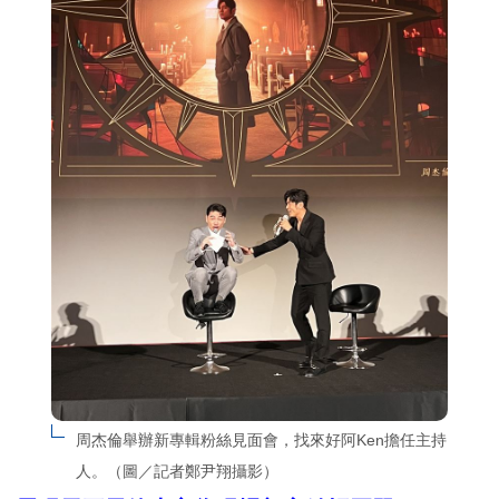
周杰倫舉辦新專輯粉絲見面會，找來好阿Ken擔任主持
人。（圖／記者鄭尹翔攝影）