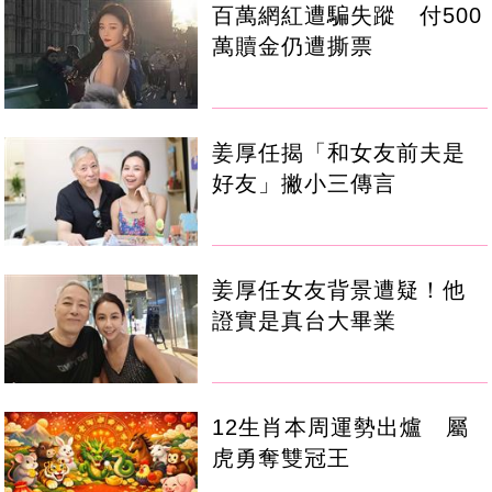
百萬網紅遭騙失蹤 付500
萬贖金仍遭撕票
姜厚任揭「和女友前夫是
好友」撇小三傳言
姜厚任女友背景遭疑！他
證實是真台大畢業
12生肖本周運勢出爐 屬
虎勇奪雙冠王