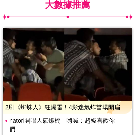
大數據推薦
2刷《蜘蛛人》狂爆雷！4影迷氣炸當場開扁
natori開唱人氣爆棚 嗨喊：超級喜歡你
們