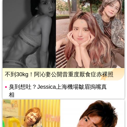
不到30kg！阿沁妻公開昔重度厭食症赤裸照
臭到想吐？Jessica上海機場皺眉摀嘴真
相