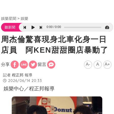
娛樂星聞
娛樂
0:00
0:00
聽新聞
周杰倫驚喜現身北車化身一日
店員 阿KEN甜甜圈店暴動了
A-
A
A+
分享
留言
記者
程正邦
報導
2026/06/14 20:33
娛樂中心／程正邦報導