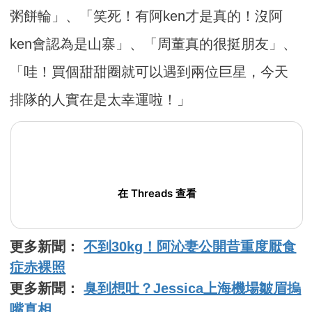
粥餅輪」、「笑死！有阿ken才是真的！沒阿
ken會認為是山寨」、「周董真的很挺朋友」、
「哇！買個甜甜圈就可以遇到兩位巨星，今天
排隊的人實在是太幸運啦！」
在 Threads 查看
更多新聞：
不到30kg！阿沁妻公開昔重度厭食
症赤裸照
更多新聞：
臭到想吐？Jessica上海機場皺眉摀
嘴真相