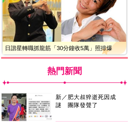
日諧星轉職抓龍筋「30分鐘收5萬」照排爆
熱門新聞
新／肥大叔猝逝死因成
謎 團隊發聲了