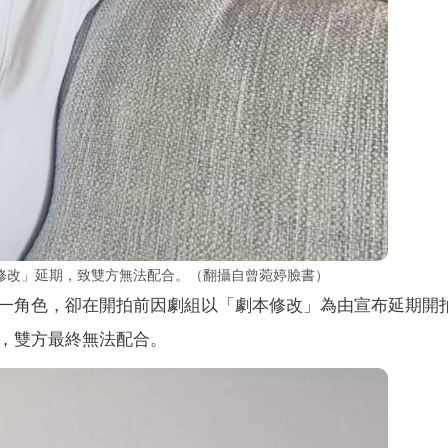
修改」延期，致雙方無法配合。（翻攝自曾菀婷臉書）
一角色，卻在開拍前因劇組以「劇本修改」為由宣布延期開
，雙方最終無法配合。