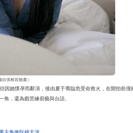
攝自張榕容臉書）
角，但因她懷孕而辭演，後由夏于喬臨危受命救火，在開拍前僅
一角，還為戲苦練廚藝與台語。
男主角換阮經天演