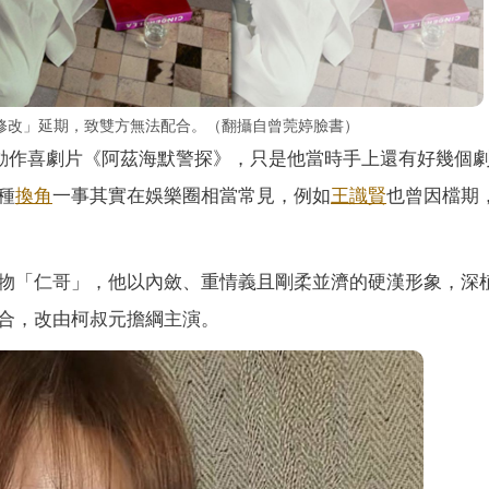
修改」延期，致雙方無法配合。（翻攝自曾莞婷臉書）
色動作喜劇片《阿茲海默警探》，只是他當時手上還有好幾個
種
換角
一事其實在娛樂圈相當常見，例如
王識賢
也曾因檔期
物「仁哥」，他以內斂、重情義且剛柔並濟的硬漢形象，深
合，改由柯叔元擔綱主演。