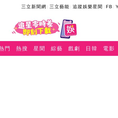
三立新聞網
三立藝能
追蹤娛樂星聞
FB
熱門
熱搜
星聞
綜藝
戲劇
日韓
電影