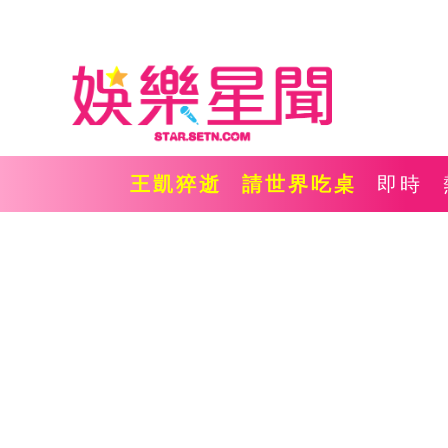
王凱猝逝
請世界吃桌
即時