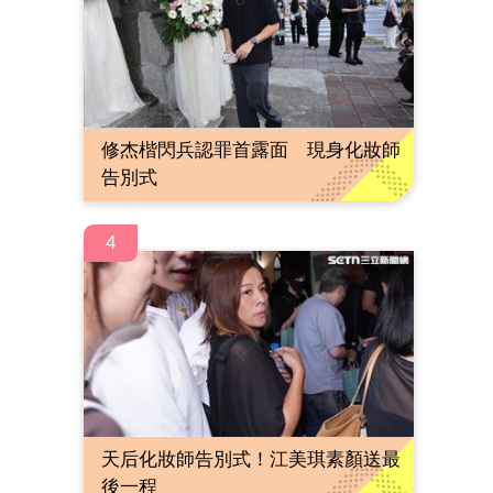
修杰楷閃兵認罪首露面 現身化妝師
告別式
4
天后化妝師告別式！江美琪素顏送最
後一程