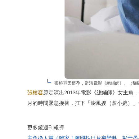
張榕容因懷孕，辭演電影《總鋪師》。（翻
張榕容
原定演出2013年電影《總鋪師》女主
月的時間緊急接替，扛下「澎風嫂（詹小婉）」
更多鏡週刊報導
主角換人當／獨家！跨國拍日片突變卦 彭于晏