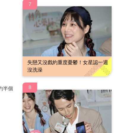
7
失戀又沒戲約重度憂鬱！女星認一週
沒洗澡
8
約半個