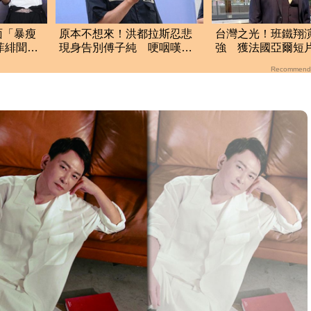
面「暴瘦
原本不想來！洪都拉斯忍悲
台灣之光！班鐵翔
禾菲緋聞
現身告別傅子純 哽咽嘆：
強 獲法國亞爾短
易
真的太不捨
「最佳演員獎」
Recommend