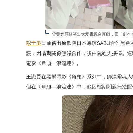
曾莞婷原欲演出大愛電視台新戲，因「劇本
彭于晏
日前傳出原欲與日本導演SABU合作黑
談，因檔期關係無緣合作，後由阮經天接棒。這
電影《角頭—浪流連》。
王識賢在黑幫電影《角頭》系列中，飾演靈魂人
但在《角頭—浪流連》中，他因檔期問題無法配