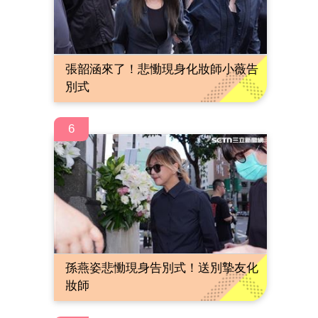
張韶涵來了！悲慟現身化妝師小薇告
別式
6
孫燕姿悲慟現身告別式！送別摯友化
妝師