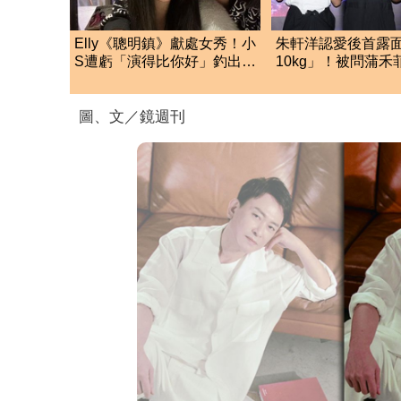
Elly《聰明鎮》獻處女秀！小
朱軒洋認愛後首露
S遭虧「演得比你好」釣出本
10kg」！被問蒲
尊9字神回覆
他認：感情很不容
圖、文／鏡週刊