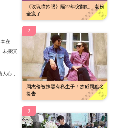
《玫瑰瞳鈴眼》隔27年突翻紅 老粉
全瘋了
2
劇本在
，未接演
植人心，
周杰倫被抹黑有私生子！杰威爾點名
提告
3