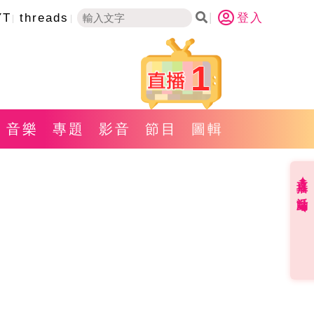
YT
threads
登入
1
音樂
專題
影音
節目
圖輯
直播✦活動