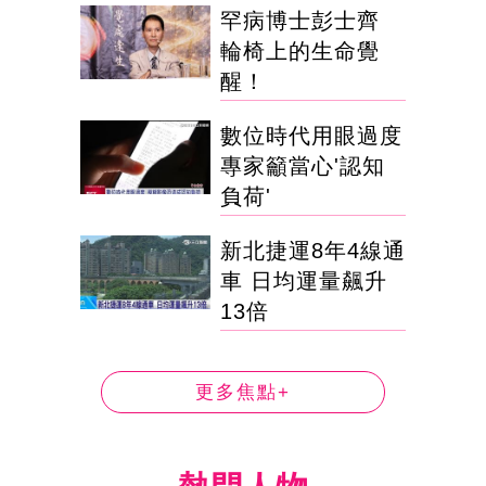
罕病博士彭士齊
輪椅上的生命覺
醒！
數位時代用眼過度
專家籲當心'認知
負荷'
新北捷運8年4線通
車 日均運量飆升
13倍
更多焦點+