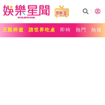
1
王凱猝逝
請世界吃桌
即時
熱門
熱搜