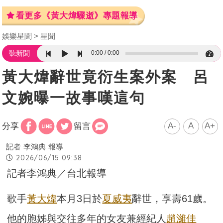
看更多《黃大煒驟逝》專題報導
娛樂星聞
星聞
0:00
0:00
聽新聞
黃大煒辭世竟衍生案外案 呂
文婉曝一故事嘆這句
A-
A
A+
分享
留言
記者
李鴻典
報導
2026/06/15 09:38
記者李鴻典／台北報導
歌手
黃大煒
本月3日於
夏威夷
辭世，享壽61歲。
他的胞姊與交往多年的女友兼經紀人
趙濰佳