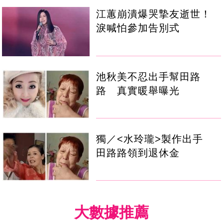
江蕙崩潰爆哭摯友逝世！
淚喊怕參加告別式
池秋美不忍出手幫田路
路 真實暖舉曝光
獨／<水玲瓏>製作出手
田路路領到退休金
大數據推薦