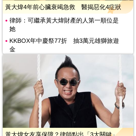
黃大煒4年前心臟衰竭急救 醫揭惡化4症狀
律師：可繼承黃大煒財產的人第一順位是
她
KKBOX年中慶祭77折 抽3萬元雄獅旅遊
金
黃大煒女友享保障？律師點出「3大關鍵」