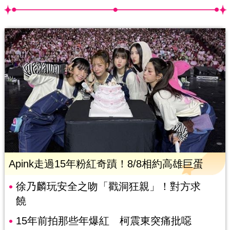
Apink走過15年粉紅奇蹟！8/8相約高雄巨蛋
徐乃麟玩安全之吻「戳洞狂親」！對方求
饒
15年前拍那些年爆紅 柯震東突痛批噁