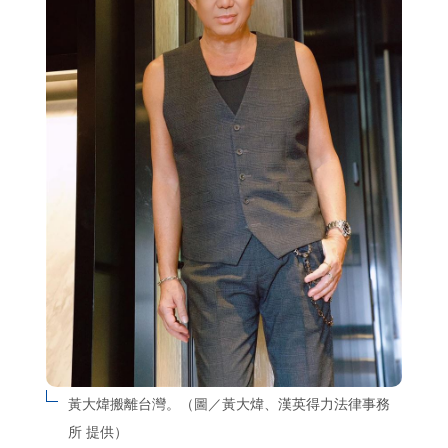
黃大煒搬離台灣。（圖／黃大煒、漢英得力法律事務
所 提供）