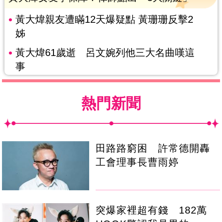
黃大煒親友遭瞞12天爆疑點 黃珊珊反擊2
姊
黃大煒61歲逝 呂文婉列他三大名曲嘆這
事
熱門新聞
田路路窮困 許常德開轟
工會理事長曹雨婷
突爆家裡超有錢 182萬