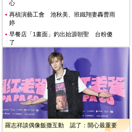
心
再槓演藝工會 池秋美、班鐵翔妻轟曹雨
婷
早餐店「1畫面」釣出始源朝聖 台粉傻
了
羅志祥談偶像飯撒互動 認了：開心最重要