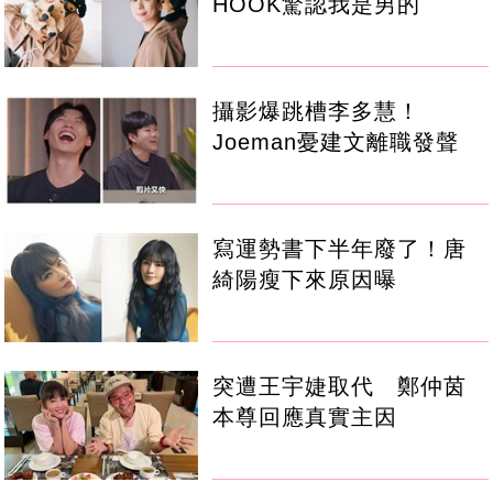
HOOK驚認我是男的
攝影爆跳槽李多慧！
Joeman憂建文離職發聲
寫運勢書下半年廢了！唐
綺陽瘦下來原因曝
突遭王宇婕取代 鄭仲茵
本尊回應真實主因