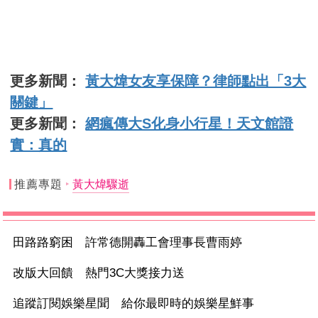
更多新聞：
黃大煒女友享保障？律師點出「3大
關鍵」
更多新聞：
網瘋傳大S化身小行星！天文館證
實：真的
推薦專題
黃大煒驟逝
田路路窮困 許常德開轟工會理事長曹雨婷
改版大回饋 熱門3C大獎接力送
追蹤訂閱娛樂星聞 給你最即時的娛樂星鮮事