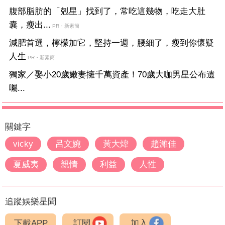
腹部脂肪的「剋星」找到了，常吃這幾物，吃走大肚
囊，瘦出...
PR・新素簡
減肥首選，檸檬加它，堅持一週，腰細了，瘦到你懷疑
人生
PR・新素簡
獨家／娶小20歲嫩妻擁千萬資產！70歲大咖男星公布遺
囑...
關鍵字
vicky
呂文婉
黃大煒
趙濰佳
夏威夷
親情
利益
人性
追蹤娛樂星聞
下載APP
訂閱
加入