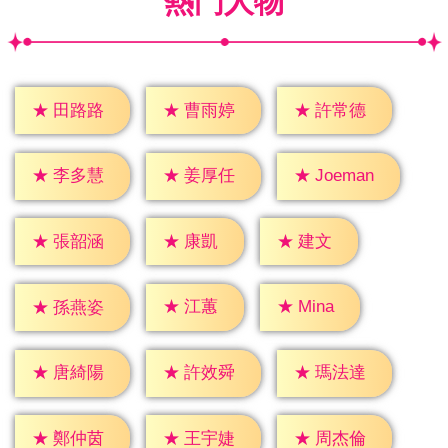
熱門人物
★
田路路
★
曹雨婷
★
許常德
★
李多慧
★
姜厚任
★
Joeman
★
康凱
★
建文
★
張韶涵
★
江蕙
★
Mina
★
孫燕姿
★
唐綺陽
★
許效舜
★
瑪法達
★
鄭仲茵
★
王宇婕
★
周杰倫