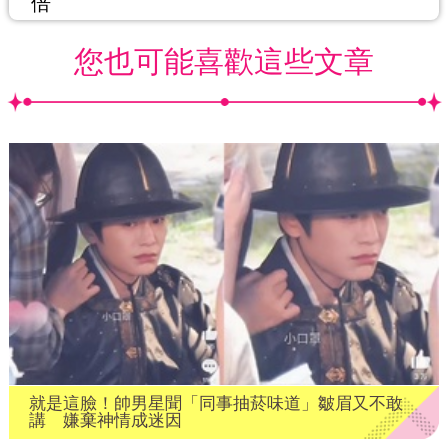
倍
您也可能喜歡這些文章
就是這臉！帥男星聞「同事抽菸味道」皺眉又不敢
講 嫌棄神情成迷因