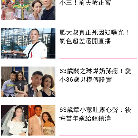
小三！前夫嗆正宮
肥大叔真正死因疑曝光！
氣色超差還開直播
63歲關之琳爆奶孫戀！愛
小36歲男模傳證實
63歲章小蕙吐露心聲：後
悔當年嫁給鍾鎮濤