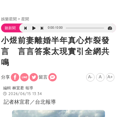
娛樂星聞
星聞
0:00
0:00
聽新聞
小煜前妻離婚半年真心炸裂發
言 言言答案太現實引全網共
鳴
A-
A
A+
分享
留言
編輯
林宜君
報導
2026/06/15 13:34
記者林宜君／台北報導