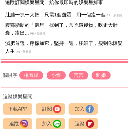
追蹤訂閱娛樂星聞 給你最即時的娛樂星鮮事
肚腩一抓一大把，只需1個雞蛋，用一個瘦一個
PR・新素簡
腹部脂肪的「剋星」找到了，常吃這幾物，吃走大肚
囊，瘦出...
PR・新素簡
減肥首選，檸檬加它，堅持一週，腰細了，瘦到你懷疑
人生
PR・新素簡
關鍵字
楊奇煜
小煜
言言
離婚
追蹤娛樂星聞
下載APP
訂閱
加入
追蹤
加入
追蹤