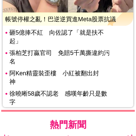
帳號停權之亂！巴逆逆買進Meta股票抗議
砸5億捧不紅 向佐認了「就是扶不
起」
張柏芝打贏官司 免賠5千萬撕違約污
名
阿Ken精靈裝歪樓 小紅被翻出封
神
徐曉晰58歲不認老 感嘆年齡只是數
字
熱門新聞