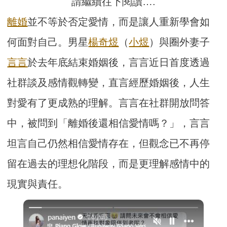
請繼續往下閱讀….
離婚
並不等於否定愛情，而是讓人重新學會如
何面對自己。男星
楊奇煜
（
小煜
）與圈外妻子
言言
於去年底結束婚姻後，言言近日首度透過
社群談及感情觀轉變，直言經歷婚姻後，人生
對愛有了更成熟的理解。言言在社群開放問答
中，被問到「離婚後還相信愛情嗎？」，言言
坦言自己仍然相信愛情存在，但觀念已不再停
留在過去的理想化階段，而是更理解感情中的
現實與責任。