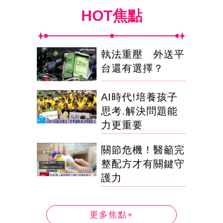
HOT焦點
執法重壓 外送平
台還有選擇？
AI時代!培養孩子
思考.解決問題能
力更重要
關節危機！醫籲完
整配方才有關鍵守
護力
更多焦點+