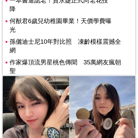
一本書逼認老！賈永婕正式向老花投
降
何猷君6歲兒幼稚園畢業！天價學費曝
光
孫儷迪士尼10年對比照 凍齡模樣震撼全
網
作家爆頂流男星桃色傳聞 35萬網友瘋朝
聖