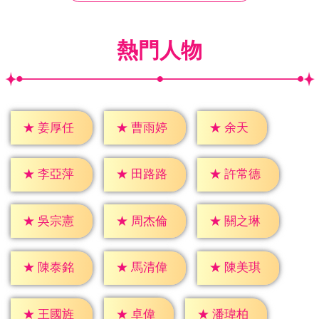
熱門人物
★
余天
★
姜厚任
★
曹雨婷
★
李亞萍
★
田路路
★
許常德
★
吳宗憲
★
周杰倫
★
關之琳
★
陳泰銘
★
馬清偉
★
陳美琪
★
卓偉
★
王國旌
★
潘瑋柏