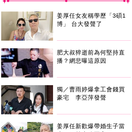
姜厚任女友稱學歷「3碩1
博」 台大發聲了
肥大叔猝逝前為何堅持直
播？網悲曝這原因
獨／曹雨婷爆拿工會錢買
豪宅 李亞萍發聲
姜厚任新歡爆帶婚生子當