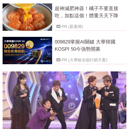
超神減肥神器！橘子不要直接
吃，加點這個！體重天天下降
PR (新素簡)
009829掌握AI關鍵 大華韓國
KOSPI 50今強勢開募
PR (大華銀全能行銷方案)