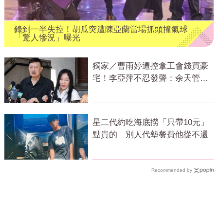
錄到一半失控！胡瓜突遭陳亞蘭當場抓頭撞氣球
「驚人慘況」曝光
獨家／曹雨婷遭控拿工會錢買豪
宅！李亞萍不忍發聲：余天管工
會都貼錢
星二代約吃海底撈「只帶10元」
點貴的 別人代墊餐費他從不還
Recommended by