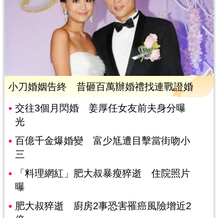
小刀婚姻告終 昔砸百萬辦婚禮找連戰證婚
交往3個月閃婚 姜厚任女友前夫身分曝
光
百億千金爆婚變 富少尪遭目擊當街吻小
三
「料理網紅」肥大叔暴瘦猝逝 住院照片
曝
肥大叔猝逝 廚房2事恐害罹癌風險增近2