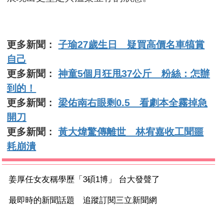
更多新聞：
子瑜27歲生日 疑買高價名車犒賞
自己
更多新聞：
神童5個月狂甩37公斤 粉絲：怎辦
到的！
更多新聞：
梁佑南右眼剩0.5 看劇本全霧掉急
開刀
更多新聞：
黃大煒驚傳離世 林宥嘉收工聞噩
耗崩潰
姜厚任女友稱學歷「3碩1博」 台大發聲了
最即時的新聞話題 追蹤訂閱三立新聞網