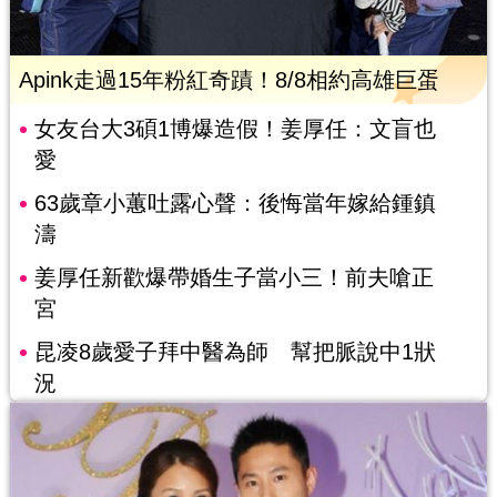
Apink走過15年粉紅奇蹟！8/8相約高雄巨蛋
女友台大3碩1博爆造假！姜厚任：文盲也
愛
63歲章小蕙吐露心聲：後悔當年嫁給鍾鎮
濤
姜厚任新歡爆帶婚生子當小三！前夫嗆正
宮
昆凌8歲愛子拜中醫為師 幫把脈說中1狀
況