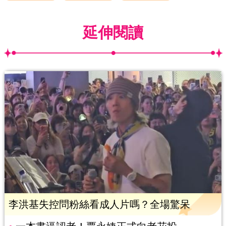
延伸閱讀
李洪基失控問粉絲看成人片嗎？全場驚呆