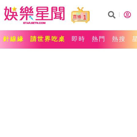
1
針線緣
請世界吃桌
即時
熱門
熱搜