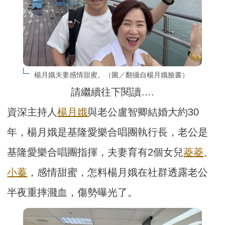
楊月娥夫妻感情甜蜜。（圖／翻攝自楊月娥臉書）
請繼續往下閱讀….
資深主持人
楊月娥
與老公盧智卿結婚大約30
年，楊月娥是基隆愛樂合唱團執行長，老公是
基隆愛樂合唱團指揮，夫妻育有2個女兒
菱菱
、
小蓁
，感情甜蜜，怎料楊月娥在社群透露老公
半夜重摔濺血，傷勢曝光了。