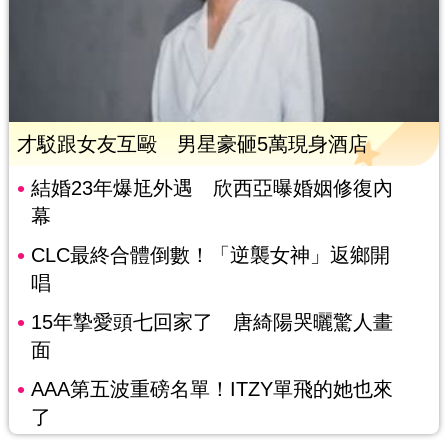
才駁跟女友互毆 男星豪砸5萬現身酒店
結婚23年爆尪外遇 欣西亞曝婚姻修復內
幕
CLC最終合體倒數！「逆襲女神」返鄉開
唱
15年摯愛頭七回家了 唐綺陽哭曬驚人畫
面
AAA第五波重磅名單！ITZY單飛的她也來
了