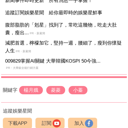
新聞事件即時更新 所有消息一手掌握！
追蹤訂閱娛樂星聞 給你最即時的娛樂星鮮事
腹部脂肪的「剋星」找到了，常吃這幾物，吃走大肚
囊，瘦出...
PR・新素簡
減肥首選，檸檬加它，堅持一週，腰細了，瘦到你懷疑
人生
PR・新素簡
009829掌握AI關鍵 大華韓國KOSPI 50今強...
PR・大華銀全能行銷方案
關鍵字
楊月娥
菱菱
小蓁
追蹤娛樂星聞
下載APP
訂閱
加入