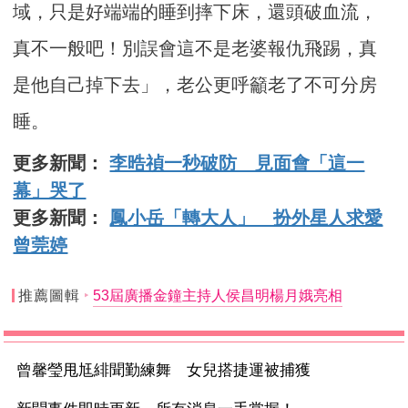
域，只是好端端的睡到摔下床，還頭破血流，
真不一般吧！別誤會這不是老婆報仇飛踢，真
是他自己掉下去」，老公更呼籲老了不可分房
睡。
更多新聞：
李晧禎一秒破防 見面會「這一
幕」哭了
更多新聞：
鳳小岳「轉大人」 扮外星人求愛
曾莞婷
推薦圖輯
53屆廣播金鐘主持人侯昌明楊月娥亮相
曾馨瑩甩尪緋聞勤練舞 女兒搭捷運被捕獲