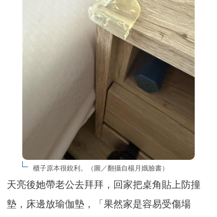
櫃子原本很銳利。（圖／翻攝自楊月娥臉書）
天亮後她帶老公去拜拜，回家把桌角貼上防撞
墊，床邊放瑜伽墊，「果然家是容易受傷場