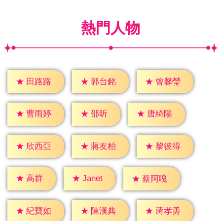
熱門人物
★
田路路
★
郭台銘
★
曾馨瑩
★
邵昕
★
曹雨婷
★
唐綺陽
★
欣西亞
★
蔣友柏
★
黎彼得
★
高群
★
Janet
★
蔡阿嘎
★
紀寶如
★
陳漢典
★
蔣孝勇