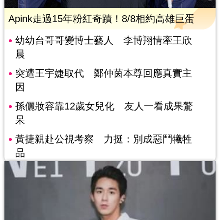
Apink走過15年粉紅奇蹟！8/8相約高雄巨蛋
幼幼台哥哥變博士藝人 李博翔情牽王欣
晨
突遭王宇婕取代 鄭仲茵本尊回應真實主
因
孫儷妝容靠12歲女兒化 友人一看成果驚
呆
黃捷親赴公視考察 力挺：別成惡鬥犧牲
品