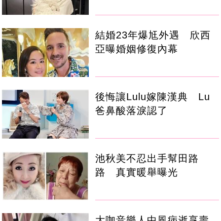
結婚23年爆尪外遇 欣西
亞曝婚姻修復內幕
後悔讓Lulu嫁陳漢典 Lu
爸鼻酸落淚認了
池秋美不忍出手幫田路
路 真實暖舉曝光
大咖音樂人中風病逝享壽