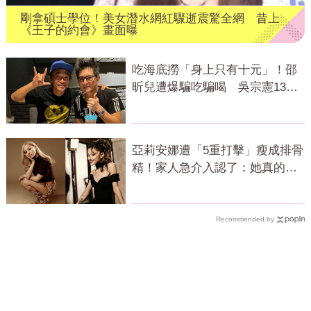
剛拿碩士學位！美女潛水網紅驟逝震驚全網 昔上
《王子的約會》畫面曝
吃海底撈「身上只有十元」！邵
昕兒遭爆騙吃騙喝 吳宗憲13字
代發聲了
亞莉安娜遭「5重打擊」瘦成排骨
精！家人急介入認了：她真的不
好
Recommended by