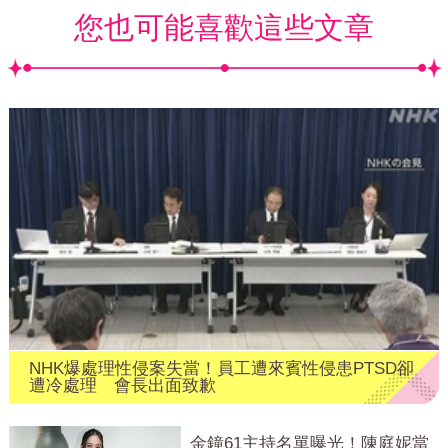
您也可能喜歡這些文章
NHK爆處理性侵案失當！員工遭來賓性侵患PTSD卻
遭冷處理 會長出面致歉
金鐘61主持名單曝光！陳庭妮當