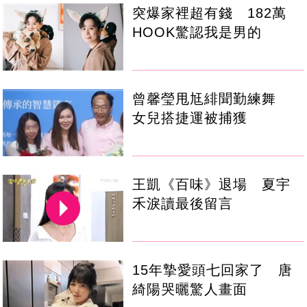
突爆家裡超有錢 182萬
HOOK驚認我是男的
曾馨瑩甩尪緋聞勤練舞
女兒搭捷運被捕獲
王凱《百味》退場 夏宇
禾淚讀最後留言
15年摯愛頭七回家了 唐
綺陽哭曬驚人畫面