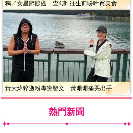
獨／女星肺腺癌一查4期 往生前吩咐買美食
黃大煒猝逝粉專突發文 黃珊珊痛哭出手
熱門新聞