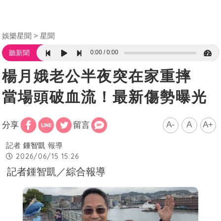
娛樂星聞
星聞
0:00
0:00
聽新聞
楊月娥老公半夜突在家重摔
當場頭破血流！最新傷勢曝光
A-
A
A+
分享
留言
記者
鍾智凱
報導
2026/06/15 15:26
記者鍾智凱／綜合報導