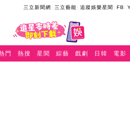
三立新聞網
三立藝能
追蹤娛樂星聞
FB
熱門
熱搜
星聞
綜藝
戲劇
日韓
電影