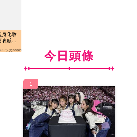
現身化妝
情哀戚告
ed by
今日頭條
1