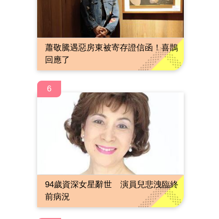
蕭敬騰遇惡房東被寄存證信函！喜鵲
回應了
6
94歲資深女星辭世 演員兒悲洩臨終
前病況