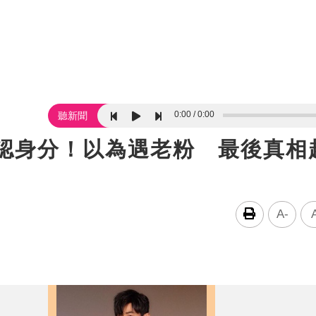
0:00
0:00
聽新聞
狂確認身分！以為遇老粉 最後真相
A-