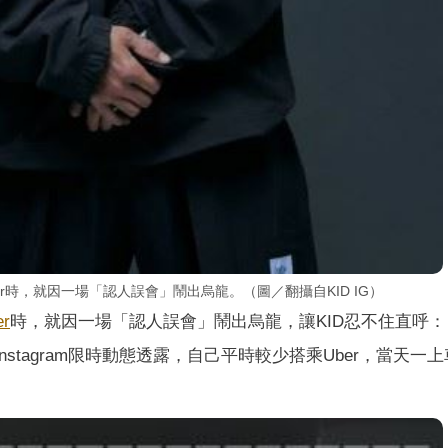
r時，就因一場「認人誤會」鬧出烏龍。（圖／翻攝自KID IG）
er
時，就因一場「認人誤會」鬧出烏龍，讓KID忍不住直呼
nstagram限時動態透露，自己平時較少搭乘Uber，當天一