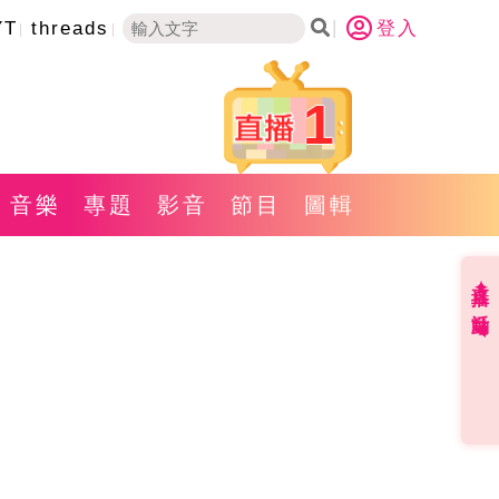
YT
threads
登入
1
音樂
專題
影音
節目
圖輯
直播✦活動