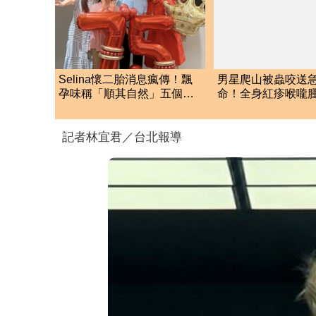
Selina懷二胎消息瘋傳！飄
男星爬山被蟲咬送
孕味稱「順其自然」五個月
命！全身紅疹喉嚨
後狀態曝光
話都十分困難
記者林宜君／台北報導