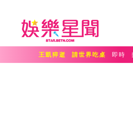
王凱猝逝
請世界吃桌
即時