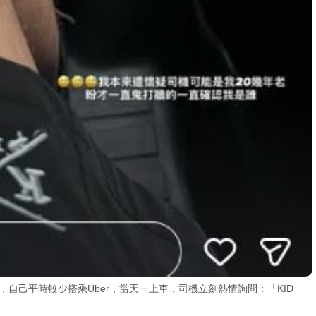
態透露，自己平時較少搭乘Uber，當天一上車，司機立刻熱情詢問：「KID