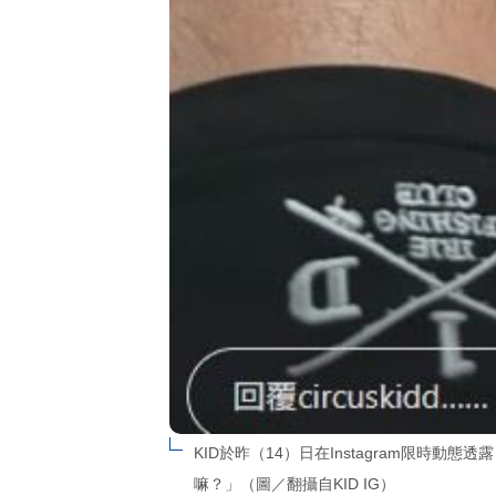
KID於昨（14）日在Instagram限時動
嘛？」（圖／翻攝自KID IG）