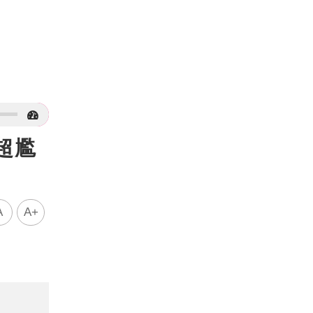
超尷
A
A+