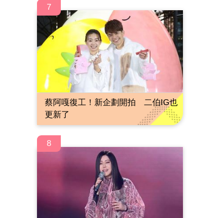
7
蔡阿嘎復工！新企劃開拍 二伯IG也
更新了
8