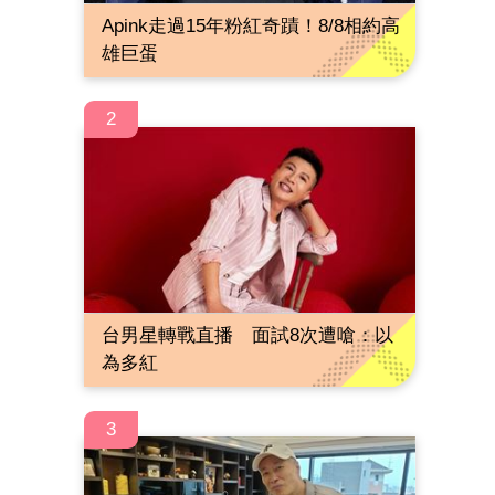
Apink走過15年粉紅奇蹟！8/8相約高
雄巨蛋
2
台男星轉戰直播 面試8次遭嗆：以
為多紅
3