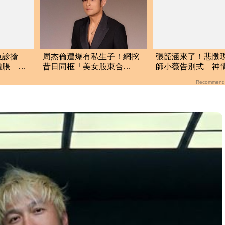
急診搶
周杰倫遭爆有私生子！網挖
張韶涵來了！悲慟
腫脹 說
昔日同框「美女股東合
師小薇告別式 神
照」 杰威爾發聲了
別老朋友
Recommend