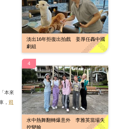
淡出16年拒復出拍戲 姜厚任轟中國
劇組
4
：「本來
上車，
司
水中熱舞翻轉爆意外 李雅英當場失
控變臉