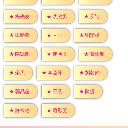
★
安迪
★
楊光友
★
沈政男
★
甘比
★
田路路
★
劉鑾雄
★
陳凱韻
★
連勝文
★
蔡依珊
★
余天
★
李亞萍
★
劉芯妤
★
王凱
★
陳沂
★
郭品超
★
許常德
★
蕭彤雯