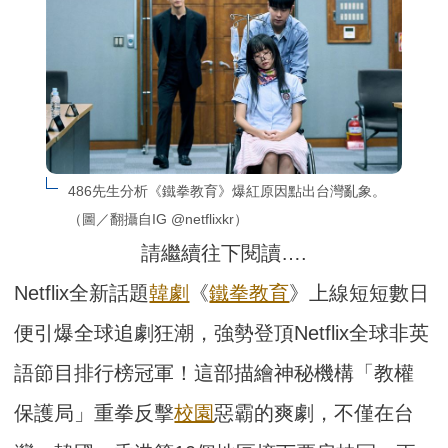
486先生分析《鐵拳教育》爆紅原因點出台灣亂象。
（圖／翻攝自IG @netflixkr）
請繼續往下閱讀….
Netflix全新話題
韓劇
《
鐵拳教育
》上線短短數日
便引爆全球追劇狂潮，強勢登頂Netflix全球非英
語節目排行榜冠軍！這部描繪神秘機構「教權
保護局」重拳反擊
校園
惡霸的爽劇，不僅在台