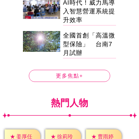
AI時代！威力馬導
入智慧營運系統提
升效率
全國首創「高溫微
型保險」 台南7
月試辦
更多焦點+
熱門人物
★
姜厚任
★
徐莉玲
★
曹雨婷