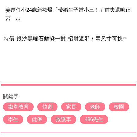
姜厚任小24歲新歡爆「帶婚生子當小三！」前夫還嗆正
宮 ...
特價 銀沙黑曜石貔貅一對 招財避邪 / 兩尺寸可挑
PR
關鍵字
鐵拳教育
韓劇
家長
老師
校園
學生
健保
救護車
486先生