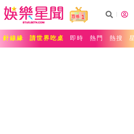
1
針線緣
請世界吃桌
即時
熱門
熱搜