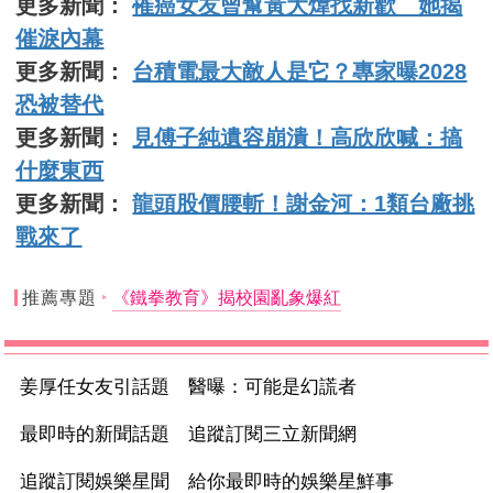
更多新聞：
罹癌女友曾幫黃大煒找新歡 她揭
催淚內幕
更多新聞：
台積電最大敵人是它？專家曝2028
恐被替代
更多新聞：
見傅子純遺容崩潰！高欣欣喊：搞
什麼東西
更多新聞：
龍頭股價腰斬！謝金河：1類台廠挑
戰來了
推薦專題
《鐵拳教育》揭校園亂象爆紅
姜厚任女友引話題 醫曝：可能是幻謊者
最即時的新聞話題 追蹤訂閱三立新聞網
追蹤訂閱娛樂星聞 給你最即時的娛樂星鮮事