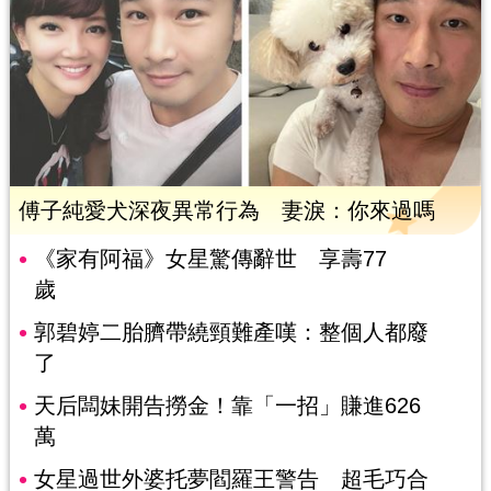
傅子純愛犬深夜異常行為 妻淚：你來過嗎
《家有阿福》女星驚傳辭世 享壽77
歲
郭碧婷二胎臍帶繞頸難產嘆：整個人都廢
了
天后闆妹開告撈金！靠「一招」賺進626
萬
女星過世外婆托夢閻羅王警告 超毛巧合