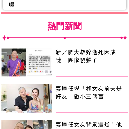
曝
熱門新聞
新／肥大叔猝逝死因成
謎 團隊發聲了
姜厚任揭「和女友前夫是
好友」撇小三傳言
姜厚任女友背景遭疑！他