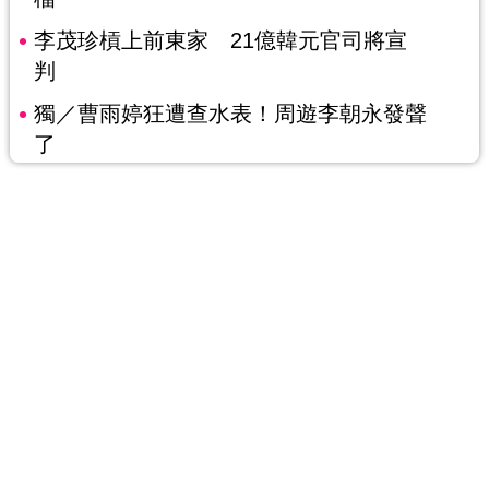
李茂珍槓上前東家 21億韓元官司將宣
判
獨／曹雨婷狂遭查水表！周遊李朝永發聲
了