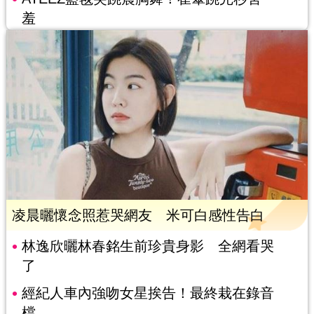
羞
凌晨曬懷念照惹哭網友 米可白感性告白
林逸欣曬林春銘生前珍貴身影 全網看哭
了
經紀人車內強吻女星挨告！最終栽在錄音
檔