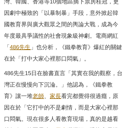
灣、韓國、香港等10個地區摘下票房桂冠，更
因劇中極致的「以暴制暴」手段，意外掀起韓
國教育界與廣大觀眾之間的輿論大戰，成為今
年度最具爭議性的社會現象級神劇。電商網紅
「
486先生
」也分析，《鐵拳教育》爆紅的關鍵
在於「打中大家心裡那口悶氣」。
486先生15日在臉書直言「其實在我的觀察，台
灣正在慢慢向下沉淪。」他認為，《鐵拳教
育》讓一堆
老師
、
家長
看完都覺得很過癮，原
因在於「它打中的不是劇情，而是大家心裡那
口悶氣。現在很多人看教育現場，真的是越看