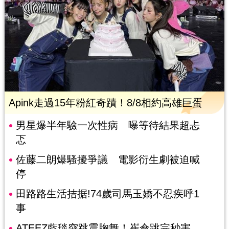
Apink走過15年粉紅奇蹟！8/8相約高雄巨蛋
男星爆半年驗一次性病 曝等待結果超忐
忑
佐藤二朗爆騷擾爭議 電影衍生劇被迫喊
停
田路路生活拮据!74歲司馬玉嬌不忍疾呼1
事
ATEEZ藍毯突跳震胸舞！崔傘跳完秒害