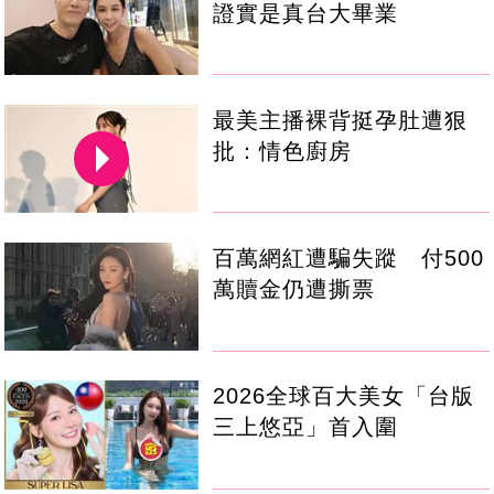
證實是真台大畢業
最美主播裸背挺孕肚遭狠
批：情色廚房
百萬網紅遭騙失蹤 付500
萬贖金仍遭撕票
2026全球百大美女「台版
三上悠亞」首入圍