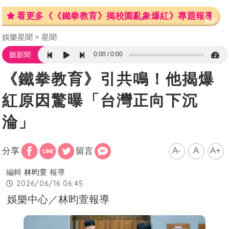
看更多《《鐵拳教育》揭校園亂象爆紅》專題報導
娛樂星聞
星聞
0:00
0:00
聽新聞
《鐵拳教育》引共鳴！他揭爆
紅原因驚曝「台灣正向下沉
淪」
A-
A
A+
分享
留言
編輯
林昀萱
報導
2026/06/16 06:45
娛樂中心／林昀萱報導