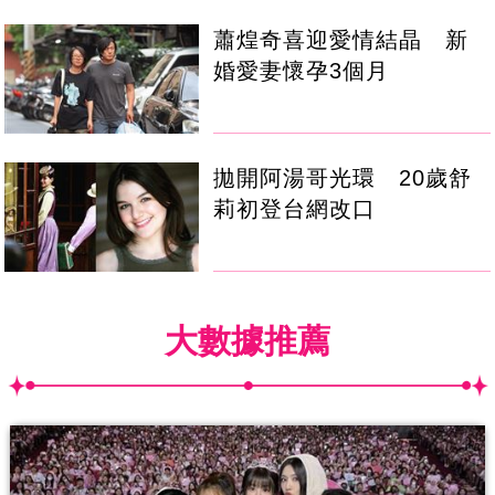
蕭煌奇喜迎愛情結晶 新
婚愛妻懷孕3個月
拋開阿湯哥光環 20歲舒
莉初登台網改口
大數據推薦