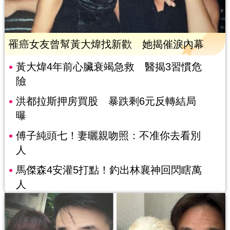
罹癌女友曾幫黃大煒找新歡 她揭催淚內幕
黃大煒4年前心臟衰竭急救 醫揭3習慣危
險
洪都拉斯押房買股 暴跌剩6元反轉結局
曝
傅子純頭七！妻曬親吻照：不准你去看別
人
馬傑森4安灌5打點！釣出林襄神回閃瞎萬
人