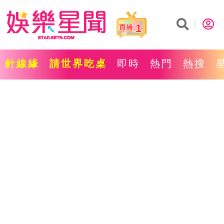
1
針線緣
請世界吃桌
即時
熱門
熱搜