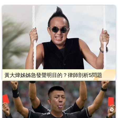
黃大煒姊姊急發聲明目的？律師剖析5問題