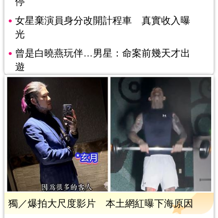
停
女星棄演員身分改開計程車 真實收入曝
光
曾是白曉燕玩伴…男星：命案前幾天才出
遊
獨／爆拍大尺度影片 本土網紅曝下海原因