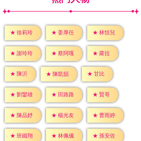
★
徐莉玲
★
姜厚任
★
林恬兒
★
蘿拉
★
謝玲玲
★
蔡阿嘎
★
陳沂
★
甘比
★
陳凱韻
★
賢哥
★
劉鑾雄
★
田路路
★
陳品妤
★
楊光友
★
曹雨婷
★
班鐵翔
★
林佩儀
★
孫安佐