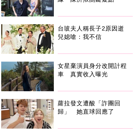
台玻夫人稱長子2原因逝
兒媳嗆：我不信
女星棄演員身分改開計程
車 真實收入曝光
蘿拉發文遭酸「詐團回
歸」 她直球回應了