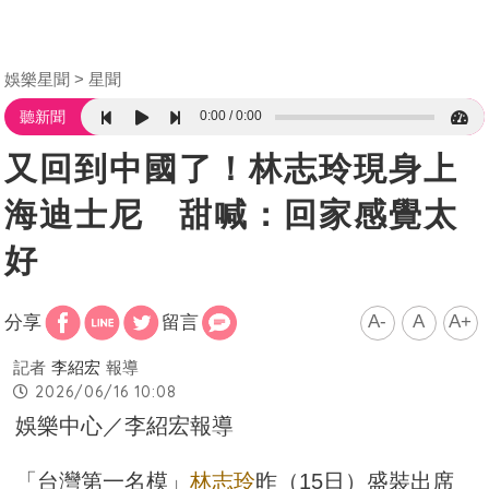
娛樂星聞
星聞
0:00
0:00
聽新聞
又回到中國了！林志玲現身上
海迪士尼 甜喊：回家感覺太
好
A-
A
A+
分享
留言
記者
李紹宏
報導
2026/06/16 10:08
娛樂中心／李紹宏報導
「台灣第一名模」
林志玲
昨（15日）盛裝出席