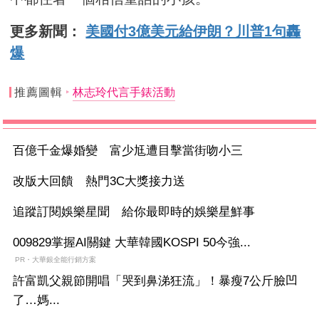
更多新聞：
美國付3億美元給伊朗？川普1句轟
爆
推薦圖輯
林志玲代言手錶活動
百億千金爆婚變 富少尪遭目擊當街吻小三
改版大回饋 熱門3C大獎接力送
追蹤訂閱娛樂星聞 給你最即時的娛樂星鮮事
009829掌握AI關鍵 大華韓國KOSPI 50今強...
PR・大華銀全能行銷方案
許富凱父親節開唱「哭到鼻涕狂流」！暴瘦7公斤臉凹
了…媽...