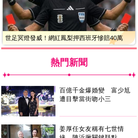
世足冥燈發威！網紅鳳梨押西班牙慘賠40萬
熱門新聞
百億千金爆婚變 富少尪
遭目擊當街吻小三
姜厚任女友稱有七世情
緣 陳沂揪關鍵疑點