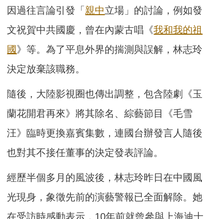
因過往言論引發「
親中
立場」的討論，例如發
文祝賀中共國慶，曾在內蒙古唱《
我和我的祖
國
》等。為了平息外界的揣測與誤解，林志玲
決定放棄該職務。
隨後，大陸影視圈也傳出調整，包含陸劇《玉
蘭花開君再來》將其除名、綜藝節目《毛雪
汪》臨時更換嘉賓集數，連國台辦發言人隨後
也對其不接任董事的決定發表評論。
經歷半個多月的風波後，林志玲昨日在中國風
光現身，象徵先前的演藝警報已全面解除。她
在受訪時感動表示，10年前就曾參與上海迪士