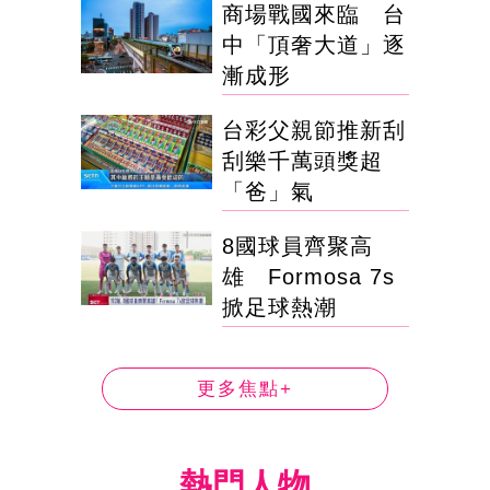
商場戰國來臨 台
中「頂奢大道」逐
漸成形
台彩父親節推新刮
刮樂千萬頭獎超
「爸」氣
8國球員齊聚高
雄 Formosa 7s
掀足球熱潮
更多焦點+
熱門人物