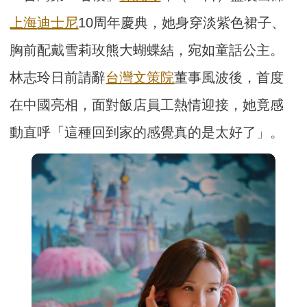
上海
迪士尼
10周年慶典，她身穿淡紫色裙子、
胸前配戴雪莉玫熊大蝴蝶結，宛如童話公主。
林志玲日前請辭
台灣文策院
董事風波後，首度
在中國亮相，面對飯店員工熱情迎接，她竟感
動直呼「這種回到家的感覺真的是太好了」。