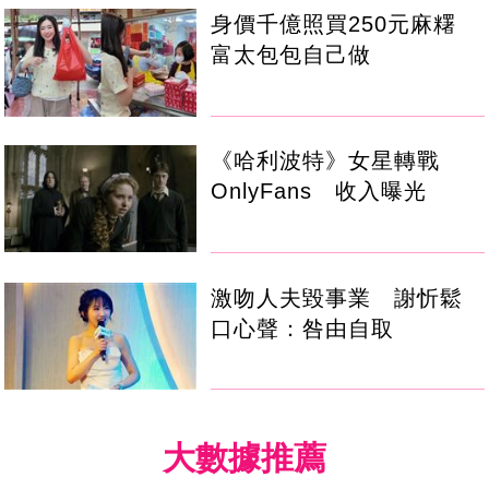
身價千億照買250元麻糬
富太包包自己做
《哈利波特》女星轉戰
OnlyFans 收入曝光
激吻人夫毀事業 謝忻鬆
口心聲：咎由自取
大數據推薦