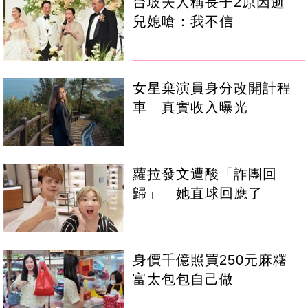
台玻夫人稱長子2原因逝
兒媳嗆：我不信
女星棄演員身分改開計程
車 真實收入曝光
蘿拉發文遭酸「詐團回
歸」 她直球回應了
身價千億照買250元麻糬
富太包包自己做