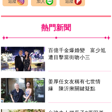
追蹤
加入
追蹤
熱門新聞
百億千金爆婚變 富少尪
遭目擊當街吻小三
姜厚任女友稱有七世情
緣 陳沂揪關鍵疑點