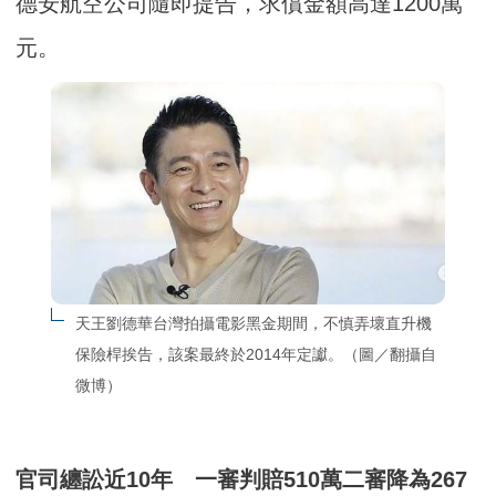
德安航空公司隨即提告，求償金額高達1200萬
元。
天王劉德華台灣拍攝電影黑金期間，不慎弄壞直升機
保險桿挨告，該案最終於2014年定讞。（圖／翻攝自
微博）
官司纏訟近10年 一審判賠510萬二審降為267