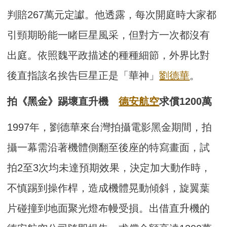
判賠267萬元定讞。他透露，每次開庭時大家都
引頸期盼能一睹巨星風采，但對方一次都沒有
出庭。依照魏平政描述的種種細節，外界比對
後直指該名挨告巨星正是「華神」
劉德華
。
拍《黑金》踢壞直升機
德安航空
求償1200萬
1997年，劉德華來台灣拍攝電影黑金期間，拍
攝一幕需沿著機體側翻至後座的特寫畫面，試
拍2至3次均未達預期效果，決定加大動作時，
不慎踢到操作桿，造成機體晃動傾斜，旋翼葉
片碰撞到地面聚光燈布幔受損。出借直升機的