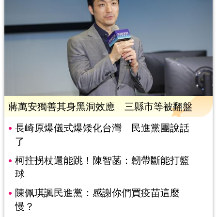
蔣萬安獨善其身黑洞效應 三縣市等被翻盤
長崎原爆儀式爆矮化台灣 民進黨團說話
了
柯拄拐杖還能跳！陳智菡：韌帶斷能打籃
球
陳佩琪諷民進黨：感謝你們買疫苗這麼
慢？