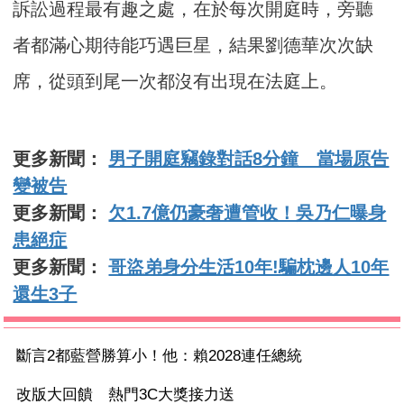
訴訟過程最有趣之處，在於每次開庭時，旁聽
者都滿心期待能巧遇巨星，結果劉德華次次缺
席，從頭到尾一次都沒有出現在法庭上。
更多新聞：
男子開庭竊錄對話8分鐘 當場原告
變被告
更多新聞：
欠1.7億仍豪奢遭管收！吳乃仁曝身
患絕症
更多新聞：
哥盜弟身分生活10年!騙枕邊人10年
還生3子
斷言2都藍營勝算小！他：賴2028連任總統
改版大回饋 熱門3C大獎接力送