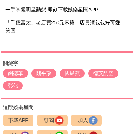
一手掌握明星動態 即刻下載娛樂星聞APP
「千億富太」老店買250元麻糬！店員讚包包好可愛
笑回...
關鍵字
劉德華
魏平政
國民黨
德安航空
彰化
追蹤娛樂星聞
下載APP
訂閱
加入