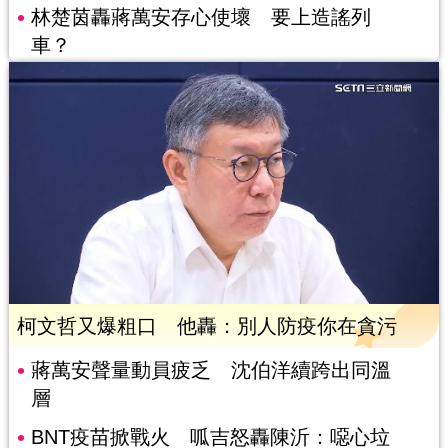
林楚茵轟蔣萬安存心使壞 要上造謠列
車？
柯文哲又爆粗口 他轟：別人防疫你在貪污
蔣萬安聲量動員疲乏 沈伯洋續跨出同溫
層
BNT疫苗掀戰火 呱吉怒轟陳沂：噁心垃