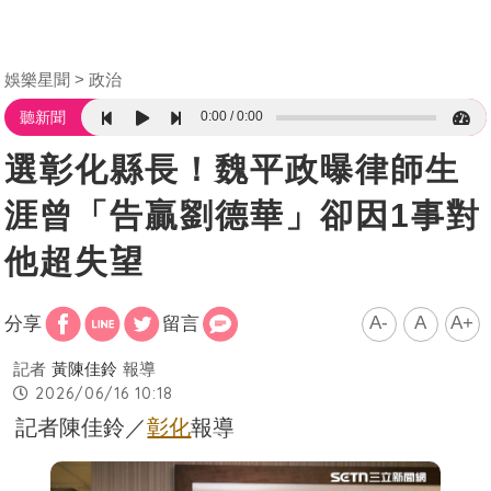
娛樂星聞
政治
0:00
0:00
聽新聞
選彰化縣長！魏平政曝律師生
涯曾「告贏劉德華」卻因1事對
他超失望
A-
A
A+
分享
留言
記者
黃陳佳鈴
報導
2026/06/16 10:18
記者陳佳鈴／
彰化
報導