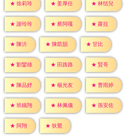
★
徐莉玲
★
姜厚任
★
林恬兒
★
蘿拉
★
謝玲玲
★
蔡阿嘎
★
陳沂
★
甘比
★
陳凱韻
★
賢哥
★
劉鑾雄
★
田路路
★
陳品妤
★
楊光友
★
曹雨婷
★
班鐵翔
★
林佩儀
★
孫安佐
★
阿翔
★
狄鶯