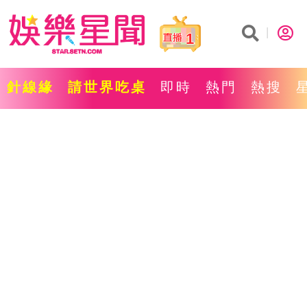
1
針線緣
請世界吃桌
即時
熱門
熱搜