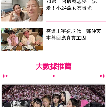
71歲「台版蘇志燮」認
愛！小24歲女友曝光
突遭王宇婕取代 鄭仲茵
本尊回應真實主因
大數據推薦