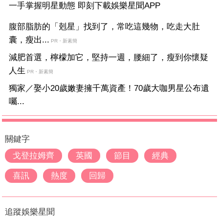
一手掌握明星動態 即刻下載娛樂星聞APP
腹部脂肪的「剋星」找到了，常吃這幾物，吃走大肚
囊，瘦出...
PR・新素簡
減肥首選，檸檬加它，堅持一週，腰細了，瘦到你懷疑
人生
PR・新素簡
獨家／娶小20歲嫩妻擁千萬資產！70歲大咖男星公布遺
囑...
關鍵字
戈登拉姆齊
英國
節目
經典
喜訊
熱度
回歸
追蹤娛樂星聞