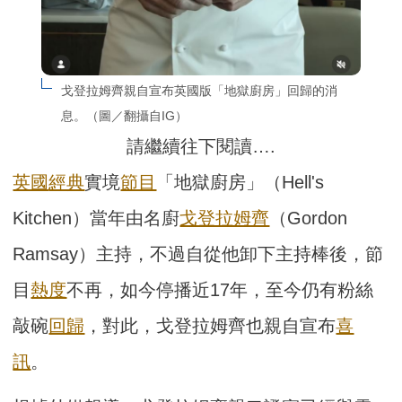
戈登拉姆齊親自宣布英國版「地獄廚房」回歸的消
息。（圖／翻攝自IG）
請繼續往下閱讀….
英國
經典
實境
節目
「地獄廚房」（Hell's
Kitchen）當年由名廚
戈登拉姆齊
（Gordon
Ramsay）主持，不過自從他卸下主持棒後，節
目
熱度
不再，如今停播近17年，至今仍有粉絲
敲碗
回歸
，對此，戈登拉姆齊也親自宣布
喜
訊
。