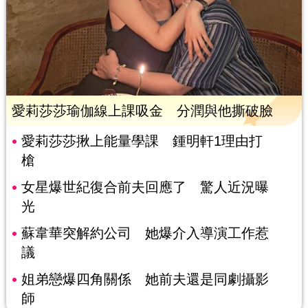
愛莉莎莎瑜伽線上課吸金 分潤與他撕破臉
愛莉莎莎揪上能量學課 鍾明軒1理由打
槍
女星爆世紀復合前夫回應了 驚人近況曝
光
蘇韋華突解約公司 她爆介入導演工作惹
議
姐弟戀爆四角關係 她前夫還是同劇攝影
師