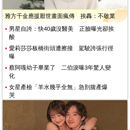
雅方千金應援厭世畫面瘋傳 挨轟：不敬業
男星自誇：快40歲沒醫美 正臉曝光卻挨
酸
愛莉莎莎板橋街頭遭擦撞 駕駛誇張行徑
曝
蔡阿嘎幼子畢業了 二伯淚曝3年驚人變
化
女星產檢「羊水幾乎全無」急剖腹產爆
哭