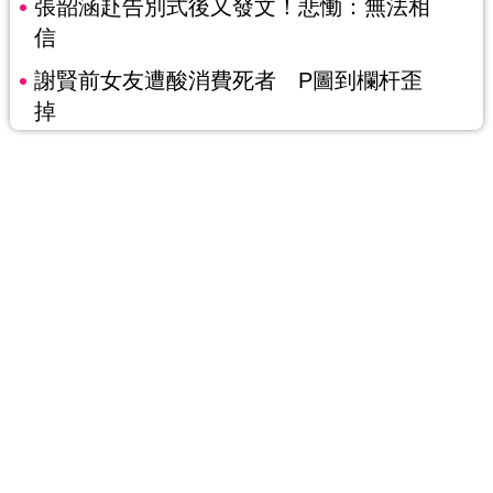
張韶涵赴告別式後又發文！悲慟：無法相
信
謝賢前女友遭酸消費死者 P圖到欄杆歪
掉