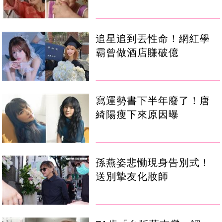
追星追到丟性命！網紅學
霸曾做酒店賺破億
寫運勢書下半年廢了！唐
綺陽瘦下來原因曝
孫燕姿悲慟現身告別式！
送別摯友化妝師