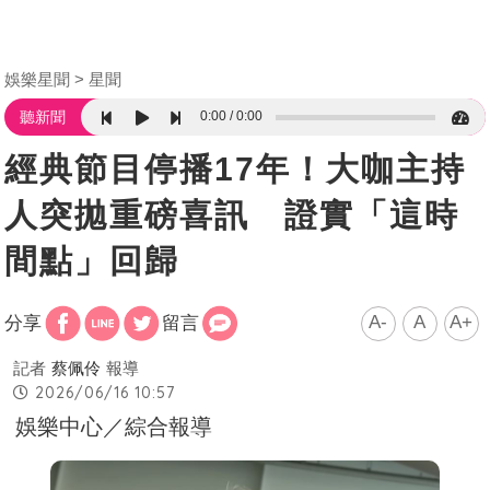
娛樂星聞
星聞
0:00
0:00
聽新聞
經典節目停播17年！大咖主持
人突拋重磅喜訊 證實「這時
間點」回歸
A-
A
A+
分享
留言
記者
蔡佩伶
報導
2026/06/16 10:57
娛樂中心／綜合報導