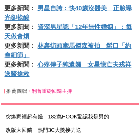
更多新聞：
男星自誇：快40歲沒醫美 正臉曝
光卻挨酸
更多新聞：
資深男星認「12年無性婚姻」：每
天做會煩
更多新聞：
林襄街頭牽馬傑森被拍 鬆口「約
會細節」
更多新聞：
心疼傅子純遺孀 女星憶亡夫戎祥
送醫搶救
推薦圖輯
利菁重磅回歸主持
突爆家裡超有錢 182萬HOOK驚認我是男的
改版大回饋 熱門3C大獎接力送