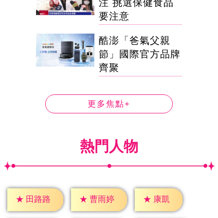
注 挑選保健食品
要注意
酷澎「爸氣父親
節」國際官方品牌
齊聚
更多焦點+
熱門人物
★
康凱
★
田路路
★
曹雨婷