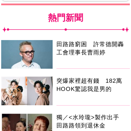
熱門新聞
田路路窮困 許常德開轟
工會理事長曹雨婷
突爆家裡超有錢 182萬
HOOK驚認我是男的
獨／<水玲瓏>製作出手
田路路領到退休金