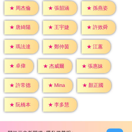
★
周杰倫
★
張韶涵
★
孫燕姿
★
唐綺陽
★
王宇婕
★
許效舜
★
江蕙
★
瑪法達
★
鄭仲茵
★
卓偉
★
杰威爾
★
張惠妹
★
Mina
★
許常德
★
顏正國
★
阮橋本
★
李多慧