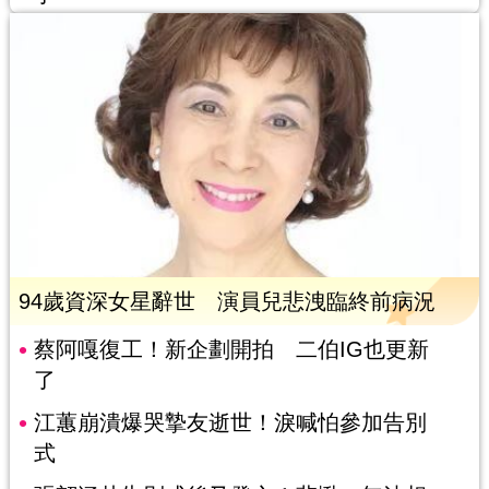
94歲資深女星辭世 演員兒悲洩臨終前病況
蔡阿嘎復工！新企劃開拍 二伯IG也更新
了
江蕙崩潰爆哭摯友逝世！淚喊怕參加告別
式