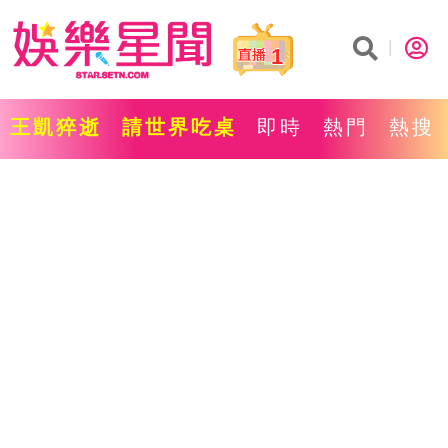
1
王凱猝逝
請世界吃桌
即時
熱門
熱搜