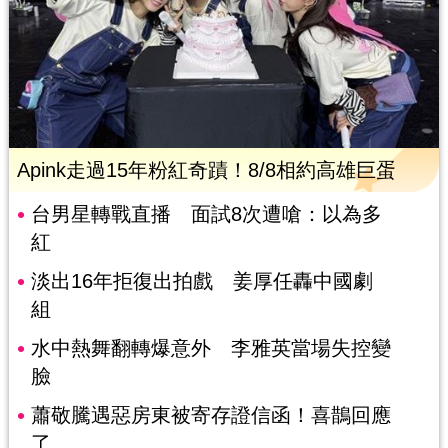
Apink走過15年粉紅奇蹟！8/8相約高雄巨蛋
台男星轉戰直播 面試8次遭嗆：以為多
紅
淡出16年拒復出拍戲 姜厚任轟中國劇
組
水中熱舞翻轉爆意外 李雅英當場失控變
臉
蕭敬騰遇惡房東被寄存證信函！喜鵲回應
了