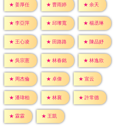
★
余天
★
姜厚任
★
曹雨婷
★
李亞萍
★
邱瓈寬
★
楊丞琳
★
王心凌
★
田路路
★
陳品妤
★
吳宗憲
★
林春銘
★
林逸欣
★
卓偉
★
宣云
★
周杰倫
★
林襄
★
潘瑋柏
★
許常德
★
霖霖
★
王凱