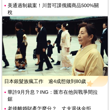
美通過制裁案！川普可課俄國商品500%關
稅
日本銀髮族瘋工作 逾4成想做到80歲
華許9月升息？ING：匯市在他與戰爭間拉
鋸
老後離婚財產怎麼分？ 丈夫退休金拒