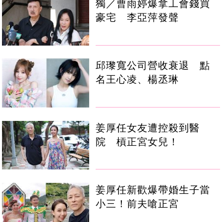
獨／曹雨婷爆拿工會錢買
豪宅 李亞萍發聲
邱瓈寬公司營收衰退 點
名王心凌、楊丞琳
姜厚任女友遭控殺到醫
院 槓正宮女兒！
姜厚任新歡爆帶婚生子當
小三！前夫嗆正宮