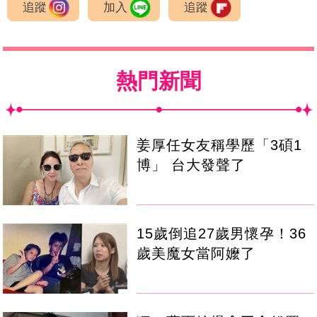
追蹤
加入
追蹤
熱門新聞
姜厚任女友稱學歷「3碩1
博」 台大發聲了
15歲倒追27歲男懷孕！36
歲美魔女當阿嬤了