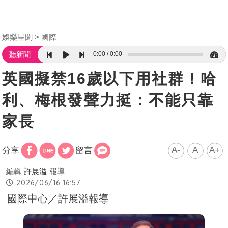
娛樂星聞
國際
0:00
0:00
聽新聞
英國擬禁16歲以下用社群！哈
利、梅根發聲力挺：不能只靠
家長
A-
A
A+
分享
留言
編輯
許展溢
報導
2026/06/16 16:57
國際中心／許展溢報導