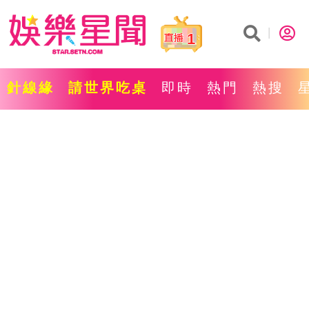
1
針線緣
請世界吃桌
即時
熱門
熱搜