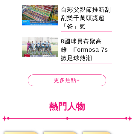
台彩父親節推新刮
刮樂千萬頭獎超
「爸」氣
8國球員齊聚高
雄 Formosa 7s
掀足球熱潮
更多焦點+
熱門人物