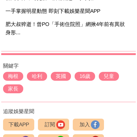
一手掌握明星動態 即刻下載娛樂星聞APP
肥大叔猝逝！曾PO「手術住院照」網揪4年前有異狀
身形...
關鍵字
梅根
哈利
英國
16歲
兒童
家長
追蹤娛樂星聞
下載APP
訂閱
加入