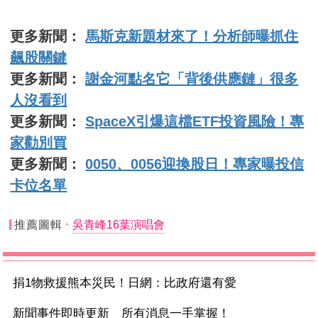
更多新聞：
馬斯克新題材來了！分析師曝抓住
飆股關鍵
更多新聞：
謝金河點名它「背後供應鏈」很多
人沒看到
更多新聞：
SpaceX引爆這檔ETF投資風險！專
家勸別買
更多新聞：
0050、0056迎換股日！專家曝投信
卡位名單
推薦圖輯
吳青峰16葉演唱會
捐1物救援熊本災民！日網：比政府還有愛
新聞事件即時更新 所有消息一手掌握！