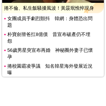
捲不倫、私生飯騷擾風波！黃晸珉憔悴現身
女團成員手劇烈顫抖 韓網：身體恐出問
題
朴寶劍替爸扛8億債 昔宣布破產仍不埋
怨
56歲男星突宣布再婚 神秘圈外妻子已懷
孕
捲校園霸凌爭議 知名韓星海外發展近況
曝