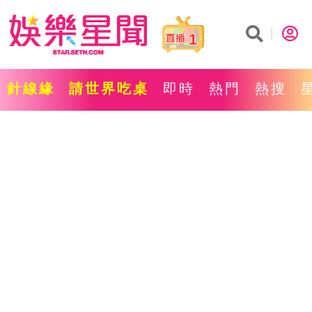
1
針線緣
請世界吃桌
即時
熱門
熱搜