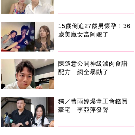
15歲倒追27歲男懷孕！36
歲美魔女當阿嬤了
陳隨意公開神級滷肉食譜
配方 網全暴動了
獨／曹雨婷爆拿工會錢買
豪宅 李亞萍發聲