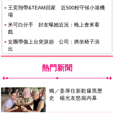
王奕翔帶&TEAM回家 近500粉守候小港機
場
米可白分手 好友曝她近況：晚上會來看
戲
女團帶傷上台突淚崩 公司：將坐椅子演
出
熱門新聞
獨／姜厚任新歡爆黑歷
史 楊光友怒揭內幕