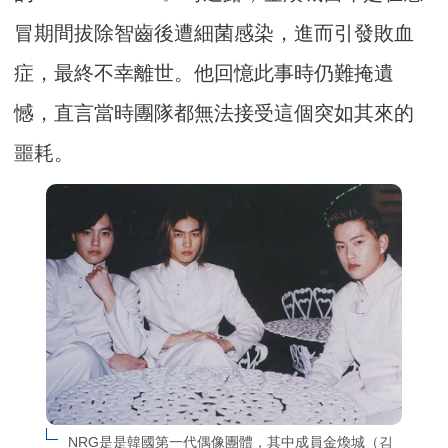
冒期間拔除智齒後遭細菌感染，進而引發敗血
症，最終不幸離世。他回憶此事時仍難掩遺
憾，直言當時團隊都無法接受這個突如其來的
噩耗。
NRG是是韓國第一代偶像團體，其中成員金煥城（김