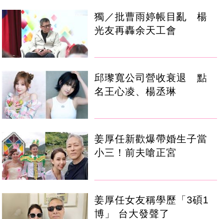
獨／批曹雨婷帳目亂 楊
光友再轟余天工會
邱瓈寬公司營收衰退 點
名王心凌、楊丞琳
姜厚任新歡爆帶婚生子當
小三！前夫嗆正宮
姜厚任女友稱學歷「3碩1
博」 台大發聲了