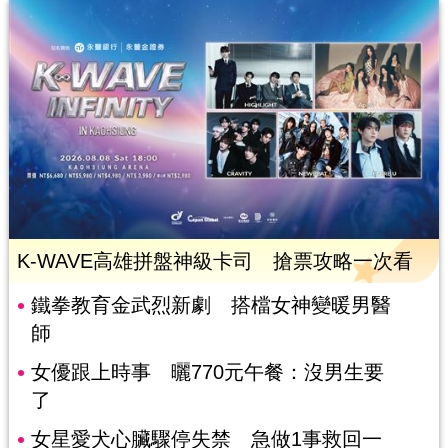
K-WAVE高雄拼盤神級卡司 搶票攻略一次看
鐵拳教育金武烈新劇 搭檔女神變暖男醫
師
女優跟上時事 曬770元午餐：沒男生要
了
女星愛犬心臟驟停失禁 急做1事救回一