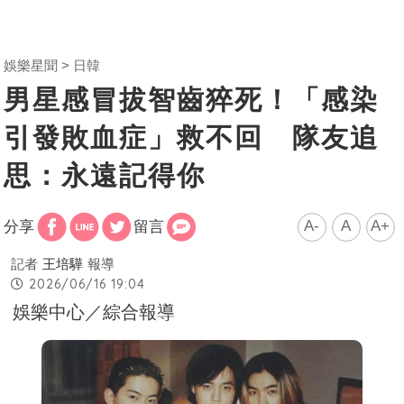
娛樂星聞
日韓
男星感冒拔智齒猝死！「感染
引發敗血症」救不回 隊友追
思：永遠記得你
A-
A
A+
分享
留言
記者
王培驊
報導
2026/06/16 19:04
娛樂中心／綜合報導