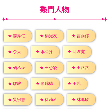
熱門人物
★
姜厚任
★
楊光友
★
曹雨婷
★
余天
★
李亞萍
★
邱瓈寬
★
楊丞琳
★
王心凌
★
田路路
★
廖峻
★
王凱
★
廖錦德
★
吳宗憲
★
徐莉玲
★
林逸欣