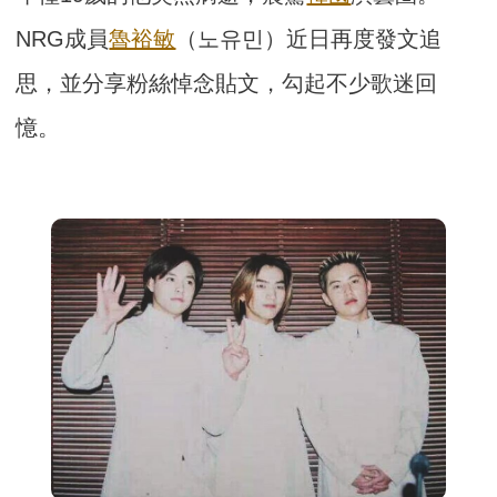
NRG成員
魯裕敏
（노유민）近日再度發文追
思，並分享粉絲悼念貼文，勾起不少歌迷回
憶。