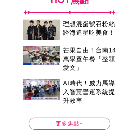
理想混蛋號召粉絲
跨海追星吃美食！
芒果自由！台南14
萬學童午餐「整顆
愛文」
AI時代！威力馬導
入智慧營運系統提
升效率
更多焦點+