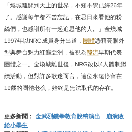
「煥城離開到天上的世界，不知不覺已經26年
了。感謝每年都不曾忘記，在忌日來看他的粉
絲們，也感謝所有一起追思他的人。」金煥城
1997年以NRG成員身分出道，
團體
憑藉亮眼外
型與舞台魅力紅遍亞洲，被視為
韓流
早期代表
團體之一。金煥城離世後，NRG改以4人體制繼
續活動，但對許多歌迷而言，這位永遠停留在
19歲的團體老么，始終是無法取代的存在。
更多新聞：
金武烈鐵拳教育脫稿演出 崩潰敗
給小學生