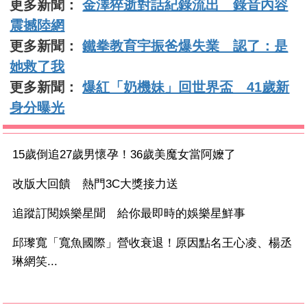
更多新聞：
金澤猝逝對話紀錄流出 錄音內容
震撼陸網
更多新聞：
鐵拳教育宇振爸爆失業 認了：是
她救了我
更多新聞：
爆紅「奶機妹」回世界盃 41歲新
身分曝光
15歲倒追27歲男懷孕！36歲美魔女當阿嬤了
改版大回饋 熱門3C大獎接力送
追蹤訂閱娛樂星聞 給你最即時的娛樂星鮮事
邱瓈寬「寬魚國際」營收衰退！原因點名王心凌、楊丞
琳網笑...