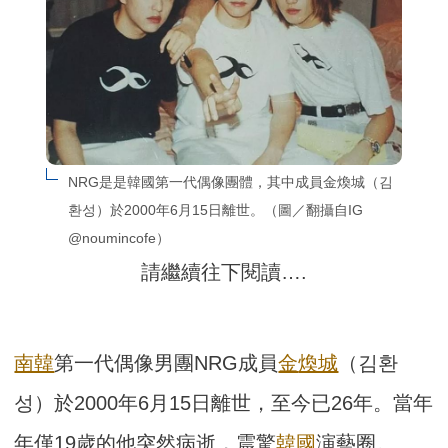
NRG是是韓國第一代偶像團體，其中成員金煥城（김
환성）於2000年6月15日離世。（圖／翻攝自IG 
@noumincofe）
請繼續往下閱讀….
南韓
第一代偶像男團NRG成員
金
煥城
（김환
성）於2000年6月15日離世，至今已26年。當年
年僅19歲的他突然病逝，震驚
韓國
演藝圈。