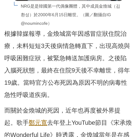
NRG是是韓國第一代偶像團體，其中成員金煥城（김
환성）於2000年6月15日離世。（圖／翻攝自IG 
@noumincofe）
根據韓媒報導，金煥城當年因感冒症狀住院治
療，未料短短3天後病情急轉直下，出現高燒與
呼吸困難症狀，被緊急轉送加護病房。之後陷
入腦死狀態，最終在住院9天後不幸離世，得年
19歲。當時官方公布死因為原因不明的病毒性
急性呼吸道疾病。
而關於金煥城的死因，近年也再度被外界提
起。歌手
鄭元寬
去年登上YouTube節目《宋承煥
的Wonderful Life》時透露，金煥城當年是在感