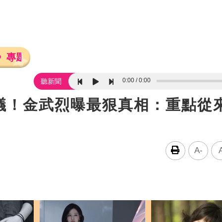
》專題報導
0:00
0:00
聽新聞
議！金武烈曝最狠真相：重點從
A-