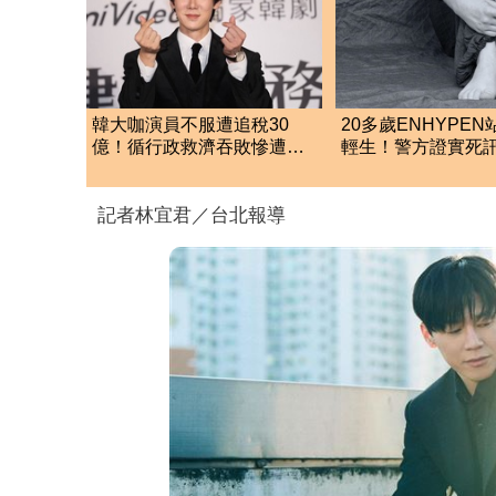
韓大咖演員不服遭追稅30
20多歲ENHYPE
億！循行政救濟吞敗慘遭駁
輕生！警方證實死
回 公司最新回應曝光
住處曝光令人鼻酸
記者林宜君／台北報導