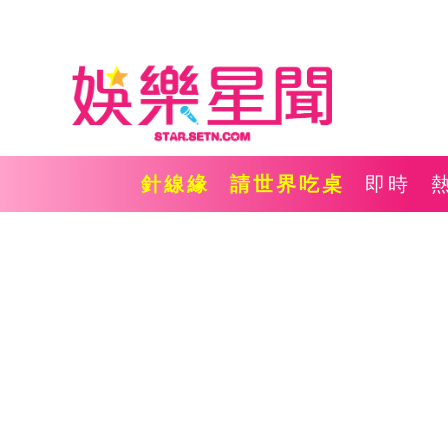
針線緣
請世界吃桌
即時