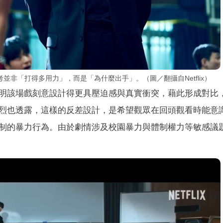
非「打得多用力」，而是「為什麼出手」。（圖／翻攝自Netflix）
明該場戲刻意設計得更具壓迫感與真實衝突，藉此形成對比
烈也透露，這樣的反差設計，是希望觀眾在回頭觀看時能意
制的暴力行為。由於劇情涉及校園暴力與體制權力等敏感議