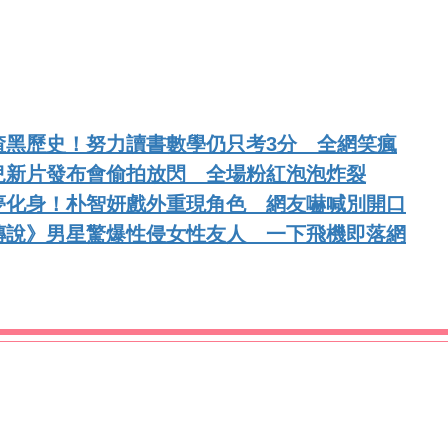
渣黑歷史！努力讀書數學仍只考3分 全網笑瘋
兒新片發布會偷拍放閃 全場粉紅泡泡炸裂
夢化身！朴智妍戲外重現角色 網友嚇喊別開口
傳說》男星驚爆性侵女性友人 一下飛機即落網