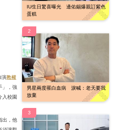
IU生日驚喜曝光 邊佑錫爆親訂紫色
蛋糕
2
飾演
教權
手」，強
男星兩度罹白血病 淚喊：老天要我
放棄
介入校園
3
指出，他
必須讓觀