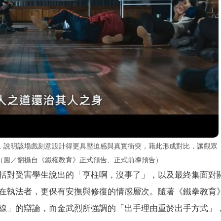
，說明該場戲刻意設計得更具壓迫感與真實衝突，藉此形成對比，讓觀眾
（圖／翻攝自《鐵權教育》正式預告、正式前導預告）
括對受害學生說出的「亨柱啊，沒事了」，以及最終集面對
在執法者，更保有安撫與修復的情感層次。隨著《鐵拳教育
線」的辯論，而金武烈所強調的「出手理由重於出手方式」