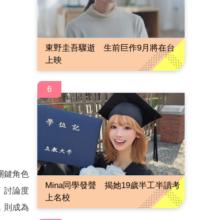
東野圭吾驟逝 生前巨作9月將在台
上映
6
關鍵角色
Mina同學發聲 揭她19歲半工半讀考
》討論度
上名校
，則成為