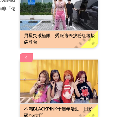
而非「傷
男星突破極限 秀服遭丟披粉紅垃圾
袋登台
4
不滿BLACKPINK十週年活動 日粉
砸YG大門