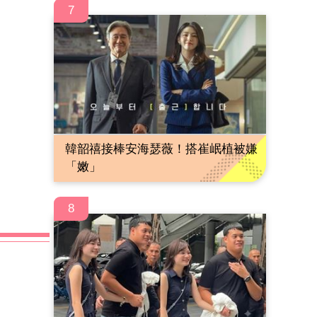
7
韓韶禧接棒安海瑟薇！搭崔岷植被嫌
「嫩」
8