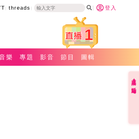
YT
threads
登入
1
音樂
專題
影音
節目
圖輯
直播✦活動