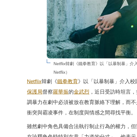
Netflix韓劇《鐵拳教育》以「以暴制暴
Netflix）
Netflix
韓劇《
鐵拳教育
》以「以暴制暴」介入校
保護局
督察
羅華振
的
金武烈
，近日受訪時坦言，
調暴力在劇中必須被放在教育脈絡下理解，而不
衝突與霸凌事件，在制度與情感之間尋找平衡。
雖然劇中角色具備合法執行制止行為的權力，但
在詮釋角色時特別在意「力道的分寸」。他表示