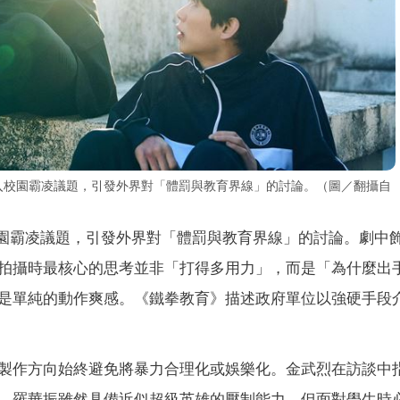
」介入校園霸凌議題，引發外界對「體罰與教育界線」的討論。（圖／翻攝自
園霸凌議題，引發外界對「體罰與教育界線」的討論。劇中
拍攝時最核心的思考並非「打得多用力」，而是「為什麼出
是單純的動作爽感。《鐵拳教育》描述政府單位以強硬手段
製作方向始終避免將暴力合理化或娛樂化。金武烈在訪談中
，羅華振雖然具備近似超級英雄的壓制能力，但面對學生時