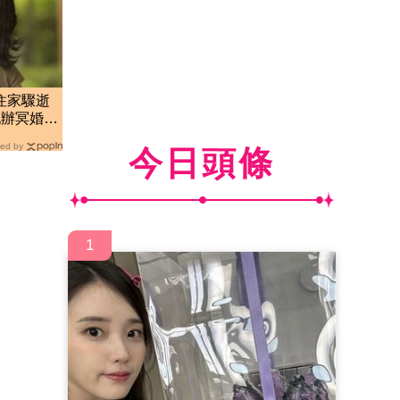
住家驟逝
替她辦冥婚
ed by
今日頭條
1