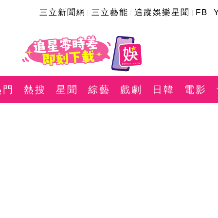
三立新聞網
三立藝能
追蹤娛樂星聞
FB
熱門
熱搜
星聞
綜藝
戲劇
日韓
電影