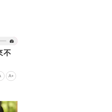
來不
A
A+