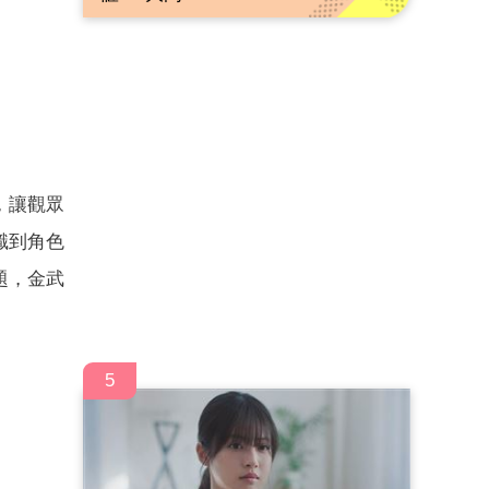
，讓觀眾
識到角色
題，金武
5