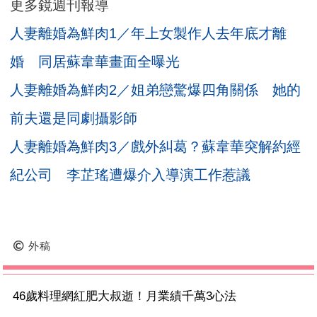
更多鏡週刊報導
人妻離婚為鮮肉1／年上女製作人去年底才離
婚 同居蘇韋華畫面全曝光
人妻離婚為鮮肉2／姐弟戀驚爆四角關係 她的
前夫還是同劇攝影師
人妻離婚為鮮肉3／戲外糾葛？蘇韋華突解約經
紀公司 李芷瑤遭爆介入導演工作惹議
外稿
46歲料理網紅肥大叔逝！月業績千萬3心法