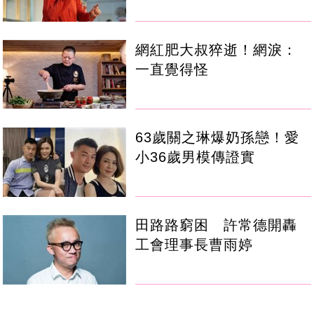
網紅肥大叔猝逝！網淚：
一直覺得怪
63歲關之琳爆奶孫戀！愛
小36歲男模傳證實
田路路窮困 許常德開轟
工會理事長曹雨婷