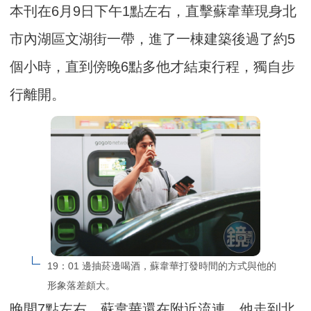
本刊在6月9日下午1點左右，直擊蘇韋華現身北
市內湖區文湖街一帶，進了一棟建築後過了約5
個小時，直到傍晚6點多他才結束行程，獨自步
行離開。
19：01 邊抽菸邊喝酒，蘇韋華打發時間的方式與他的
形象落差頗大。
晚間7點左右，蘇韋華還在附近流連，他走到北