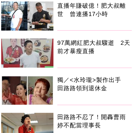
直播年賺破億！肥大叔離
世 曾連播17小時
97萬網紅肥大叔驟逝 2天
前才暴瘦直播
獨／<水玲瓏>製作出手
田路路領到退休金
田路路不忍了！開轟曹雨
婷不配當理事長