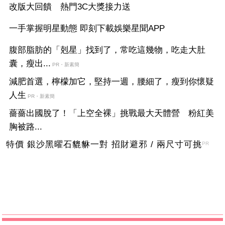
改版大回饋 熱門3C大獎接力送
一手掌握明星動態 即刻下載娛樂星聞APP
腹部脂肪的「剋星」找到了，常吃這幾物，吃走大肚
囊，瘦出...
PR・新素簡
減肥首選，檸檬加它，堅持一週，腰細了，瘦到你懷疑
人生
PR・新素簡
薔薔出國脫了！「上空全裸」挑戰最大天體營 粉紅美
胸被路...
特價 銀沙黑曜石貔貅一對 招財避邪 / 兩尺寸可挑
PR