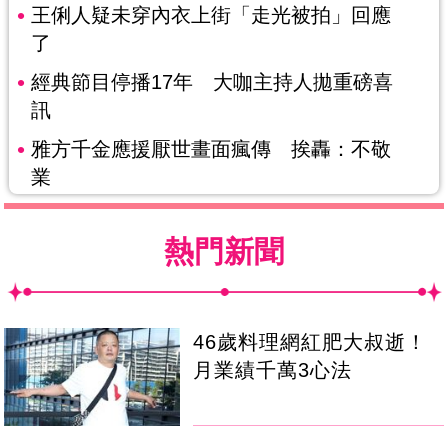
王俐人疑未穿內衣上街「走光被拍」回應
了
經典節目停播17年 大咖主持人拋重磅喜
訊
雅方千金應援厭世畫面瘋傳 挨轟：不敬
業
熱門新聞
46歲料理網紅肥大叔逝！
月業績千萬3心法