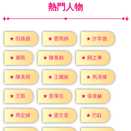
熱門人物
★
田路路
★
曹雨婷
★
許常德
★
康凱
★
陳泰銘
★
關之琳
★
陳美琪
★
王國旌
★
馬清偉
★
王凱
★
姜厚任
★
張凌赫
★
巴鈺
★
周定緯
★
梁文音