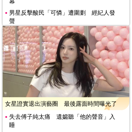
幕
男星反擊酸民「可憐」遭圍剿 經紀人發
聲
女星證實退出演藝圈 最後露面時間曝光了
失去傅子純太痛 遺孀聽「他的聲音」入
睡