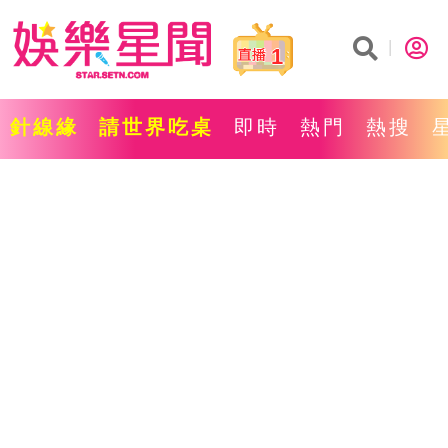
1
針線緣
請世界吃桌
即時
熱門
熱搜