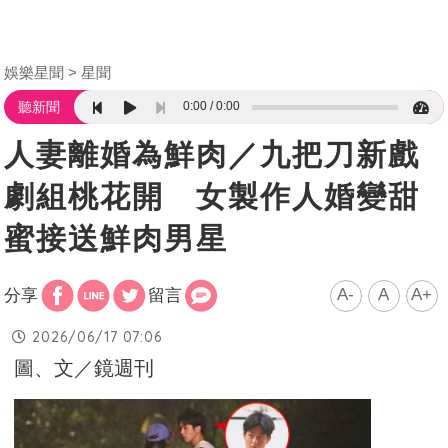
娛樂星聞
星聞
0:00
0:00
聽新聞
人妻離婚為鮮肉／九把刀新戲
劇組桃花開 女製作人婚變甜
蜜接送鮮肉男星
A-
A
A+
分享
留言
2026/06/17 07:06
圖、文／鏡週刊