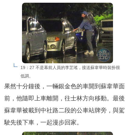
19：27 不是幕前人員的李芷瑤，接送蘇韋華時裝扮很
低調。
果然十分鐘後，一輛銀金色的車開到蘇韋華面
前，他隨即上車離開，往士林方向移動。最後
蘇韋華被載到中社路二段的公車站牌旁，與駕
駛先後下車，一起漫步回家。