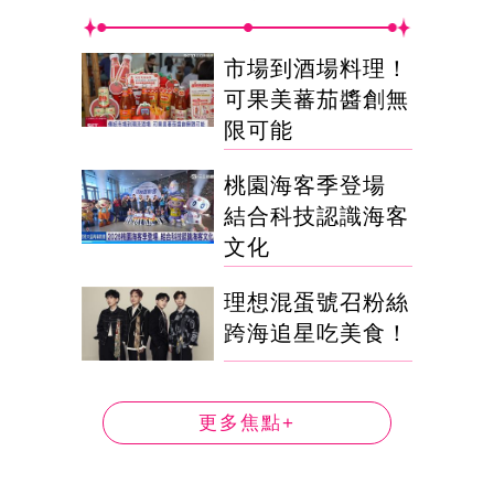
市場到酒場料理！
可果美蕃茄醬創無
限可能
桃園海客季登場
結合科技認識海客
文化
理想混蛋號召粉絲
跨海追星吃美食！
更多焦點+