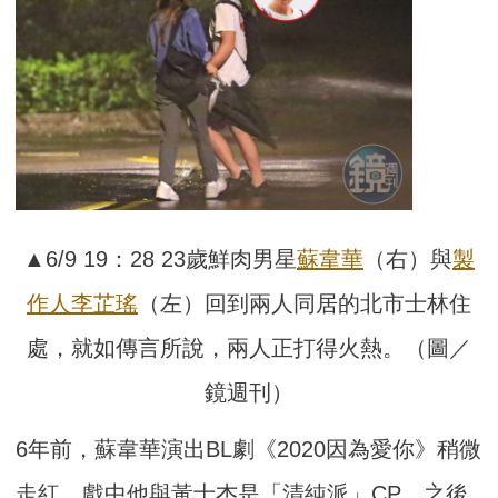
▲6/9 19：28 23歲鮮肉男星
蘇韋華
（右）與
製
作人
李芷瑤
（左）回到兩人同居的北市士林住
處，就如傳言所說，兩人正打得火熱。（圖／
鏡週刊）
6年前，蘇韋華演出BL劇《2020因為愛你》稍微
走紅，戲中他與黃士杰是「清純派」CP，之後