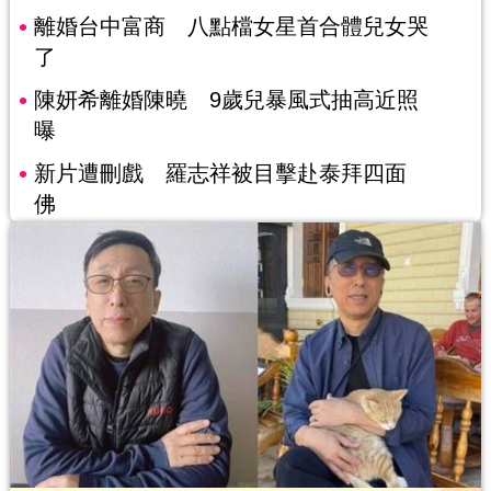
離婚台中富商 八點檔女星首合體兒女哭
了
陳妍希離婚陳曉 9歲兒暴風式抽高近照
曝
新片遭刪戲 羅志祥被目擊赴泰拜四面
佛