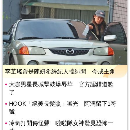
李芷瑤曾是陳妍希經紀人擋緋聞 今成主角
大咖男星長城擊鼓爆辱華 官方認錯道歉
了
HOOK「絕美長髮照」曝光 阿滴留下1符
號
冷氣打開傳怪聲 啦啦隊女神驚見恐怖一