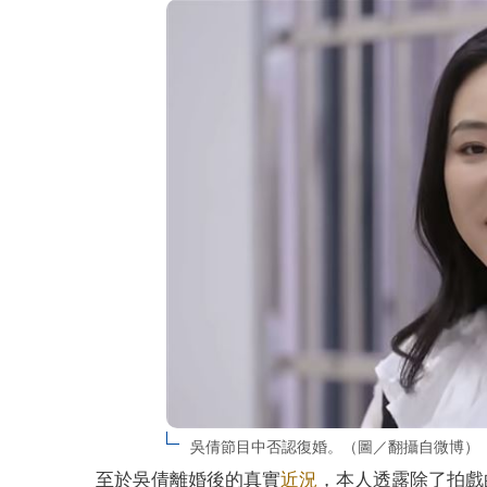
吳倩節目中否認復婚。（圖／翻攝自微博）
至於吳倩離婚後的真實
近況
，本人透露除了拍戲