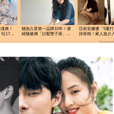
陳漢典！
穩坐占星第一品牌10年！唐
亞莉安娜遭「5重
吐17字
綺陽被傳「討厭雙子座」
排骨精！家人急介
本人親揭真相
她真的不好
Recommend