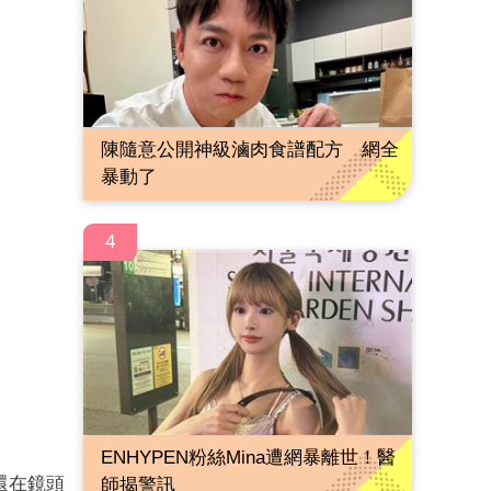
陳隨意公開神級滷肉食譜配方 網全
暴動了
4
ENHYPEN粉絲Mina遭網暴離世！醫
還在鏡頭
師揭警訊