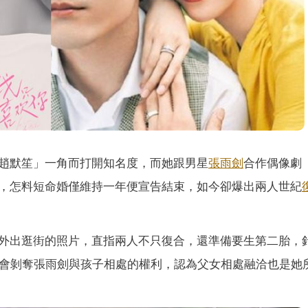
趙默笙」一角而打開知名度，而她跟男星
張雨劍
合作偶像劇
，怎料短命婚僅維持一年便宣告結束，如今卻爆出兩人世紀
外出逛街的照片，直指兩人不只復合，還準備要生第二胎，
不會剝奪張雨劍與孩子相處的權利，認為父女相處融洽也是她