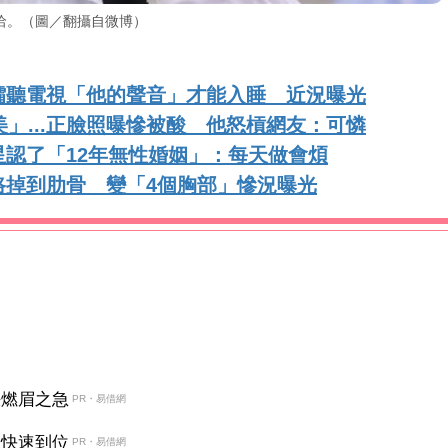
洽。（圖／翻攝自微博）
孀聽電視「他的聲音」才能入睡 近況曝光
美」...正臉照曝慘被酸 他怒槓網友：可憐
認了「12年無性婚姻」：每天做會煩
路掉到肋骨 變「4個胸部」慘況曝光
決燃眉之急
PR・易借網
金快速到位
PR・易借網