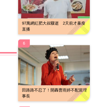
97萬網紅肥大叔驟逝 2天前才暴瘦
直播
6
田路路不忍了！開轟曹雨婷不配當理
事長