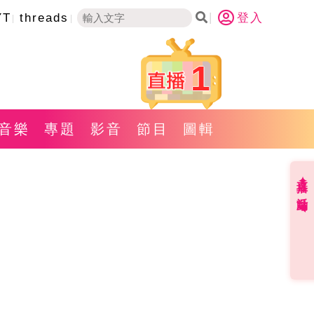
YT
threads
登入
1
音樂
專題
影音
節目
圖輯
直播✦活動