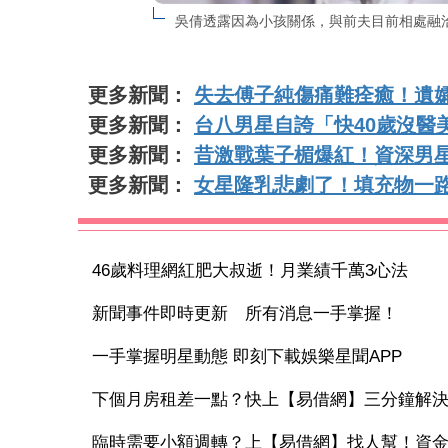
吳倩透露因為小孩關係，與前夫目前相處融
更多新聞：
失去傅子純傷痛難痊癒！遺
更多新聞：
台八男星自誇「快40歲沒醫
更多新聞：
昔激戰葉子楣爆紅！資深男星
更多新聞：
女星隆乳悲劇了！填充物一
46歲料理網紅肥大叔逝！月業績千萬3心法
新聞事件即時更新 所有消息一手掌握！
一手掌握明星動態 即刻下載娛樂星聞APP
下個月房租差一點？快上【易借網】三分鐘解
臨時需要小額週轉？上【易借網】找人幫！資