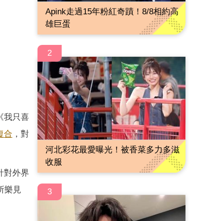
Apink走過15年粉紅奇蹟！8/8相約高
雄巨蛋
2
《我只喜
復合
，對
河北彩花最愛曝光！被香菜多力多滋
收服
針對外界
所樂見
3