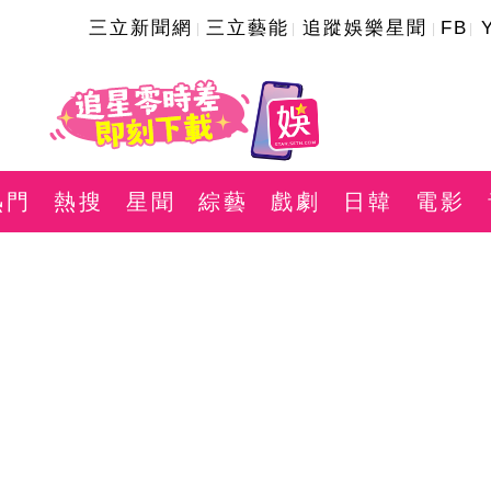
三立新聞網
三立藝能
追蹤娛樂星聞
FB
熱門
熱搜
星聞
綜藝
戲劇
日韓
電影