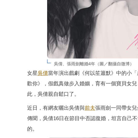
吳倩、張雨劍離婚4年（圖／翻攝自微博）
女星
吳倩
當年演出戲劇《何以笙簫默》中的小「
歡你》，假戲真做步入婚姻，育有一個寶貝女兒
此，吳倩親自鬆口了。
近日，有網友曬出吳倩與
前夫
張雨劍一同帶女兒
傳聞，吳倩16日在節目中否認復婚，坦言自己
的。