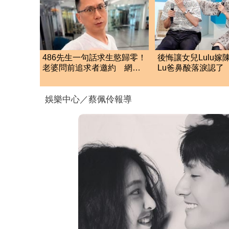
486先生一句話求生慾歸零！
後悔讓女兒Lulu嫁
老婆問前追求者邀約 網笑
Lu爸鼻酸落淚認了 
翻：還活著嗎
洩「關鍵主因」
娛樂中心／蔡佩伶報導