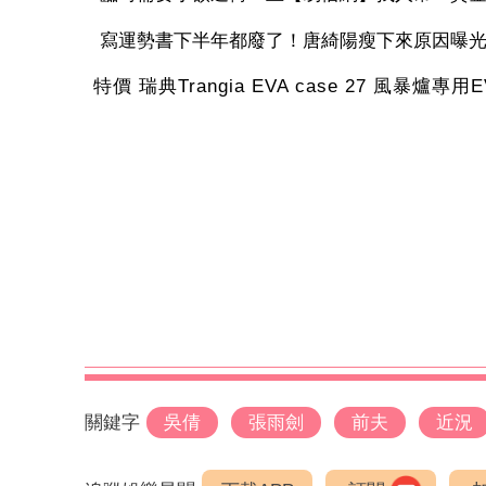
寫運勢書下半年都廢了！唐綺陽瘦下來原因曝
特價 瑞典Trangia EVA case 27 風暴爐專用
關鍵字
吳倩
張雨劍
前夫
近況