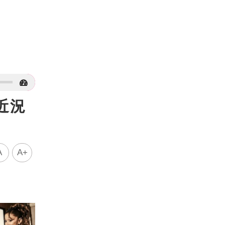
近況
A
A+