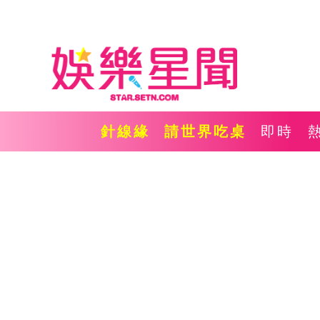
針線緣
請世界吃桌
即時