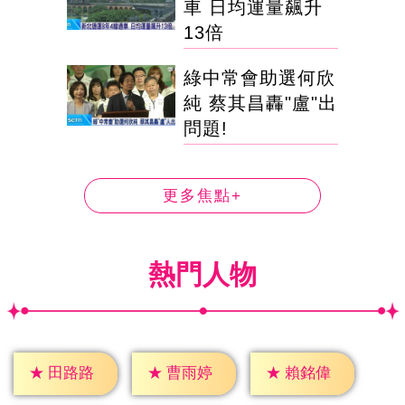
車 日均運量飆升
13倍
綠中常會助選何欣
純 蔡其昌轟"盧"出
問題!
更多焦點+
熱門人物
★
田路路
★
曹雨婷
★
賴銘偉