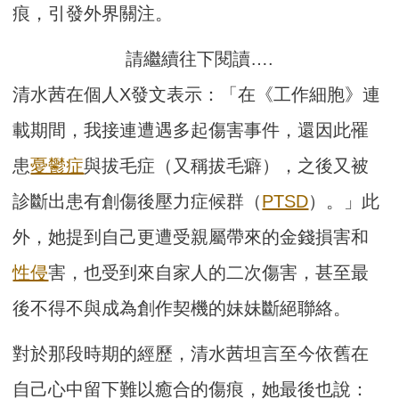
痕，引發外界關注。
請繼續往下閱讀….
清水茜在個人X發文表示：「在《工作細胞》連
載期間，我接連遭遇多起傷害事件，還因此罹
患
憂鬱症
與拔毛症（又稱拔毛癖），之後又被
診斷出患有創傷後壓力症候群（
PTSD
）。」此
外，她提到自己更遭受親屬帶來的金錢損害和
性侵
害，也受到來自家人的二次傷害，甚至最
後不得不與成為創作契機的妹妹斷絕聯絡。
對於那段時期的經歷，清水茜坦言至今依舊在
自己心中留下難以癒合的傷痕，她最後也說：