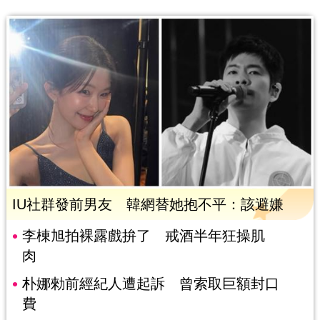
IU社群發前男友 韓網替她抱不平：該避嫌
李棟旭拍裸露戲拚了 戒酒半年狂操肌
肉
朴娜勑前經紀人遭起訴 曾索取巨額封口
費