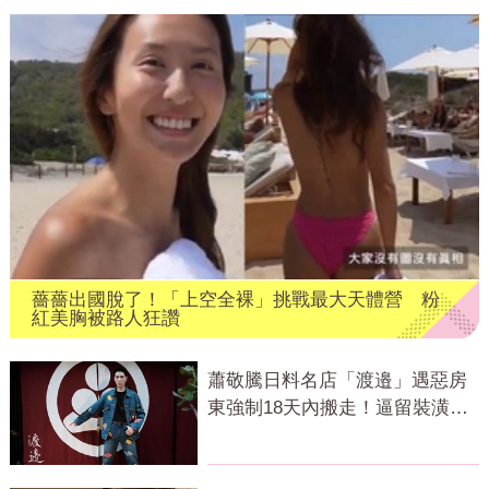
薔薔出國脫了！「上空全裸」挑戰最大天體營 粉
紅美胸被路人狂讚
蕭敬騰日料名店「渡邉」遇惡房
東強制18天內搬走！逼留裝潢：
好聚好散