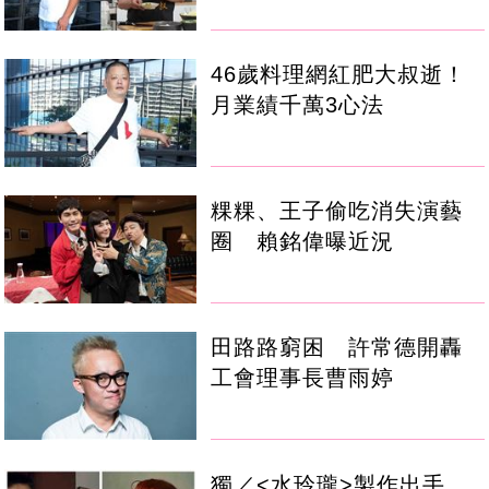
46歲料理網紅肥大叔逝！
月業績千萬3心法
粿粿、王子偷吃消失演藝
圈 賴銘偉曝近況
田路路窮困 許常德開轟
工會理事長曹雨婷
獨／<水玲瓏>製作出手