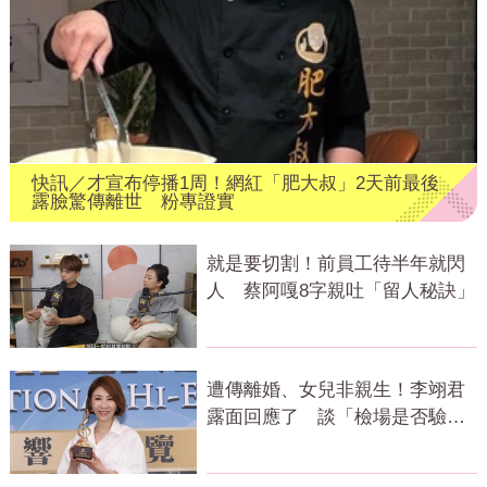
快訊／才宣布停播1周！網紅「肥大叔」2天前最後
露臉驚傳離世 粉專證實
就是要切割！前員工待半年就閃
人 蔡阿嘎8字親吐「留人秘訣」
遭傳離婚、女兒非親生！李翊君
露面回應了 談「檢場是否驗
DNA」反應曝