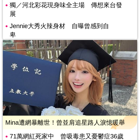
獨／河北彩花現身味全主場 傳想來台發
展
Jennie大秀火辣身材 自曝曾感到自
卑
Mina遭網暴離世！曾並肩追星路人淚憶暖舉
71萬網紅死家中 曾吸毒患又憂鬱症36歲