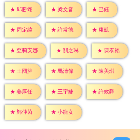
★
巴鈺
★
邱勝翊
★
梁文音
★
康凱
★
周定緯
★
許常德
★
關之琳
★
陳泰銘
★
亞莉安娜
★
王國旌
★
馬清偉
★
陳美琪
★
姜厚任
★
王宇婕
★
許效舜
★
鄭仲茵
★
小龍女