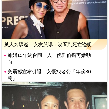
黃大煒驟逝 女友哭曝：沒看到死亡證明
離婚13年約會同一人 倪雅倫揭再婚動
向
突震撼宣布引退 女優找老公「年薪80
萬」