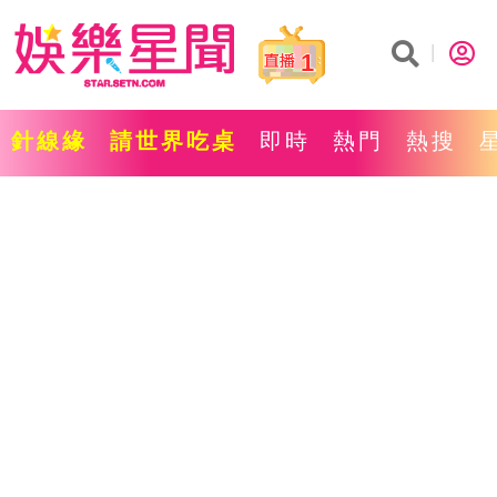
1
針線緣
請世界吃桌
即時
熱門
熱搜