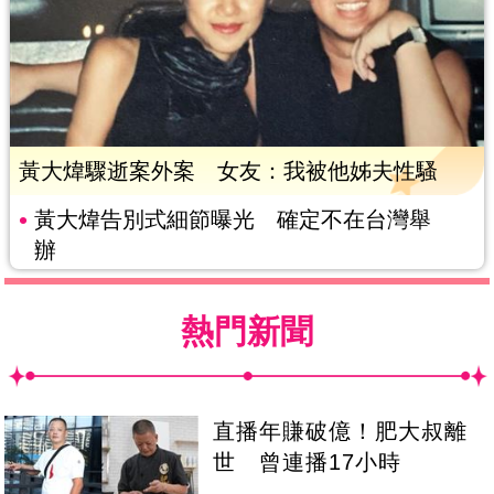
黃大煒驟逝案外案 女友：我被他姊夫性騷
黃大煒告別式細節曝光 確定不在台灣舉
辦
熱門新聞
直播年賺破億！肥大叔離
世 曾連播17小時