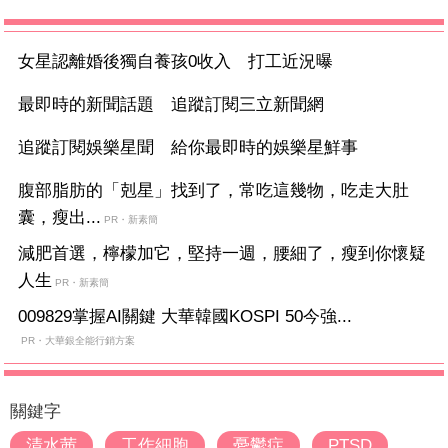
女星認離婚後獨自養孩0收入 打工近況曝
最即時的新聞話題 追蹤訂閱三立新聞網
追蹤訂閱娛樂星聞 給你最即時的娛樂星鮮事
腹部脂肪的「剋星」找到了，常吃這幾物，吃走大肚
囊，瘦出...
PR・新素簡
減肥首選，檸檬加它，堅持一週，腰細了，瘦到你懷疑
人生
PR・新素簡
009829掌握AI關鍵 大華韓國KOSPI 50今強...
PR・大華銀全能行銷方案
關鍵字
清水茜
工作細胞
憂鬱症
PTSD