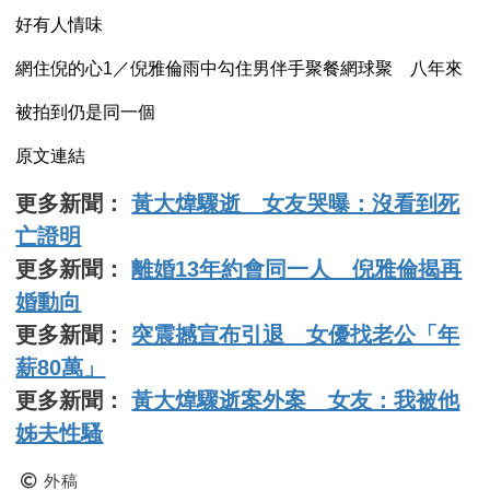
好有人情味
網住倪的心1／倪雅倫雨中勾住男伴手聚餐網球聚 八年來
被拍到仍是同一個
原文連結
更多新聞：
黃大煒驟逝 女友哭曝：沒看到死
亡證明
更多新聞：
離婚13年約會同一人 倪雅倫揭再
婚動向
更多新聞：
突震撼宣布引退 女優找老公「年
薪80萬」
更多新聞：
黃大煒驟逝案外案 女友：我被他
姊夫性騷
外稿