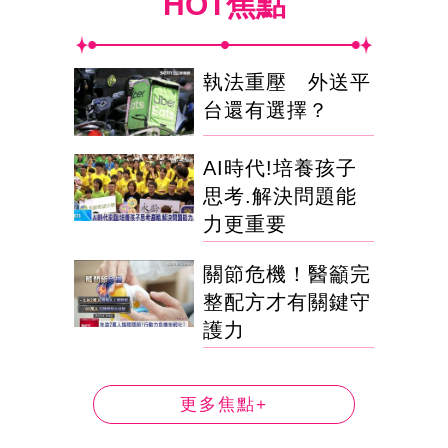
HOT焦點
執法重壓 外送平
台還有選擇？
AI時代!培養孩子
思考.解決問題能
力更重要
關節危機！醫籲完
整配方才有關鍵守
護力
更多焦點+