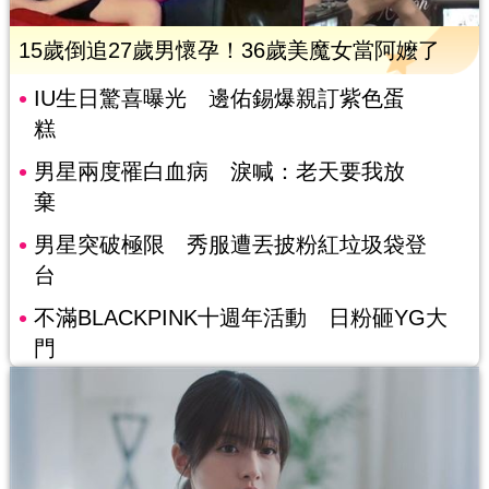
15歲倒追27歲男懷孕！36歲美魔女當阿嬤了
IU生日驚喜曝光 邊佑錫爆親訂紫色蛋
糕
男星兩度罹白血病 淚喊：老天要我放
棄
男星突破極限 秀服遭丟披粉紅垃圾袋登
台
不滿BLACKPINK十週年活動 日粉砸YG大
門