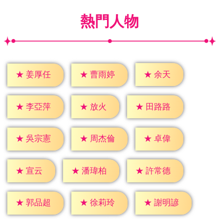
熱門人物
★
余天
★
姜厚任
★
曹雨婷
★
放火
★
李亞萍
★
田路路
★
卓偉
★
吳宗憲
★
周杰倫
★
宣云
★
潘瑋柏
★
許常德
★
郭品超
★
徐莉玲
★
謝明諺