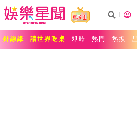
1
針線緣
請世界吃桌
即時
熱門
熱搜