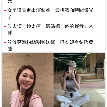
光
女星證實退出演藝圈 最後露面時間曝光
了
失去傅子純太痛 遺孀聽「他的聲音」入
睡
汶汶突遭粉絲割頸送醫 隊友短今錯愕發
聲