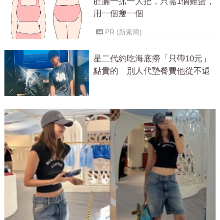
肚腩一抓一大把，只需1個雞蛋，
用一個瘦一個
PR (新素簡)
星二代約吃海底撈「只帶10元」
點貴的 別人代墊餐費他從不還