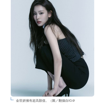
金世妍擁有超高顏值。（圖／翻攝自IG＠