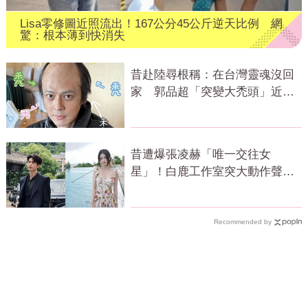
Lisa零修圖近照流出！167公分45公斤逆天比例 網
驚：根本薄到快消失
昔赴陸尋根稱：在台灣靈魂沒回
家 郭品超「突變大禿頭」近照
嚇壞網
昔遭爆張凌赫「唯一交往女
星」！白鹿工作室突大動作聲
明 秒衝熱搜
Recommended by