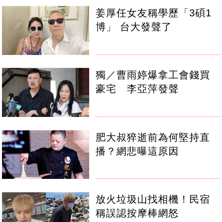
姜厚任女友稱學歷「3碩1
博」 台大發聲了
獨／曹雨婷爆拿工會錢買
豪宅 李亞萍發聲
肥大叔猝逝前為何堅持直
播？網悲曝這原因
放火垃圾山找相機！民宿
稱誤認按摩棒網怒