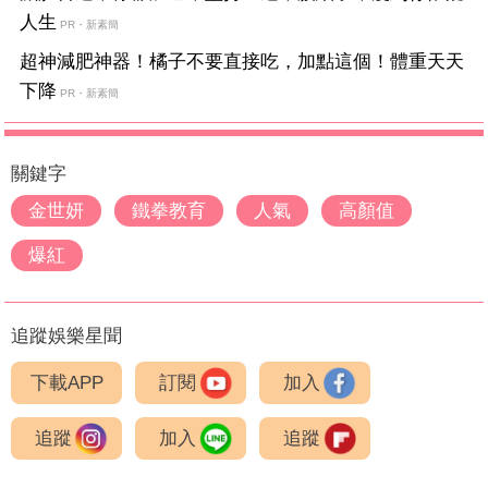
人生
PR・新素簡
超神減肥神器！橘子不要直接吃，加點這個！體重天天
下降
PR・新素簡
關鍵字
金世妍
鐵拳教育
人氣
高顏值
爆紅
追蹤娛樂星聞
下載APP
訂閱
加入
追蹤
加入
追蹤