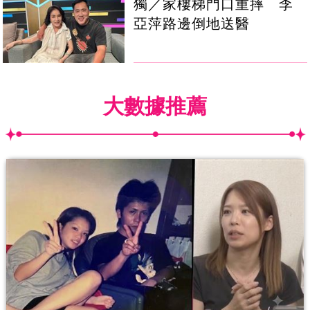
獨／家樓梯門口重摔 李
亞萍路邊倒地送醫
大數據推薦