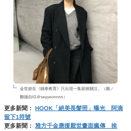
金世妍在《鐵拳教育》只出現一集卻掀關注。（圖／
翻攝自IG＠seyyeonnnn）
更多新聞：
HOOK「絕美長髮照」曝光 阿滴
留下1符號
更多新聞：
雅方千金應援厭世畫面瘋傳 挨