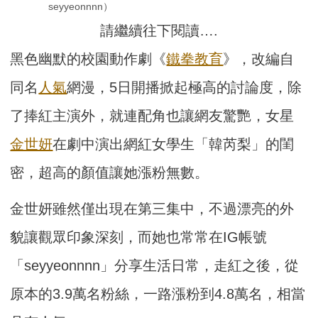
seyyeonnnn）
請繼續往下閱讀….
黑色幽默的校園動作劇《
鐵拳教育
》，改編自
同名
人氣
網漫，5日開播掀起極高的討論度，除
了捧紅主演外，就連配角也讓網友驚艷，女星
金世妍
在劇中演出網紅女學生「韓芮梨」的閨
密，超高的顏值讓她漲粉無數。
金世妍雖然僅出現在第三集中，不過漂亮的外
貌讓觀眾印象深刻，而她也常常在IG帳號
「seyyeonnnn」分享生活日常，走紅之後，從
原本的3.9萬名粉絲，一路漲粉到4.8萬名，相當