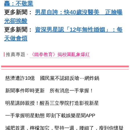
轟：不敬業
更多新聞：
男星自誇：快40歲沒醫美 正臉曝
光卻挨酸
更多新聞：
資深男星認「12年無性婚姻」：每
天做會煩
推薦專題
《鐵拳教育》揭校園亂象爆紅
慈濟遭詐10億 國民黨不認錯反嗆⋯網炸鍋
新聞事件即時更新 所有消息一手掌握！
明星講師親授！醒吾三立學院打造影視新星
一手掌握明星動態 即刻下載娛樂星聞APP
減肥首選，檸檬加它，堅持一週，腰細了，瘦到你懷疑