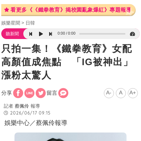
看更多《《鐵拳教育》揭校園亂象爆紅》專題報導
娛樂星聞
日韓
0:00
0:00
聽新聞
只拍一集！《鐵拳教育》女配
高顏值成焦點 「IG被神出」
漲粉太驚人
A-
A
A+
分享
留言
記者
蔡佩伶
報導
2026/06/17 09:15
娛樂中心／蔡佩伶報導