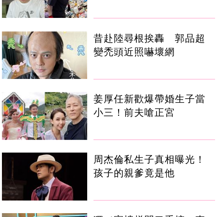
昔赴陸尋根挨轟 郭品超
變禿頭近照嚇壞網
姜厚任新歡爆帶婚生子當
小三！前夫嗆正宮
周杰倫私生子真相曝光！
孩子的親爹竟是他