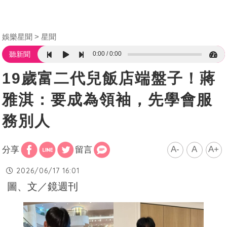
娛樂星聞
星聞
0:00
0:00
聽新聞
19歲富二代兒飯店端盤子！蔣
雅淇：要成為領袖，先學會服
務別人
A-
A
A+
分享
留言
2026/06/17 16:01
圖、文／鏡週刊