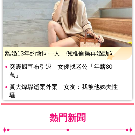
離婚13年約會同一人 倪雅倫揭再婚動向
突震撼宣布引退 女優找老公「年薪80
萬」
黃大煒驟逝案外案 女友：我被他姊夫性
騷
熱門新聞