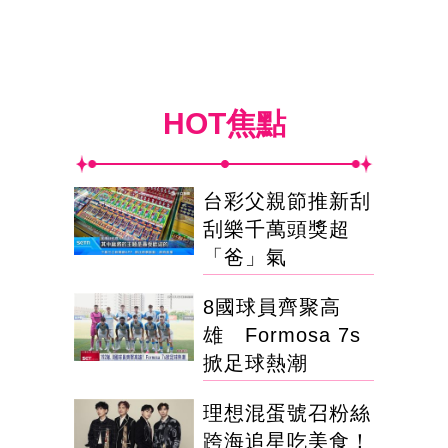
HOT焦點
台彩父親節推新刮
刮樂千萬頭獎超
「爸」氣
8國球員齊聚高
雄 Formosa 7s
掀足球熱潮
理想混蛋號召粉絲
跨海追星吃美食！