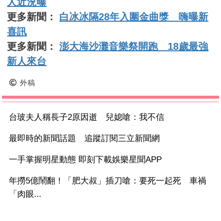
人近況曝
更多新聞：
白冰冰隔28年入圍金曲獎 嗨曝新
喜訊
更多新聞：
澎大海沙灘音樂祭開跑 18歲最強
新人來台
外稿
台玻夫人稱長子2原因逝 兒媳嗆：我不信
最即時的新聞話題 追蹤訂閱三立新聞網
一手掌握明星動態 即刻下載娛樂星聞APP
年撈5億鬧翻！「肥大叔」插刀嗆：要死一起死 車禍
「肉眼...