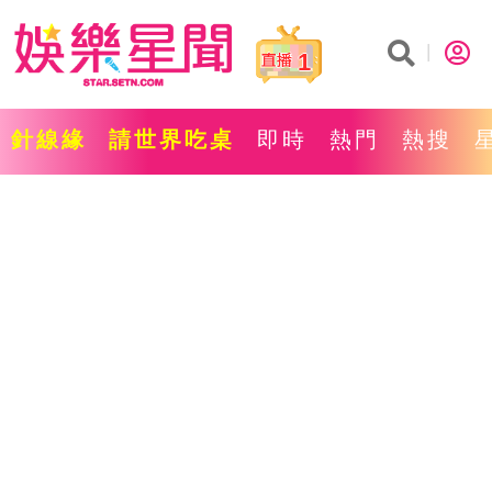
1
針線緣
請世界吃桌
即時
熱門
熱搜