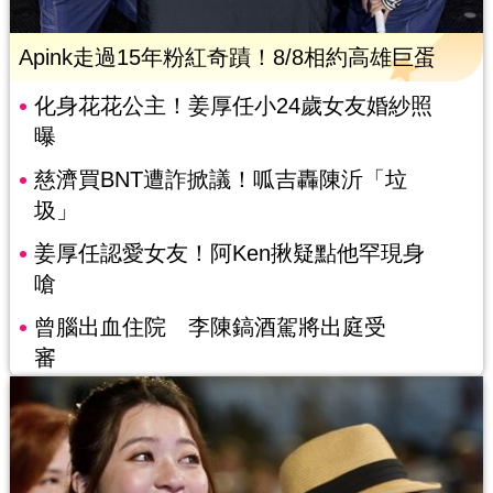
Apink走過15年粉紅奇蹟！8/8相約高雄巨蛋
化身花花公主！姜厚任小24歲女友婚紗照
曝
慈濟買BNT遭詐掀議！呱吉轟陳沂「垃
圾」
姜厚任認愛女友！阿Ken揪疑點他罕現身
嗆
曾腦出血住院 李陳鎬酒駕將出庭受
審