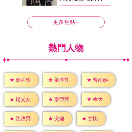
更多焦點+
熱門人物
★
徐莉玲
★
姜厚任
★
曹雨婷
★
余天
★
楊光友
★
李亞萍
★
安迪
★
甘比
★
沈政男