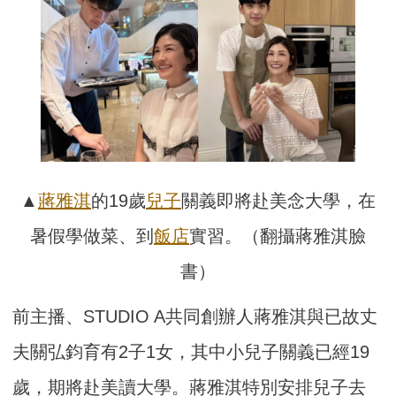
▲
蔣雅淇
的19歲
兒子
關義即將赴美念大學，在
暑假學做菜、到
飯店
實習。（翻攝蔣雅淇臉
書）
前主播、STUDIO A共同創辦人蔣雅淇與已故丈
夫關弘鈞育有2子1女，其中小兒子關義已經19
歲，期將赴美讀大學。蔣雅淇特別安排兒子去