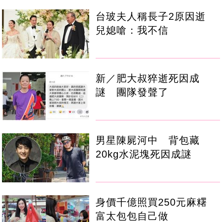
台玻夫人稱長子2原因逝
兒媳嗆：我不信
新／肥大叔猝逝死因成
謎 團隊發聲了
男星陳屍河中 背包藏
20kg水泥塊死因成謎
身價千億照買250元麻糬
富太包包自己做