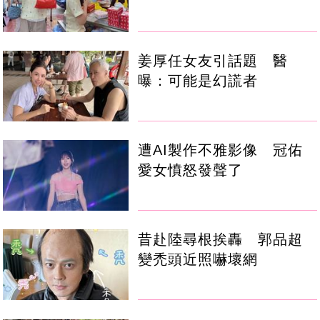
姜厚任女友引話題 醫
曝：可能是幻謊者
遭AI製作不雅影像 冠佑
愛女憤怒發聲了
昔赴陸尋根挨轟 郭品超
變禿頭近照嚇壞網