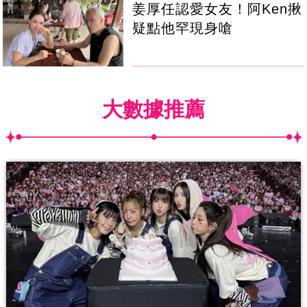
姜厚任認愛女友！阿Ken揪
疑點他罕現身嗆
大數據推薦