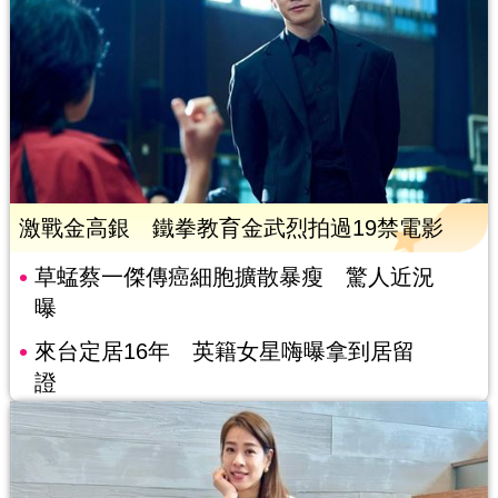
激戰金高銀 鐵拳教育金武烈拍過19禁電影
草蜢蔡一傑傳癌細胞擴散暴瘦 驚人近況
曝
來台定居16年 英籍女星嗨曝拿到居留
證