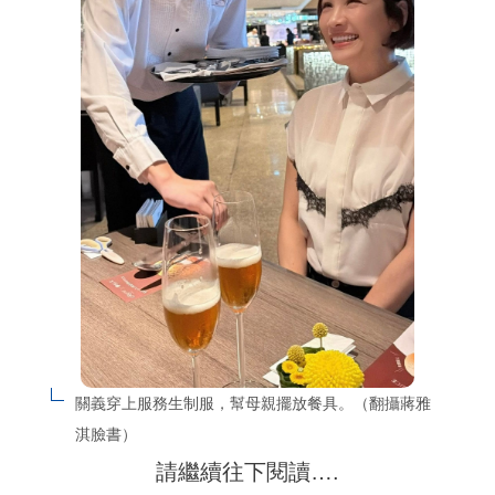
關義穿上服務生制服，幫母親擺放餐具。（翻攝蔣雅
淇臉書）
請繼續往下閱讀….