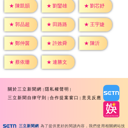
★
陳凱韻
★
劉鑾雄
★
劉芯妤
★
郭品超
★
田路路
★
王宇婕
★
陳沂
★
鄭仲茵
★
許效舜
★
蔡依珊
★
連勝文
關於三立新聞網
隱私權聲明
三立新聞自律守則
合作提案窗口
意見反應
三立新聞網
為了提供更好的閱讀內容，我們使用相關網站技