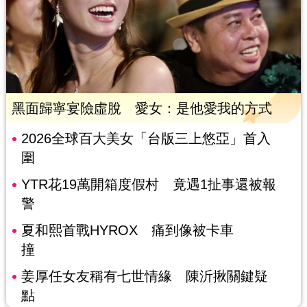
黑面歸寧宴險虛脫 愛女：是他愛我的方式
2026全球百大美女「台版三上悠亞」首入
圍
YTR花19萬開箱度假村 竟遇1扯事還被報
警
夏和熙首戰HYROX 痛到像被卡車
撞
姜厚任女友稱有七世情緣 陳沂揪關鍵疑
點